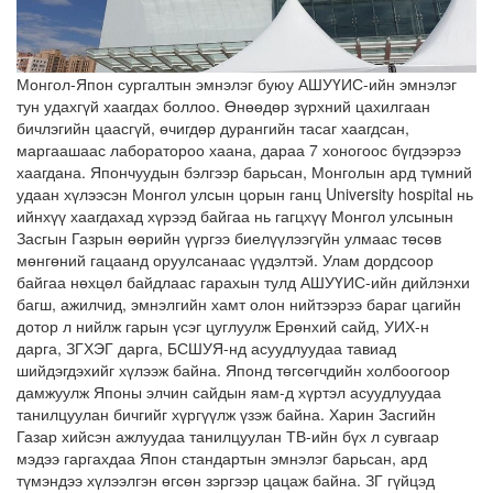
Монгол-Япон сургалтын эмнэлэг буюу АШУҮИС-ийн эмнэлэг
тун удахгүй хаагдах боллоо. Өнөөдөр зүрхний цахилгаан
бичлэгийн цаасгүй, өчигдөр дурангийн тасаг хаагдсан,
маргаашаас лаборатороо хаана, дараа 7 хоногоос бүгдээрээ
хаагдана. Япончуудын бэлгээр барьсан, Монголын ард түмний
удаан хүлээсэн Монгол улсын цорын ганц University hospital нь
ийнхүү хаагдахад хүрээд байгаа нь гагцхүү Монгол улсынын
Засгын Газрын өөрийн үүргээ биелүүлээгүйн улмаас төсөв
мөнгөний гацаанд оруулсанаас үүдэлтэй. Улам дордсоор
байгаа нөхцөл байдлаас гарахын тулд АШУҮИС-ийн дийлэнхи
багш, ажилчид, эмнэлгийн хамт олон нийтээрээ бараг цагийн
дотор л нийлж гарын үсэг цуглуулж Ерөнхий сайд, УИХ-н
дарга, ЗГХЭГ дарга, БСШУЯ-нд асуудлуудаа тавиад
шийдэгдэхийг хүлээж байна. Японд төгсөгчдийн холбоогоор
дамжуулж Японы элчин сайдын яам-д хүртэл асуудлуудаа
танилцуулан бичгийг хүргүүлж үзэж байна. Харин Засгийн
Газар хийсэн ажлуудаа танилцуулан ТВ-ийн бүх л сувгаар
мэдээ гаргахдаа Япон стандартын эмнэлэг барьсан, ард
түмэндээ хүлээлгэн өгсөн зэргээр цацаж байна. ЗГ гүйцэд