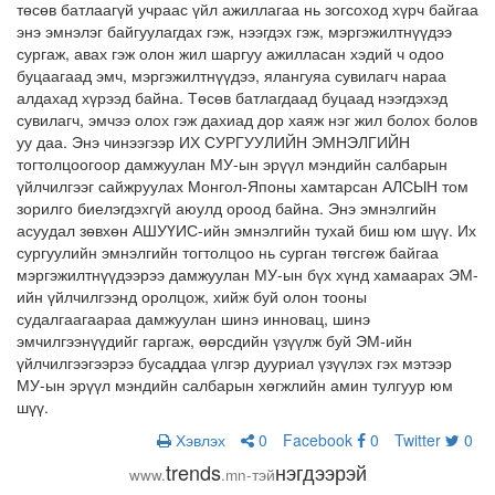
төсөв батлаагүй учраас үйл ажиллагаа нь зогсоход хүрч байгаа
энэ эмнэлэг байгуулагдах гэж, нээгдэх гэж, мэргэжилтнүүдээ
сургаж, авах гэж олон жил шаргуу ажилласан хэдий ч одоо
буцаагаад эмч, мэргэжилтнүүдээ, ялангуяа сувилагч нараа
алдахад хүрээд байна. Төсөв батлагдаад буцаад нээгдэхэд
сувилагч, эмчээ олох гэж дахиад дор хаяж нэг жил болох болов
уу даа. Энэ чинээгээр ИХ СУРГУУЛИЙН ЭМНЭЛГИЙН
тогтолцоогоор дамжуулан МУ-ын эрүүл мэндийн салбарын
үйлчилгээг сайжруулах Монгол-Японы хамтарсан АЛСЫН том
зорилго биелэгдэхгүй аюулд ороод байна. Энэ эмнэлгийн
асуудал зөвхөн АШУҮИС-ийн эмнэлгийн тухай биш юм шүү. Их
сургуулийн эмнэлгийн тогтолцоо нь сурган төгсгөж байгаа
мэргэжилтнүүдээрээ дамжуулан МУ-ын бүх хүнд хамаарах ЭМ-
ийн үйлчилгээнд оролцож, хийж буй олон тооны
судалгаагаараа дамжуулан шинэ инновац, шинэ
эмчилгээнүүдийг гаргаж, өөрсдийн үзүүлж буй ЭМ-ийн
үйлчилгээгээрээ бусаддаа үлгэр дууриал үзүүлэх гэх мэтээр
МУ-ын эрүүл мэндийн салбарын хөгжлийн амин тулгуур юм
шүү.
Хэвлэх
0
Facebook
0
Twitter
0
trends
нэгдээрэй
www.
.mn-тэй