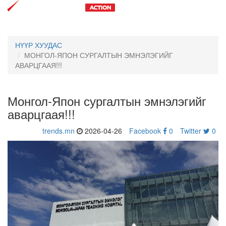
Toggl
navig
НҮҮР ХУУДАС
МОНГОЛ-ЯПОН СУРГАЛТЫН ЭМНЭЛЭГИЙГ
АВАРЦГААЯ!!!
Монгол-Япон сургалтын эмнэлэгийг
аварцгаая!!!
trends.mn
2026-04-26
Facebook
0
Twitter
0