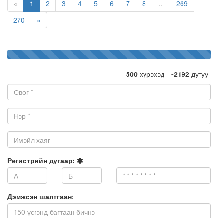
«
1
2
3
4
5
6
7
8
...
269
270
»
100%
2692
дэмжигч
Complete
500
хүрэхэд
-2192
дутуу
Овог:
Нэр:
Имэйл
хаяг:
Регистрийн дугаар:
Дэмжсэн шалтгаан: