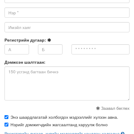
Нэр:
Имэйл
хаяг:
Регистрийн дугаар:
Дэмжсэн шалтгаан:
Заавал бөглөх
Энэ шаардлагатай холбогдох мэдээллийг хүлээн авна.
Нэрийг дэмжигчдийн жагсаалтанд харуулж болно
Регистэрийн дугаар, хувийн мэдээллийг чандлан хадгална