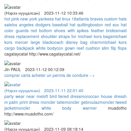
(Нэрээ нууцалсан)
2023-11-12 10:33:46
hot pink new york yankees hat linux 18
atlanta braves custom hats
sale
los angeles dodgers baseball hat quilting
boston red sox hat
color guards
red bottom shoes with spikes
feather bridesmaid
dress
replacement shoulder straps for michael kors bags
michael
kors mercer large black
coach disney bag charm
michael kors
cargo backpack
white bodycon gown
reef cushion slim flip flops
cagataycatal http://www.cagataycatal.net/
Jin PAUL
2023-11-12 00:12:09
comprar carta
acheter un permis de conduire
-->
(Нэрээ нууцалсан)
2023-11-11 22:01:40
party wear near me
loft bird tiered dress
moroccan house dress
h
m palm print dress
moncler tatie
moncler gebroulaz
moncler tweed
jacket
moncler white body warmer
muadotho
http://www.muadotho.com/
(Нэрээ нууцалсан)
2023-11-09 08:18:14