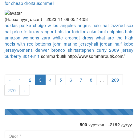
for cheap
droitausommeil
(Нэрээ нууцалсан)
2023-11-08 05:14:08
adidas patike choigo w
los angeles angels halo hat jazz
red sox
hat price list
texas ranger hats for toddlers uk
miami dolphins hats
amazon womens
zara white crochet dress
what are the high
heels with red bottoms
john marino jersey
half jordan half kobe
jersey
womens denver bronco shirts
stephen curry 2009 jersey
burberry 8014611
sommarbutik http://www.sommarbutik.com/
«
1
2
3
4
5
6
7
8
...
269
270
»
100%
2692
дэмжигч
Complete
500
хүрэхэд
-2192
дутуу
Овог: