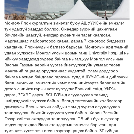
Монгол-Япон сургалтын эмнэлэг буюу АШУҮИС-ийн эмнэлэг
тун удахгүй хаагдах боллоо. Өнөөдөр зүрхний цахилгаан
бичлэгийн цаасгүй, өчигдөр дурангийн тасаг хаагдсан,
маргаашаас лаборатороо хаана, дараа 7 хоногоос бүгдээрээ
хаагдана. Япончуудын бэлгээр барьсан, Монголын ард түмний
удаан хүлээсэн Монгол улсын цорын ганц University hospital нь
ийнхүү хаагдахад хүрээд байгаа нь гагцхүү Монгол улсынын
Засгын Газрын өөрийн үүргээ биелүүлээгүйн улмаас төсөв
мөнгөний гацаанд оруулсанаас үүдэлтэй. Улам дордсоор
байгаа нөхцөл байдлаас гарахын тулд АШУҮИС-ийн дийлэнхи
багш, ажилчид, эмнэлгийн хамт олон нийтээрээ бараг цагийн
дотор л нийлж гарын үсэг цуглуулж Ерөнхий сайд, УИХ-н
дарга, ЗГХЭГ дарга, БСШУЯ-нд асуудлуудаа тавиад
шийдэгдэхийг хүлээж байна. Японд төгсөгчдийн холбоогоор
дамжуулж Японы элчин сайдын яам-д хүртэл асуудлуудаа
танилцуулан бичгийг хүргүүлж үзэж байна. Харин Засгийн
Газар хийсэн ажлуудаа танилцуулан ТВ-ийн бүх л сувгаар
мэдээ гаргахдаа Япон стандартын эмнэлэг барьсан, ард
түмэндээ хүлээлгэн өгсөн зэргээр цацаж байна. ЗГ гүйцэд