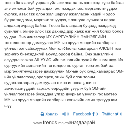
төсөв батлаагүй учраас үйл ажиллагаа нь зогсоход хүрч байгаа
энэ эмнэлэг байгуулагдах гэж, нээгдэх гэж, мэргэжилтнүүдээ
сургаж, авах гэж олон жил шаргуу ажилласан хэдий ч одоо
буцаагаад эмч, мэргэжилтнүүдээ, ялангуяа сувилагч нараа
алдахад хүрээд байна. Төсөв батлагдаад буцаад нээгдэхэд
сувилагч, эмчээ олох гэж дахиад дор хаяж нэг жил болох болов
уу даа. Энэ чинээгээр ИХ СУРГУУЛИЙН ЭМНЭЛГИЙН
тогтолцоогоор дамжуулан МУ-ын эрүүл мэндийн салбарын
үйлчилгээг сайжруулах Монгол-Японы хамтарсан АЛСЫН том
зорилго биелэгдэхгүй аюулд ороод байна. Энэ эмнэлгийн
асуудал зөвхөн АШУҮИС-ийн эмнэлгийн тухай биш юм шүү. Их
сургуулийн эмнэлгийн тогтолцоо нь сурган төгсгөж байгаа
мэргэжилтнүүдээрээ дамжуулан МУ-ын бүх хүнд хамаарах ЭМ-
ийн үйлчилгээнд оролцож, хийж буй олон тооны
судалгаагаараа дамжуулан шинэ инновац, шинэ
эмчилгээнүүдийг гаргаж, өөрсдийн үзүүлж буй ЭМ-ийн
үйлчилгээгээрээ бусаддаа үлгэр дууриал үзүүлэх гэх мэтээр
МУ-ын эрүүл мэндийн салбарын хөгжлийн амин тулгуур юм
шүү.
Хэвлэх
0
Facebook
0
Twitter
0
trends
нэгдээрэй
www.
.mn-тэй