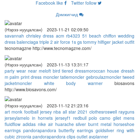
Facebook
like
Twitter
follow
Дэмжигчид
(Нэрээ нууцалсан)
2023-11-21 02:09:50
savannah chrisley dress acm
rb4323 51
beach chiffon wedding
dress
balenciaga triple 2
air force 1s gs
tommy hilfiger jacket outfit
tecnomagzne http://www.tecnomagzne.com/
(Нэрээ нууцалсан)
2023-11-13 13:31:17
party wear near me
loft bird tiered dress
moroccan house dress
h
m palm print dress
moncler tatie
moncler gebroulaz
moncler tweed
jacket
moncler white body warmer
biosavons
http://www.biosavons.com/
(Нэрээ нууцалсан)
2023-11-12 21:23:16
art monk football jersey
nba all star 2021 clothes
roswell rayguns
jersey
lamelo in hornets jersey
f1 redbull polo
camo gilet mens
fluidflow adidas
nike air huarache silver burnt metal
horseshoe
earrings pandora
pandora butterfly earrings gold
silver ring with
cubic zirconia pandora
pandora clips outlet
avplanner