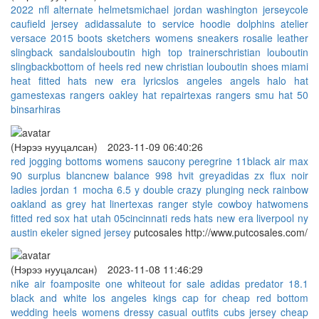
2022 nfl alternate helmets
michael jordan washington jersey
cole
caufield jersey adidas
salute to service hoodie dolphins
atelier
versace 2015 boots
sketchers womens sneakers
rosalie leather
slingback sandals
louboutin high top trainers
christian louboutin
slingback
bottom of heels red
new christian louboutin shoes
miami
heat fitted hats new era lyrics
los angeles angels halo hat
games
texas rangers oakley hat repair
texas rangers smu hat 50
binsarhiras
(Нэрээ нууцалсан)
2023-11-09 06:40:26
red jogging bottoms womens
saucony peregrine 11
black air max
90 surplus blanc
new balance 998 hvit grey
adidas zx flux noir
ladies
jordan 1 mocha 6.5 y
double crazy plunging neck rainbow
oakland as grey hat liner
texas ranger style cowboy hat
womens
fitted red sox hat utah 05
cincinnati reds hats new era liverpool ny
austin ekeler signed jersey
putcosales http://www.putcosales.com/
(Нэрээ нууцалсан)
2023-11-08 11:46:29
nike air foamposite one whiteout for sale
adidas predator 18.1
black and white
los angeles kings cap for cheap
red bottom
wedding heels
womens dressy casual outfits
cubs jersey cheap