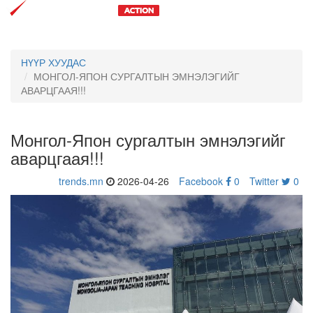
Toggl
navig
НҮҮР ХУУДАС
МОНГОЛ-ЯПОН СУРГАЛТЫН ЭМНЭЛЭГИЙГ
АВАРЦГААЯ!!!
Монгол-Япон сургалтын эмнэлэгийг
аварцгаая!!!
trends.mn
2026-04-26
Facebook
0
Twitter
0