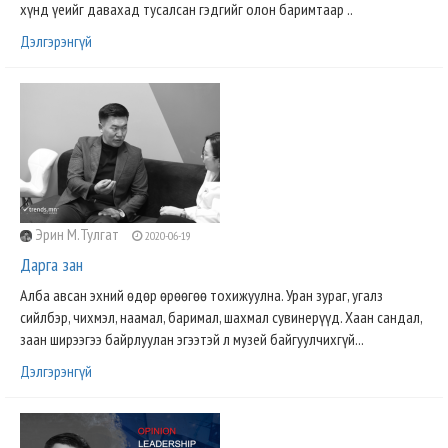
хүнд үеийг давахад тусалсан гэдгийг олон баримтаар ..
Дэлгэрэнгүй
Эрин М.Тулгат
2020-06-19
Дарга зан
Алба авсан эхний өдөр өрөөгөө тохижуулна. Уран зураг, угалз
сийлбэр, чихмэл, наамал, баримал, шахмал сувинерүүд. Хаан сандал,
заан ширээгээ байрлуулан эгээтэй л музей байгуулчихгүй...
Дэлгэрэнгүй