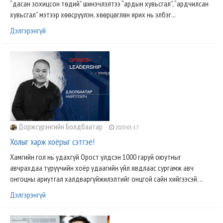
“дасан зохицсон төдий” шинэчлэлтээ “ардын хувьсгал”, “ардчилсан
хувьсгал” мэтээр хөөсрүүлэн, хөөрцөглөн ярих нь элбэг...
Дэлгэрэнгүй
Доржсүрэнгийн Болдбаатар
2020-05-17
Холыг харж хоёрыг сэтгэе!
Хамгийн гол нь удахгүй Орост үлдсэн 1000 гаруй оюутныг
авчрахдаа түрүүчийн хоёр удаагийн үйл явдлаас сургамж авч
онгоцны ариутгал халдваргүйжилэлтийг онцгой сайн хийгээсэй. ..
Дэлгэрэнгүй