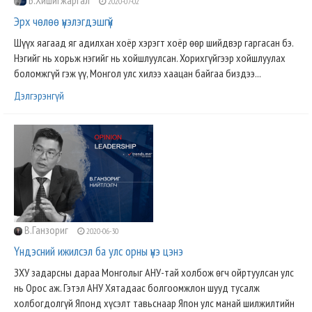
Б.Хишигжаргал
2020-07-02
Эрх чөлөө үнэлэгдэшгүй
Шүүх яагаад яг адилхан хоёр хэрэгт хоёр өөр шийдвэр гаргасан бэ.
Нэгийг нь хорьж нэгийг нь хойшлуулсан. Хорихгүйгээр хойшлуулах
боломжгүй гэж үү, Монгол улс хилээ хаацан байгаа биздээ...
Дэлгэрэнгүй
В.Ганзориг
2020-06-30
Үндэсний ижилсэл ба улс орны үнэ цэнэ
ЗХУ задарсны дараа Монголыг АНУ-тай холбож өгч ойртуулсан улс
нь Орос аж. Гэтэл АНУ Хятадаас болгоомжлон шууд тусалж
холбогдолгүй Японд хүсэлт тавьснаар Япон улс манай шилжилтийн