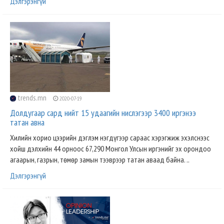
Дэлгэрэнгүй
trends.mn
2020-07-19
Долдугаар сард нийт 15 удаагийн нислэгээр 3400 иргэнээ
татан авна
Хилийн хорио цээрийн дэглэм нэгдүгээр сараас хэрэгжиж эхэлснээс
хойш дэлхийн 44 орноос 67,290 Монгол Улсын иргэнийг эх орондоо
агаарын, газрын, төмөр замын тээврээр татан аваад байна. ..
Дэлгэрэнгүй