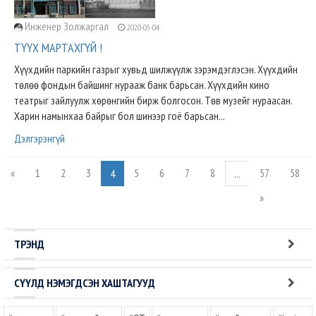
Инженер Золжаргал
2020-05-04
ТҮҮХ МАРТАХГҮЙ !
Хүүхдийн паркийн газрыг хувьд шилжүүлж зэрэмдэглэсэн. Хүүхдийн
төлөө фондын байшинг нурааж банк барьсан. Хүүхдийн кино
театрыг зайлуулж хөрөнгийн бирж болгосон. Төв музейг нураасан.
Харин намынхаа байрыг бол шинээр гоё барьсан...
Дэлгэрэнгүй
«
1
2
3
5
6
7
8
57
58
4
...
»
ТРЭНД
СҮҮЛД НЭМЭГДСЭН ХАШТАГУУД