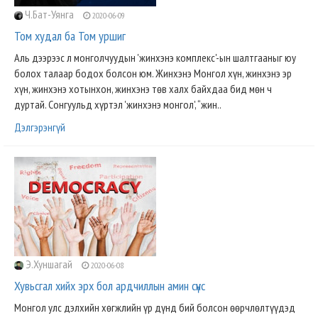
Ч.Бат-Уянга
2020-06-09
Том худал ба Том уршиг
Аль дээрээс л монголчуудын 'жинхэнэ комплекс'-ын шалтгааныг юу
болох талаар бодох болсон юм. Жинхэнэ Монгол хүн, жинхэнэ эр
хүн, жинхэнэ хотынхон, жинхэнэ төв халх байхдаа бид мөн ч
дуртай. Сонгуульд хүртэл 'жинхэнэ монгол', “жин..
Дэлгэрэнгүй
Э.Хуншагай
2020-06-08
Хувьсгал хийх эрх бол ардчиллын амин сүнс
Монгол улс дэлхийн хөгжлийн үр дүнд бий болсон өөрчлөлтүүдэд