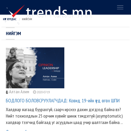
Toggl
naviga
НҮҮР ХУУДАС
НИЙГЭМ
НИЙГЭМ
Алтан Алим
2020-07-19
БОДЛОГО БОЛОВСРУУЛАГЧДАД: Ковид 19-ийн үед өгөх ШПИ
Халдвар яагаад буурахгүй, саарч ирснээ дахин дэгдээд байна вэ?
Нийт тохиолдлын 25 орчим хувийг шинж тэмдэггүй (asymptomatic)
халдвар тээгчид байгаад уг асуудлын цаад учир шалтгаан байна. ..