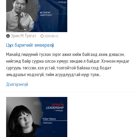
Эрин М.Тулгат
2020-06-15
Цүнх баригчийг өмөөрөхүй
Манайд гишүүний туслах зэрэг ажил хийж байгаад ахиж дэвшсэн,
нийгэмд байр сууриа олсон хүмүүс зөндөө л байдаг. Хэчнээн мундаг
сургууль төгссөн, хэл устай, толгойтой байлаа гээд бодит
амьдралыг мэдэхгүй, тийм асуудлуудтай нүүр тулж..
Дэлгэрэнгүй