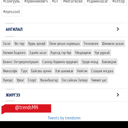
#сонгууль
#ерөнхийлөгч
#OT
#мегатөсөл
#эдийнзасаг
#icetop
#eyescool
АНГИЛАЛ
Засаг
Улс төр
Хууль эрхзүй
Олон улсын харилцаа
Технологи
Шинжлэх ухаан
Хөгжил Бодлого
Эдийн засаг
Хүүхэд гэр бүл
Үйлдвэрлэл
Уул уурхай
Бизнес Энтэрпренёршип
Санхүү Хөрөнгө оруулалт
Эрүүл мэнд
Боловсрол
Философи
Түүх
Байгаль орчин
Хэл шинжлэл
Нийгэм
Соошил медиа
Хүмүүс
Урлаг
Спорт
Улаанбаатар
Гоо сайхан Загвар
Чөлөөт цаг
ЖИРГЭЭ
@trendsMN
Tweets by trendsmn