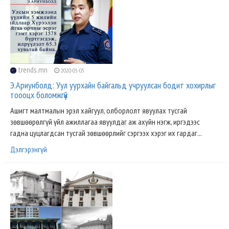
trends.mn
2020-05-05
Э.Ариунболд: Уул уурхайн байгальд учруулсан бодит хохирлыг
тоооцх боломжгүй
Ашигт малтмалын эрэл хайгуул, олборлолт явуулах тусгай
зөвшөөрөлгүй үйл ажиллагаа явуулдаг аж ахуйн нэгж, иргэдээс
гадна цуцлагдсан тусгай зөвшөөрлийг сэргээх хэрэг их гардаг...
Дэлгэрэнгүй