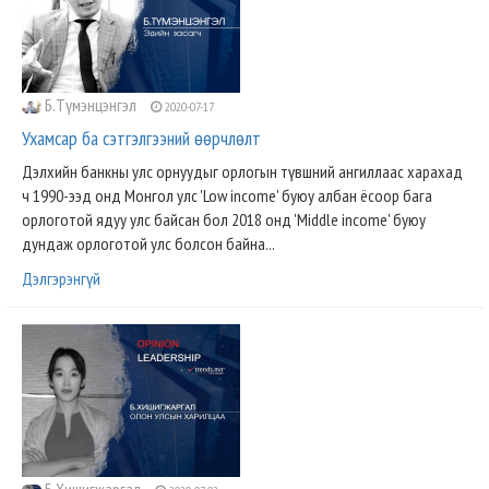
Б.Түмэнцэнгэл
2020-07-17
Ухамсар ба сэтгэлгээний өөрчлөлт
Дэлхийн банкны улс орнуудыг орлогын түвшний ангиллаас харахад
ч 1990-ээд онд Монгол улс 'Low income' буюу албан ёсоор бага
орлоготой ядуу улс байсан бол 2018 онд 'Middle income' буюу
дундаж орлоготой улс болсон байна...
Дэлгэрэнгүй