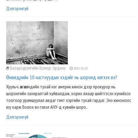
Дэлгэрэнгүй
Базарсүрэнгийн Болор-Эрдэнэ
2015-11-25
Өнөөдрийн 10 настнуудын хэдийг нь шоронд илгээх вэ?
Хуульч, өмгөөлөгчдийн тухай нэг америк кинон дээр прокурор нь
шоронгийн захиралтай хуйвалдаж, хорих ялаар шийтгэсэн хүнийхээ
тоогоор урамшуулал авдаг гэмт хэргийн тухай гардаг. Энэ киноноос
юу харж болох вэ гэвэл АНУ-д хувийн шоро..
Дэлгэрэнгүй