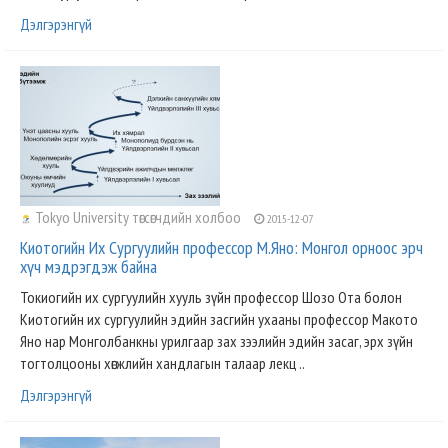
Дэлгэрэнгүй
Tokyo University төгсөгчдийн холбоо
2015-12-07
Киотогийн Их Сургуулийн профессор М.Яно: Монгол орноос эрч
хүч мэдрэгдэж байна
Токиогийн их сургуулийн хууль зүйн профессор Шозо Ота болон
Киотогийн их сургуулийн эдийн засгийн ухааны профессор Макото
Яно нар Монголбанкны урилгаар зах зээлийн эдийн засаг, эрх зүйн
тогтолцооны хөгжлийн хандлагын талаар лекц ..
Дэлгэрэнгүй