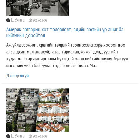
Ц.Уянга
2015-12-02
Америк загварын хот төлөвлөлт, эдийн засгийн үр ашиг ба
нийгмийн доройтол
Аж үйлдвэржилт, хөрөнгийн төвлөрлийн эрин эхэлснээрөөр хоорондоо
алсагдсан, мал аж ахуй, газар тариалан, жижиг дунд үүргийн
худалдаа, гар амжиргааны бүтэцтэй олон нийтийн жижиг бүлгүүд
масс нийгмийн байгуулалтад шилжсэн билээ. Ма..
Дэлгэрэнгүй
Ц.Уянга
2015-12-02