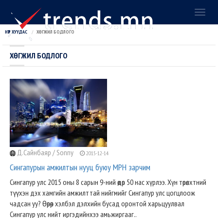
Toggl
naviga
НҮҮР ХУУДАС
ХӨГЖИЛ БОДЛОГО
ХӨГЖИЛ БОДЛОГО
Д.Сайнбаяр / Sonny
2015-12-14
Сингапурын амжилтын нууц буюу MPH зарчим
Сингапур улс 2015 оны 8 сарын 9-ний өдөр 50 нас хүрлээ. Хүн төрөлхтний
түүхэн дэх хамгийн амжилттай нийгмийг Сингапур улс цогцлоож
чадсан уу? Өөрөөр хэлбэл дэлхийн бусад оронтой харьцуулвал
Сингапур улс нийт иргэдийнхээ амьжиргааг..