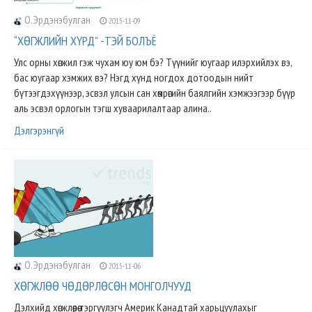
О.Эрдэнэбулган
2015-11-09
“ХӨГЖЛИЙН ХҮРД” -ТЭЙ БОЛЪЁ
Улс орны хөгжил гэж чухам юу юм бэ? Түүнийг юугаар илэрхийлэх вэ,
бас юугаар хэмжих вэ? Нэгд хүнд ногдох дотоодын нийт
бүтээгдэхүүнээр, эсвэл улсын сан хөмрөгийн баялгийн хэмжээгээр бүүр
аль эсвэл орлогын тэгш хуваарилалтаар алина..
Дэлгэрэнгүй
О.Эрдэнэбулган
2015-11-06
ХӨГЖЛӨӨ ЧӨДӨРЛӨСӨН МОНГОЛЧУУД
Дэлхийд хөгжлөөрөө тэргүүлэгч Америк Канадтай харьцуулахыг