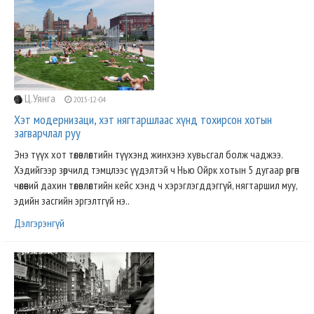
Ц.Уянга
2015-12-04
Хэт модернизаци, хэт нягтаршлаас хүнд тохирсон хотын
загварчлал руу
Энэ түүх хот төлөвлөлтийн түүхэнд жинхэнэ хувьсгал болж чаджээ.
Хэдийгээр зөрчилд тэмцлээс үүдэлтэй ч Нью Ойрк хотын 5 дугаар өргөн
чөлөөний дахин төлөвлөлтийн кейс хэнд ч хэрэглэгддэггүй, нягтаршил муу,
эдийн засгийн эргэлтгүй нэ..
Дэлгэрэнгүй