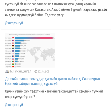
хүссэнгүй. Яг л нэг гараанаас, яг л ижилхэн хугацаанд хөгжлийн
замналаа эхлүүлсэн Казакстан, Азарбайжен, Гүржийг харахаар өөрсдөөсөө
ичдэгээ нуумааргүй байна. Тэдгээр улсу..
Дэлгэрэнгүй
Б.Түмэнцэнгэл
2015-11-05
Дэлхийн таван том удирдагчийн цалин нийлээд Сингапурын
Ерөнхий сайдын цалинд хүрэхгүй
Орчин үеийн хүн төрөлхтний хамгийн гайхамшигтай хөгжлийн түүхийг
ямар хүмүүс бүтээв? ..
Дэлгэрэнгүй