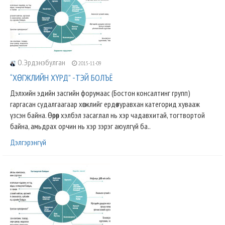
О.Эрдэнэбулган
2015-11-09
“ХӨГЖЛИЙН ХҮРД” -ТЭЙ БОЛЪЁ
Дэлхийн эдийн засгийн форумаас (Бостон консалтинг групп)
гаргасан судалгаагаар хөгжлийг ердөө гуравхан категорид хувааж
үзсэн байна. Өөрөөр хэлбэл засаглал нь хэр чадавхитай, тогтвортой
байна, амьдрах орчин нь хэр зэрэг аюулгүй ба..
Дэлгэрэнгүй