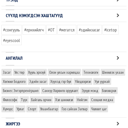
СҮҮЛД НЭМЭГДСЭН ХАШТАГУУД
#сонгууль
#ерөнхийлөгч
#OT
#мегатөсөл
#эдийнзасаг
#icetop
#eyescool
АНГИЛАЛ
Засаг
Улс төр
Хууль эрхзүй
Олон улсын харилцаа
Технологи
Шинжлэх ухаан
Хөгжил Бодлого
Эдийн засаг
Хүүхэд гэр бүл
Үйлдвэрлэл
Уул уурхай
Бизнес Энтэрпренёршип
Санхүү Хөрөнгө оруулалт
Эрүүл мэнд
Боловсрол
Философи
Түүх
Байгаль орчин
Хэл шинжлэл
Нийгэм
Соошил медиа
Хүмүүс
Урлаг
Спорт
Улаанбаатар
Гоо сайхан Загвар
Чөлөөт цаг
ЖИРГЭЭ