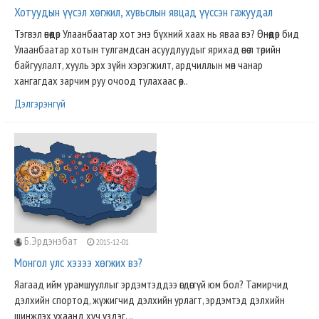
Хотуудын үүсэл хөгжил, хувьслын явцад үүссэн гажуудал
Тэгвэл өнөөдөр Улаанбаатар хот энэ бүхний хаах нь яваа вэ? Өнөөдөр бид
Улаанбаатар хотын тулгамдсан асуудлуудыг ярихад өнөө л төрийн
байгуулалт, хууль эрх зүйн хэрэгжилт, ардчиллын мөн чанар
хангагдах зарчим руу очоод тулахаас өөр..
Дэлгэрэнгүй
Б.Эрдэнэбат
2015-12-01
Монгол улс хэзээ хөгжих вэ?
Яагаад ийм урамшууллыг эрдэмтэддээ өгдөггүй юм бол? Тамирчид
дэлхийн спортод, жүжигчид дэлхийн урлагт, эрдэмтэд дэлхийн
шинжлэх ухаанд хүч үздэг. ..