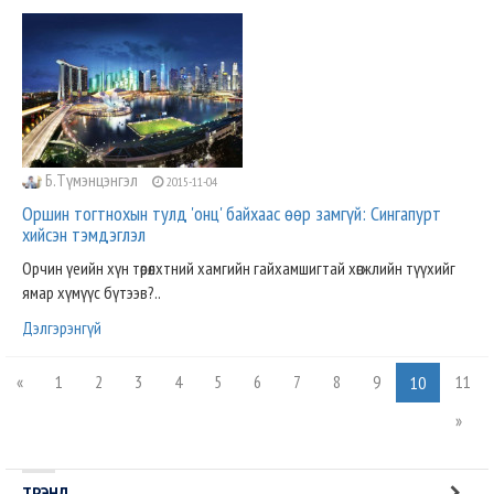
Б.Түмэнцэнгэл
2015-11-04
Оршин тогтнохын тулд 'онц' байхаас өөр замгүй: Сингапурт
хийсэн тэмдэглэл
Орчин үеийн хүн төрөлхтний хамгийн гайхамшигтай хөгжлийн түүхийг
ямар хүмүүс бүтээв?..
Дэлгэрэнгүй
«
1
2
3
4
5
6
7
8
9
11
10
»
ТРЭНД