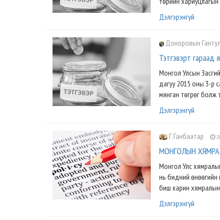
төрийн хариуцлагын 
Дэлгэрэнгүй
Доноровын Ганту
Тэтгэвэрт гараад
Монгол Улсын Засгий
дагуу 2015 оны 3-р 
мянган төгрөг болж т
Дэлгэрэнгүй
Г.Ганбаатар
2
МОНГОЛЫН ХЯМРА
Монгол Улс хямралын
нь бидний өнөөгийн 
биш харин хямралын 
Дэлгэрэнгүй