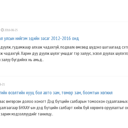
2016-06-25
 улсын нийгэм эдийн засаг 2012-2016 онд
у дуулж, гудамжаар алхаж чадахгүй, подвалк өмсөөд шүдэнз шатаагаад сэт
ж чадахгүй. Харин дуу дуулж шүлэг уншдаг тэр залуус, эсвэл дуулах шүлэгл
 залуу бүгдийнх нь амьд..
6-21
гийн өсөлтийн нууц бол авто зам, төмөр зам, боомтын хөгжил
ас өнгөрсөн долоо хоногт Дэд бүтцийн салбарын томоохон судалгааных
удалгаагаар БНХАУ-ын дэд бүтцийн салбарт хийж буй хөрөнгө оруулалтыг 
зарим мэдээллүүдийг танилцу..