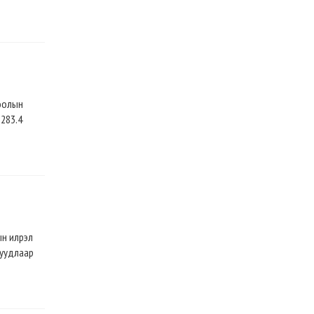
тоолын
 283.4
ын илрэл
суудлаар