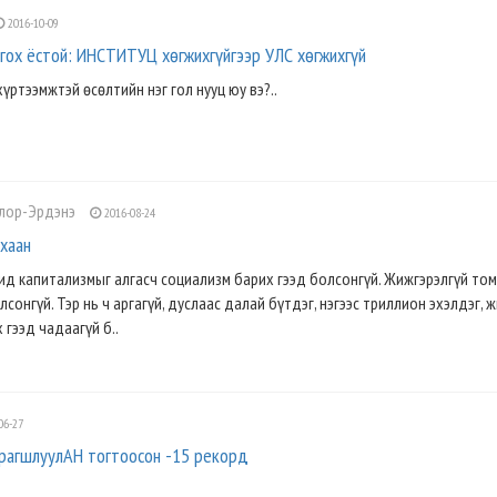
2016-10-09
лгох ёстой: ИНСТИТУЦ хөгжихгүйгээр УЛС хөгжихгүй
үртээмжтэй ѳсѳлтийн нэг гол нууц юу вэ?..
олор-Эрдэнэ
2016-08-24
хаан
ид капитализмыг алгасч социализм барих гээд болсонгүй. Жижгэрэлгүй то
сонгүй. Тэр нь ч аргагүй, дуслаас далай бүтдэг, нэгээс триллион эхэлдэг, 
 гээд чадаагүй б..
06-27
рагшлуулАН тогтоосон -15 рекорд