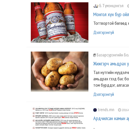
Б.Түмэнцэнгэл
Монгол хүн бүр ой
Тогтвортой бѳгѳѳд х
Дэлгэрэнгүй
Базарсүрэнгийн Б
Жижгэрч амьдрах у
Тал нутгийн нүүдэлч
амьдрах гээд бас бол
том бүрддэг, алгасах
Дэлгэрэнгүй
trends.mn
2016-
Ардчилсан намын а
..