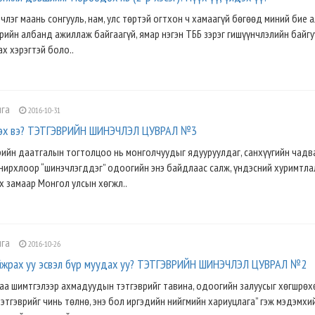
лэг маань сонгууль, нам, улс төртэй огтхон ч хамаагүй бөгөөд миний бие а
өрийн албанд ажиллаж байгаагүй, ямар нэгэн ТББ зэрэг гишүүнчлэлийн байг
х хэрэгтэй боло..
лга
2016-10-31
лэх вэ? ТЭТГЭВРИЙН ШИНЭЧЛЭЛ ЦУВРАЛ №3
ийн даатгалын тогтолцоо нь монголчуудыг ядууруулдаг, санхүүгийн чадва
нирхлоор “шинэчлэгддэг” одоогийн энэ байдлаас салж, үндэсний хуримтл
 замаар Монгол улсын хөгжл..
лга
2016-10-26
йжрах уу эсвэл бүр муудах уу? ТЭТГЭВРИЙН ШИНЭЧЛЭЛ ЦУВРАЛ №2
аа шимтгэлээр ахмадуудын тэтгэврийг тавина, одоогийн залуусыг хөгшрөх
тэтгэврийг чинь төлнө, энэ бол иргэдийн нийгмийн хариуцлага” гэж мэдэмхи