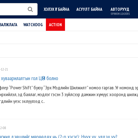
ХЭЛЭХ ҮГ БАЙНА
АСУУЛТ БАЙНА
АВТОРУУД
OPINION LEADERS
ВАЛЖЛАГА
WATCHDOG
ACTION
-12-21
хуваарилалтын гол ЦӨМ болно
лер “Power Shift” буюу “Эрх Мэдлийн Шилжилт” номоо гаргав. Уг номонд э
чирхийлэл, эд баялаг, мэдлэг гэсэн 3 зүйлсээр дамжин хүмүүс хооронд шилж
гдлийн үеэс эхлүүлээд с..
2-08
гжил дэвшлийг мөрөөдөх нь (2-р хэсэг): Нүүх үү, үлдэх үү?