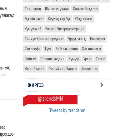
ль ч
Технологи
Шинжлэх ухаан
Хөгжил Бодлого
ууллагад
Эдийн засаг
Хүүхэд гэр бүл
Үйлдвэрлэл
Уул уурхай
Бизнес Энтэрпренёршип
Санхүү Хөрөнгө оруулалт
Эрүүл мэнд
Боловсрол
Философи
Түүх
Байгаль орчин
Хэл шинжлэл
Нийгэм
Соошил медиа
Хүмүүс
Урлаг
Спорт
ргүй,
Улаанбаатар
Гоо сайхан Загвар
Чөлөөт цаг
алын
ЖИРГЭЭ
@trendsMN
Tweets by trendsmn
өөр
йрэхдээ