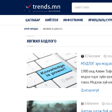
Search
ЦАГЛАБАР
НИЙТЛЭЛ
ИНФОГРАФИК
ЯРИЛЦЛАГА/СУР
НҮҮР ХУУДАС
ХӨГЖИЛ БОДЛОГО
ХӨГЖИЛ БОДЛОГО
В.Ганзориг
2016
МЭДЛЭГ эрх мэдэл 
1990 онд Алвин Тофф
мэдэл гэдэг зүйл хү
гэжээ. Мэдээж хүй нэ
Дэлгэрэнгүй
Erkhemee
2016-1
Алсран одож буй хө