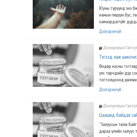
Юуны түрүүнд энэ бич
намын гишүүн бус, т
хамаардаггүйг дурда
Дэлгэрэнгүй
Доноровын Ганту
Тэгээд яаж шинэч
Өндөр насны тэтгэвр
улс төрчдийн дур со
тогтолцоонд шилжих
Дэлгэрэнгүй
Доноровын Ганту
Цаашид байдал са
“Залуусын төлж байг
дараа үеийн залуус 