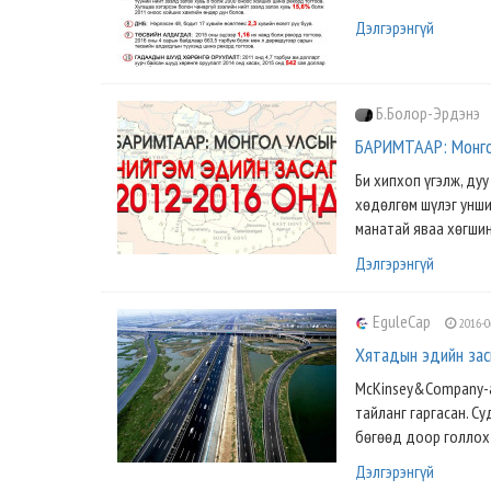
Дэлгэрэнгүй
Б.Болор-Эрдэнэ
БАРИМТААР: Монгол
Би хипхоп үгэлж, ду
хөдөлгөм шүлэг унши
манатай яваа хөгшин
Дэлгэрэнгүй
EguleCap
2016-0
Хятадын эдийн зас
McKinsey&Company-а
тайланг гаргасан. С
бөгөөд доор голлох 
Дэлгэрэнгүй