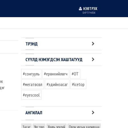
НЭВТРЭХ
БҮРТГҮҮЛЭХ
ТРЭНД
СҮҮЛД НЭМЭГДСЭН ХАШТАГУУД
#сонгууль
#ерөнхийлөгч
#OT
рх
#мегатөсөл
#эдийнзасаг
#icetop
дэг
#eyescool
АНГИЛАЛ
Засаг
Улс төр
Хууль эрхзүй
Олон улсын харилцаа