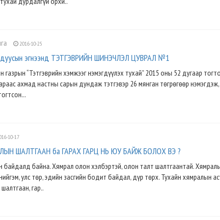
тухай дурдалгүй орхи..
лга
2016-10-25
 ядуусын эгнээнд ТЭТГЭВРИЙН ШИНЭЧЛЭЛ ЦУВРАЛ №1
н газрын “Тэтгэврийн хэмжээг нэмэгдүүлэх тухай” 2015 оны 52 дугаар тог
сараас ахмад настны сарын дундаж тэтгэвэр 26 мянган төгрөгөөр нэмэгдэж,
огтсон...
016-10-17
ЛЫН ШАЛТГААН ба ГАРАХ ГАРЦ НЬ ЮУ БАЙЖ БОЛОХ ВЭ ?
 байдалд байна. Хямрал олон хэлбэртэй, олон талт шалтгаантай. Хямрал
нийгэм, улс төр, эдийн засгийн бодит байдал, дүр төрх. Тухайн хямралын а
шалтгаан, гар..