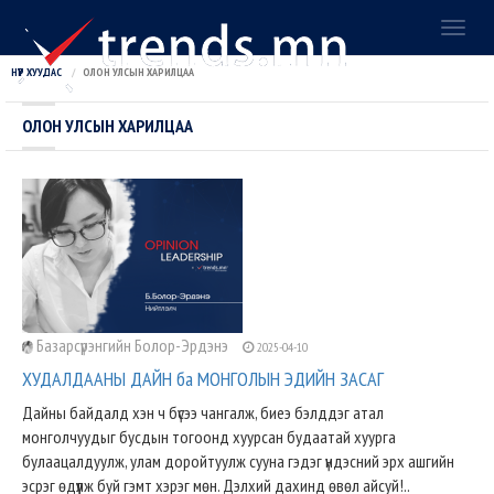
Toggl
naviga
НҮҮР ХУУДАС
ОЛОН УЛСЫН ХАРИЛЦАА
ОЛОН УЛСЫН ХАРИЛЦАА
Базарсүрэнгийн Болор-Эрдэнэ
2025-04-10
ХУДАЛДААНЫ ДАЙН ба МОНГОЛЫН ЭДИЙН ЗАСАГ
Дайны байдалд хэн ч бүсээ чангалж, биеэ бэлддэг атал
монголчуудыг бусдын тогоонд хуурсан будаатай хуурга
булаацалдуулж, улам доройтуулж сууна гэдэг үндэсний эрх ашгийн
эсрэг өдүүлж буй гэмт хэрэг мөн. Дэлхий дахинд өвөл айсуй!..