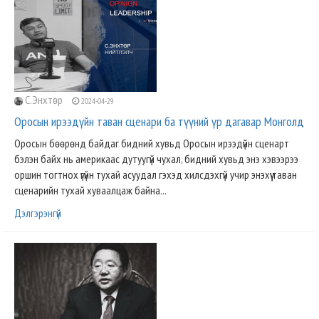
C.Энхтөр
2024-04-29
Оросын ирээдүйн таван сценари ба түүний үр дагавар Монголд
Оросын бөөрөнд байдаг бидний хувьд Оросын ирээдүйн сценарт
бэлэн байх нь америкаас дутуугүй чухал, бидний хувьд энэ хэвээрээ
оршин тогтнох үгүйн тухай асуудал гэхэд хилсдэхгүй учир энэхүү таван
сценарийн тухай хуваалцаж байна...
Дэлгэрэнгүй