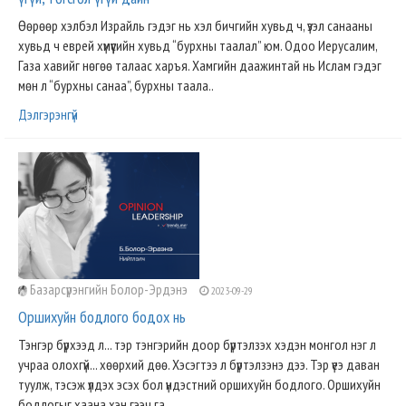
Өөрөөр хэлбэл Израйль гэдэг нь хэл бичгийн хувьд ч, үзэл санааны
хувьд ч еврей хүмүүсийн хувьд “бурхны таалал” юм. Одоо Иерусалим,
Газа хавийг нөгөө талаас харъя. Хамгийн даажинтай нь Ислам гэдэг
мөн л “бурхны санаа”, бурхны таала..
Дэлгэрэнгүй
Базарсүрэнгийн Болор-Эрдэнэ
2023-09-29
Оршихуйн бодлого бодох нь
Тэнгэр бүрхээд л... тэр тэнгэрийн доор бүртэлзэх хэдэн монгол нэг л
учраа олохгүй... хөөрхий дөө. Хэсэгтээ л бүртэлзэнэ дээ. Тэр үеэ даван
туулж, тэсэж үлдэх эсэх бол үндэстний оршихуйн бодлого. Оршихуйн
бодлогыг хаана хэн гээч га..