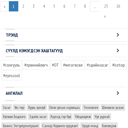
2
3
4
5
6
7
8
25
26
«
1
...
»
ТРЭНД
СҮҮЛД НЭМЭГДСЭН ХАШТАГУУД
#сонгууль
#ерөнхийлөгч
#OT
#мегатөсөл
#эдийнзасаг
#icetop
#eyescool
АНГИЛАЛ
Засаг
Улс төр
Хууль эрхзүй
Олон улсын харилцаа
Технологи
Шинжлэх ухаан
Хөгжил Бодлого
Эдийн засаг
Хүүхэд гэр бүл
Үйлдвэрлэл
Уул уурхай
Бизнес Энтэрпренёршип
Санхүү Хөрөнгө оруулалт
Эрүүл мэнд
Боловсрол