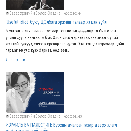
Базарсүрэнгийн Болор-Эрдэнэ
2024-02-14
'Useful idiot' буюу Ц.Элбэгдоржийн талаар хэдэн зүйл
Монголын энх тайван, тусгаар тогтнолыг өнөөдөр түүх биш олон
улсын хууль хамгаалж буй. Олон улсын эрхзүй гэж энэ эмзэг бүтцийг
дэлхийн улсууд хичээж өрсөөр энэ хүрсэн. Энд тэндээ нурахаар дайн
гардаг. Бүх улс түүхээ бариад өөд өөд..
Дэлгэрэнгүй
Базарсүрэнгийн Болор-Эрдэнэ
2023-11-13
ИЗРАИЛЬ БА ПАЛЕСТИН: Бурхны амалсан газар дээрх ялагч
үгүй, төгсгөл үгүй дайн