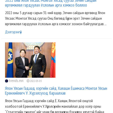
2022 оны Япон Улсаас Монгол Улсад суугаа Элчин сайдын
өргөмжлөл гардуулах ёслолын арга хэмжээ боллоо
2022 оны 5 дугаар сарын 31-ний өдөр, Элчин сайдын өргөөнд Япон
Улсаас Монгол Улсад суугаа Онц бөгөөд Бүрэн эрхт Элчин сайдын
өргөмжлөл гардуулах ёслолын арга хэмжээг зохион байгуулагдав. ..
Дэлгэрэнгүй
trends.mn
2022-05-03
Япон Улсын Гадаад хэргийн сайд Хаяаши Ёшимаса Монгол Улсын
Ерөнхийлөгч У. Хүрэлсүхэд бараалхав
Япон Улсын Гадаад хэргийн сайд Ё. Хаяши, Японтой онцгой
холбоотой Ерөнхийлөгч У.Хүрэлсүхийн манлайлал дор хоёр орны
“Стратегийн түншлэл”-ийг улам бүр өргөжүүлэн бэхжүүлэх хүсэлтэй байна