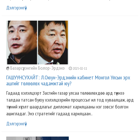
Дэлгэрэнгүй
Базарсүрэнгийн Болор-Эрдэнэ
2025-02-11
ГАШУУНСУХАЙТ: Л.Оюун-Эрдэнийн кабинет Монгол Улсын эрх
ашгийг төлөөлөх чадамжтай юу?
Гадаад хэлэлцээрт Засгийн газар улсаа төлөөлөхдөө ард түмнээ
талдаа татсан буюу хэлэлцээрийн процессыг ил тод хуваалцаж, ард
түмний хүсэлт шаардлагыг дипломат харилцааны нэг зэвсэг болгон
ашигладаг. Энэ стратегийг гадаад харилцаан..
Дэлгэрэнгүй