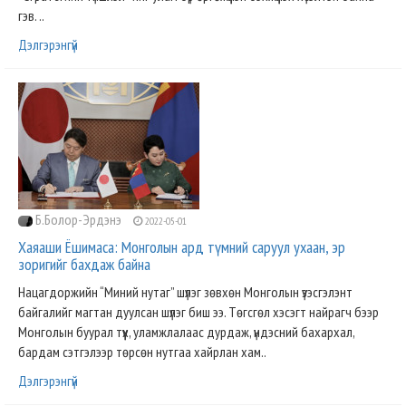
гэв. ..
Дэлгэрэнгүй
Б.Болор-Эрдэнэ
2022-05-01
Хаяаши Ёшимаса: Монголын ард түмний саруул ухаан, эр
зоригийг бахдаж байна
Нацагдоржийн “Миний нутаг” шүлэг зөвхөн Монголын үзэсгэлэнт
байгалийг магтан дуулсан шүлэг биш ээ. Төгсгөл хэсэгт найрагч бээр
Монголын буурал түүх, уламжлалаас дурдаж, үндэсний бахархал,
бардам сэтгэлээр төрсөн нутгаа хайрлан хам..
Дэлгэрэнгүй