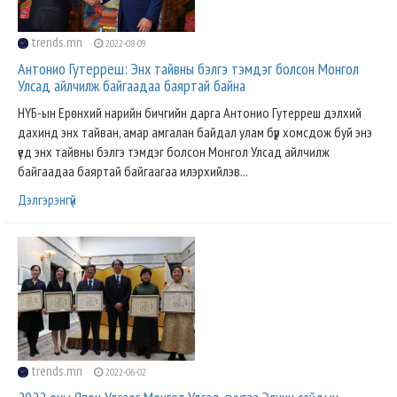
trends.mn
2022-08-09
Антонио Гутерреш: Энх тайвны бэлгэ тэмдэг болсон Монгол
Улсад айлчилж байгаадаа баяртай байна
НҮБ-ын Ерөнхий нарийн бичгийн дарга Антонио Гутерреш дэлхий
дахинд энх тайван, амар амгалан байдал улам бүр хомсдож буй энэ
үед энх тайвны бэлгэ тэмдэг болсон Монгол Улсад айлчилж
байгаадаа баяртай байгаагаа илэрхийлэв...
Дэлгэрэнгүй
trends.mn
2022-06-02