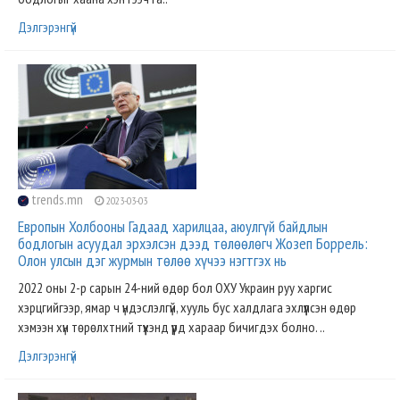
Дэлгэрэнгүй
trends.mn
2023-03-03
Европын Холбооны Гадаад харилцаа, аюулгүй байдлын
бодлогын асуудал эрхэлсэн дээд төлөөлөгч Жозеп Боррель:
Олон улсын дэг журмын төлөө хүчээ нэгтгэх нь
2022 оны 2-р сарын 24-ний өдөр бол ОХУ Украин руу харгис
хэрцгийгээр, ямар ч үндэслэлгүй, хууль бус халдлага эхлүүлсэн өдөр
хэмээн хүн төрөлхтний түүхэнд үүрд хараар бичигдэх болно. ..
Дэлгэрэнгүй