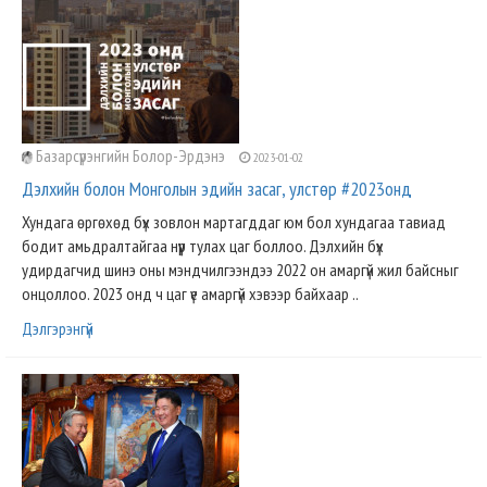
Базарсүрэнгийн Болор-Эрдэнэ
2023-01-02
Дэлхийн болон Монголын эдийн засаг, улстөр #2023онд
Хундага өргөхөд бүх зовлон мартагддаг юм бол хундагаа тавиад
бодит амьдралтайгаа нүүр тулах цаг боллоо. Дэлхийн бүх
удирдагчид шинэ оны мэндчилгээндээ 2022 он амаргүй жил байсныг
онцоллоо. 2023 онд ч цаг үе амаргүй хэвээр байхаар ..
Дэлгэрэнгүй