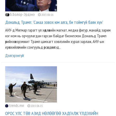
Б.Болор-Эрдэнэ
2015-06-16
Дональд Трамп: 'Санаа зовох юм алга, би тоймгүй баян хүн'
АНУ-д Мягмар гарагт үл хөдлөхийн магнат, медиа фигур, манайд зарим
нэг ном нь орчуулагдан гарсан байдаг бизнесмэн Дональд Трамп
өөрийнхөө нэрэмжит Трамп цамхагт хэвлэлийн хурал зарлаж, АНУ-ын
ерөнхийлөгчийн сонгуульд өрсөлдөнө гэд..
Дэлгэрэнгүй
trends.mn
2015-06-15
ОРОС УЛС ТӨВ АЗИД НӨЛӨӨГӨӨ ХАДГАЛЖ ҮЛДЭХИЙН