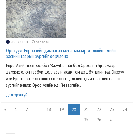
trends.mn
2015-05-08
Оросууд Евроазийг дамнасан мега замаар дэлхийн эдийн
засгийн газрын зургийг өөрчлөнө
Евро-Азийг нэвт холбох 'Razvitie' төсөл бол Оросын төмөр замаар
дамжих олон тэрбум долларын, асар том дэд бүтцийн төсөл. Энэхүү
Ази Еропыг холбох шинэ холболт дэлхийн эдийн засгийн газрын
зургийг өөрчилж, Орос-Азийн эдийн засгийн..
Дэлгэрэнгүй
«
1
2
18
19
21
22
23
24
...
20
25
26
»