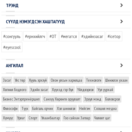
ТРЭНД
СҮҮЛД НЭМЭГДСЭН ХАШТАГУУД
#сонгууль
#ерөнхийлөгч
#OT
#мегатөсөл
#эдийнзасаг
#icetop
#eyescool
АНГИЛАЛ
Засаг
Улс төр
Хууль эрхзүй
Олон улсын харилцаа
Технологи
Шинжлэх ухаан
Хөгжил Бодлого
Эдийн засаг
Хүүхэд гэр бүл
Үйлдвэрлэл
Уул уурхай
Бизнес Энтэрпренёршип
Санхүү Хөрөнгө оруулалт
Эрүүл мэнд
Боловсрол
Философи
Түүх
Байгаль орчин
Хэл шинжлэл
Нийгэм
Соошил медиа
Хүмүүс
Урлаг
Спорт
Улаанбаатар
Гоо сайхан Загвар
Чөлөөт цаг