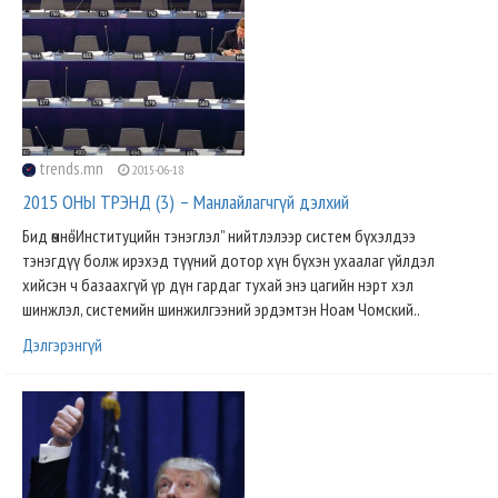
trends.mn
2015-06-18
2015 ОНЫ ТРЭНД (3) – Манлайлагчгүй дэлхий
Бид өмнө “Институцийн тэнэглэл” нийтлэлээр систем бүхэлдээ
тэнэгдүү болж ирэхэд түүний дотор хүн бүхэн ухаалаг үйлдэл
хийсэн ч базаахгүй үр дүн гардаг тухай энэ цагийн нэрт хэл
шинжлэл, системийн шинжилгээний эрдэмтэн Ноам Чомский..
Дэлгэрэнгүй