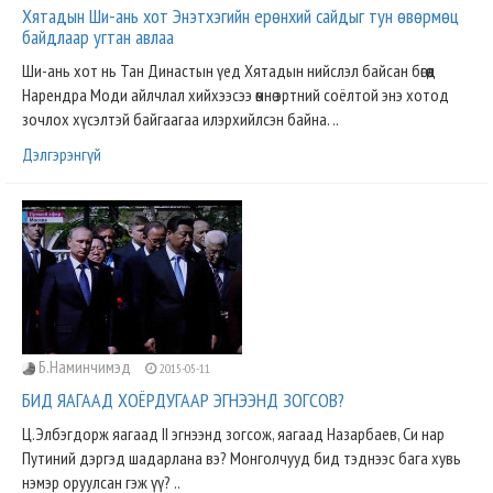
Хятадын Ши-ань хот Энэтхэгийн ерөнхий сайдыг тун өвөрмөц
байдлаар угтан авлаа
Ши-ань хот нь Тан Династын үед Хятадын нийслэл байсан бөгөөд
Нарендра Моди айлчлал хийхээсээ өмнө эртний соёлтой энэ хотод
зочлох хүсэлтэй байгаагаа илэрхийлсэн байна. ..
Дэлгэрэнгүй
Б.Наминчимэд
2015-05-11
БИД ЯАГААД ХОЁРДУГААР ЭГНЭЭНД ЗОГСОВ?
Ц.Элбэгдорж яагаад II эгнээнд зогсож, яагаад Назарбаев, Си нар
Путиний дэргэд шадарлана вэ? Монголчууд бид тэднээс бага хувь
нэмэр оруулсан гэж үү? ..