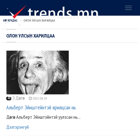
Toggl
naviga
НҮҮР ХУУДАС
ОЛОН УЛСЫН ХАРИЛЦАА
ОЛОН УЛСЫН ХАРИЛЦАА
Э.Дөлгөөн
2015-06-19
Альберт Эйнштейнтэй ярилцсан нь
Дөлгөөн Альберт Эйнштэйнтэй уулзсан нь...
Дэлгэрэнгүй