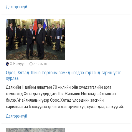
Дэлгэрэнгүй
О.Намуун
2015-05-10
Орос, Хятад 'Шинэ торгоны зам'-д нэгдэх гэрээнд гарын үсэг
зурлаа
Дэлхийн II дайны ялалтын 70 жилийн ойн хүндэтгэлийн арга
хэмжээнд Хятадын удирдагч Ши Жиньпин Москвад айлчилсан
билээ. Уг айлчлалын үеэр Орос, Хятад улс эдийн засгийн
харилцаагаа бэхжүүлэхэд чиглэсэн эрчим хүч, худалдаа, санхүүгий..
Дэлгэрэнгүй