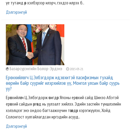
үе тутамд өөр хэлбэрээр илэрч, гэхдээ илрэх б..
Дэлгэрэнгүй
Базарсүрэнгийн Болор-Эрдэнэ
2015-05-21
Ерөнхийлөгч Ц.Элбэгдорж идэвхитэй пасифизмын тухайд
өөрийн байр суурийг илэрхийлэв үү, Монгол улсын байр суурь
уу?
Ерөнхийлөгч Ц.Элбэгдорж өчигдөр Японы ерөнхий сайд Шинзо Абэтэй
ерөнхий сайдын өргөөнд нь уулзалт хийлээ. Эдийн засгийн түншлэлийн
хэлэлцээг энэ ондоо багтаажхүчин төгөлдөр хэрэгжүүлэх, Хойд
Солонгост хулгайлагдсан иргэдийн асууд..
Дэлгэрэнгүй