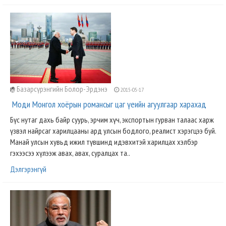
Базарсүрэнгийн Болор-Эрдэнэ
2015-05-17
Моди Монгол хоёрын романсыг цаг үеийн агуулгаар харахад
Бүс нутаг дахь байр суурь, эрчим хүч, экспортын гурван талаас харж
үзвэл найрсаг харилцааны ард улсын бодлого, реалист хэрэгцээ буй.
Манай улсын хувьд ижил түвшинд идэвхитэй харилцах хэлбэр
гэхээсээ хүлээж авах, авах, суралцах та..
Дэлгэрэнгүй