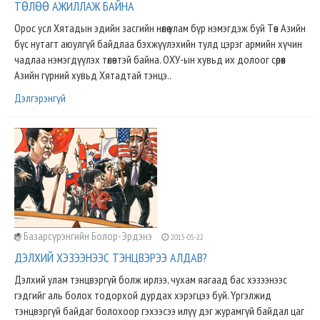
ТӨЛӨӨ АЖИЛЛАЖ БАЙНА
Орос усл Хятадын эдийн засгийн нөлөө улам бүр нэмэгдэж буй Төв Азийн
бүс нутагт аюулгүй байдлаа бэхжүүлэхийн тулд цэрэг армийн хүчин
чадлаа нэмэгдүүлэх төлөвтэй байна. ОХУ-ын хувьд их долоог сөрөх
Азийн гүрний хувьд Хятадтай тэнцэ..
Дэлгэрэнгүй
Базарсүрэнгийн Болор-Эрдэнэ
2015-05-22
ДЭЛХИЙ ХЭЗЭЭНЭЭС ТЭНЦВЭРЭЭ АЛДАВ?
Дэлхий улам тэнцвэргүй болж ирлээ, чухам яагаад бас хэзээнээс
гэдгийг аль болох тодорхой дурдах хэрэгцээ буй. Үргэлжид
тэнцвэргүй байдаг болохоор гэхээсээ илүү дэг журамгүй байдал цаг