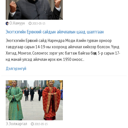
О.Намуун
2015-05-15
Энэтхэгийн Ерөнхий сайдын айлчлалын цаад шалтгаан
Энэтхэгийн Ерөнхий сайд Нарендра Моди Азийн гурван орноор
тавдугаар сарын 14-19-ны хооронд айлчлал хийхээр болсон. Үүнд
Хятад, Монгол, Солонгос зэрэг улс багтаж байгаа бөгөөд 5-р сарын 17-
нд манай улсад айлчлан ирэх юм. 1950 оноос..
Дэлгэрэнгүй
Э.Золжаргал
2015-05-15