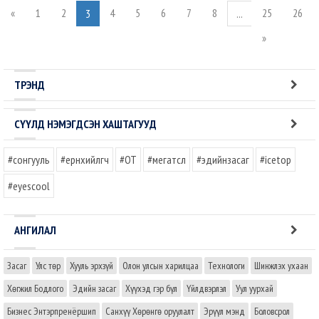
«
1
2
4
5
6
7
8
25
26
3
...
»
ТРЭНД
СҮҮЛД НЭМЭГДСЭН ХАШТАГУУД
#сонгууль
#ерөнхийлөгч
#OT
#мегатөсөл
#эдийнзасаг
#icetop
#eyescool
АНГИЛАЛ
Засаг
Улс төр
Хууль эрхзүй
Олон улсын харилцаа
Технологи
Шинжлэх ухаан
Хөгжил Бодлого
Эдийн засаг
Хүүхэд гэр бүл
Үйлдвэрлэл
Уул уурхай
Бизнес Энтэрпренёршип
Санхүү Хөрөнгө оруулалт
Эрүүл мэнд
Боловсрол