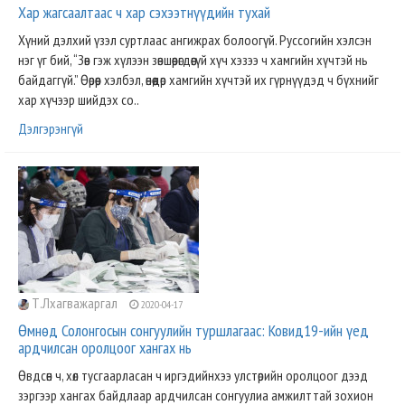
Хар жагсаалтаас ч хар сэхээтнүүдийн тухай
Хүний дэлхий үзэл суртлаас ангижрах болоогүй. Руссогийн хэлсэн
нэг үг бий, “Зөв гэж хүлээн зөвшөөрөгдөөгүй хүч хэзээ ч хамгийн хүчтэй нь
байдаггүй.” Өөрөөр хэлбэл, өнөөдөр хамгийн хүчтэй их гүрнүүдэд ч бүхнийг
хар хүчээр шийдэх со..
Дэлгэрэнгүй
Т.Лхагважаргал
2020-04-17
Өмнөд Солонгосын сонгуулийн туршлагаас: Ковид19-ийн үед
ардчилсан оролцоог хангах нь
Өвдсөн ч, хөл тусгаарласан ч иргэдийнхээ улстөрийн оролцоог дээд
зэргээр хангах байдлаар ардчилсан сонгуулиа амжилттай зохион