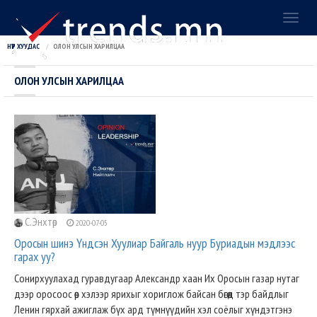
Toggl
naviga
НҮҮР ХУУДАС
ОЛОН УЛСЫН ХАРИЛЦАА
ОЛОН УЛСЫН ХАРИЛЦАА
C.Энхтөр
2020-07-05
Оросын шинэ Үндсэн Хуулиар Байгаль нуур Буриадын мэдлээс
гарах уу?
Сонирхуулахад гуравдугаар Александр хаан Их Оросын газар нутаг
дээр оросоос өөр хэлээр ярихыг хориглож байсан бөгөөд тэр байдлыг
Ленин гярхай ажиглаж бүх ард түмнүүдийн хэл соёлыг хүндэтгэнэ