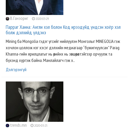
В.Ганзориг
2020-03-29
Парраг Ханна: Англи хэл болон Код ирээдүйд үндсэн хоёр хэл
болж дэлхийд үлдэнэ
Mining ба Mongolia гэдэг үгсийг нийлүүлэн Монголыг MINEGOLIA гэж
хочлон цоллож нэг хэсэг дэлхийн медиагаар “бужигнуулсан” Parag
Khanna-гийн ярилцлагыг нь өөрийнх нь зөвшөөрөлтэйгээр орчуулж та
бүхэнд хүргэж байна. Манлайлагч гэж х..
Дэлгэрэнгүй
trends.mn
2020-03-25