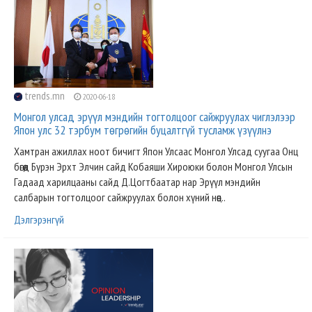
trends.mn
2020-06-18
Монгол улсад эрүүл мэндийн тогтолцоог сайжруулах чиглэлээр
Япон улс 32 тэрбум төгрөгийн буцалтгүй тусламж үзүүлнэ
Хамтран ажиллах ноот бичигт Япон Улсаас Монгол Улсад суугаа Онц
бөгөөд Бүрэн Эрхт Элчин сайд Кобаяши Хироюки болон Монгол Улсын
Гадаад харилцааны сайд Д.Цогтбаатар нар Эрүүл мэндийн
салбарын тогтолцоог сайжруулах болон хүний нөөц..
Дэлгэрэнгүй