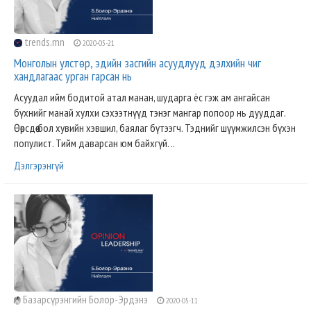
trends.mn
2020-05-21
Монголын улстөр, эдийн засгийн асуудлууд дэлхийн чиг
хандлагаас урган гарсан нь
Асуудал ийм бодитой атал манан, шударга ёс гэж ам ангайсан
бүхнийг манай хулхи сэхээтнүүд тэнэг мангар попоор нь дууддаг.
Өөрсдөө бол хувийн хэвшил, баялаг бүтээгч. Тэднийг шүүмжилсэн бүхэн
популист. Тийм даварсан юм байхгүй. ..
Дэлгэрэнгүй
Базарсүрэнгийн Болор-Эрдэнэ
2020-05-11