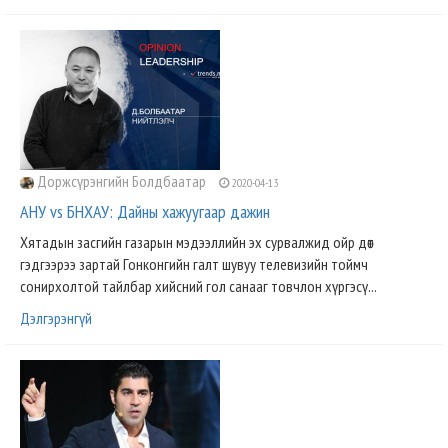
Доржсүрэнгийн Болдбаатар
2020-04-13
АНУ vs БНХАУ: Дайны хажуугаар дажин
Хятадын засгийн газарын мэдээллийн эх сурвалжид ойр дөт
гэдгээрээ зартай Гонконгийн галт шувуу телевизийн тоймч
сонирхолтой тайлбар хийсний гол санааг товчлон хүргэсү...
Дэлгэрэнгүй