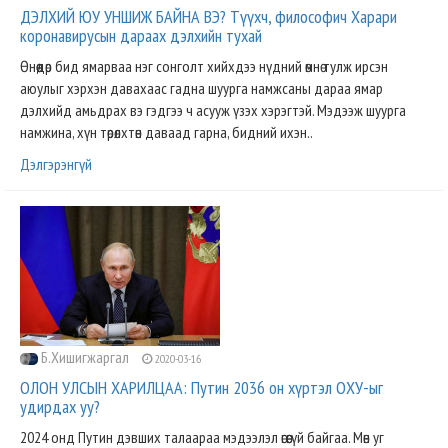
ДЭЛХИЙ ЮУ УНШИЖ БАЙНА ВЭ? Түүхч, философич Харари
коронавирусын дараах дэлхийн тухай
Өнөөдөр бид ямарваа нэг сонголт хийхдээ нүдний өмнө тулж ирсэн
аюулыг хэрхэн давахаас гадна шуурга намжсаны дараа ямар
дэлхийд амьдрах вэ гэдгээ ч асууж үзэх хэрэгтэй. Мэдээж шуурга
намжина, хүн төрөлхтөн даваад гарна, бидний ихэн..
Дэлгэрэнгүй
Б.Хишигжаргал
2020-03-16
ОЛОН УЛСЫН ХАРИЛЦАА: Путин 2036 он хүртэл ОХУ-ыг
удирдах уу?
2024 онд Путин дэвших талаараа мэдээлэл өгөөгүй байгаа. Мөн уг