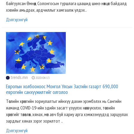
байгуулсан Өмнөд Солонгосын туршлага цаашид шинэ нөхцөл байдалд
хэвийн амьдрах, ардчиллыг хамгаалж үлдэх..
Дэлгэрэнгүй
trends.mn
2020-04-13
Европын холбооноос Монгол Улсын Засгийн газарт 690,000
еврогийн санхүүжилтийг олголоо
Төслийн хөрөнгийн зориулалтыг ийнхүү дахин эрэмбэлэх нь Сангийн
яаманд COVID-19-ийн эдийн засагт үзүүлэх нөлөөг үнэлэх, төсвийн
хөрөнгийг төлөвлөх, хянах, мөн авч буй хариу арга хэмжээнүүдэд зарцуулах
зардлыг хянах зэрэг зорилтот ..
Дэлгэрэнгүй