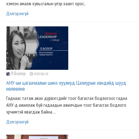
хэмээн амалж хувьсгалын үеэр хаант орос..
Дэлгэрэнгүй
Л.Болор
2020-06-28
АНУ-ын цагаачлалын шинэ хуулиуд Цахиурын хөндийд шууд
нөлөөлнө
Гаднаас татаж авах дүрвэгсдийг тоог багасгах бодлогоос гадна
АНУ-д ажиллаж буй гадаадын ажилчдын тоог багасгах бодлого
эрчимтэй явагдаж байна. ..
Дэлгэрэнгүй