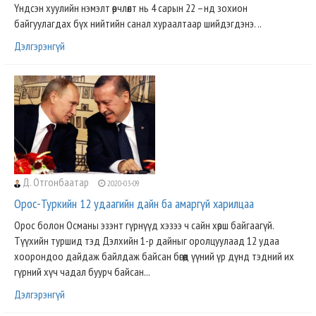
Үндсэн хуулийн нэмэлт өөрчлөлт нь 4 сарын 22 –нд зохион
байгуулагдах бүх нийтийн санал хураалтаар шийдэгдэнэ. ..
Дэлгэрэнгүй
Д. Отгонбаатар
2020-03-09
Орос-Туркийн 12 удаагийн дайн ба амаргүй харилцаа
Орос болон Османы эзэнт гүрнүүд хэзээ ч сайн хөрш байгаагүй.
Түүхийн туршид тэд Дэлхийн 1-р дайныг оролцуулаад 12 удаа
хоорондоо дайдаж байлдаж байсан бөгөөд үүний үр дүнд тэдний их
гүрний хүч чадал буурч байсан...
Дэлгэрэнгүй