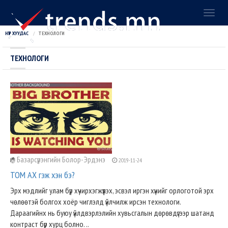
Toggl
naviga
НҮҮР ХУУДАС
ТЕХНОЛОГИ
ТЕХНОЛОГИ
Базарсүрэнгийн Болор-Эрдэнэ
2019-11-24
ТОМ АХ гэж хэн бэ?
Эрх мэдлийг улам бүр хүчирхэгжүүлэх, эсвэл иргэн хүнийг орлоготой эрх
чөлөөтэй болгох хоёр чиглэлд үйлчилж ирсэн технологи.
Дараагийнх нь буюу үйлдвэрлэлийн хувьсгалын дөрөвдүгээр шатанд
контраст бүр хурц болно. ..