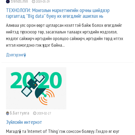
trends.mn
2019-05-29
ТЕХНОЛОГИ: Монголын маркетингийн орчны шийдвэр
гаргалтад ''Big data'' буюу их өгөгдлийг ашиглах нь
Аливаа улс орон өөрт цугларсан нээлттэй байж болох өгөгдлийг
нийтэд түгээснээр төр, засаглалын талаарх иргэдийн мэдээлэл,
мэдлэг сайжирч иргэдийн оролцоо сайжирч, иргэдийн төрд итгэх
итгэл нэмэгдэнэ гэж үздэг байна...
Дэлгэрэнгүй
Б.Баттулга
2019-02-27
Зүйлсийн интернэт
Магадгүй та 'Internet of Thing' гэж сонссон болвуу. Гэхдээ яг юуг