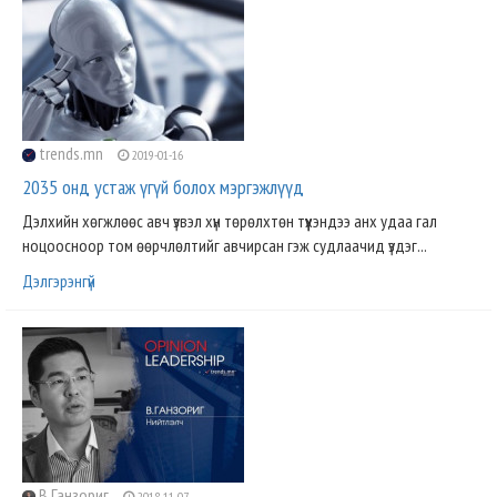
trends.mn
2019-01-16
2035 онд устаж үгүй болох мэргэжлүүд
Дэлхийн хөгжлөөс авч үзвэл хүн төрөлхтөн түүхэндээ анх удаа гал
ноцоосноор том өөрчлөлтийг авчирсан гэж судлаачид үздэг...
Дэлгэрэнгүй
В.Ганзориг
2018-11-07