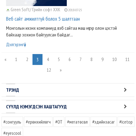
Green Soft/ Грийн софт ХХК
2018-07-25
Веб сайт амжилтгүй болох 5 шалтгаан
Монголын ихэнх компаниуд вэб сайтаа маш нүсэр олон цэстэй
байхаар зохион байгуулсан байдаг...
Дэлгэрэнгүй
«
1
2
4
5
6
7
8
9
10
11
3
12
»
ТРЭНД
СҮҮЛД НЭМЭГДСЭН ХАШТАГУУД
#сонгууль
#ерөнхийлөгч
#OT
#мегатөсөл
#эдийнзасаг
#icetop
#eyescool