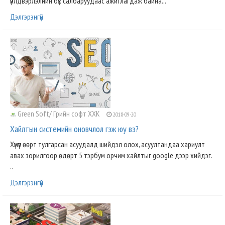
үйлдвэрлэлийн бүх салбаруудаас ажиглагдаж байна...
Дэлгэрэнгүй
Green Soft/ Грийн софт ХХК
2018-09-20
Хайлтын системийн оновчлол гэж юу вэ?
Хүмүүс өөрт тулгарсан асуудалд шийдэл олох, асуултандаа хариулт
авах зорилгоор өдөрт 5 тэрбум орчим хайлтыг google дээр хийдэг.
..
Дэлгэрэнгүй