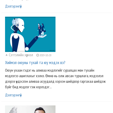
Дэлгэрэнгүй
Сэтгэлийн хүүрнэл
2019-10-28
Хиймэл оюуны тухай та юу мэдэх вэ?
Оюун ухаан гэдэг нь аливаа мэдлэгийг суралцах мөн тухайн
мэдлэгээ ашиглахыг хэлнэ. Өмнө нь олж авсан туршлага, мэдээлэл
дээрээ үндэслэн аливаа асуудалд хэрхэн шийдвэр гаргахаа шийдэж
буйг бид мэдлэг гэж нэрлэдэг...
Дэлгэрэнгүй