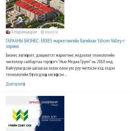
Х.Наранцацрал
2018-07-31
ГАРААНЫ БИЗНЕС: ERXES маркетингийн багийхан Silicon Valley-г
зорино
Бизнес хөгжүүлэлт, дэвшилтэт маркетинг, мэдээлэл технологийн
чиглэлээр салбартаа тэргүүлэгч “Нью Медиа Групп” нь 2010 онд
байгуулагдсан цагаасаа эхлэн олон улс руу чиглэсэн хэд хэдэн
технологийн бүтээгдэхүүн хөгжүүлсэн. ..
Дэлгэрэнгүй