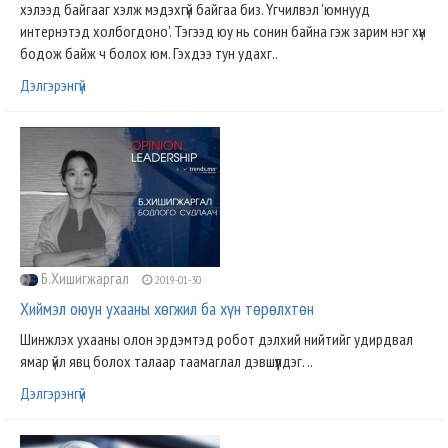
хэлээд байгааг хэлж мэдэхгүй байгаа биз. Үгчилвэл 'юмнууд
интернэтэд холбогдоно'. Тэгээд юу нь сонин байна гэж зарим нэг хүн
бодож байж ч болох юм. Гэхдээ тун удахг..
Дэлгэрэнгүй
Б.Хишигжаргал
2019-01-30
Хиймэл оюун ухааны хөгжил ба хүн төрөлхтөн
Шинжлэх ухааны олон эрдэмтэд робот дэлхий нийтийг удирдвал
ямар үйл явц болох талаар таамаглал дэвшүүлдэг. ..
Дэлгэрэнгүй