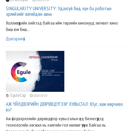
SINGULARITY UNIVERSITY: Удахгүй бид хүн ба роботын
эрлийзийг өлгийдөн авна
Холливүүдийн хийгээд байгаа ийм төрлийн кинонууд зөгнөлт кино
биш юм биш...
Дэлгэрэнгүй
EguleCap
2018-10-10
АЖ ҮЙЛДВЭРИЙН ДӨРӨВДҮГЭЭР ХУВЬСГАЛ: Юуг, яаж өөрчлөх
вэ?
Аж үйлдвэрлэлийн дөрөвдүгээр хувьсгалын үед бизнесүүдэд
технологийн хөгжил нь хамгийн гол нөлөөг үзүүлж байгаа нь