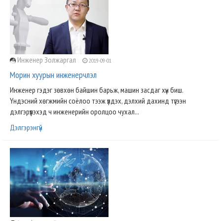
Инженер Золжаргал
2019-09-01
Морин хуурын инженерчлэл
Инженер гэдэг зөвхөн байшин барьж, машин засдаг хүн биш.
Үндэсний хөгжмийн соёлоо тээж үлдэх, дэлхий дахинд түгээн
дэлгэрүүлэхэд ч инженерийн оролцоо чухал...
Дэлгэрэнгүй