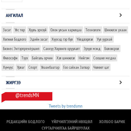
АНГИЛАЛ
Засаг
Улс төр
Хууль эрхзүй
Олон улсын харилцаа
Технологи
Шинжлэх ухаан
Хөгжил Бодлого
Эдийн засаг
Хүүхэд гэр бүл
Үйлдвэрлэл
Уул уурхай
Бизнес Энтэрпренёршип
Санхүү Хөрөнгө оруулалт
Эрүүл мэнд
Боловсрол
Философи
Түүх
Байгаль орчин
Хэл шинжлэл
Нийгэм
Соошил медиа
Хүмүүс
Урлаг
Спорт
Улаанбаатар
Гоо сайхан Загвар
Чөлөөт цаг
ЖИРГЭЭ
@trendsMN
Tweets by trendsmn
РЕДАКЦИЙН БОДЛОГО
ҮЙЛЧИЛГЭЭНИЙ НӨХЦӨЛ
ХОЛБОО БАРИХ
СУРТАЛЧИЛГАА БАЙРШУУЛАХ