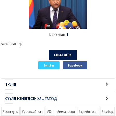
1
Нийт санал:
sanal asuulga
САНАЛ ӨГӨХ
Twitter
Facebook
ТРЭНД
СҮҮЛД НЭМЭГДСЭН ХАШТАГУУД
#сонгууль
#ерөнхийлөгч
#OT
#мегатөсөл
#эдийнзасаг
#icetop