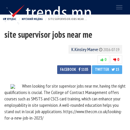
Toggl
naviga
НҮҮР ХУУДАС
ИРГЭНИЙ МЕДИА
SITE SUPERVISOR JOBS NEAR ME
site supervisor jobs near me
K.Kinsley Maeve
2016-07-19
0
0
FACEBOOK
1103
TWITTER
15
When looking for site supervisor jobs near me, having the right
qualifications is crucial. The College of Contract Management offers
courses such as SMSTS and CSCS card training, which can enhance your
employability in site supervision. A well-rounded education helps you
stand out in local job applications. https://www.theccm.co.uk/looking-
for-a-new-job-in-2023/