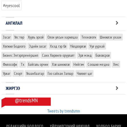
#eyescool
АНГИЛАЛ
Засаг
Улс төр
Хууль эрхзүй
Олон улсын харилцаа
Технологи
Шинжлэх ухаан
Хөгжил Бодлого
Эдийн засаг
Хүүхэд гэр бүл
Үйлдвэрлэл
Уул уурхай
Бизнес Энтэрпренёршип
Санхүү Хөрөнгө оруулалт
Эрүүл мэнд
Боловсрол
Философи
Түүх
Байгаль орчин
Хэл шинжлэл
Нийгэм
Соошил медиа
Хүмүүс
Урлаг
Спорт
Улаанбаатар
Гоо сайхан Загвар
Чөлөөт цаг
ЖИРГЭЭ
@trendsMN
Tweets by trendsmn
РЕДАКЦИЙН БОДЛОГО
ҮЙЛЧИЛГЭЭНИЙ НӨХЦӨЛ
ХОЛБОО БАРИХ