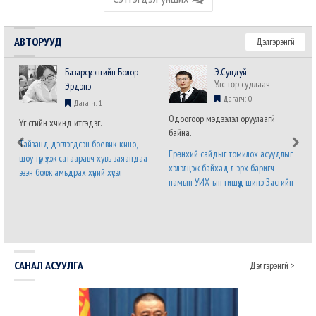
АВТОРУУД
Дэлгэрэнгүй
Базарсүрэнгийн Болор-
Э.Сундуй
Улс төр судлаач
Эрдэнэ
Дагагч: 0
Дагагч: 1
Одоогоор мэдээлэл оруулаагүй
Үг үсгийн хүчинд итгэдэг.
байна.
Тайзанд дэглэгдсэн боевик кино,
Ерөнхий сайдыг томилох асуудлыг
шоу түр үзэж сатааравч хувь заяандаа
хэлэлцэж байхад л эрх баригч
эзэн болж амьдрах хүний хүсэл
намын УИХ-ын гишүүд шинэ Засгийн
хязгааргүй бөгөөд мөхөшгүй. Явж явж
газрын бүтэц, бүрэлдэхүүний талаарх
энэ хүслийг хүлээн зөвшөөрч налсан
саналаа нэр бүхий гишүүний албан
нам л дараагийн сонгуульд ялна.
бланк дээр илэрхийлээд байна. Энэ
Урд ургасан эвэрнээс хойно у..
бол дөнгөж томилогдсон Ерөнхий с..
САНАЛ АСУУЛГА
Дэлгэрэнгүй >