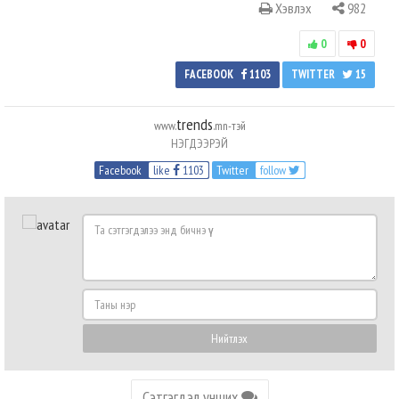
Хэвлэх
982
0
0
FACEBOOK
1103
TWITTER
15
trends
www.
.mn-тэй
НЭГДЭЭРЭЙ
Facebook
like
1103
Twitter
follow
Та
сэтгэгдэлээ
энд
бичнэ
Таны
үү
нэр
Нийтлэх
Сэтгэгдэл унших