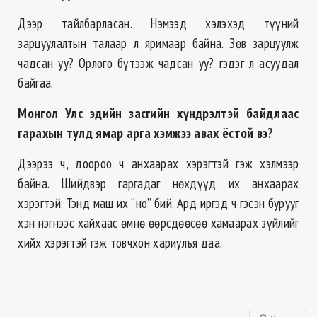
Дээр тайлбарласан. Нэмээд хэлэхэд түүний
зарцуулалтын талаар л яримаар байна. Зөв зарцуулж
чадсан уу? Орлого бүтээж чадсан уу? гэдэг л асуудал
байгаа.
Монгол Улс эдийн засгийн хүндрэлтэй байдлаас
гарахын тулд ямар арга хэмжээ авах ёстой вэ?
Дээрээ ч, доороо ч анхаарах хэрэгтэй гэж хэлмээр
байна. Шийдвэр гаргадаг нөхдүүд их анхаарах
хэрэгтэй. Тэнд маш их “но” бий. Ард иргэд ч гэсэн бурууг
хэн нэгнээс хайхаас өмнө өөрсдөөсөө хамаарах зүйлийг
хийх хэрэгтэй гэж товчхон хариулъя даа.