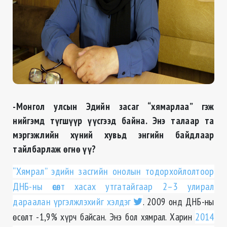
-Монгол улсын Эдийн засаг “хям
ар
лаа” гэж
нийгэмд түгшүүр үүсгээд байна. Энэ талаар та
мэргэжлийн хүний хувьд энгийн байдлаар
тайлбарлаж өгнө үү?
“Хямрал” эдийн засгийн онолын тодорхойлолтоор
ДНБ-ны өсөлт хасах утгатайгаар 2–3 улирал
дараалан үргэлжлэхийг хэлдэг
. 2009 онд ДНБ-ны
өсөлт -1,9% хүрч байсан. Энэ бол хямрал. Харин
2014