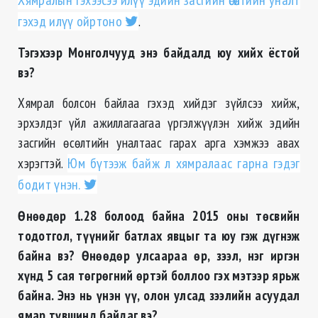
Хямралын гэхээсээ илүү эдийн засгийн өсөлтийн уналт
гэхэд илүү ойртоно
.
Тэгэхээр
Монголчууд энэ байдалд юу хийх ёстой
вэ?
Хямрал болсон байлаа гэхэд хийдэг зүйлсээ хийж,
эрхэлдэг үйл ажиллагаагаа үргэлжүүлэн хийж эдийн
засгийн өсөлтийн уналтаас гарах арга хэмжээ авах
хэрэгтэй.
Юм бүтээж байж л хямралаас гарна гэдэг
бодит үнэн.
Өнөөдөр 1.28 болоод байна 2015 оны төсвийн
тодотгол, түүнийг батлах явцыг та юу гэж дүгнэж
байна вэ?
Өнөөдөр улсаараа өр, зээл, нэг иргэн
хүнд 5 сая төгрөгний өртэй боллоо гэх мэтээр ярьж
байна. Энэ нь үнэн үү, олон улсад зээлийн асуудал
ямар түвшинд байдаг вэ?