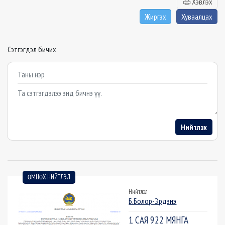
Хэвлэх
Жиргэх
Хуваалцах
Сэтгэгдэл бичих
Example textarea
Нийтлэх
ӨМНӨХ НИЙТЛЭЛ
Нийтлэл
Б.Болор-Эрдэнэ
1 САЯ 922 МЯНГА