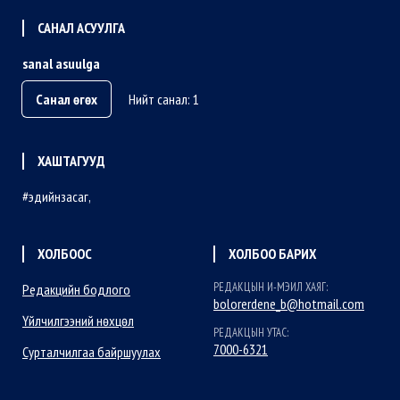
САНАЛ АСУУЛГА
sanal asuulga
Санал өгөх
Нийт санал: 1
ХАШТАГУУД
эдийнзасаг
ХОЛБООС
ХОЛБОО БАРИХ
РЕДАКЦЫН И-МЭИЛ ХАЯГ:
Редакцийн бодлого
bolorerdene_b@hotmail.com
Үйлчилгээний нөхцөл
РЕДАКЦЫН УТАС:
7000-6321
Сурталчилгаа байршуулах