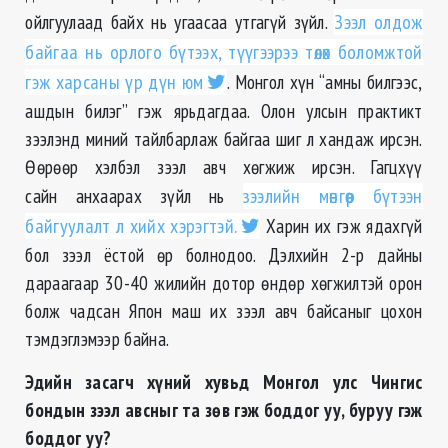
ойлгуулаад байх нь угаасаа утгагүй зүйл.
Зээл олдож
байгаа нь орлого бүтээх, түүгээрээ төлөх боломжтой
гэж харсаны үр дүн юм
. Монгол хүн “амны билгээс,
ашдын билэг” гэж ярьдагдаа. Олон улсын практикт
зээлэнд миний тайлбарлаж байгаа шиг л хандаж ирсэн.
Өөрөөр хэлбэл зээл авч хөгжиж ирсэн. Гагцхүү
сайн анхаарах зүйл нь
зээлийн мөнгөөр бүтээн
байгуулалт л хийх хэрэгтэй.
Харин их гэж ядахгүй
бол зээл ёстой өр болнодоо. Дэлхийн 2-р дайны
дараагаар 30-40 жилийн дотор өндөр хөгжилтэй орон
болж чадсан Япон маш их зээл авч байсаныг цохон
тэмдэглэмээр байна.
Эдийн засагч хүний хувьд Монгол улс Чингис
бондын зээл авсныг та зөв гэж боддог уу, буруу гэж
боддог уу?