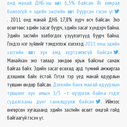
онд манай ДНБ-ны өсөлт 6,5% байсан. Яг хямрал
болоогүй ч эдийн засгийн өсөлт буурсан гэсэн үг
. 2011 онд манай ДНБ 17,8% хүрч өсч байсан. Энэ
өсөлтөөс эдийн засаг буурч, эдийн засаг хүндэрч байна.
Эдийн засгийн холбогдох үзүүлэлтүүд буурч байна.
Гэхдээ нэг зүйлийг тэмдэглэж хэлэхэд
2011 оны эдийн
засгийн өсөлт хүн амд хүртээмжгүй байсан
.
Манайхан энэ талаар зөндөө ярьж байсныг санаж
байгаа байх. Эдийн засаг өсөхөд ард түмний амжиргаа
дээшилж байх ёстой. Гэтэл тэр үед манай ядуурлын
түвшин өндөр байсан.
Дэлхийн банк манай ядуурлын
түвшинг хүн амын 1/3 –т нүүрлэж байна гэдэг
судалгааны дүнг танилцуулж байсан
. Иймээс
өнгөрсөн хугацаанд эдийн засгийн өсөлт онцгой гойд
байгаагүй гэсэн үг.