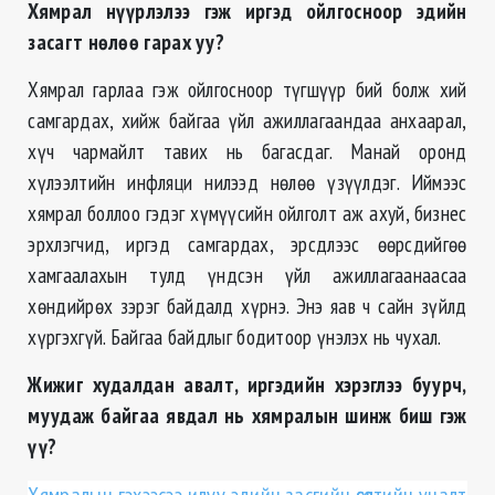
Хямрал нүүрлэлээ гэж иргэд ойлгосноор эдийн
засагт
нөлөө гарах уу
?
Хямрал гарлаа гэж ойлгосноор түгшүүр бий болж хий
самгардах, хийж байгаа үйл ажиллагаандаа анхаарал,
хүч чармайлт тавих нь багасдаг. Манай оронд
хүлээлтийн инфляци нилээд нөлөө үзүүлдэг. Иймээс
хямрал боллоо гэдэг хүмүүсийн ойлголт аж ахуй, бизнес
эрхлэгчид, иргэд самгардах, эрсдлээс өөрсдийгөө
хамгаалахын тулд үндсэн үйл ажиллагаанаасаа
хөндийрөх зэрэг байдалд хүрнэ. Энэ яав ч сайн зүйлд
хүргэхгүй. Байгаа байдлыг бодитоор үнэлэх нь чухал.
Жижиг худалдан авалт, иргэдийн хэрэглээ буурч,
муудаж байгаа явдал нь хямралын шинж биш гэж
үү?