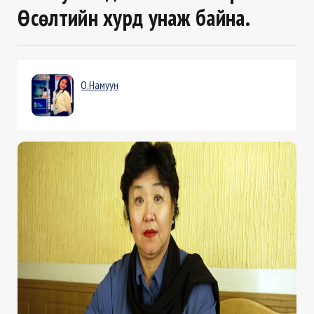
Өсөлтийн хурд унаж байна.
О.Намуун