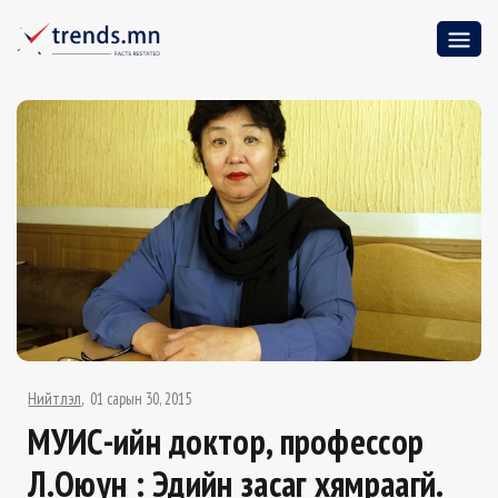
Нийтлэл
01 сарын 30, 2015
МУИС-ийн доктор, профессор
Л.Оюун : Эдийн засаг хямраагүй.