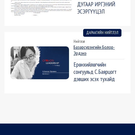
ДУГААР ИРГЭНИЙ
ЭСЭРГҮҮЦЭЛ
ДАРААГИЙН НИЙТЛЭЛ
Нийтлэл
Базарсүрэнгийн Болор-
Эрдэнэ
Ерөнхийлөгчийн
сонгуульд С.Баярцогт
дэвших эсэх тухайд