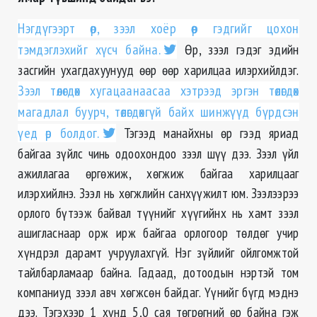
Нэгдүгээрт өр, зээл хоёр өөр гэдгийг цохон
тэмдэглэхийг хүсч байна.
Өр, зээл гэдэг эдийн
засгийн ухагдахуунууд өөр өөр харилцаа илэрхийлдэг.
Зээл төлөгдөх хугацаанаасаа хэтрээд эргэн төлөгдөх
магадлал буурч, төлөгдөхгүй байх шинжүүд бүрдсэн
үед өр болдог.
Тэгээд манайхны өр гээд яриад
байгаа зүйлс чинь одоохондоо зээл шүү дээ. Зээл үйл
ажиллагаа өргөжиж, хөгжиж байгаа харилцааг
илэрхийлнэ. Зээл нь хөгжлийн санхүүжилт юм. Зээлээрээ
орлого бүтээж байвал түүнийг хүүгийнх нь хамт зээл
ашигласнаар орж ирж байгаа орлогоор төлдөг учир
хүндрэл дарамт учруулахгүй. Нэг зүйлийг ойлгомжтой
тайлбарламаар байна. Гадаад, дотоодын нэртэй том
компаниуд зээл авч хөгжсөн байдаг. Үүнийг бүгд мэднэ
дээ. Тэгэхээр 1 хүнд 5,0 сая төгрөгний өр байна гэж