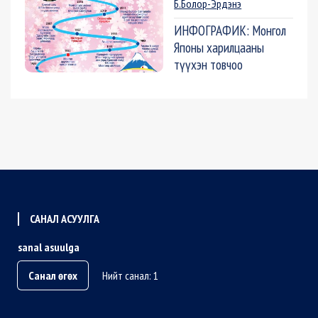
Б.Болор-Эрдэнэ
ИНФОГРАФИК: Монгол
Японы харилцааны
түүхэн товчоо
САНАЛ АСУУЛГА
sanal asuulga
Санал өгөх
Нийт санал: 1