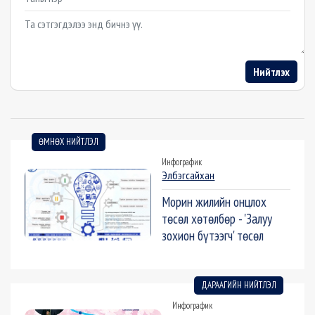
Example textarea
Нийтлэх
ӨМНӨХ НИЙТЛЭЛ
Инфографик
Элбэгсайхан
Морин жилийн онцлох
төсөл хөтөлбөр - 'Залуу
зохион бүтээгч' төсөл
ДАРААГИЙН НИЙТЛЭЛ
Инфографик