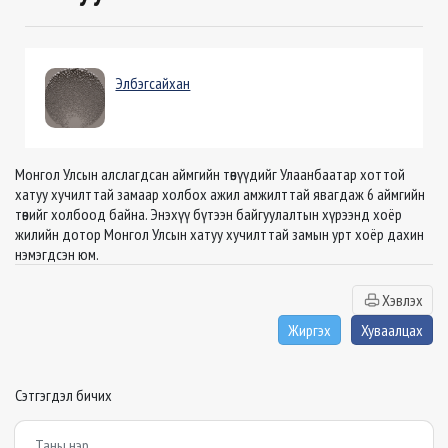
Элбэгсайхан
Монгол Улсын алслагдсан аймгийн төвүүдийг Улаанбаатар хоттой
хатуу хучилттай замаар холбох ажил амжилттай явагдаж 6 аймгийн
төвийг холбоод байна. Энэхүү бүтээн байгуулалтын хүрээнд хоёр
жилийн дотор Монгол Улсын хатуу хучилттай замын урт хоёр дахин
нэмэгдсэн юм.
Хэвлэх
Жиргэх
Хуваалцах
Сэтгэгдэл бичих