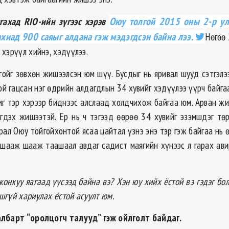
ахад RIO-ийн зүгээс хэрэв
Оюу толгой 2015 оны 2-р у
ахиад 900 саяыг алдана гэж мэдэгдсэн байна лээ.
Нөгөө 
хэрүүл хийнэ, хэдүүлээ.
гойг зөвхөн жишээлсэн юм шүү. Бусдыг нь яривал шууд сэтгэлэ
ой гацсан нэг өдрийн алдагдлын 34 хувийг хэдүүлээ үүрч байга
иг тэр хэрээр биднээс алслаад холдчихож байгаа юм. Арван жи
гдэх жишээтэй. Ер нь ч тэгээд өөрөө 34 хувийг эзэмшдэг тө
рал Оюу тойгойхонтой ясаа цайтал үзнэ энэ тэр гэж байгаа нь 
р шааж шааж таашаал авдаг садист маягийн хүнээс л гарах ав
жонхуу яагаад үүсээд байна вэ? Хэн юу хийх ёстой вэ гэдэг б
шгүй хариулах ёстой асуулт юм.
албарт “оролцогч талууд” гэж ойлголт байдаг.