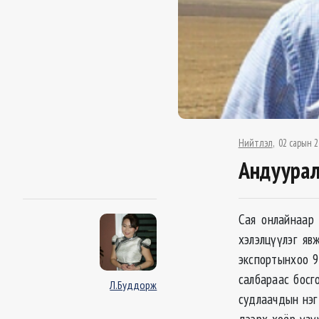
Нийтлэл
02 сарын 2
Андуурал
Сая онлайнаар 
хэлэлцүүлэг яв
экспортынхоо 9
салбараас босг
Л.Буддорж
судлаачдын нэг
дээрх хоёр үзү