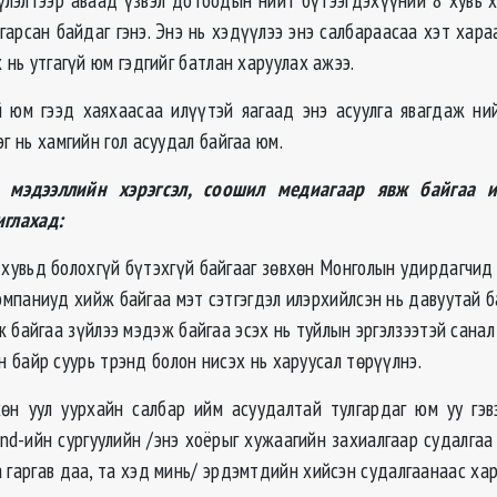
гарсан байдаг гэнэ. Энэ нь хэдүүлээ энэ салбараасаа хэт хар
х нь утгагүй юм гэдгийг батлан харуулах ажээ.
үй юм гээд хаяхаасаа илүүтэй яагаад энэ асуулга явагдаж ни
эг нь хамгийн гол асуудал байгаа юм.
 мэдээллийн хэрэгсэл, соошил медиагаар явж байгаа и
жиглахад:
хувьд болохгүй бүтэхгүй байгааг зөвхөн Монголын удирдагчид
омпаниуд хийж байгаа мэт сэтгэгдэл илэрхийлсэн нь давуутай б
ж байгаа зүйлээ мэдэж байгаа эсэх нь туйлын эргэлзээтэй санал
н байр суурь трэнд болон нисэх нь харуусал төрүүлнэ.
өн уул уурхайн салбар ийм асуудалтай тулгардаг юм уу гэвэ
nd-ийн сургуулийн /энэ хоёрыг хужаагийн захиалгаар судалгаа 
а гаргав даа, та хэд минь/ эрдэмтдийн хийсэн судалгаанаас ха