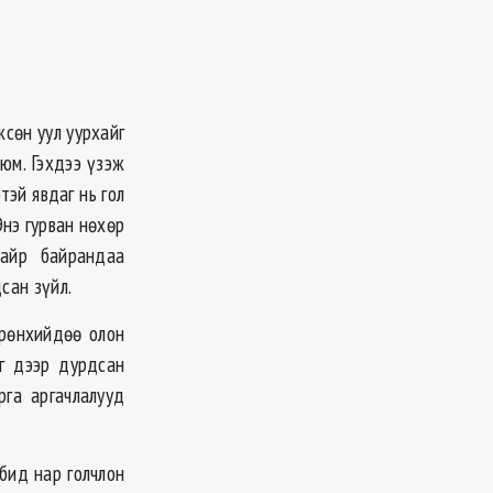
жсөн уул уурхайг
юм. Гэхдээ үзэж
эй явдаг нь гол
Энэ гурван нөхөр
айр байрандаа
сан зүйл.
ерөнхийдөө олон
г дээр дурдсан
рга аргачлалууд
бид нар голчлон