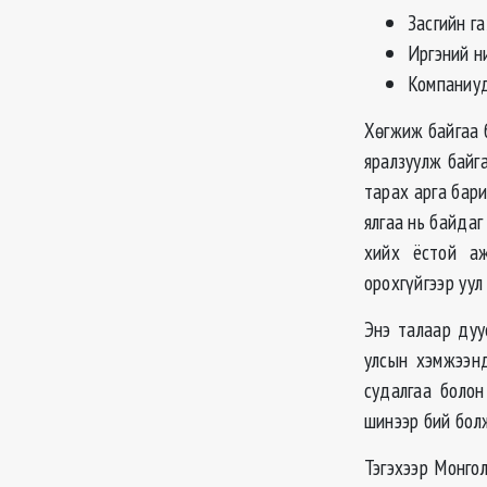
Засгийн га
Иргэний н
Компаниуд
Хөгжиж байгаа б
яралзуулж байг
тарах арга бар
ялгаа нь байдаг
хийх ёстой а
орохгүйгээр уул
Энэ талаар дуу
улсын хэмжээн
судалгаа болон
шинээр бий болж
Тэгэхээр Монго