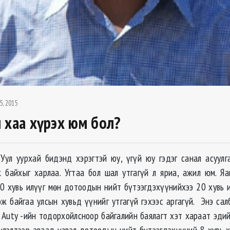
5, 2015
 хаа хүрэх юм бол?
Уул уурхай бидэнд хэрэгтэй юу, үгүй юу гэдэг санал асуулг
ж байхыг харлаа. Угтаа бол шал утгагүй л яриа, ажил юм. Яа
0 хувь илүүг мөн дотоодын нийт бүтээгдэхүүнийхээ 20 хувь и
ож байгаа улсын хувьд үүнийг утгагүй гэхээс аргагүй. Энэ са
 Auty -ийн тодорхойлсноор байгалийн баялагт хэт хараат эдийн
үлэлтээр аваад үзвэл дотоодын нийт бүтээгдэхүүний 8 хувь 