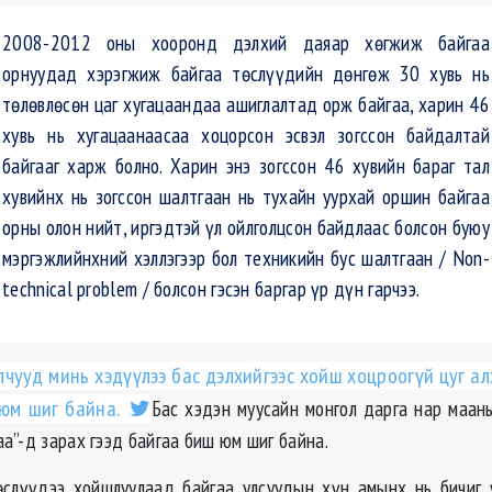
2008-2012 оны хооронд дэлхий даяар хөгжиж байгаа
орнуудад хэрэгжиж байгаа төслүүдийн дөнгөж 30 хувь нь
төлөвлөсөн цаг хугацаандаа ашиглалтад орж байгаа, харин 46
хувь нь хугацаанаасаа хоцорсон эсвэл зогссон байдалтай
байгааг харж болно. Харин энэ зогссон 46 хувийн бараг тал
хувийнх нь зогссон шалтгаан нь тухайн уурхай оршин байгаа
орны олон нийт, иргэдтэй үл ойлголцсон байдлаас болсон буюу
мэргэжлийнхний хэллэгээр бол техникийн бус шалтгаан / Non-
technical problem / болсон гэсэн баргар үр дүн гарчээ.
лчууд минь хэдүүлээ бас дэлхийгээс хойш хоцроогүй цуг а
 юм шиг байна.
Бас хэдэн муусайн монгол дарга нар маань
а”-д зарах гээд байгаа биш юм шиг байна.
слүүдээ хойшлуулаад байгаа улсуудын хүн амынх нь бичиг 