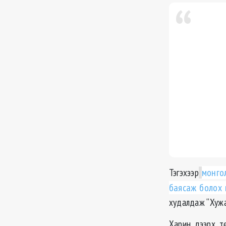
Тэгэхээр
монго
баясаж болох
худалдаж “Хужа
Харин дээрх тө