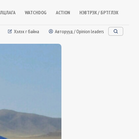
ЛЦЛАГА
WATCHDOG
ACTION
НЭВТРЭХ / БҮРТГҮҮЛЭХ
Хэлэх үг байна
Авторууд / Opinion leaders