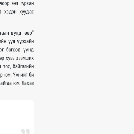
чоор энэ гурван
д хэдэн хуудас
гаан дунд “өөр”
ийн уул уурхайн
эг бөгөөд үүнд
төр хувь эзэмших
 тос, байгалийн
р юм. Үүнийг би
айгаа юм. Яахав