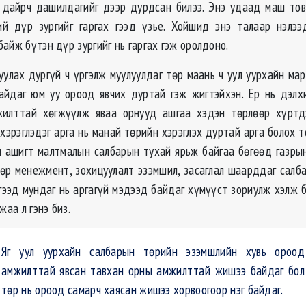
 дайрч дашилдагийг дээр дурдсан билээ. Энэ удаад маш тов
ий дүр зургийг гаргах гээд үзье. Хойшид энэ талаар нэлээ
айж бүтэн дүр зургийг нь гаргах гэж оролдоно.
уулах дургүй ч үргэлж муулуулдаг төр маань ч уул уурхайн мар
айдаг юм уу ороод явчих дуртай гэж жигтэйхэн. Ер нь дэлх
жилттай хөгжүүлж яваа орнууд ашгаа хэдэн төрлөөр хүртд
хэрэглэдэг арга нь манай төрийн хэрэглэх дуртай арга болох 
и ашигт малтмалын салбарын тухай ярьж байгаа бөгөөд газрын
өөр менежмент, зохицуулалт эзэмшил, засаглал шаарддаг салба
гээд мундаг нь аргагүй мэдээд байдаг хүмүүст зориулж хэлж б
жаа л гэнэ биз.
Яг уул уурхайн салбарын төрийн эзэмшлийн хувь ороод
амжилттай явсан тавхан орны амжилттай жишээ байдаг бол
төр нь ороод самарч хаясан жишээ хорвоогоор нэг байдаг.