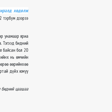
лиралд хөдөлж
2 тэрбум дээрээ
эр унамаар яриа
а. Тэгээд бидний
л байсан бол 20
рийнх нь өмчийн
өөрөө өөрийнхөө
иртай дүйх юмуу
ол бидний цаашаа