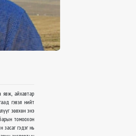
а явж, айхавтар
гаад гэвэл нийт
лүүг зөвхөн энэ
лбарын томоохон
 засаг гэдэг нь
харин экспортын