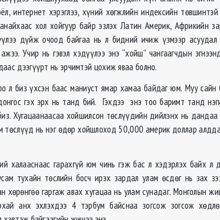
оёл, интернет хэрэглээ, хүний хөгжлийн индексийн төвшинтэй
анайхаас хол хойгуур байр эзлэх Латин Америк, Африкийн з
үлээ дүйж очоод байгаа нь л бидний ичиж үзмээр асуудал 
 ажээ. Учир нь гэвэл хэдүүлээ энэ “хойш” чангаагчдын эгнээн
даас дээгүүрт нь эрчимтэй цохиж яваа болно.
о л биз үхсэн баас маниуст ямар хамаа байдаг юм. Муу сайн 
донгос гэх эрх нь танд бий. Гэхдээ энэ тоо баримт танд нэг
биз. Хугацаанаасаа хойшилсон төслүүдийн дийлэнх нь дандаа 
им төслүүд нь нэг өдөр хойшлоход 50,000 америк доллар алддаг
.
ий халааснаас гарахгүй юм чинь гэж бас л хэдэрлэх байх л да
усам тухайн төслийн босч ирэх зардал улам өсдөг нь зах зэ
ан хөрөнгөө гаргаж авах хугацаа нь улам сунадаг. Монголын ж
рхай анх эхлэхдээ 4 тэрбум байснаа зогсож зогсож хөдл
д хэвтэж байгаагийн жишээ энэ.