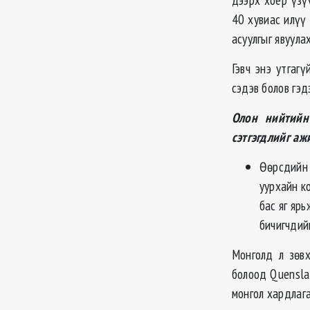
40 хувиас илүү 
асуулгыг явуула
Гэвч энэ утгаг
сэдэв болов гэд
Олон нийтийн
сэтгэгдлийг а
Өөрсдийн 
уурхайн к
бас яг ярь
бичигчдий
Монголд л зөвх
болоод Quensla
монгол хардлаг