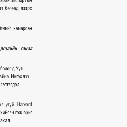
аат бөгөөд дээрх
йгмийг хамарсан
ргэдийн санал
 болоод Уул
айна. Ингэхдээ
 сэтгэгдэл
л үгүй. Harvard
хийсэн гэж ориг
рахад