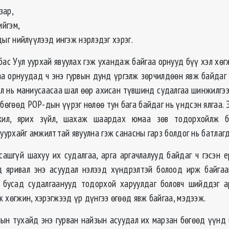
зар,
ийгэм,
ыг нийлүүлээд ингэж нэрлэдэг хэрэг.
ас Уул уурхай явуулах гэж ухандаж байгаа орнууд бүү хэл хөг
аа орнуудад ч энэ гурвын дунд үргэлж зөрчилдөөн явж байдаг 
ил нь маниусаасаа шал өөр ахисан түвшинд судалгаа шинжилгээт
 бөгөөд POP-дын үүрэг нөлөө тун бага байдаг нь үндсэн ялгаа. 
жил, ярих зүйл, шахаж шаардах юмаа зөв тодорхойлж б
 уурхайг амжилттай явуулна гэж санасны гарз болдог нь батлагд
сашгүй шахуу их судалгаа, арга аргачлалууд байдаг ч гэсэн 
д яривал энэ асуудал нэлээд хүндрэлтэй болоод ирж байгаа
 бусад судалгаанууд тодорхой харуулдаг боловч шийддэг а
 хөгжин, хэрэгжээд үр дүнгээ өгөөд явж байгаа, мэдээж.
лын тухайд энэ гурван найзын асуудал их марзан бөгөөд үүнд 