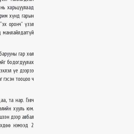
 нь харьцуулаад
арим хүнд гарын
“эх оронч” үзэл
д манлайлдаггүй
барууны гар хөл
ийг бодогдуулах
эхлэл үе дээрээ
 гэсэн тооцоо ч
а, та нар. Гэвч
элийн хууль юм.
ишээн дээр авбал
өхдөө нэмээд 2