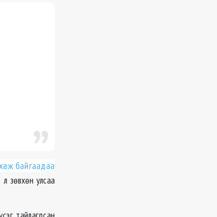
лхаж байгаадаа
 л зөвхөн улсаа
үсэг тайлагдсан