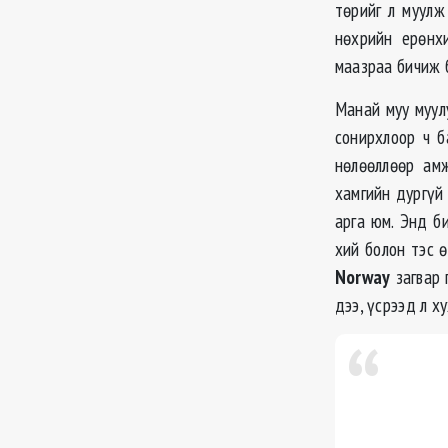
төрийг л муулж
нөхрийн ерөнх
маазраа бичиж б
Манай муу муул
сонирхлоор ч б
нөлөөллөөр ам
хамгийн дургүй 
арга юм. Энд б
хий болон тэс 
Norway
загвар 
дээ, үсрээд л ху