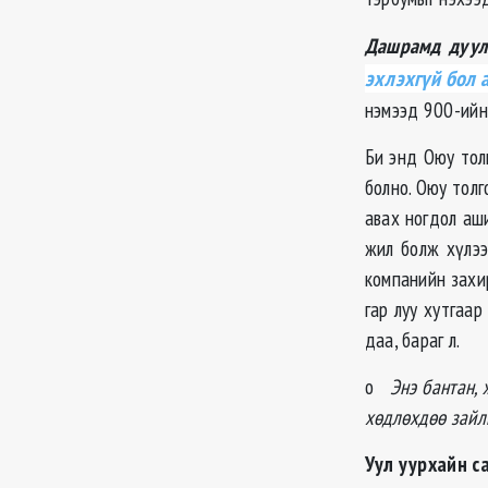
Дашрамд дуулг
эхлэхгүй бол 
нэмээд 900-ийн 
Би энд Оюу тол
болно. Оюу толг
авах ногдол аш
жил болж хүлээ
компанийн захи
гар луу хутгаа
даа, бараг л.
o
Энэ бантан, 
хөдлөхдөө зайл
Уул уурхайн с