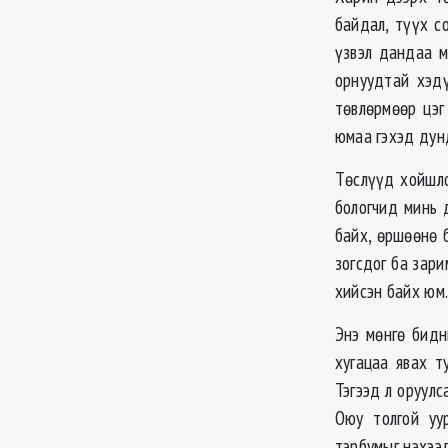
байдал, түүх с
үзвэл дандаа м
орнуудтай хэдү
төвлөрмөөр цэг
юмаа гэхэд дун
Төслүүд хойшло
бологчид минь 
байх, өршөөнө 
зогсдог ба зар
хийсэн байх юм
Энэ мөнгө бидн
хугацаа явах т
Тэгээд л оруулс
Оюу толгой уу
тэрбумыг нэхээ