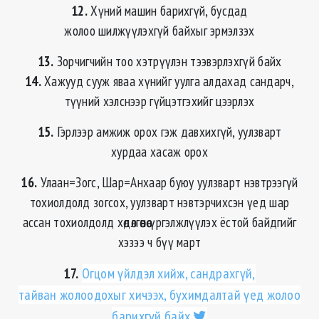
12.
Хүний машин барихгүй, бусдад
жолоо шилжүүлэхгүй байхыг эрмэлзэх
13.
Зорчигчийн тоо хэтрүүлэн тээвэрлэхгүй байх
14.
Хажууд сууж яваа хүнийг уулга алдахад сандарч,
түүний хэлснээр гүйцэтгэхийг цээрлэх
15.
Гэрлээр амжиж орох гэж давхихгүй, уулзварт
хурдаа хасаж орох
16.
Улаан=Зогс, Шар=Анхаар буюу уулзварт нэвтрээгүй
тохиолдолд зогсох, уулзварт нэвтэрчихсэн үед шар
ассан тохиолдолд хөдөлгөөнөө үргэлжлүүлэх ёстой байдгийг
хэзээ ч бүү март
17.
Огцом үйлдэл хийж, сандрахгүй,
тайван жолоодохыг хичээх, бухимдалтай үед жолоо
барихгүй байх