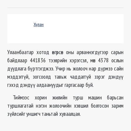
Хулан
Улаанбаатар хотод өнгөрсөн оны арваннэгдүгээр сарын
байдлаар 441836 тээврийн хэрэгсэл, мөн 4378 ослын
дуудлага бүртгэгджээ. Учир нь жолооч нар дүрмээ сайн
мэддэггүй, зогсоолд тавьж чаддаггүй зэрэг дэндүү
гэхэд дэндүү алдаануудыг гаргасаар буй.
Тиймээс хорин жилийн турш машин барьсан
туршлагатай нэгэн жолоочийн хэвшил болгосон зарим
зүйлсийг уншигч таньтай хуваалцая.