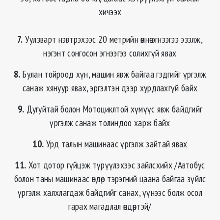
хичээх
7.
Уулзварт нэвтрэхээс 20 метрийн өмнө эгнээгээ эзэлж,
нэгэнт сонгосон эгнээгээ солихгүй явах
8.
Булан тойроод хүн, машин явж байгаа гэдгийг үргэлж
санаж хянуур явах, эргэлтэн дээр хурдлахгүй байх
9.
Дугуйтай болон Мотоциклтой хүмүүс явж байдгийг
үргэлж санаж толиндоо харж байх
10.
Урд талын машинаас үргэлж зайтай явах
11.
Хот дотор гүйцэж түрүүлэхээс зайлсхийх /Автобус
болон таны машинаас өндөр тэрэгний цаана байгаа зүйлс
үргэлж халхлагдаж байдгийг санах, үүнээс болж осол
гарах магадлал өндөртэй/