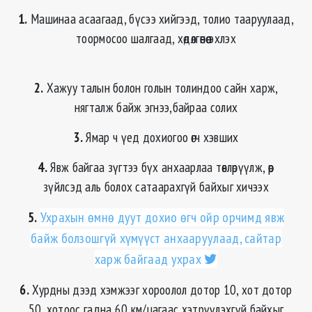
1.
Машинаа асаагаад, бүсээ хийгээд, толио тааруулаад,
тоормосоо шалгаад, хөдөлгөөнөө эхлэх
2.
Хажуу талын болон голын толиндоо сайн харж,
нягталж байж эгнээ,байраа солих
3.
Ямар ч үед дохиогоо өгч хэвших
4.
Явж байгаа зүгтээ бүх анхаарлаа төвлөрүүлж, өөр
зүйлсэд аль болох сатаарахгүй байхыг хичээх
5.
Ухрахын өмнө дуут дохио өгч ойр орчимд явж
байж болзошгүй хүмүүст анхааруулаад, сайтар
харж байгаад ухрах
6.
Хурдны дээд хэмжээг хороолол дотор 10, хот дотор
50, хотоос гадна 60 км/цагаас хэтрүүлэхгүй байхыг