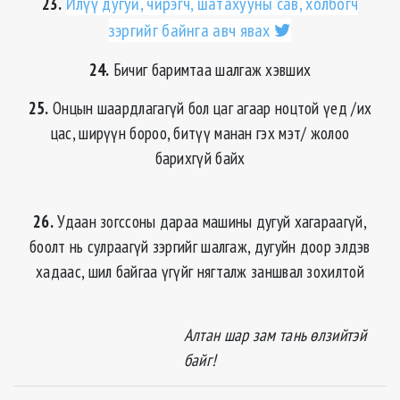
23.
Илүү дугуй, чирэгч, шатахууны сав, холбогч
зэргийг байнга авч явах
24.
Бичиг баримтаа шалгаж хэвших
25.
Онцын шаардлагагүй бол цаг агаар ноцтой үед /их
цас, ширүүн бороо, битүү манан гэх мэт/ жолоо
барихгүй байх
26.
Удаан зогссоны дараа машины дугуй хагараагүй,
боолт нь сулраагүй зэргийг шалгаж, дугуйн доор элдэв
хадаас, шил байгаа үгүйг нягталж заншвал зохилтой
Алтан шар зам тань өлзийтэй
байг!