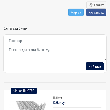
Хэвлэх
Жиргэх
Хуваалцах
Сэтгэгдэл бичих
Example textarea
Нийтлэх
ӨМНӨХ НИЙТЛЭЛ
Нийтлэл
О.Намуун