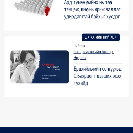
Ард түмэн өөрийнх нь төлөө
тэмцэж, өмнөөс нь ярьж чаддаг
удирдагчтай байхыг хүсдэг
ДАРААГИЙН НИЙТЛЭЛ
Нийтлэл
Базарсүрэнгийн Болор-
Эрдэнэ
Ерөнхийлөгчийн сонгуульд
С.Баярцогт дэвших эсэх
тухайд