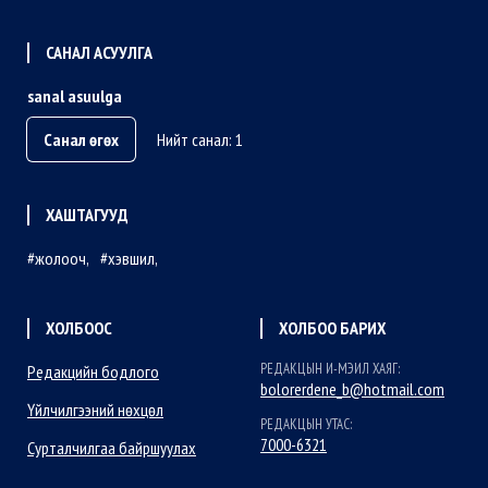
САНАЛ АСУУЛГА
sanal asuulga
Санал өгөх
Нийт санал: 1
ХАШТАГУУД
жолооч
хэвшил
ХОЛБООС
ХОЛБОО БАРИХ
РЕДАКЦЫН И-МЭИЛ ХАЯГ:
Редакцийн бодлого
bolorerdene_b@hotmail.com
Үйлчилгээний нөхцөл
РЕДАКЦЫН УТАС:
7000-6321
Сурталчилгаа байршуулах