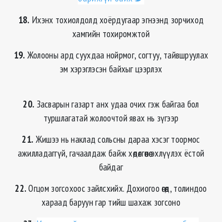
18.
Ихэнх тохиолдолд хоёрдугаар эгнээнд зорчиход
хамгийн тохиромжтой
19.
Жолооны ард суухдаа нойрмог, согтуу, тайвшруулах
эм хэрэглэсэн байхыг цээрлэх
20.
Засварын газарт анх удаа очих гэж байгаа бол
туршлагатай жолоочтой явах нь зүгээр
21.
Жишээ нь наклад сольсны дараа хэсэг тоормос
ажилладаггүй, гачаалдаж байж хөдөлгөөнөө эхлүүлэх ёстой
байдаг
22.
Огцом зогсохоос зайлсхийх. Дохиогоо өгөөд, толиндоо
хараад баруун гар тийш шахаж зогсоно