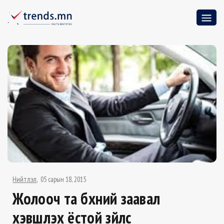
Нийтлэл
05 сарын 18, 2015
Жолооч та бүхний заавал
хэвшүүлэх ёстой зүйлс