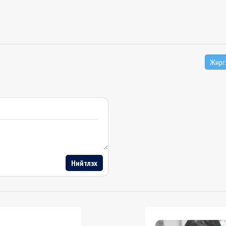
Жирг
Нийтлэх