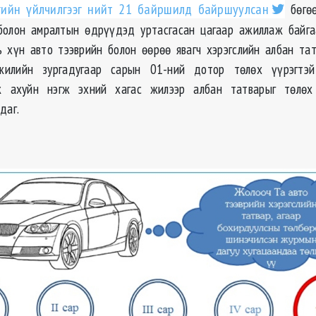
гийн үйлчилгээг нийт 21 байршилд байршуулсан
бөгөө
болон амралтын өдрүүдэд уртасгасан цагаар ажиллаж байг
 хүн авто тээврийн болон өөрөө явагч хэрэгслийн албан та
жилийн зургадугаар сарын 01-ний дотор төлөх үүрэгтэй
аж ахуйн нэгж эхний хагас жилээр албан татварыг төлөх
даг.