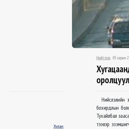
Нийтлэл
05 сарын 2
Хугацаан
оролцуул
Нийслэлийн за
бохирдлын боло
Тухайлбал заас
тээвэр эзэмшиг
Хулан