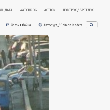
ЛЦЛАГА
WATCHDOG
ACTION
НЭВТРЭХ / БҮРТГҮҮЛЭХ
Хэлэх үг байна
Авторууд / Opinion leaders