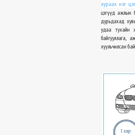
хураах нэг цэ
цэгүүд ажлын 
дурьдахад хувь
удаа тухайн 
байгууллага, 
хуульчилсан бай