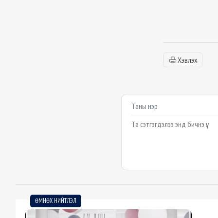
Хэвлэх
Сэтгэгдэл бичих
Example textarea
ӨМНӨХ НИЙТЛЭЛ