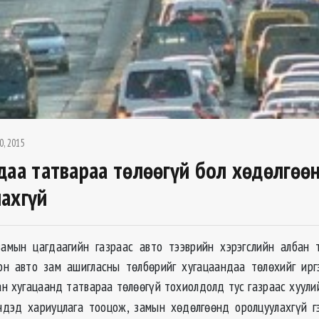
0, 2015
даа татвараа төлөөгүй бол хөдөлгөө
ахгүй
мын цагдаагийн газраас авто тээврийн хэрэгслийн албан т
н авто зам ашигласны төлбөрийг хугацаандаа төлөхийг ирг
ан хугацаанд татвараа төлөөгүй тохиолдолд тус газраас хуули
чдэд хариуцлага тооцож, замын хөдөлгөөнд оролцуулахгүй г