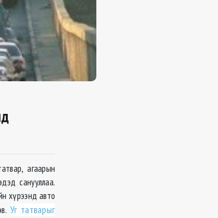
нд
атвар, агаарын
эдэд санууллаа.
йн хүрээнд авто
эв.
Уг татварыг