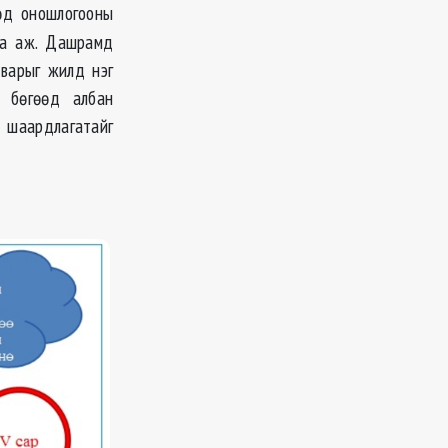
д оношлогооны
аа аж. Дашрамд
тварыг жилд нэг
 бөгөөд албан
 шаардлагатайг