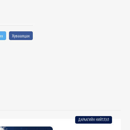
эх
Хуваалцах
ДАРААГИЙН НИЙТЛЭЛ