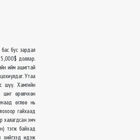
 бас бус зардал
95,000$ доллар.
ийн ийм ашигтай
 цохиулдаг. Утаа
с шүү. Хамгийн
и шиг өрөвчхөн
унаад өглөө нь
олохоор гайхаад
ор халагдсан эмч
ан) тэгж байхад
л хийгээд идэж