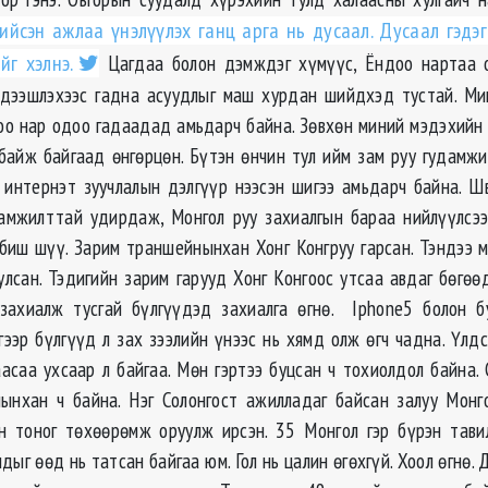
ийсэн ажлаа үнэлүүлэх ганц арга нь дусаал. Дусаал гэдэг
йг хэлнэ.
Цагдаа болон дэмждэг хүмүүс, Ёндоо нартаа о
 дээшлэхээс гадна асуудлыг маш хурдан шийдхэд тустай. Ми
оо нар одоо гадаадад амьдарч байна. Зөвхөн миний мэдэхийн 
айж байгаад өнгөрцөн. Бүтэн өнчин тул ийм зам руу гудамжи
интернэт зуучлалын дэлгүүр нээсэн шигээ амьдарч байна. Ш
 амжилттай удирдаж, Монгол руу захиалгын бараа нийлүүлсээ
биш шүү. Зарим траншейнынхан Хонг Конгруу гарсан. Тэндээ м
уулсан. Тэдигийн зарим гарууд Хонг Конгоос утсаа авдаг бөгөө
 захиалж тусгай бүлгүүдэд захиалга өгнө. Iphone5 болон б
гээр бүлгүүд л зах зээлийн үнээс нь хямд олж өгч чадна. Үлдс
асаа ухсаар л байгаа. Мөн гэртээ буцсан ч тохиолдол байна.
ынхан ч байна. Нэг Солонгост ажилладаг байсан залуу Мон
н тоног төхөөрөмж оруулж ирсэн. 35 Монгол гэр бүрэн тави
ыг өөд нь татсан байгаа юм. Гол нь цалин өгөхгүй. Хоол өгнө. 