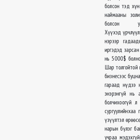
болсон тэд хүн
наймааны золи
болсон у
Хүүхэд үрчлүүл
нэрээр гадаад
иргэдэд зарсан
нь 5000$ болно
Шар толгойтой 
бизнесээс буцна
гараад нүдээ 
энэрэнгүй нь 
болчихоогүй л
сургуулийнхаа 
үзүүлтэл өрөөсө
нарын бүлэг ба
учраа мэдэхгү