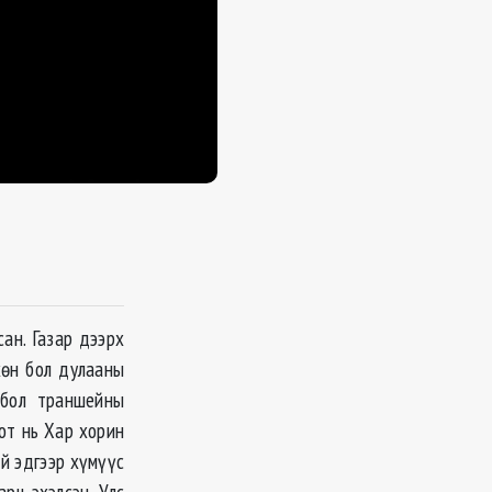
ан. Газар дээрх
хөн бол дулааны
 бол траншейны
от нь Хар хорин
й эдгээр хүмүүс
рч эхэлсэн. Улс