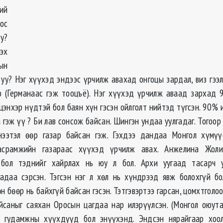
ий
ос
у?
эх
ын
 уу? Нэг хүүхэд эндээс үрчилж авахад онгоцы зардал, виз гээл
 (Германаас гэж тооцъё). Нэг хүүхэд үрчилж аваад зархад 
цэнхэр нүдтэй бол баян хүн гэсэн ойлголт нийтэд түгсэн. 90% 
 гэж үү ? Би лав сонсож байсан. Шингэн ундаа уулгадаг. Тогоор
нээтэл өөр газар байсан гэж. Гэхдээ дандаа Монгол хүмүү
асрамжийн газараас хүүхэд үрчилж авах. Анжелина Жол
 бол тэднийг хайрлах нь юу л бол. Архи уугаад тасарч 
гадаа сэрсэн. Тэгсэн нэг л хөл нь хүндрээд явж болохгүй б
н бөөр нь байхгүй байсан гэсэн. Тэтгэвэртээ гарсан, цомхтголо
йсаныг саяхан Оросын цагдаа нар илэрүүлсэн. (Монгол оюут
й гудамжны хүүхдүүд бол энүүхэнд. Эндсэн нярайгаар хоо