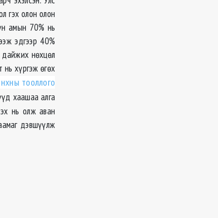
л гэх олон олон
хүн амын 70% нь
дээж эдгээр 40%
о дайжих нөхцөл
т нь хүргэж өгөх
нхны тооллого
үүд хаашаа алга
эх нь олж аван
таамаг дэвшүүлж