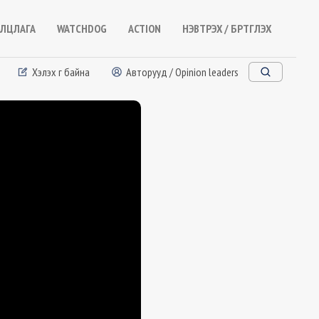
ЛЦЛАГА
WATCHDOG
ACTION
НЭВТРЭХ / БҮРТГҮҮЛЭХ
Хэлэх үг байна
Авторууд / Opinion leaders