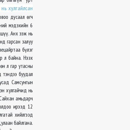
 нь хулгайлсан
воо дусаал өгч
ний мэдэхийн 6
шүү. Анх ээж нь
нд гарсан залуу
вецайртаа бүлэг
р л байна. Нээх
өн л гар утасны
д тэндээ буудал
усад Самсунгын
эн хулгайчид нь
 Сайхан амьдарч
голдоо ирээд 12
лгатай хийлгээд
Дулаан байлгана.