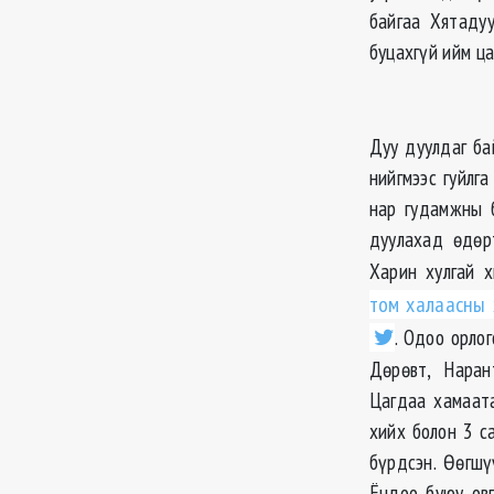
байгаа Хятаду
буцахгүй ийм ца
Дуу дуулдаг ба
нийгмээс гуйлг
нар гудамжны б
дуулахад өдөр
Харин хулгай 
том халаасны 
. Одоо орлог
Дөрөвт, Нарант
Цагдаа хамаата
хийх болон 3 с
бүрдсэн. Өөгшү
Ёндоо буюу овг