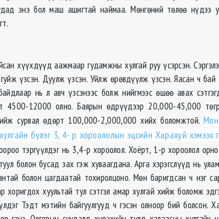
удад энэ бол маш ашигтай наймаа. Мөнгөний төлөө нүдээ у
гт.
йсан хүүхдүүд аажмаар гудамжны хулгай руу үсэрсэн. Сэргэл
а гуйж үзсэн. Дуулж үзсэн. Уйлж өрөвдүүлж үзсэн. Яасан ч бай
айдлаар нь л авч үзсэнээс болж нийгмээс өшөө авах сэтгэг
т 4500-12000 олно. Баярын өдрүүдээр 20,000-45,000 төгрө
хийж сурвал өдөрт 100,000-2,000,000 хийх боломжтой.
Мон
хулгайн бүлэг 3, 4- р хороололын эцсийн Харахуй хэмээх г
оороо тэргүүлдэг нь 3,4-р хороолол. Хоёрт, 1-р хороолол орно.
уул болон бусад зах гэж хуваагдана. Арга хэрэгслүүд нь улам
нтай болон цагдаатай тохиролцоно. Мөн баригдсан ч нэг с
ар хоригдох хуультай тул сэтгэл амар хулгай хийж боломж эд
үлдэг Тэдт мэтийн байгуулгууд ч гэсэн олноор бий болсон. Х
ор гэнэ. Овгорын суудалд хүрэхийн тулд халаасны хулгайч 