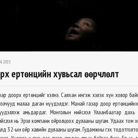
4, 2015
орх ертөнцийн хувьсал өөрчлөлт
зар доорх ертөнцийг хэлнэ. Саяхан ингэж хэлэх хүн ховор байс
олчууд малаа даган нүүдэлдэг. Манай газар доор ертөнцийн
үүдэллэж амьдардаг. Монголын нийслэл Улаанбаатар дахь
йслэл нь Эрэл компани ойролцоох дулааны шугам. Удаах том х
алд 32-ын ойр хавийн дулааны шугам. Гудамжны гэх тодотголто
жээ. Үүсжээ ч гэж дээ ямар амьтан ярьж байгаа биш. Ер нь га