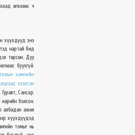
хаад өгөхөөс ч
эн хүүхдүүд энэ
 тэд нартай бид
дэл төрсөн. Дуу
гнөөс буухгүй.
голын хамгийн
азраас эхэлсэн
 Гуравт, Сансар.
 нарийн болсон.
ар албадан ажил
гээр хүүхдүүдэд
амгийн томыг нь
нар багагүй урт