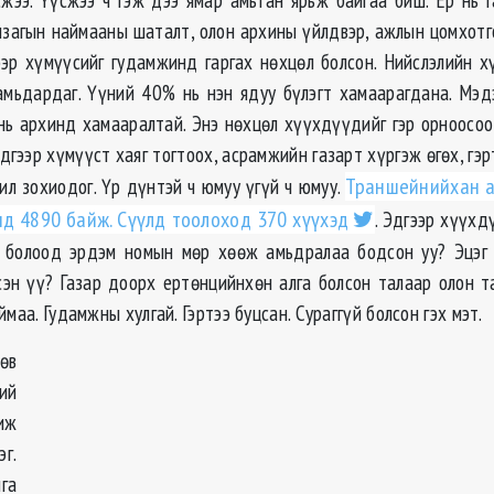
нзагын наймааны шаталт, олон архины үйлдвэр, ажлын цомхотго
ээр хүмүүсийг гудамжинд гаргах нөхцөл болсон. Нийслэлийн 
амьдардаг. Үүний 40% нь нэн ядуу бүлэгт хамаарагдана. Мэ
нь архинд хамааралтай. Энэ нөхцөл хүүхдүүдийг гэр орноосо
эдгээр хүмүүст хаяг тогтоох, асрамжийн газарт хүргэж өгөх, гэр
ил зохиодог. Үр дүнтэй ч юмуу үгүй ч юмуу.
Траншейнийхан а
нд 4890 байж. Сүүлд тоолоход 370 хүүхэд
. Эдгээр хүүхд
м болоод эрдэм номын мөр хөөж амьдралаа бодсон уу? Эцэг 
эн үү? Газар доорх ертөнцийнхөн алга болсон талаар олон 
ймаа. Гудамжны хулгай. Гэртээ буцсан. Сураггүй болсон гэх мэт.
өв
ий
иж
г.
га