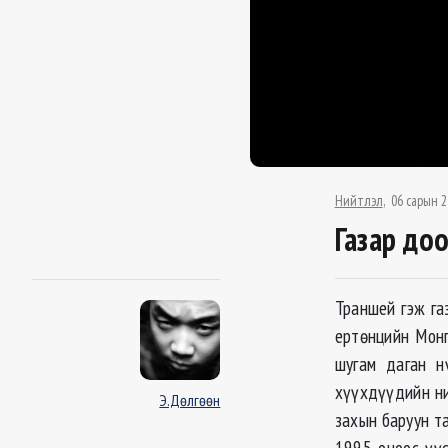
Нийтлэл
06 сарын 2
Газар до
Траншей гэж га
ертөнцийн Монг
шугам даган н
хүүхдүүдийн ни
Э.Дөлгөөн
захын баруун т
1995 оноос үүс