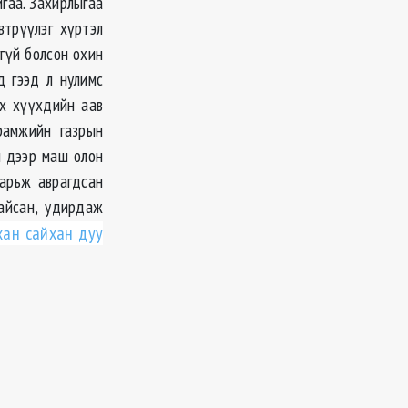
йгаа. Захирлыгаа
втрүүлэг хүртэл
ггүй болсон охин
д гээд л нулимс
үх хүүхдийн аав
рамжийн газрын
й дээр маш олон
барьж аврагдсан
айсан, удирдаж
хан сайхан дуу