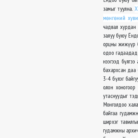
замыг туулна.
Х
мөнгөний хуви
чадвал хурдан
залуу буюу Ёнд
орцны жижүүр б
одоо гадаадад 
нээгээд бүлгээ
бахархсан даа 
3-4 бүлэг байг
олон хоногоор
утаснуудыг тэд
Монголдоо хала
байгаа гудамжн
ширхэг тавилгы
гудамжны архичд