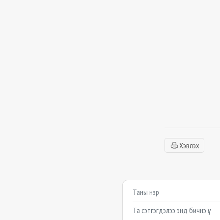
Хэвлэх
Сэтгэгдэл бичих
Example textarea