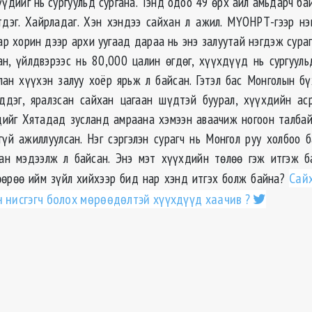
үүдийг нь сургуульд сургана. Тэнд одоо 49 өрх айл амьдарч ба
дэг. Хайрладаг. Хэн хэндээ сайхан л ажил. МҮОНРТ-гээр нэ
ар хорин дээр архи уугаад дараа нь энэ залуутай нэгдэж сура
ан, үйлдвэрээс нь 80,000 цалин өгдөг, хүүхдүүд нь сургууль
лан хүүхэн залуу хоёр ярьж л байсан. Гэтэл бас Монголын б
гддэг, яралзсан сайхан цагаан шүдтэй буурал, хүүхдийн ас
ийг Хятадад зусланд амраана хэмээн аваачиж ногоон талба
гүй ажиллуулсан. Нэг сэргэлэн сурагч нь Монгол руу холбоо 
хан мэдээлж л байсан. Энэ мэт хүүхдийн төлөө гэж итгэж б
өөрөө ийм зүйл хийхээр бид нар хэнд итгэх болж байна?
Сай
н нисгэгч болох мөрөөдөлтэй хүүхдүүд хаачив ?