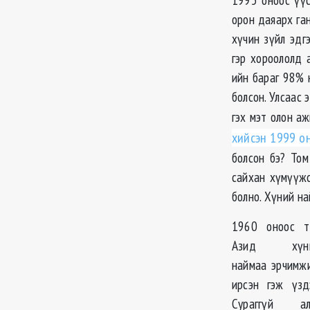
орон даяарх га
хүчин зүйл эдг
гэр хороололд 
ийн бараг 98% 
болсон. Улсаас 
гэх мэт олон аж
хийсэн 1999 о
болсон бэ? То
сайхан хүмүүжс
болно. Хүний на
1960 оноос т
Азид хүн
наймаа эрчимж
ирсэн гэж үздэ
Сураггүй ал