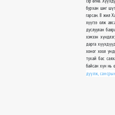
Гэр өгнө. Хүүхд
бурхан шиг шүт
гарсан. 8 жил Х
хүүгээ олж авс
дуслуулан баяр
хэмээн хүндлэ
дарга хүүхдүүд
хоног хоол унд
тухай бас сая
байсан хүн нь 
дуулж, сансры