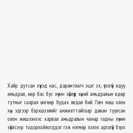
Хайр дутсан хүүхэд нас, дарамтлагч эцэг эх, үгээгүй ядуу
амьдрал, өөр бас бус хүчин зүйлүүд хүний амьдралын өдөр
тутмыг саарал өнгөөр будах явдал бий. Гэвч маш олон
хүн эдгээр бэрхшээлийг амжилттайгаар даван туулсан
олон жишээнээс харвал амьдралын чанар гадны хүчин
зүйлсээр тодорхойлогддог гэж нэгмөр хэлэх аргагүй бэрх