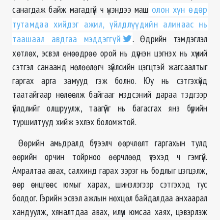
санагдаж байж магадгүй ч үнэндээ маш
олон хүн өдөр
тутамдаа хийдэг ажил, үйлдлүүдийн алинаас нь
таашаал авдгаа мэддэггүй
. Өдрийн тэмдэглэл
хөтлөх, эсвэл өнөөдрөө орой нь дүгнэн цэгнэх нь хүний
сэтгэл санаанд нөлөөлөгч зүйлсийн цэгцтэй жагсаалтыг
гаргах арга замууд гэж болно. Юу нь сэтгэхүйд
таатайгаар нөлөөлж байгааг мэдсэний дараа тэдгээр
үйлдлийг олшруулж, таагүйг нь багасгах янз бүрийн
туршилтууд хийж эхлэх боломжтой.
Өөрийн амьдралд бүтээлч өөрчлөлт гаргахын тулд
өөрийн орчин тойрноо өөрчлөөд үзэхэд ч гэмгүй.
Амралтаа авах, салхинд гарах зэрэг нь бодлыг цэгцэлж,
өөр өнцгөөс юмыг харах, шинэлэгээр сэтгэхэд тус
болдог. Гэрийн эсвэл ажлын нөхцөл байдалдаа анхаарал
хандуулж, хяналтдаа авах, илүүц юмсаа хаях, цэвэрлэж