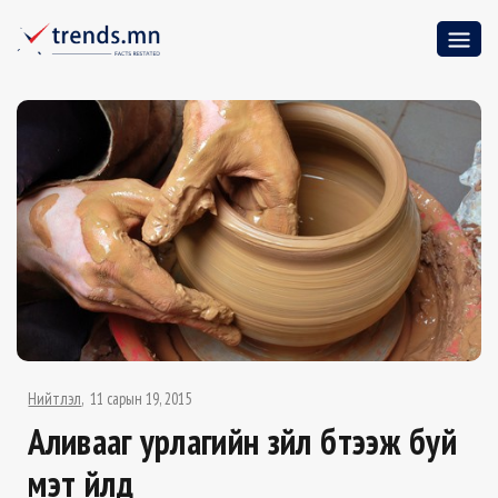
Нийтлэл
11 сарын 19, 2015
Аливааг урлагийн зүйл бүтээж буй
мэт үйлд