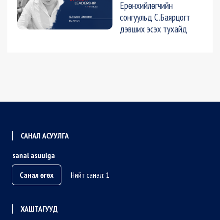
Ерөнхийлөгчийн
сонгуульд С.Баярцогт
дэвших эсэх тухайд
САНАЛ АСУУЛГА
sanal asuulga
Санал өгөх
Нийт санал: 1
ХАШТАГУУД