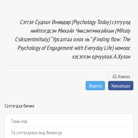
Сэтгэл Судлал Өнөөдөр
(Psychology Today)
сэтгүүлд
нийтлэгдсэн Михайл Чиксэнтмихайлын
(
Mihaly
Csikszentmihaly) “Урсалтаа олох нь”
(Finding flow: The
Psychology of Engagement with Everyday Life)
номоос
хэсэглэн орчуулав. А.Хулан
Хэвлэх
Жиргэх
Хуваалцах
Сэтгэгдэл бичих
Example textarea