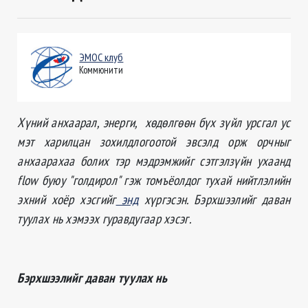
ЭМОС клуб
Коммюнити
Хүний анхаарал, энерги, хөдөлгөөн бүх зүйл урсгал ус
мэт харилцан зохилдлогоотой эвсэлд орж орчныг
анхаарахаа болих тэр мэдрэмжийг сэтгэлзүйн ухаанд
flow буюу "голдирол" гэж томъёолдог тухай нийтлэлийн
эхний хоёр хэсгийг
энд
хүргэсэн. Бэрхшээлийг даван
туулах нь хэмээх гуравдугаар хэсэг.
Б
эрхшээлийг даван туулах нь