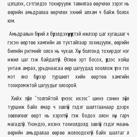
цэгцлэх, сэтгэлдээ тохируулж тавилгаа өөрчлөх зэрэг нь
өөрийн амьдралаа өөрчлөх эхний алхам ч байж болох
юм.
Амьдралын бүхий л бүрэлдэхүүнүүдтэй ижлээр цаг хугацааг ч
гэсэн өөртөө хамгийн ая тухтайгаар зохицуулж, өөрийн
биеийн ритмийг олох нь чухал. Хүн болгонд тохирдог нэг
ижил цаг гэж байдаггүй. Өглөө эрт босох, үдээс хойш
унтаж амрах, урьднаасаа өөр цагуудад хооллож үзэх гэх
мэт янз бүрээр туршилт хийн өөртөө хамгийн
тохиромжтой цагуудыг олоорой.
Хийх зүйл “толгойтой үснээс ихээс” шинэ сонин зүйл
туршиж байх ямар ч завгүй гэдэг шалтгаанаар дээрх
зөвлөгөөг өөрт нь хэрэггүй гэж бодох олон хүн гарч
магадгүй. Үнэндээ, ихэнх тохиолдолд завгүй гэдэг маань
өөрийн амьдралаа өөрөө жолоодохгүй байх шалтаг л