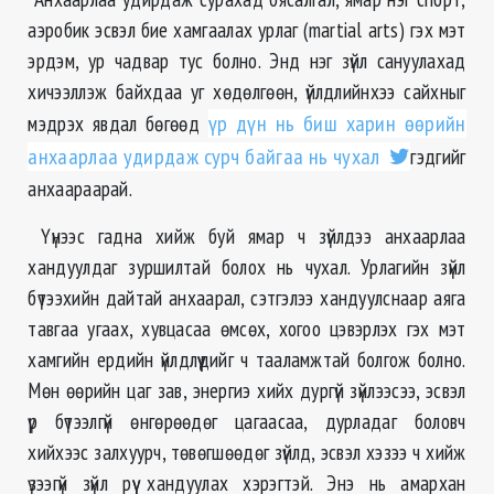
аэробик эсвэл бие хамгаалах урлаг (martial arts) гэх мэт
эрдэм, ур чадвар тус болно. Энд нэг зүйл сануулахад
хичээллэж байхдаа уг хөдөлгөөн, үйлдлийнхээ сайхныг
мэдрэх явдал бөгөөд
үр дүн нь биш харин өөрийн
анхаарлаа удирдаж сурч байгаа нь чухал
гэдгийг
анхаараарай.
Үүнээс гадна хийж буй ямар ч зүйлдээ анхаарлаа
хандуулдаг зуршилтай болох нь чухал. Урлагийн зүйл
бүтээхийн дайтай анхаарал, сэтгэлээ хандуулснаар аяга
тавгаа угаах, хувцасаа өмсөх, хогоо цэвэрлэх гэх мэт
хамгийн ердийн үйлдлүүдийг ч тааламжтай болгож болно.
Мөн өөрийн цаг зав, энергиэ хийх дургүй зүйлээсээ, эсвэл
үр бүтээлгүй өнгөрөөдөг цагаасаа, дурладаг боловч
хийхээс залхуурч, төвөгшөөдөг зүйлд, эсвэл хэзээ ч хийж
үзээгүй зүйл рүү хандуулах хэрэгтэй. Энэ нь амархан