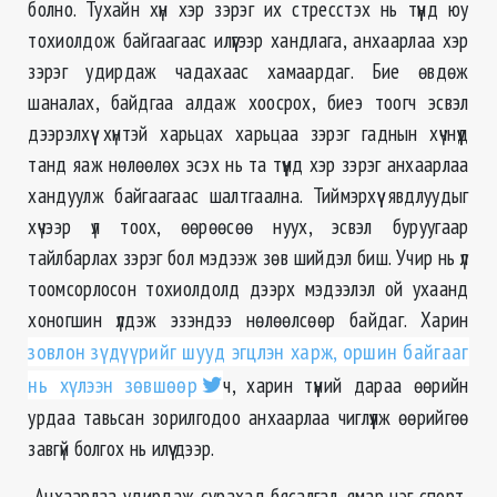
болно. Тухайн хүн хэр зэрэг их стресстэх нь түүнд юу
тохиолдож байгаагаас илүүгээр хандлага, анхаарлаа хэр
зэрэг удирдаж чадахаас хамаардаг. Бие өвдөж
шаналах, байдгаа алдаж хоосрох, биеэ тоогч эсвэл
дээрэлхүү хүнтэй харьцах харьцаа зэрэг гаднын хүчнүүд
танд яаж нөлөөлөх эсэх нь та түүнд хэр зэрэг анхаарлаа
хандуулж байгаагаас шалтгаална. Тиймэрхүү явдлуудыг
хүчээр үл тоох, өөрөөсөө нуух, эсвэл буруугаар
тайлбарлах зэрэг бол мэдээж зөв шийдэл биш. Учир нь үл
тоомсорлосон тохиолдолд дээрх мэдээлэл ой ухаанд
хоногшин үлдэж эзэндээ нөлөөлсөөр байдаг. Харин
зовлон зүдүүрийг шууд эгцлэн харж, оршин байгааг
нь хүлээн зөвшөөр
ч, харин түүний дараа өөрийн
урдаа тавьсан зорилгодоо анхаарлаа чиглүүлж өөрийгөө
завгүй болгох нь илүү дээр.
Анхаарлаа удирдаж сурахад бясалгал, ямар нэг спорт,