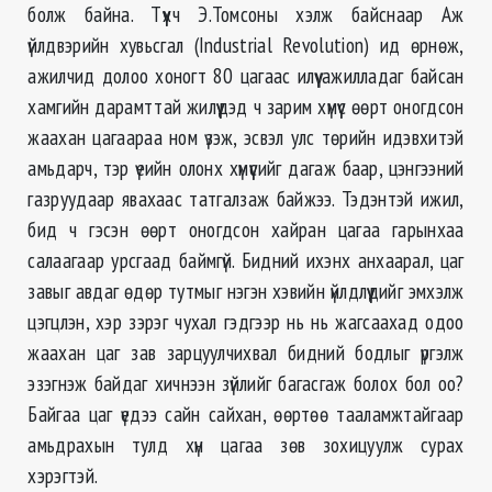
болж байна. Түүхч Э.Томсоны хэлж байснаар Аж
үйлдвэрийн хувьсгал (Industrial Revolution) ид өрнөж,
ажилчид долоо хоногт 80 цагаас илүү ажилладаг байсан
хамгийн дарамттай жилүүдэд ч зарим хүмүүс өөрт оногдсон
жаахан цагаараа ном үзэж, эсвэл улс төрийн идэвхитэй
амьдарч, тэр үеийн олонх хүмүүсийг дагаж баар, цэнгээний
газруудаар явахаас татгалзаж байжээ. Тэдэнтэй ижил,
бид ч гэсэн өөрт оногдсон хайран цагаа гарынхаа
салаагаар урсгаад баймгүй. Бидний ихэнх анхаарал, цаг
завыг авдаг өдөр тутмыг нэгэн хэвийн үйлдлүүдийг эмхэлж
цэгцлэн, хэр зэрэг чухал гэдгээр нь нь жагсаахад одоо
жаахан цаг зав зарцуулчихвал бидний бодлыг үргэлж
эзэгнэж байдаг хичнээн зүйлийг багасгаж болох бол оо?
Байгаа цаг үедээ сайн сайхан, өөртөө тааламжтайгаар
амьдрахын тулд хүн цагаа зөв зохицуулж сурах
хэрэгтэй.