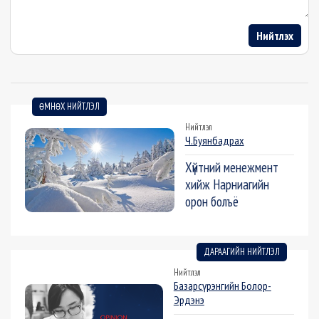
Нийтлэх
ӨМНӨХ НИЙТЛЭЛ
Нийтлэл
Ч.Буянбадрах
Хүйтний менежмент
хийж Нарниагийн
орон болъё
ДАРААГИЙН НИЙТЛЭЛ
Нийтлэл
Базарсүрэнгийн Болор-
Эрдэнэ