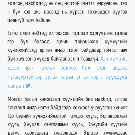
зодсон, махбодод нь онц ноцтой гэмтэл учруулсан, тэр
ч бүү хэл амь насанд нь хүрсэн тохиолдол хүртэл
цөөнгүй гарч байсан.
Гэтэл олон нийтэд ил болсон тэдгээр хэргүүдээс гадна
гэр бүл болоод орчин тойрныхоо хүмүүсийн
хүчирхийлэлд өртөн ямар нэгэн байдлаар гэмтэл авч
буй хэчнээн хүүхэд байгааг хэн ч таашгүй.
Хэн намайг,
хэзээ ирж тамлан зовоох бол гэсэн айдас,
түгшүүртэйгээр ургах нарыг угтах тэр л хүүхдүүд
хайран
.
Монгол улсын хэмжээнд хүүхдийн бие махбод, сэтгэл
санаанд ямар нэгэн байдлаар хохирол учруулсан хүнийг
Гэр бүлийн хүчирхийлэлтэй тэмцэх хууль, Боловсролын
хууль, Хүүхэд хамгааллын хууль, Эрүүгийн хуулийн
дагуу хариуцлага хүлээлгэдэг. Эдгээр хуулиудаас