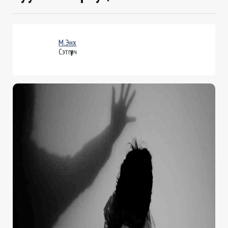
М.Энх
Сэтгүүлч