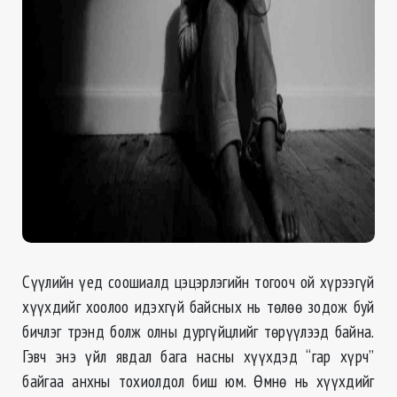
Сүүлийн үед соошиалд цэцэрлэгийн тогооч ой хүрээгүй
хүүхдийг хоолоо идэхгүй байсных нь төлөө зодож буй
бичлэг трэнд болж олны дургүйцлийг төрүүлээд байна.
Гэвч энэ үйл явдал бага насны хүүхдэд “гар хүрч”
байгаа анхны тохиолдол биш юм. Өмнө нь хүүхдийг