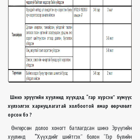
Шинэ эрүүгийн хуулинд хүүхдэд “гар хүрсэн” хүмүүс
хүлээлгэх хариуцлагатай холбоотой ямар өөрчлөлт
орсон бэ ?
Өнгөрсөн долоо хоногт батлагдсан шинэ Эрүүгийн
хуулинд
“
Хүүхдийг шийтгэх” болон “Гэр бүлийн