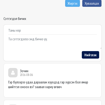
Жиргэх
Хуваалцах
Сэтгэгдэл бичих
Example textarea
Нийтлэх
Зочин
2016-08-06
Гэр бүлээрээ удаа дараалан хүүхдэд гар хүрсэн бол ямар
шийтгэл оноох вэ? заавал хариу өгөөч