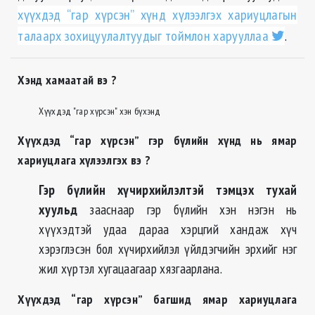
хүүхдэд “гар хүрсэн” хүнд хүлээлгэх хариуцлагын
талаарх зохицуулалтуудыг тоймлон харууллаа
.
Хэнд хамаатай вэ ?
Хүүхдэд "гар хүрсэн" хэн бүхэнд
Хүүхдэд “гар хүрсэн” гэр бүлийн хүнд нь ямар
хариуцлага хүлээлгэх вэ ?
Гэр бүлийн хүчирхийлэлтэй тэмцэх тухай
хуульд
зааснаар гэр бүлийн хэн нэгэн нь
хүүхэдтэй удаа дараа хэрцгий хандаж хүч
хэрэглэсэн бол хүчирхийлэл үйлдэгчийн эрхийг нэг
жил хүртэл хугацаагаар хязгаарлана.
Хүүхдэд “гар хүрсэн” багшид ямар хариуцлага