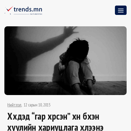
Нийтлэл
12 сарын 10, 2015
Хүүхдэд “гар хүрсэн” хүн бүхэн
хуулийн хариуцлага хүлээнэ