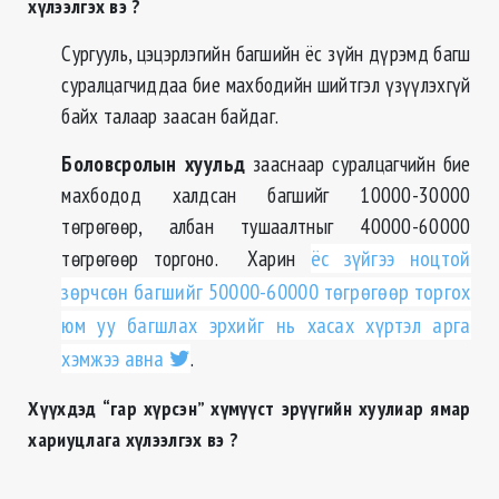
хүлээлгэх вэ ?
Сургууль, цэцэрлэгийн багшийн ёс зүйн дүрэмд багш
суралцагчиддаа бие махбодийн шийтгэл үзүүлэхгүй
байх талаар заасан байдаг.
Боловсролын хуул
ьд
зааснаар суралцагчийн бие
махбодод халдсан багшийг 10000-30000
төгрөгөөр, албан тушаалтныг 40000-60000
төгрөгөөр торгоно. Харин
ёс зүйгээ ноцтой
зөрчсөн багшийг 50000-60000 төгрөгөөр торгох
юм уу багшлах эрхийг нь хасах хүртэл арга
хэмжээ авна
.
Хүүхдэд “гар хүрсэн” хүмүүст эрүүгийн хуулиар ямар
хариуцлага хүлээлгэх вэ ?