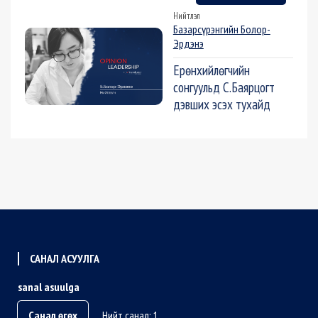
Нийтлэл
Базарсүрэнгийн Болор-
Эрдэнэ
Ерөнхийлөгчийн
сонгуульд С.Баярцогт
дэвших эсэх тухайд
САНАЛ АСУУЛГА
sanal asuulga
Санал өгөх
Нийт санал: 1