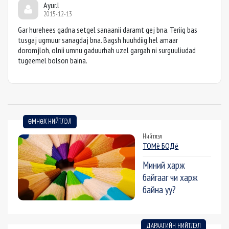
Ayur.l
2015-12-13
Gar hurehees gadna setgel sanaanii daramt gej bna. Teriig bas
tusgaj ugmuur sanagdaj bna. Bagsh huuhdiig hel amaar
doromjloh, olnii umnu gaduurhah uzel gargah ni surguuliudad
tugeemel bolson baina.
ӨМНӨХ НИЙТЛЭЛ
Нийтлэл
ТОМё БОДё
Миний харж
байгааг чи харж
байна уу?
ДАРААГИЙН НИЙТЛЭЛ