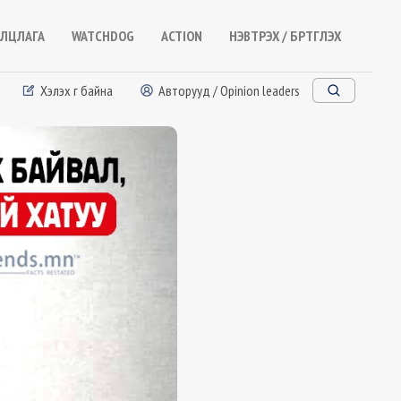
ЛЦЛАГА
WATCHDOG
ACTION
НЭВТРЭХ / БҮРТГҮҮЛЭХ
Хэлэх үг байна
Авторууд / Opinion leaders