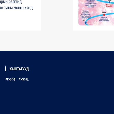
арын бэлгэнд
ан таны мөнгө хэнд
ХАШТАГУУД
гэрбүл
хүүхэд