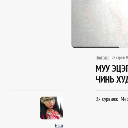
Нийтлэл
02 сарын 0
МУУ ЭЦЭ
ЧИНЬ ХУ
Эх сурвалж: Med
Nola