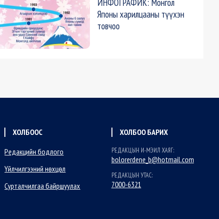
ИНФОГРАФИК: Монгол
Японы харилцааны түүхэн
товчоо
ХОЛБООС
ХОЛБОО БАРИХ
РЕДАКЦЫН И-МЭИЛ ХАЯГ:
Редакцийн бодлого
bolorerdene_b@hotmail.com
Үйлчилгээний нөхцөл
РЕДАКЦЫН УТАС:
7000-6321
Сурталчилгаа байршуулах