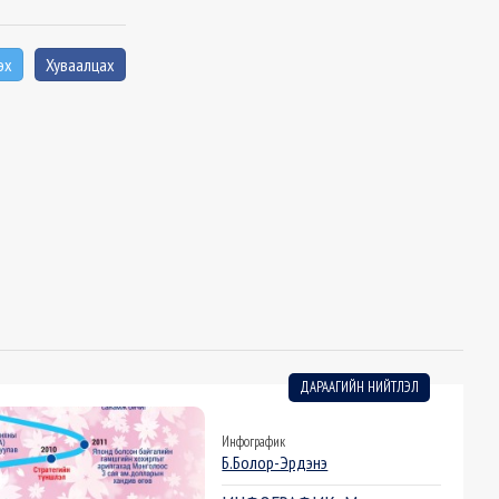
эх
Хуваалцах
ДАРААГИЙН НИЙТЛЭЛ
Инфографик
Б.Болор-Эрдэнэ