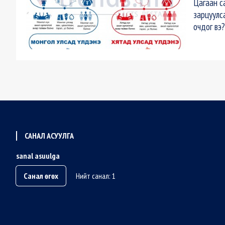
Цагаан с
зарцуулс
очдог вэ?
САНАЛ АСУУЛГА
sanal asuulga
Санал өгөх
Нийт санал: 1