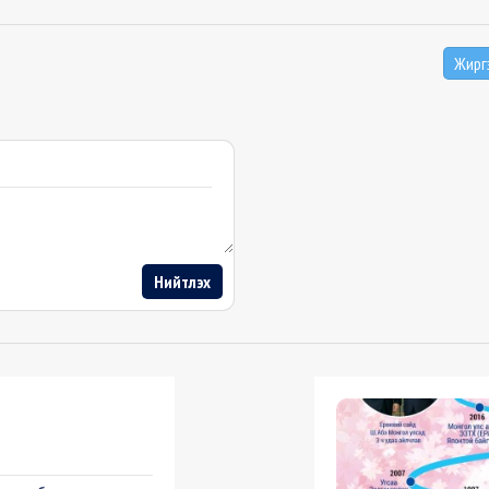
Жирг
Нийтлэх