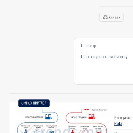
Хэвлэх
Сэтгэгдэл бичих
Example textarea
ӨМНӨХ НИЙТЛЭЛ
Инфографик
Nola