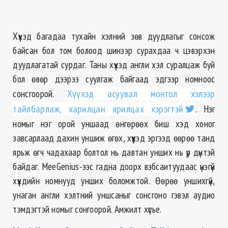
Хүүхэд багадаа тухайн хэлний зөв дуудлагыг сонсож
байсан бол том болоод шинээр сурахдаа ч цэвэрхэн
дуудлагатай сурдаг. Таны хүүхэд англи хэл суралцаж буй
бол өвөр дээрээ суулгаж байгаад эдгээр номноос
сонсгоорой.
Хүүхэд асуувал монгол хэлээр
тайлбарлаж, харилцан ярилцах хэрэгтэй
. Нэг
номыг нэг орой уншаад өнгөрөөх биш хэд хоног
завсарлаад дахин уншиж өгөх, хүүхэд эргээд өөрөө танд
ярьж өгч чадахаар болтол нь давтан унших нь үр дүнтэй
байдаг. MeeGenius-ээс гадна доорх вэбсаитуудаас үнэгүй
хүүхдийн номнууд унших боломжтой. Өөрөө уншихгүй,
унаган англи хэлтний уншсаныг сонсгоно гэвэл аудио
тэмдэгтэй номыг сонгоорой. Амжилт хүсье.