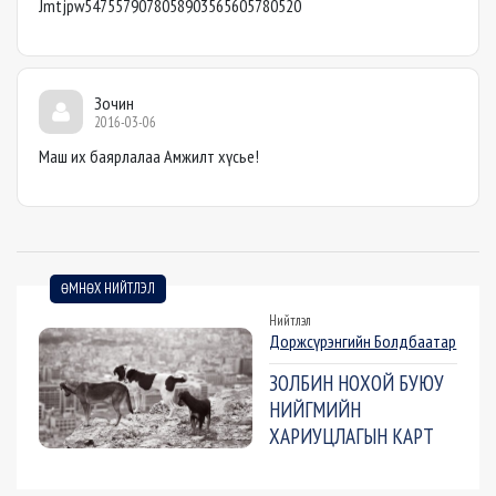
Jmtjpw5475579078058903565605780520
Зочин
2016-03-06
Маш их баярлалаа Амжилт хүсьe!
ӨМНӨХ НИЙТЛЭЛ
Нийтлэл
Доржсүрэнгийн Болдбаатар
ЗОЛБИН НОХОЙ БУЮУ
НИЙГМИЙН
ХАРИУЦЛАГЫН КАРТ