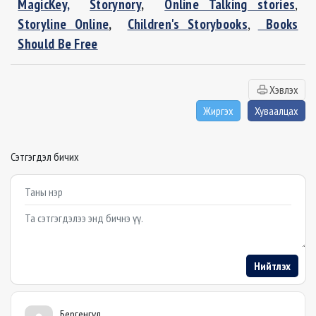
MagicKey,
Storynory
,
Online Talking stories
,
Storyline Online
,
Children's Storybooks
,
Books
Should Be Free
Хэвлэх
Жиргэх
Хуваалцах
Сэтгэгдэл бичих
Example textarea
Нийтлэх
Бергенгүл