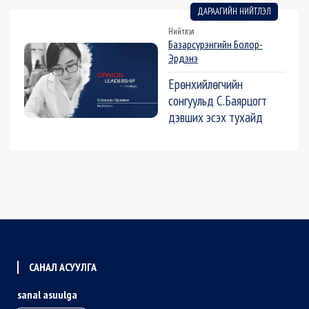
ДАРААГИЙН НИЙТЛЭЛ
Нийтлэл
Базарсүрэнгийн Болор-
Эрдэнэ
Ерөнхийлөгчийн
сонгуульд С.Баярцогт
дэвших эсэх тухайд
САНАЛ АСУУЛГА
sanal asuulga