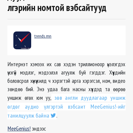
үлгэрийн номтой вэбсайтууд
trends.mn
Интернэт хэмээх их сав хэдэн триллионоор үнэлэгдэх
үнэгүй мэдлэг, мэдээлэл агуулж буй гэгддэг. Хүүхдийн
боловсрол хүмүүжилд ч хэрэгтэй арга хэрэгсэл, ном, видео
зөндөө бий. Энэ удаа бага насны хүүхдэд та өөрөө
уншиж өгөх юм уу,
зөв англи дуудлагаар уншиж
өгдөг аудио үлгэртэй вэбсаит МeeGenius!-ийг
танилцуулж байна
.
MeeGenius!
эндээс