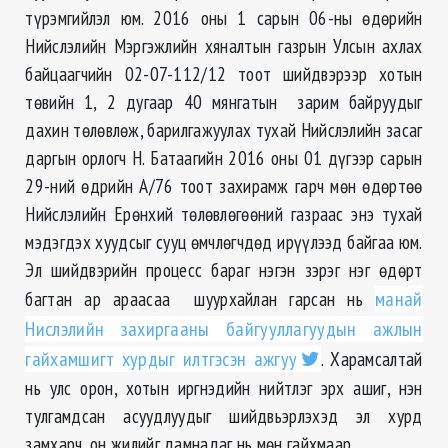
түрэмгийлэл юм. 2016 оны 1 сарын 06-ны өдөрийн
Нийслэлийн Мэргэжлийн хяналтын газрын Улсын ахлах
байцаагчийн 02-07-112/12 тоот шийдвэрээр хотын
төвийн 1, 2 дугаар 40 мянгатын зарим байруудыг
дахин төлөвлөж, барилгажуулах тухай Нийслэлийн засаг
даргын орлогч Н. Батаагийн 2016 оны 01 дүгээр сарын
29-ний өдрийн А/76 тоот захирамж гарч мөн өдөртөө
Нийслэлийн Ерөнхий төлөвлөгөөний газраас энэ тухай
мэдэгдэх хуудсыг сууц өмчлөгчдөд ирүүлээд байгаа юм.
Эл шийдвэрийн процесс бараг нэгэн зэрэг нэг өдөрт
багтан ар араасаа шуурхайлан гарсан нь
манай
Нислэлийн захиргааны байгууллагуудын ажлын
гайхамшигт хурдыг илтгэсэн ажгуу
. Харамсалтай
нь улс орон, хотын иргнэдийн нийтлэг эрх ашиг, нэн
тулгамдсан асуудлуудыг шийдвьэрлэхэд эл хурд
замхарч, он жилийг дамнадаг нь мөн гайхмаар.