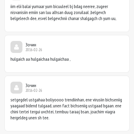
iim elii balai yumaar yum bicuuleel bj bdag neeree, zugeer
nisvanisiin emiin san luu alhsan duug zoruilaal ,belgevch
belgeleech dee, esvel belgevchnii chanar shalgagch ch yum uu,
Зочин
2016-02-26
hulgaich aa hulgaichaa hulgaichaa ,
Зочин
2016-02-26
setgegdel ustgahaa boliyoooo trendiinhan, ene virusiin bichseniig
yaagaad bidend tulgaad, unen fact bichseniig ustgaad bgaan. ene
chini tertei tergui uvchtei, tembuu taraaj bsan, joachim viagra
hergeldeg unen sh tee.