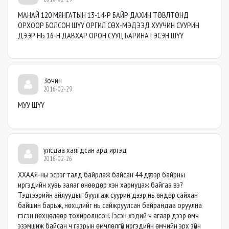
МАНАЙ 120 МЯНГАТЫН 13-14-Р БАЙР ДАХИН ТӨВЛТӨНД
ОРХООР БОЛСОН ШҮҮ ОРГИЛ СӨХ-МЭДЭЭД ХУУЧИН СУУРИН
ДЭЭР НЬ 16-Н ДАВХАР ОРОН СУУЦ БАРИНА ГЭСЭН ШҮҮ
Зочин
2016-02-29
МУУ ШҮҮ
улсдаа хаягдсан ард иргэд
2016-02-26
ХХААЯ-ны эсрэг талд байрлаж байсан 44 дүгээр байрны
иргэдийн хувь заяаг өнөөдөр хэн хариуцаж байгаа вэ?
Тэдгээрийн айлуудыг буулгаж суурин дээр нь өндөр сайхан
байшин барьж, нөхцлийг нь сайжруулсан байрандаа оруулна
гэсэн нөхцөлөөр тохиролцсон. Гэсэн хэдий ч агаар дээр өмч
эзэмшиж байсан ч газрын өмчлөлгүй иргэдийн өмчийн эрх зүйн