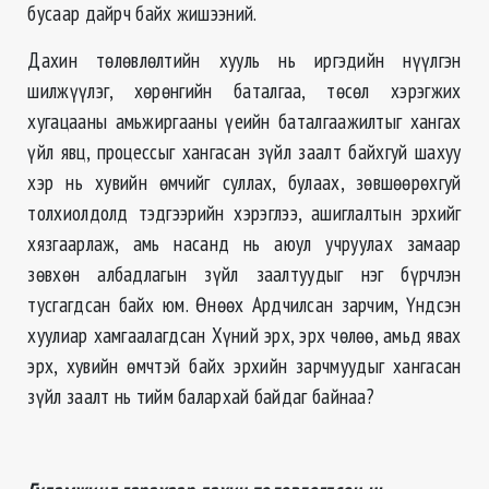
бусаар дайрч байх жишээний.
Дахин төлөвлөлтийн хууль нь иргэдийн нүүлгэн
шилжүүлэг, хөрөнгийн баталгаа, төсөл хэрэгжих
хугацааны амьжиргааны үеийн баталгаажилтыг хангах
үйл явц, процессыг хангасан зүйл заалт байхгуй шахуу
хэр нь хувийн өмчийг суллах, булаах, зөвшөөрөхгуй
толхиолдолд тэдгээрийн хэрэглээ, ашиглалтын эрхийг
хязгаарлаж, амь насанд нь аюул учруулах замаар
зөвхөн албадлагын зүйл заалтуудыг нэг бүрчлэн
тусгагдсан байх юм. Өнөөх Ардчилсан зарчим, Үндсэн
хуулиар хамгаалагдсан Хүний эрх, эрх чөлөө, амьд явах
эрх, хувийн өмчтэй байх эрхийн зарчмуудыг хангасан
зүйл заалт нь тийм балархай байдаг байнаа?