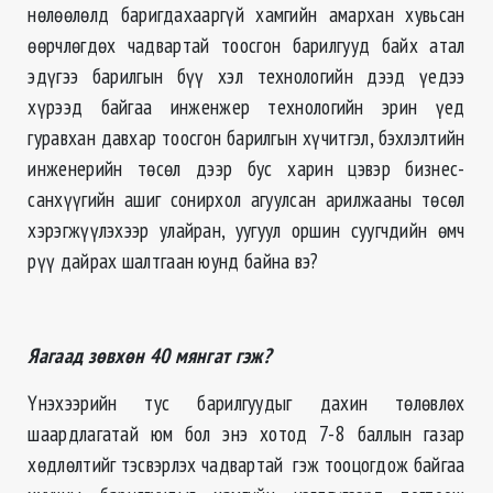
нөлөөлөлд баригдахааргүй хамгийн амархан хувьсан
өөрчлөгдөх чадвартай тоосгон барилгууд байх атал
эдүгээ барилгын бүү хэл технологийн дээд үедээ
хүрээд байгаа инженжер технологийн эрин үед
гуравхан давхар тоосгон барилгын хүчитгэл, бэхлэлтийн
инженерийн төсөл дээр бус харин цэвэр бизнес-
санхүүгийн ашиг сонирхол агуулсан арилжааны төсөл
хэрэгжүүлэхээр улайран, уугуул оршин суугчдийн өмч
рүү дайрах шалтгаан юунд байна вэ?
Яагаад зөвхөн 40 мянгат гэж?
Үнэхээрийн тус барилгуудыг дахин төлөвлөх
шаардлагатай юм бол энэ хотод 7-8 баллын газар
хөдлөлтийг тэсвэрлэх чадвартай гэж тооцогдож байгаа