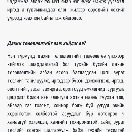
чадамжаа алдах гэх мэт ямар нэг
форс мажор
үүсэхэд
иргэд л гудамжиндаа олон жилээр өөрсдийн хохийг
үүрээд явах юм байна гэж ойлголоо.
Дахин төлөвлөлтийг яаж хийдэг вэ?
Нэн түрүүнд дахин төлөвлөлтийн төлөвлөгөө үнэхээр
хийгдэх шаардлагатай бол тухайн бусийн дахин
төлөвлөлтийн албан ёсоор батлагдсан цогц зураг
төслийг танилцуулж, иргэдээр бүрэн дэмжигдэж, иргэд,
олон нийт, засаг захиргаа, орон сууц өмчлөгчид, сургууль
цэцэрлэг болон нэн ялангуяа хотын маань түүхэн төв,
айлаар гал голомт, хоймор болж буй уугуул өвийн
хөрөнгөтэй холбоотой асуудлыг бүр хотоороо ч
хамаагүй хэлэлцэн, хамгийн тохиромжтой, сайн, зураг
төслийг сонгон шалгаруулж байж тухайн төсөлтэй