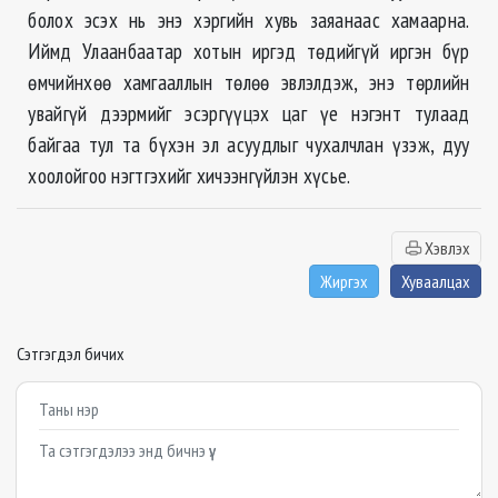
болох эсэх нь энэ хэргийн хувь заяанаас хамаарна.
Иймд Улаанбаатар хотын иргэд төдийгүй иргэн бүр
өмчийнхөө хамгааллын төлөө эвлэлдэж, энэ төрлийн
увайгүй дээрмийг эсэргүүцэх цаг үе нэгэнт тулаад
байгаа тул та бүхэн эл асуудлыг чухалчлан үзэж, дуу
хоолойгоо нэгтгэхийг хичээнгүйлэн хүсье.
Хэвлэх
Жиргэх
Хуваалцах
Сэтгэгдэл бичих
Example textarea