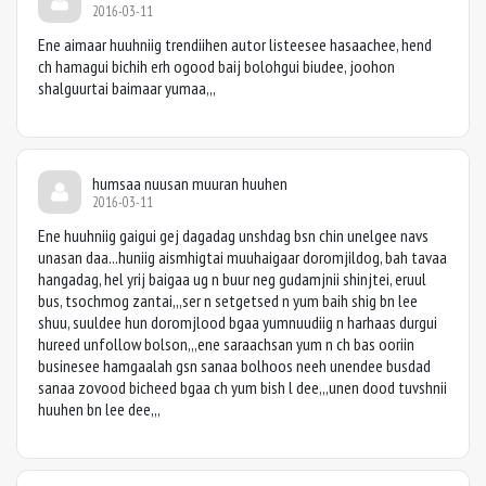
2016-03-11
Ene aimaar huuhniig trendiihen autor listeesee hasaachee, hend
ch hamagui bichih erh ogood baij bolohgui biudee, joohon
shalguurtai baimaar yumaa,,,
humsaa nuusan muuran huuhen
2016-03-11
Ene huuhniig gaigui gej dagadag unshdag bsn chin unelgee navs
unasan daa...huniig aismhigtai muuhaigaar doromjildog, bah tavaa
hangadag, hel yrij baigaa ug n buur neg gudamjnii shinjtei, eruul
bus, tsochmog zantai,,,ser n setgetsed n yum baih shig bn lee
shuu, suuldee hun doromjlood bgaa yumnuudiig n harhaas durgui
hureed unfollow bolson,,,ene saraachsan yum n ch bas ooriin
businesee hamgaalah gsn sanaa bolhoos neeh unendee busdad
sanaa zovood bicheed bgaa ch yum bish l dee,,,unen dood tuvshnii
huuhen bn lee dee,,,