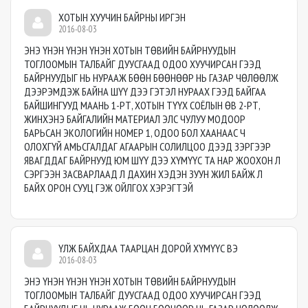
ХОТЫН ХУУЧИН БАЙРНЫ ИРГЭН
2016-08-03
ЭНЭ ҮНЭН ҮНЭН ҮНЭН ХОТЫН ТӨВИЙН БАЙРНУУДЫН
ТОГЛООМЫН ТАЛБАЙГ ДУУСГААД ОДОО ХУУЧИРСАН ГЭЭД
БАЙРНУУДЫГ НЬ НУРААЖ БӨӨН БӨӨНӨӨР НЬ ГАЗАР ЧӨЛӨӨЛЖ
ДЭЭРЭМДЭЖ БАЙНА ШҮҮ ДЭЭ ГЭТЭЛ НУРААХ ГЭЭД БАЙГАА
БАЙШИНГУУД МААНЬ 1-РТ, ХОТЫН ТҮҮХ СОЁЛЫН ӨВ 2-РТ,
ЖИНХЭНЭ БАЙГАЛИЙН МАТЕРИАЛ ЭЛС ЧУЛУУ МОДООР
БАРЬСАН ЭКОЛОГИЙН НОМЕР 1, ОДОО БОЛ ХААНААС Ч
ОЛОХГҮЙ АМЬСГАЛДАГ АГААРЫН СОЛИЛЦОО ДЭЭД ЗЭРГЭЭР
ЯВАГДДАГ БАЙРНУУД ЮМ ШҮҮ ДЭЭ ХҮМҮҮС ТА НАР ЖООХОН Л
СЭРГЭЭН ЗАСВАРЛААД Л ДАХИН ХЭДЭН ЗУУН ЖИЛ БАЙЖ Л
БАЙХ ОРОН СУУЦ ГЭЖ ОЙЛГОХ ХЭРЭГТЭЙ
ҮЛЖ БАЙХДАА ТААРЦАН ДОРОЙ ХҮМҮҮС ВЭ
2016-08-03
ЭНЭ ҮНЭН ҮНЭН ҮНЭН ХОТЫН ТӨВИЙН БАЙРНУУДЫН
ТОГЛООМЫН ТАЛБАЙГ ДУУСГААД ОДОО ХУУЧИРСАН ГЭЭД