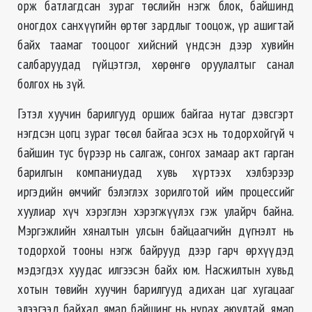
орж батлагдсан зураг төслийн нэгж блок, байшинд
оногдох санхүүгийн өртөг зардлыг тооцож, үр ашигтай
байх таамаг тооцоог хийсний үндсэн дээр хувийн
салбаруудад гүйцэтгэл, хөрөнгө оруулалтыг санал
болгох нь зүй.
Гэтэл хуучин барилгууд оршиж байгаа нутаг дэвсгэрт
нэгдсэн цогц зураг төсөл байгаа эсэх нь тодорхойгүй ч
байшин тус бүрээр нь салгаж, сонгох замаар акт гарган
барилгын компаниудад хувь хүртээх хэлбэрээр
иргэдийн өмчийг бэлэглэх зорилготой ийм процессийг
хуулиар хүч хэрэглэн хэрэгжүүлэх гэж улайрч байна.
Мэргэжлийн хяналтын улсын байцаагчийн дүгнэлт нь
тодорхой тооны нэгж байрууд дээр гарч өрхүүдэд
мэдэгдэх хуудас илгээсэн байх юм. Насжилтын хувьд
хотын төвийн хуучин барилгууд адихан цаг хугацааг
элээгээд байхад ямар байшинг нь нурах аюултай, ямар