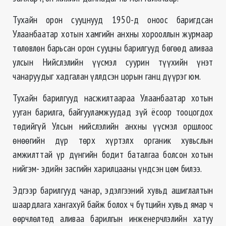
Тухайн орон сууцнууд 1950-д оноос баригдсан
Улаанбаатар хотын хамгийн анхны хорооллын журмаар
төлөвлөн барьсан орон сууцны барилгууд бөгөөд аливаа
улсын Нийслэлийн үүсмэл суурин түүхийн үнэт
чанаруудыг хадгалан үллдсэн цорын ганц дүүрэг юм.
Тухайн барилгууд насжилтаараа Улаанбаатар хотын
ууган барилга, байгууламжуудад зүй ёсоор тооцогдох
төдийгүй Улсын нийслэлийн анхны үүсмэл оршлоос
өнөөгийн дүр төрх хүртэлх органик хувьслын
амжилттай үр дүнгийн бодит баталгаа болсон хотын
нийгэм- эдийн засгийн харилцааны үндсэн цөм билээ.
Эдгээр барилгууд чанар, эдэлгээний хувьд ашиглалтын
шаардлага хангахуй байж болох ч бүтцийн хувьд ямар ч
өөрчлөлтөд аливаа барилгын инженерчлэлийн хатуу