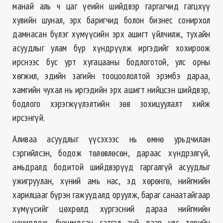
манай аль ч цаг үеийн шийдвэр гаргагчид гагцхүү
хувийн шунал, эрх баригчид болон бизнес сонирхол
дамнасан бүлэг хүмүүсийн эрх ашигт үйлчилж, тухайн
асуудлыг улам бүр хүндрүүлж иргэдийг хохироож
ирснээс бус урт хугацааны бодлоготой, улс орны
хөгжил, эдийн загийн тооцоололтой эрэмбэ дараа,
хамгийн чухал нь иргэдийн эрх ашигт нийцсэн шийдвэр,
бодлого хэрэгжүүлэлтийн зөв зохицуулалт хийж
ирсэнгүй.
Аливаа асуудлыг үүсэхээс нь өмнө урьдчилан
сэргийлсэн, бодож төлөвлөсөн, дараас хүндрэлгүй,
амьдралд бодитой шийдвэрүүд гаргалгүй асуудлыг
ужигруулан, хүний амь нас, эд хөрөнгө, нийгмийн
харилцааг бүрэн гажуудалд оруулж, бараг санаатайгаар
хүмүүсийг цөхрөлд хүргэсний дараа нийгмийн
цочирдож, бухимдсан сэтгэл зүй дээр улс төрийн