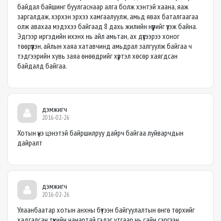
байдал байшинг буулгаснаар алга болж хэнтэй хаана, яаж
заргалдаж, хэрхэн эрхээ хамгаалуулж, амьд явах баталгаагаа
олж авахаа мэдэхээ байгаад 8 дахь жилийн нүүрийг үзэж байна.
Эдгээр иргэдийн ихэнх нь айл амьтан, ах дүүсээрээ хоног
төөрүүлэн, айлын хаяа хатавчинд амьдрал залгуулж байгаа ч
тэдгээрийн хувь заяа өнөөдрийг хүртэл хөсөр хаягдсан
байдалд байгаа.
дэмжигч
2016-02-26
Хотын үнэ цэнэтэй байршилруу дайрч байгаа луйварчдын
дайралт
дэмжигч
2016-02-26
Улаанбаатар хотын анхны бүтээн байгуулалтын өнгө төрхийг
хадгалсан түүхийн чанартай гэдэг утгаар нь сайн сэргээн