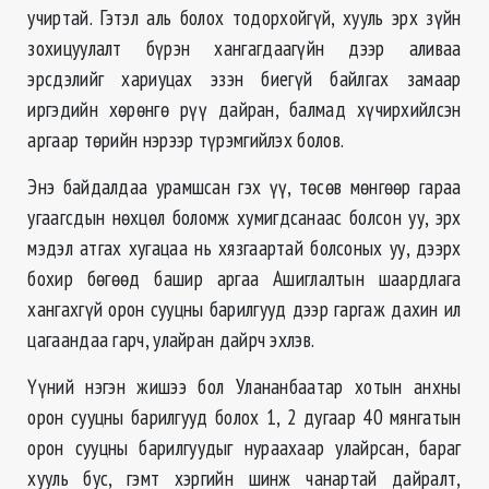
учиртай. Гэтэл аль болох тодорхойгүй, хууль эрх зүйн
зохицуулалт бүрэн хангагдаагүйн дээр аливаа
эрсдэлийг хариуцах эзэн биегүй байлгах замаар
иргэдийн хөрөнгө рүү дайран, балмад хүчирхийлсэн
аргаар төрийн нэрээр түрэмгийлэх болов.
Энэ байдалдаа урамшсан гэх үү, төсөв мөнгөөр гараа
угаагсдын нөхцөл боломж хумигдсанаас болсон уу, эрх
мэдэл атгах хугацаа нь хязгаартай болсоных уу, дээрх
бохир бөгөөд башир аргаа Ашиглалтын шаардлага
хангахгүй орон сууцны барилгууд дээр гаргаж дахин ил
цагаандаа гарч, улайран дайрч эхлэв.
Үүний нэгэн жишээ бол Улананбаатар хотын анхны
орон сууцны барилгууд болох 1, 2 дугаар 40 мянгатын
орон сууцны барилгуудыг нураахаар улайрсан, бараг
хууль бус, гэмт хэргийн шинж чанартай дайралт,