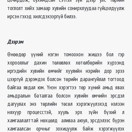
тоглолт хийх замаар хувийн сонирхлуудаа гүйцэлдүүлж
ирсэн гэхэд хилсдэхээргүй билээ.
Дээрэм
Өнөөдөр үүний нэгэн томоохон жишээ бол гэр
хорооллыг дахин төлөвлөх хөтөлбөрийн хүрээнд
иргэдийн хувийн өмчийг хуулийн нэрийн дор эрээ
цээргүй дэрэмдэх болсон төрийн дарангуйлал тогтоод
байгаа явдал юм. Үнэн хэрэгтээ төр хүний амьд явах
амьдралын баталгаа болсон хувийн өмчийн эрсдэл
дагуулах энэ төрлийн төсөл хэрэгжүүлэхэд нэлээн
няхуур процесстэй, хууль эрх зүйн бүхий л
хамгаалалттай нөхцөлд аливаа аюул, эрсдэлээс бүрэн
хамгаалсан орчныг зохицуулж байж хэрэгжүүлэх