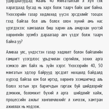
удирдлагуудад маань 40 мянгатынхан л хүн гэж
харагдаад бусад нь харх болж таарч байх шиг байна.
Үнэхээрийн газар хөдлөхөд үүсэх эрсдэлийг тооцох
гээд байгаа бол аль болох олон хүний амь нас
үрэгдэхээс хамгаалах биш харин аль амархан үнэтэй
хөрөнгийн эрэмбэ дараагаар авч үздэг болж таарч
байна уу?
Аливаа улс, үндэстэн газар хөдлөлт болон байгалийн
гамшигт үзэгдлээс урьдчилан сэргийлж, зохих арга
хэмжээ авч байх нь зүйн хэрэг. Үнэхээрийн 40, 50
мянгатын эдгээр байрууд эрсдэлт нөхцөлд байдалд
хүрээд байгаа юм бол иргэд, хөрөнгө эзэмшигчид аль
болох хотын эрх баригчдын гаргаж буй шийдвэрийг
дэмжиж, боломжит бүхий л арга шийдлийг хайж,
процессийн ажлыг хөнгөвчлөхийг л хичээж, хамтран
ажиллах нь мэдээж.