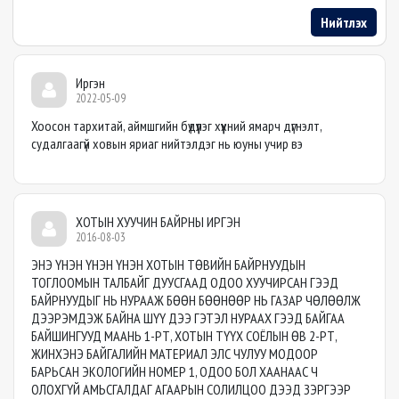
Нийтлэх
Иргэн
2022-05-09
Хоосон тархитай, аймшгийн бүдүүлэг хүүхний ямарч дүгнэлт,
судалгаагүй ховын яриаг нийтэлдэг нь юуны учир вэ
ХОТЫН ХУУЧИН БАЙРНЫ ИРГЭН
2016-08-03
ЭНЭ ҮНЭН ҮНЭН ҮНЭН ХОТЫН ТӨВИЙН БАЙРНУУДЫН
ТОГЛООМЫН ТАЛБАЙГ ДУУСГААД ОДОО ХУУЧИРСАН ГЭЭД
БАЙРНУУДЫГ НЬ НУРААЖ БӨӨН БӨӨНӨӨР НЬ ГАЗАР ЧӨЛӨӨЛЖ
ДЭЭРЭМДЭЖ БАЙНА ШҮҮ ДЭЭ ГЭТЭЛ НУРААХ ГЭЭД БАЙГАА
БАЙШИНГУУД МААНЬ 1-РТ, ХОТЫН ТҮҮХ СОЁЛЫН ӨВ 2-РТ,
ЖИНХЭНЭ БАЙГАЛИЙН МАТЕРИАЛ ЭЛС ЧУЛУУ МОДООР
БАРЬСАН ЭКОЛОГИЙН НОМЕР 1, ОДОО БОЛ ХААНААС Ч
ОЛОХГҮЙ АМЬСГАЛДАГ АГААРЫН СОЛИЛЦОО ДЭЭД ЗЭРГЭЭР