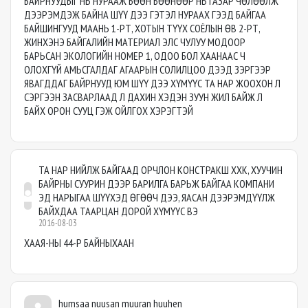
БАЙРНУУДЫГ НЬ НУРААЖ БӨӨН БӨӨНӨӨР НЬ ГАЗАР ЧӨЛӨӨЛЖ
ДЭЭРЭМДЭЖ БАЙНА ШҮҮ ДЭЭ ГЭТЭЛ НУРААХ ГЭЭД БАЙГАА
БАЙШИНГУУД МААНЬ 1-РТ, ХОТЫН ТҮҮХ СОЁЛЫН ӨВ 2-РТ,
ЖИНХЭНЭ БАЙГАЛИЙН МАТЕРИАЛ ЭЛС ЧУЛУУ МОДООР
БАРЬСАН ЭКОЛОГИЙН НОМЕР 1, ОДОО БОЛ ХААНААС Ч
ОЛОХГҮЙ АМЬСГАЛДАГ АГААРЫН СОЛИЛЦОО ДЭЭД ЗЭРГЭЭР
ЯВАГДДАГ БАЙРНУУД ЮМ ШҮҮ ДЭЭ ХҮМҮҮС ТА НАР ЖООХОН Л
СЭРГЭЭН ЗАСВАРЛААД Л ДАХИН ХЭДЭН ЗУУН ЖИЛ БАЙЖ Л
БАЙХ ОРОН СУУЦ ГЭЖ ОЙЛГОХ ХЭРЭГТЭЙ
ТА НАР НИЙЛЖ БАЙГААД ОРЧЛОН КОНСТРАКШ ХХК, ХУУЧИН
БАЙРНЫ СУУРИН ДЭЭР БАРИЛГА БАРЬЖ БАЙГАА КОМПАНИ
ЭД НАРЫГАА ШҮҮХЭД ӨГӨӨЧ ДЭЭ, ЯАСАН ДЭЭРЭМДҮҮЛЖ
БАЙХДАА ТААРЦАН ДОРОЙ ХҮМҮҮС ВЭ
2016-08-03
ХААЯ-НЫ 44-Р БАЙНЫХААН
humsaa nuusan muuran huuhen