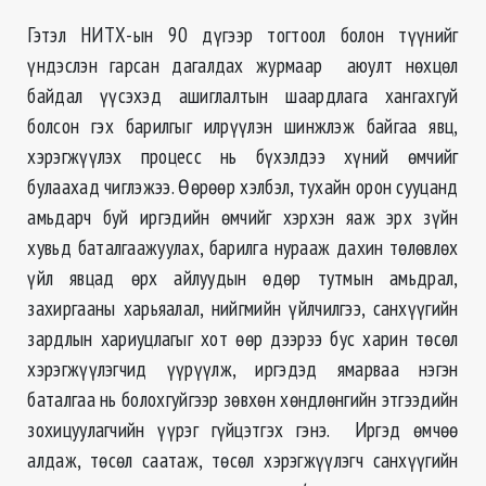
Гэтэл НИТХ-ын 90 дүгээр тогтоол болон түүнийг
үндэслэн гарсан дагалдах журмаар аюулт нөхцөл
байдал үүсэхэд ашиглалтын шаардлага хангахгуй
болсон гэх барилгыг илрүүлэн шинжлэж байгаа явц,
хэрэгжүүлэх процесс нь бүхэлдээ хүний өмчийг
булаахад чиглэжээ. Өөрөөр хэлбэл, тухайн орон сууцанд
амьдарч буй иргэдийн өмчийг хэрхэн яаж эрх зүйн
хувьд баталгаажуулах, барилга нурааж дахин төлөвлөх
үйл явцад өрх айлуудын өдөр тутмын амьдрал,
захиргааны харьяалал, нийгмийн үйлчилгээ, санхүүгийн
зардлын хариуцлагыг хот өөр дээрээ бус харин төсөл
хэрэгжүүлэгчид үүрүүлж, иргэдэд ямарваа нэгэн
баталгаа нь болохгуйгээр зөвхөн хөндлөнгийн этгээдийн
зохицуулагчийн үүрэг гүйцэтгэх гэнэ. Иргэд өмчөө
алдаж, төсөл саатаж, төсөл хэрэгжүүлэгч санхүүгийн