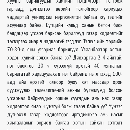
хуучны барилгуудыг хамгийн нэгдгүгээрт тогтоож
гаргаад, дүгнэлтээ өөрийн толгойгоор хариуцах
чадвартай универсал мэргэжилтэн байгаа юу гэдгийг
асуумаар байна. Бүтцийн хувьд ханын бетон блок
бэлдэцээр угсарч барьсан барилгууд газар хөдлөлтийг
тэсвэрлэх ямар ч чадваргүй гэгддэг. Тэгвэл ийм төрлийн
70-80-д оны угсармал барилгууд Улаанбаатар хотын
хэдэн хувийг эзлэж байна вэ? Давхартаа 2-4 айлтай,
нэг блоктоо 20 ч хүрэхгүй өрхтэй 40 мянгатын
барилгатай харьцуулахад нэг байранд нь л гэхэд 100-
аад айл өрхтэй, олноор буюу хэт массаар орон
сууцжуулах төлөвлөгөөний анхны бүтээлүүд болсон
угсармал байрнуудын оршин суугчдын амь нас газар
хөдлөлтөд ямар ч үнэгүй болж таарч байна уу? Үүнээс
дүгнэхэд газар хөдлөлтөөс иргэдийнхээ амь насыг
хамгаалахыг зориод байгаа хотын сайхан сэтгэлт