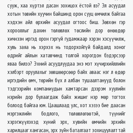
сууж, хаа хүртэл дасан зохицох ёстой вэ? Эл асуудал
хотын төвийн хуучин байшинд орон сууц өмчилж байгаа
хэдхэн айл өрхийн асуудал огтоос биш. Зөвхөн гэр
хорооллыг дахин төлөвлөх төслийн дор өнөөдөр
хичнээн иргэд орон гэргүй гудамжаар хэрэн хэсүүчилж,
хувь заяа нь хэрхэх нь тодорхойгүй байдалд хоног
өдрийг айлын хатавчинд толгой хорогдон бэдэрсээр
яваа билээ? Эхний асуудлуудаа энэ мэт хүчирхийллийн
хэлбэрт оруулахыг зөвшөөрсөөр байх аваас нэг л өдөр
иргэдийн өмч, төрийн бүх л албан тушаалтанууд болон
тэдгээрийн компаниудын хамтарсан дээрэм хуулийн
нэрийн дор булаагдаж байх жишиг нэр мөр тогтох
болоод байгаа юм. Цаашлаад улс, хот хэзээ бие даасан
мэргэжлийн бодлого, төлөвлөгөөтэй, түүнийг
хэрэгжүүлэхэд хүний эрх, хувийн өмчийн эрхийн
харилцааг хангасан, эрх зүйн баталгаат зохицуулалттай