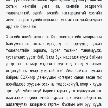
хотын хамгийн үнэт өв, хамгийн эвдрээгүй
төлөвлөлттэй, эдийн засгийн нягтаршилтай хэсгийн
амин чанарыг хувийн шуналаар устгах гэж улайрагчдын
ард хэн байна вэ?
Хамгийн энгийн жишээ нь Хот төлөвлөлтийн захиргааны
байгууллагаас хотын иргэдэд эн тэргүүнд дахин
төлөвлөлтийн зорилго, зураг төслийг танилцуулж,
сурталчлах үүрэг бий. Гэтэл бүх мэдээлэл нууц байхын
дээр энэ талаар мэдээлэл хүсэхэд хэнд ч гаргаж
өгдөггүй нь ямар учиртай вэ? Ийм байтал тухайн
байрны СӨХ-өөр дамжуулан иргэдээс санал авсан гэх
нэрийдлээр хуурамч эсэх нь тодорхойгүй, ямар ч хууль
эрх зүйн үйлчлэлгүй баримт гарын үсэг цуглуулсан гэх
цаасаар иргэдийн өмчийг нураах, эрх зүйн байдлыг нь
алдагдуулах захирамж гаргаж, бусдын өмч рүү хууль