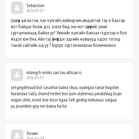
Sebastion
2016-03-07
Цөвүүн цагаа гэж, хэн хулгайч,луйварчин,явдалтай тэр л баатар
мэт байдаг болж дээ, эсвэл бид энэ мэт хүмүүсийг улам
сурталчилаад байна уу? Уянгийг хулгайч банзал гэдэгээр н бол
мэдэх юм бна, Айл гэр үймүүлдэг адгийн новшууд одоо тэгээд
танай сайтийн од уу ? Бурууг сурталчилахаа боличихвол
eliiregch emiin san luu alhsan n,
2016-03-03
setgegdeluud bol tasarhai baina shuu, uyangaa tanai hugshin
hurandaa taliij chamd heden bor yum uldeevuu,yavalddag bsan
uvgun chini, esvel ene door bgaa Seb gedeg nuhuruus salgaa
yu.joomkim goy ner baina ha ha
Зочин
2016-02-29