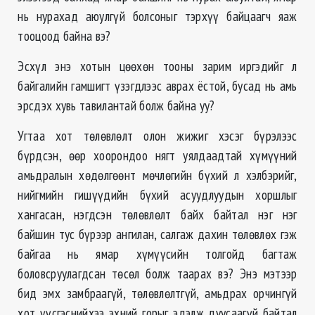
нь нурахад аюулгүй болсоныг тэрхүү байцаагч яаж
тооцоод байна вэ?
Эсхүл энэ хотын цөөхөн тооны зарим иргэдийг л
байгалийн гамшигт үзэгдлээс аврах ёстой, бусад нь амь
эрсдэх хувь тавилантай болж байна уу?
Угтаа хот төлөвлөлт олон жижиг хэсэг бүрэлээс
бүрдсэн, өөр хоорондоо нягт уялдаадтай хүмүүний
амьдралын хөдөлгөөнт мөчлөгийн бүхий л хэлбэрийг,
нийгмийн гишүүдийн бүхий асуудлуудын хоршлыг
хангасан, нэгдсэн төлөвлөлт байх байтал нэг нэг
байшин тус бүрээр ангилан, салгаж дахин төлөвлөх гэж
байгаа нь ямар хүмүүсийн толгойд багтаж
боловсруулагдсан төсөл болж таарах вэ? Энэ мэтээр
бид эмх замбраагүй, төлөвлөлтгүй, амьдрах орчингүй
хот үүсгэснийхээ эхний горыг эдэлж дуусаагүй байтал