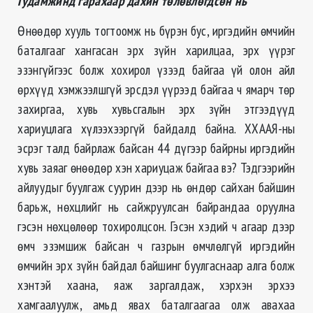
Гудамжинд гарахаар дахин төлөвлөгдсөн нь
Өнөөдөр хууль тогтоомж нь бүрэн бус, иргэдийн өмчийн
баталгааг хангасан эрх зүйн харилцаа, эрх үүрэг
эзэнгүйгээс болж хохирол үзээд байгаа үй олон айл
өрхүүд хэмжээлшгүй эрсдэл үүрээд байгаа ч ямарч төр
захиргаа, хувь хувьсгалын эрх зүйн этгээдүүд
хариуцлага хүлээхээргүй байдалд байна. ХХААЯ-ны
эсрэг талд байрлаж байсан 44 дүгээр байрны иргэдийн
хувь заяаг өнөөдөр хэн хариуцаж байгаа вэ? Тэдгээрийн
айлуудыг буулгаж суурин дээр нь өндөр сайхан байшин
барьж, нөхцлийг нь сайжруулсан байрандаа оруулна
гэсэн нөхцөлөөр тохиролцсон. Гэсэн хэдий ч агаар дээр
өмч эзэмшиж байсан ч газрын өмчлөлгүй иргэдийн
өмчийн эрх зүйн байдал байшинг буулгаснаар алга болж
хэнтэй хаана, яаж заргалдаж, хэрхэн эрхээ
хамгаалуулж, амьд явах баталгаагаа олж авахаа