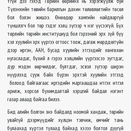
Үгүй дээ гэхэд Төрийн өөрийнх нь хэрэгжүүлж буй
Түлэнхийн төвийн барилгын дахин төлөвлөлтийн төсөл
бол бэлэн жишээ. Өнөөдөр хамгийн найдваргүй
түншлэгч бол төр гэдэг хэлц зүгээр ч нэг үүсээгүй. Бүх
төрлийн төрийн институциуд бол гэрээний эрх зүй бүү
хэл хуулийн эрх үүргээ огтоос тоож, дагаж мөрддөггүйн
дээр иргэн, ААН, бусад хуулийн этгээдийг хөнгөхөн
нугасладаг, бүхий л гэрээ хэлцлийн үүргээсээ зугтдаг,
дур мэдэн өөрчилдөг, бултдаг, эсвэл зүгээр ширэн
нүүрлээд сууж байх бүрэн эрхтэй хуулийн этгээд
болоод байгаагаас иргэдийн маргаашдаа итгэх итгэл
арилж, хорсол бухимдалтай хэрцгий байдал нэгэнт
газар аваад байгаа билээ.
Бид алийн болгон энэ байдалд ноомой хандаж, төрийн
увайгүй дээрмүүдийг хүлцэн тэвчиж, өмчийг тань
булаахад хүртэл тулаад байхад хэзээ болтол дуугүй