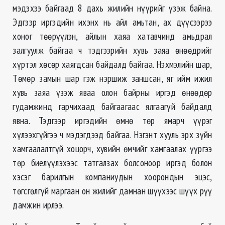
мэдэхээ байгаад 8 дахь жилийн нүүрийг үзэж байна.
Эдгээр иргэдийн ихэнх нь айл амьтан, ах дүүсээрээ
хоног төөрүүлэн, айлын хаяа хатавчинд амьдрал
залгуулж байгаа ч тэдгээрийн хувь заяа өнөөдрийг
хүртэл хөсөр хаягдсан байдалд байгаа. Нэхмэлийн шар,
Төмөр замын шар гэж нэршиж заншсан, яг ийм ижил
хувь заяа үзэж яваа олон байрны иргэд өнөөдөр
гудамжинд гарчихаад байгаагаас ялгаагүй байдалд
явна. Тэдгээр иргэдийн өмнө төр ямарч үүрэг
хүлээхгүйгээ ч мэдэгдээд байгаа. Нэгэнт хууль эрх зүйн
хамгаалалтгүй хоцорч, хувийн өмчийг хамгаалах үүргээ
төр биелүүлэхээс татгалзах болсоноор иргэд болон
хэсэг барилгын компаниудын хоорондын эцэс,
төгсгөлгүй маргаан он жилийг дамнан шүүхээс шүүх рүү
дамжин ирлээ.