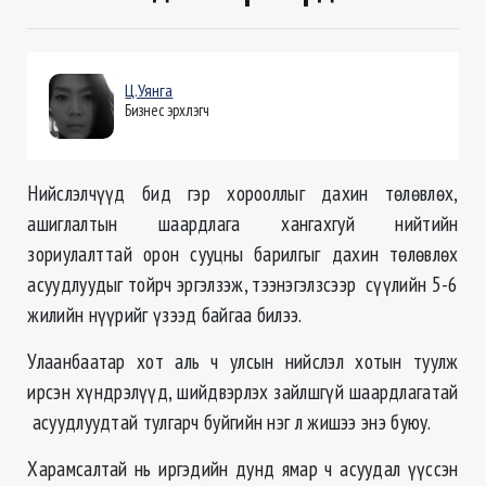
Ц.Уянга
Бизнес эрхлэгч
Нийслэлчүүд бид гэр хорооллыг дахин төлөвлөх,
ашиглалтын шаардлага хангахгуй нийтийн
зориулалттай орон сууцны барилгыг дахин төлөвлөх
асуудлуудыг тойрч эргэлзэж, тээнэгэлзсээр сүүлийн 5-6
жилийн нүүрийг үзээд байгаа билээ.
Улаанбаатар хот аль ч улсын нийслэл хотын туулж
ирсэн хүндрэлүүд, шийдвэрлэх зайлшгүй шаардлагатай
асуудлуудтай тулгарч буйгийн нэг л жишээ энэ буюу.
Харамсалтай нь иргэдийн дунд ямар ч асуудал үүссэн