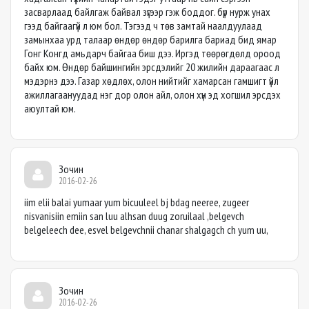
засварлаад байлгаж байвал зүгээр гэж боддог. бүр нурж унах
гээд байгаагүй л юм бол. Тэгээд ч төв замтай наалдуулаад
замынхаа урд талаар өндөр өндөр барилга бариад бид ямар
Гонг Конгд амьдарч байгаа биш дээ. Иргэд төөрөгдөлд ороод
байх юм. Өндөр байшингийн эрсдэлийг 20 жилийн дараагаас л
мэдэрнэ дээ. Газар хөдлөх, олон нийтийг хамарсан гамшигт үйл
ажиллагаануудад нэг дор олон айл, олон хүн эд хогшил эрсдэх
аюултай юм.
Зочин
2016-02-26
iim elii balai yumaar yum bicuuleel bj bdag neeree, zugeer
nisvanisiin emiin san luu alhsan duug zoruilaal ,belgevch
belgeleech dee, esvel belgevchnii chanar shalgagch ch yum uu,
Зочин
2016-02-26