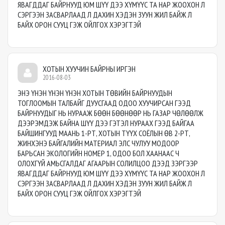
ЯВАГДДАГ БАЙРНУУД ЮМ ШҮҮ ДЭЭ ХҮМҮҮС ТА НАР ЖООХОН Л
СЭРГЭЭН ЗАСВАРЛААД Л ДАХИН ХЭДЭН ЗУУН ЖИЛ БАЙЖ Л
БАЙХ ОРОН СУУЦ ГЭЖ ОЙЛГОХ ХЭРЭГТЭЙ
ХОТЫН ХУУЧИН БАЙРНЫ ИРГЭН
2016-08-03
ЭНЭ ҮНЭН ҮНЭН ҮНЭН ХОТЫН ТӨВИЙН БАЙРНУУДЫН
ТОГЛООМЫН ТАЛБАЙГ ДУУСГААД ОДОО ХУУЧИРСАН ГЭЭД
БАЙРНУУДЫГ НЬ НУРААЖ БӨӨН БӨӨНӨӨР НЬ ГАЗАР ЧӨЛӨӨЛЖ
ДЭЭРЭМДЭЖ БАЙНА ШҮҮ ДЭЭ ГЭТЭЛ НУРААХ ГЭЭД БАЙГАА
БАЙШИНГУУД МААНЬ 1-РТ, ХОТЫН ТҮҮХ СОЁЛЫН ӨВ 2-РТ,
ЖИНХЭНЭ БАЙГАЛИЙН МАТЕРИАЛ ЭЛС ЧУЛУУ МОДООР
БАРЬСАН ЭКОЛОГИЙН НОМЕР 1, ОДОО БОЛ ХААНААС Ч
ОЛОХГҮЙ АМЬСГАЛДАГ АГААРЫН СОЛИЛЦОО ДЭЭД ЗЭРГЭЭР
ЯВАГДДАГ БАЙРНУУД ЮМ ШҮҮ ДЭЭ ХҮМҮҮС ТА НАР ЖООХОН Л
СЭРГЭЭН ЗАСВАРЛААД Л ДАХИН ХЭДЭН ЗУУН ЖИЛ БАЙЖ Л
БАЙХ ОРОН СУУЦ ГЭЖ ОЙЛГОХ ХЭРЭГТЭЙ