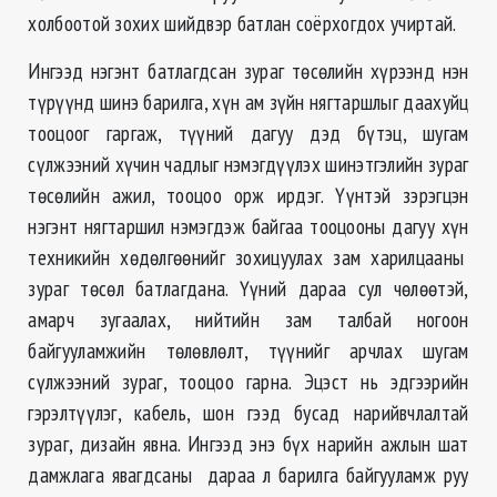
холбоотой зохих шийдвэр батлан соёрхогдох учиртай.
Ингээд нэгэнт батлагдсан зураг төсөлийн хүрээнд нэн
түрүүнд шинэ барилга, хүн ам зүйн нягтаршлыг даахуйц
тооцоог гаргаж, түүний дагуу дэд бүтэц, шугам
сүлжээний хүчин чадлыг нэмэгдүүлэх шинэтгэлийн зураг
төсөлийн ажил, тооцоо орж ирдэг. Үүнтэй зэрэгцэн
нэгэнт нягтаршил нэмэгдэж байгаа тооцооны дагуу хүн
техникийн хөдөлгөөнийг зохицуулах зам харилцааны
зураг төсөл батлагдана. Үүний дараа сул чөлөөтэй,
амарч зугаалах, нийтийн зам талбай ногоон
байгууламжийн төлөвлөлт, түүнийг арчлах шугам
сүлжээний зураг, тооцоо гарна. Эцэст нь эдгээрийн
гэрэлтүүлэг, кабель, шон гээд бусад нарийвчлалтай
зураг, дизайн явна. Ингээд энэ бүх нарийн ажлын шат
дамжлага явагдсаны дараа л барилга байгууламж руу