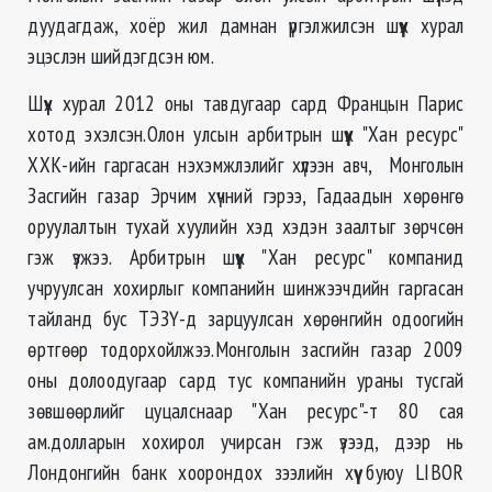
дуудагдаж, хоёр жил дамнан үргэлжилсэн шүүх хурал
эцэслэн шийдэгдсэн юм.
Шүүх хурал 2012 оны тавдугаар сард Францын Парис
хотод эхэлсэн.Олон улсын арбитрын шүүх "Хан ресурс"
ХХК-ийн гаргасан нэхэмжлэлийг хүлээн авч, Монголын
Засгийн газар Эрчим хүчний гэрээ, Гадаадын хөрөнгө
оруулалтын тухай хуулийн хэд хэдэн заалтыг зөрчсөн
гэж үзжээ. Арбитрын шүүх "Хан ресурс" компанид
учруулсан хохирлыг компанийн шинжээчдийн гаргасан
тайланд бус ТЭЗҮ-д зарцуулсан хөрөнгийн одоогийн
өртгөөр тодорхойлжээ.Монголын засгийн газар 2009
оны долоодугаар сард тус компанийн ураны тусгай
зөвшөөрлийг цуцалснаар "Хан ресурс"-т 80 сая
ам.долларын хохирол учирсан гэж үзээд, дээр нь
Лондонгийн банк хоорондох зээлийн хүү буюу LIBOR