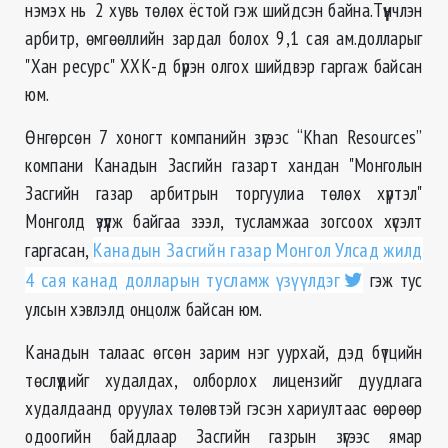
нэмэх нь 2 хувь төлөх ёстой гэж шийдсэн байна.Түүнчлэн
арбитр, өмгөөллийн зардал болох 9,1 сая ам.долларыг
"Хан ресурс" ХХК-д бүрэн олгох шийдвэр гаргаж байсан
юм.
Өнгөрсөн 7 хоногт компанийн зүгээс
“Khan Resources”
компани Канадын Засгийн газарт хандан "Монголын
Засгийн газар арбитрын торгуулиа төлөх хүртэл"
Монголд үзүүлж байгаа зээл, тусламжаа зогсоох хүсэлт
гаргасан,
Канадын Засгийн газар Монгол Улсад жилд
4 сая канад долларын тусламж үзүүлдэг
гэж тус
улсын хэвлэлд онцолж байсан юм.
Канадын талаас өгсөн зарим нэг уурхай, дэд бүтцийн
төслүүдийг худалдах, олборлох лицензийг дуудлага
худалдаанд оруулах төлөвтэй гэсэн хариултаас өөрөөр
одоогийн байдлаар Засгийн газрын зүгээс ямар