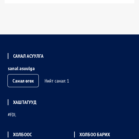
САНАЛ АСУУЛГА
sanal asuulga
Санал өгөх
Нийт санал: 1
ХАШТАГУУД
FDI
ХОЛБООС
ХОЛБОО БАРИХ