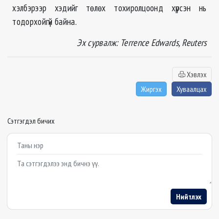
хэлбэрээр хэдийг төлөх тохиролцоонд хүрсэн нь
тодорхойгүй байна.
Эх сурвалж: Terrence Edwards, Reuters
Хэвлэх
Жиргэх
Хуваалцах
Сэтгэгдэл бичих
Example textarea
Нийтлэх