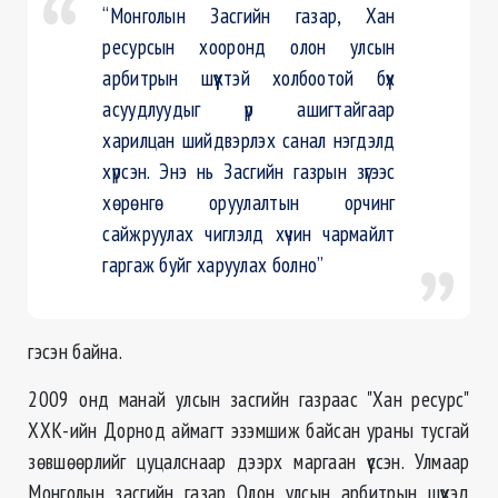
“Монголын Засгийн газар, Хан
ресурсын хооронд олон улсын
арбитрын шүүхтэй холбоотой бүх
асуудлуудыг үр ашигтайгаар
харилцан шийдвэрлэх санал нэгдэлд
хүрсэн. Энэ нь Засгийн газрын зүгээс
хөрөнгө оруулалтын орчинг
сайжруулах чиглэлд хүчин чармайлт
гаргаж буйг харуулах болно”
гэсэн байна.
2009 онд манай улсын засгийн газраас "Хан ресурс"
ХХК-ийн Дорнод аймагт эзэмшиж байсан ураны тусгай
зөвшөөрлийг цуцалснаар дээрх маргаан үүссэн. Улмаар
Монголын засгийн газар Олон улсын арбитрын шүүхэд