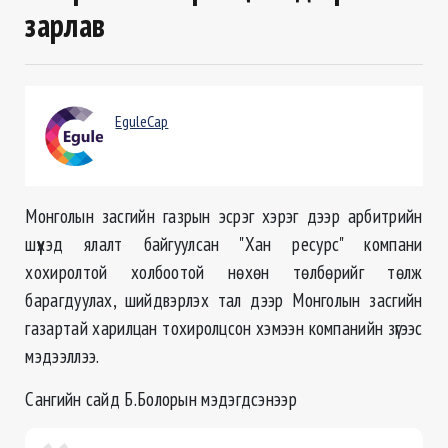
зарлав
EguleCap
Монголын засгийн газрын эсрэг хэрэг дээр арбитрийн
шүүхэд ялалт байгуулсан "Хан ресурс" компани
хохиролтой холбоотой нөхөн төлбөрийг төлж
барагдуулах, шийдвэрлэх тал дээр Монголын засгийн
газартай харилцан тохиролцсон хэмээн компанийн зүгээс
мэдээллээ.
Сангийн сайд Б.Болорын мэдэгдсэнээр