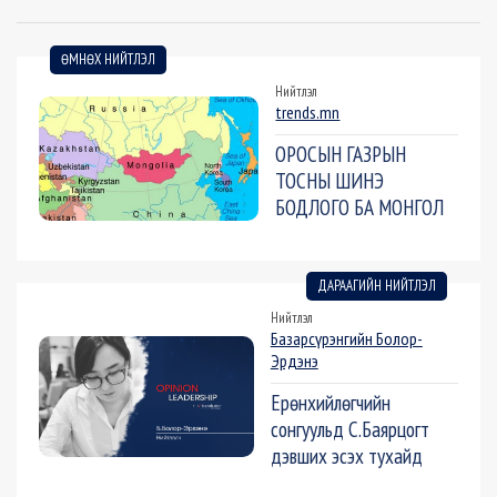
ӨМНӨХ НИЙТЛЭЛ
Нийтлэл
trends.mn
ОРОСЫН ГАЗРЫН
ТОСНЫ ШИНЭ
БОДЛОГО БА МОНГОЛ
ДАРААГИЙН НИЙТЛЭЛ
Нийтлэл
Базарсүрэнгийн Болор-
Эрдэнэ
Ерөнхийлөгчийн
сонгуульд С.Баярцогт
дэвших эсэх тухайд