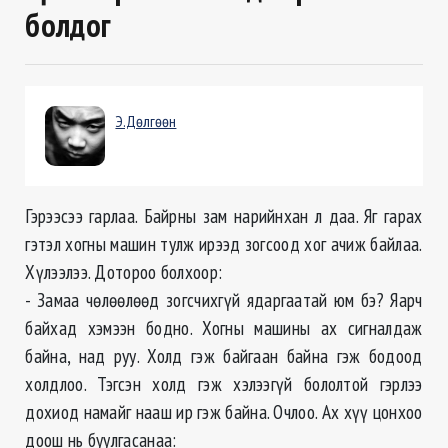
болдог
Э.Дөлгөөн
Гэрээсээ гарлаа. Байрны зам нарийнхан л даа. Яг гарах
гэтэл хогны машин тулж ирээд зогсоод хог ачиж байлаа.
Хүлээлээ. Дотороо болхоор:
- Замаа чөлөөлөөд зогсчихгүй ядаргаатай юм бэ? Яарч
байхад хэмээн бодно. Хогны машины ах сигналдаж
байна, над руу. Холд гэж байгаан байна гэж бодоод
холдлоо. Тэгсэн холд гэж хэлээгүй бололтой гэрлээ
дохиод намайг нааш ир гэж байна. Очлоо. Ах хүү цонхоо
доош нь буулгасанаа: