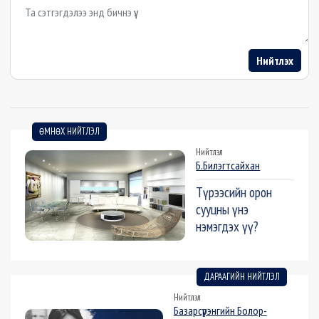
Example textarea
Нийтлэх
ӨМНӨХ НИЙТЛЭЛ
Нийтлэл
Б.Билэгтсайхан
Түрээсийн орон
сууцны үнэ
нэмэгдэх үү?
ДАРААГИЙН НИЙТЛЭЛ
Нийтлэл
Базарсүрэнгийн Болор-