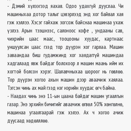
- Дэмий хүлээгээд яахав. Одоо удахгүй дууслаа. Чи
машиныхаа дотор талыг цэвэрлээд энд хог байвал хая
гэж хэллээ. Хэсэг гайхаж зогсож байснаа машинаа ухаж
үзлээ. Арын тээшнээс, салоноос кофе , ундааны сав,
чихрийн цаас маас, тооцооны хуудас, картнаас
уншуулсан цаас гээд тор дүүрэн хог гарлаа. Машин
заваандаа биш гудамжинд хог хаядаггүй машиндаа
хадгалаад явж байдаг болохоор л машин маань ийм их
хогтой болсон хэрэг. Шалавчныхаа шороог нь гөвлөө.
Тор дүүрэн хогоо ахын машин дээр аваачиж хаялаа.
Тэгсэн чинь ах май гээд нэг нэрийн хуудас өгч байна.
- Наадах чинь энэ 11-ын цаана байдаг машин угаалгын
газар. Энэ эрхийн бичигийг аваачиж өгвөл 50% хөнгөлнө,
машинаа угаалгаарай гэж хэлээ. Ах ч хогоо ачиж
дуусаад хөдөлллөө.