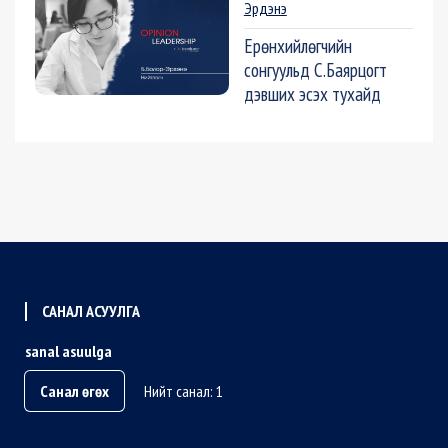
Эрдэнэ
Ерөнхийлөгчийн
сонгуульд С.Баярцогт
дэвших эсэх тухайд
САНАЛ АСУУЛГА
sanal asuulga
Санал өгөх
Нийт санал: 1