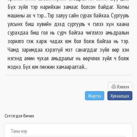
Бүх зүйл тэр нарийхан замаас болсон байдаг. Хогны
машины ах ч тэр...Тэр залуу сайн сурах байхаа. Сургууль
улсынх биш хувийн дээд сургууль ч гэлээ хүн хаана
сурахдаа биш гол нь сурч байгаа чиглэлээ амьдралын
зорилго гэж харж чадах юм бол болж байгаа нь тэр.
Чамд заримдаа хэрэггүй мэт санагддаг зүйл өөр хэн
нэгэнд амин чухал амьдралыг нь өөрчлөх зүйл ч болж
мэднэ. Бүх юм гинжин хамааралтай...
Хэвлэх
Жиргэх
Хуваалцах
Сэтгэгдэл бичих