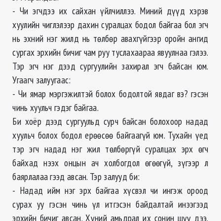
- Чи эгчдээ их сайхан үйлчиллээ. Миний дүүд хэрэв
хуулийн чиглэлээр дахин суралцах бодол байгаа бол эгч
нь эхний нэг жилд нь төлбөр авахгүйгээр оройн ангид
сургах эрхийн бичиг чам руу туслахаараа явуулнаа гэлээ.
Тэр эгч нэг дээд сургуулийн захирал эгч байсан юм.
Угаагч залуугаас:
- Чи ямар мэргэжилтэй болох бодолтой явдаг вэ? гэсэн
чинь хуульч гэдэг байгаа.
Би хоёр дээд сургуульд сурч байсан болохоор надад
хуульч болох бодол ерөөсөө байгаагүй юм. Тухайн үед
тэр эгч надад нэг жил төлбөргүй суралцах эрх өгч
байхад нээх онцын ач холбогдол өгөөгүй, зүгээр л
баярлалаа гээд авсан. Тэр залууд би:
- Надад ийм нэг эрх байгаа хүсвэл чи ингэж ороод
сурах уу гэсэн чинь үл итгэсэн байдалтай инээгээд
эрхийн бичиг авсан. Хүний амьдрал их сонин шүү дээ.