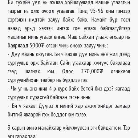
Би тухайн үед нь ажлаа хойшлуулаад машин угаалгын
газрыг нь олж очоод угаалгав. Тэнд 95-96 оны гэмээр
сэргэлэн нүдтэй залуу байж байв. Намайг бүр тосч
аваад урьд хэзээч ингэж гоё угааж байгаагүйгээр
машиныг минь угааж өглөө. Маш сайхан угааж өгхаар нь
баярлаад 5000₮ өгсөн чинь өнөөх залуу чинь:
- Дүү маань оюутан. Би ч яахав дүү минь энэ жил дээд
сургуульд орж байгаан. Сайн угаахаар хүмүүс баярлааа
гээд шагнах юм. Одоо 370,000₮ олчихвол
сургуулийнхан төлбөр нь бүрдлээ гэв.
- Чи уг нь энэ жил 4-р курс байх ёстой биз дээ? яагаад
сургуульд сурахгүй байгаан гэсэн чинь
- Би ч яахав. Дүүгээ л миний хар ажил хийдэг замаар
битгий яваарай гэж боддог юм гэлээ.
3 сарын өмнө манайхаар үйлчлүүлсэн эгч байдаг юм. Тэр
эгч гарахдаа: