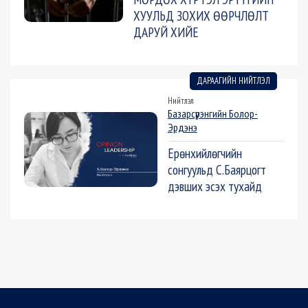
ХУУЛЬД ЗОХИХ ӨӨРЧЛӨЛТ
ДАРУЙ ХИЙЕ
ДАРААГИЙН НИЙТЛЭЛ
Нийтлэл
Базарсүрэнгийн Болор-
Эрдэнэ
Ерөнхийлөгчийн
сонгуульд С.Баярцогт
дэвших эсэх тухайд