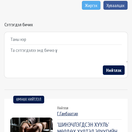
Жиргэх
Хуваалцах
Сэтгэгдэл бичих
Example textarea
Нийтлэх
ӨМНӨХ НИЙТЛЭЛ
Нийтлэл
Г.Ганбаатар
'ШИНЭЧЛЭГДСЭН ХУУЛЬ'
МӨРДӨХ ХҮРТЭЛ ЭРҮҮГИЙН