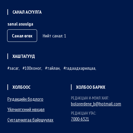
САНАЛ АСУУЛГА
sanal asuulga
Санал өгөх
Нийт санал: 1
ХАШТАГУУД
засаг
100хоног
тайлан
гадаадхарилцаа
ХОЛБООС
ХОЛБОО БАРИХ
РЕДАКЦЫН И-МЭИЛ ХАЯГ:
Редакцийн бодлого
bolorerdene_b@hotmail.com
Үйлчилгээний нөхцөл
РЕДАКЦЫН УТАС:
7000-6321
Сурталчилгаа байршуулах