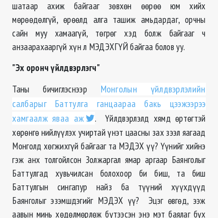
шатаар ахиж байгааг зөвхөн өөрөө юм хийх
мөрөөдөлгүй, өрөөлд алга ташиж амьдардаг, орчны
сайн муу хамаагүй, төгрөг хэд болж байгааг ч
анзаарахааргүй хүн л МЭДЭХГҮЙ байгаа болов уу.
"Эх оронч үйлдвэрлэгч"
Таны бичиглэснээр
Монголын үйлдвэрлэлийн
салбарыг Баттулга ганцаараа бакь цээжээрээ
хамгаалж яваа аж
. Үйлдвэрлэлд хямд өртөгтэй
хөрөнгө нийлүүлэх учиртай үнэт цаасны зах зээл яагаад
Монголд хөгжихгүй байгааг та МЭДЭХ үү? Үүнийг хийнэ
гэж анх толгойлсон Золжаргал ямар аргаар Баянголыг
Баттулгад хувьчилсан болохоор би биш, та биш
Баттулгын сингапур найз ба түүний хүүхдүүд
Баянголыг эзэмшдэгийг МЭДЭХ үү? Эцэг өвгөд, ээж
аавын минь хөдөлмөрлөж бүтээсэн энэ мэт баялаг бүх