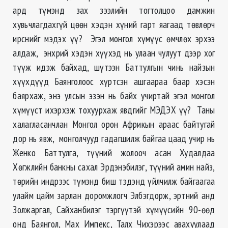
ард түмэнд зах зээлийн тогтолцоо дамжин
хувьчлагдахгүй цөөн хэдэн хүний гарт яагаад төвлөрч
ирснийг мэдэх үү? Эгэл монгол хүмүүс өмчлөх эрхээ
алдаж, энхрий хэдэн хүүхэд нь улаан чулуут дээр хог
түүж идэж байхад, шүтээн Баттулгын чинь найзын
хүүхдүүд Баянголоос хүртсэн ашгаараа баар хэсэн
баярхаж, энэ улсын эзэн нь байх учиртай эгэл монгол
хүмүүст ихэрхэж тохуурхаж явдгийг МЭДЭХ үү? Таны
халагласанчлан Монгол орон Африкын араас байтугай
дор нь явж, монголчууд гадагшилж байгаа цаад учир нь
Женко Баттулга, түүний жолооч асан Худалдаа
Хөгжлийн банкны сахал Эрдэнэбилэг, түүний амин найз,
төрийн индрээс түмэнд биш тэдэнд үйлчилж байгаагаа
улайм цайм зарлан доромжлогч Элбэгдорж, эртний анд
Золжаргал, Сайханбилэг тэргүүтэй хүмүүсийн 90-өөд
онд Баянгол, Мах Импекс, Талх Чихэрээс авахуулаад