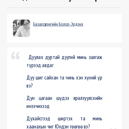
Базарсүрэнгийн Болор-Эрдэнэ
Дуулах дуртай дуугий минь залгаж
түрээд авдаг
Дуу шиг сайхан та чинь хэн хүний үр
вэ?
Дун цагаан шүдээ яралзуулсхийн
инээчихээд
Духайсгээд ширтэх та минь
хаанахын чиг Юндэн гөөгөө вэ?