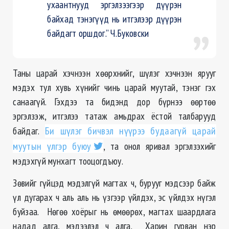
ухаантнууд эргэлзээгээр дүүрэн
байхад тэнэгүүд нь итгэлээр дүүрэн
байдагт оршдог.” Ч.Буковски
Таны царай хэчнээн хөөрхнийг, шүлэг хэчнээн ярууг
мэдэх тул хувь хүнийг чинь царай муутай, тэнэг гэх
санаагүй. Гэхдээ та бидэнд дор бүрнээ өөртөө
эргэлзэж, итгэлээ татаж амьдрах ёстой талбарууд
байдаг.
Би шүлэг бичвэл нүүрээ будаагүй царай
муутын үлгэр буюу
, та онол яривал эргэлзэхийг
мэдэхгүй мунхагт тооцогдъюу.
Зөвийг гүйцэд мэдэлгүй магтах ч, бурууг мэдсээр байж
үл дугарах ч аль аль нь үзгээр үйлдэх, эс үйлдэх нүгэл
буйзаа. Нөгөө хоёрыг нь өмөөрөх, магтах шаардлага
надад алга, мэдээлэл ч алга. Харин гурван нэр