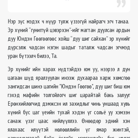
Нэр зүс мэдэх ч нүүр тулж үзээгүй найрагч эгч танаа.
Эр хүний “гуниггүй цэвэрхэн”-ийг магтан дуулсан ардын
дуу Юндэн Гөөгөөгөөс хойш “дуу шиг сайхан” эр хүнийг
дүрсэлж чадсан нэгэн шадыг таталж чадсан эгчмэд
уран бүтээлч билээ, Та.
Эр хүнийг ийн харах нүдтэйдээ юм уу, нээрээ л дун
цагаан шүд яралзуулан инээж духаараа харж хөмсгөө
зангидсан шинэ цагийн "Юндэн Гөөгөө", дуу шиг биш юм
гэхэд мафийн толгойлогч шиг царайтай бакь залууг
Ерөнхийлөгчид дэмжсэн ил захидлыг чинь уншаад хувь
хүний бус цаг үеийн тухай хэдэн үг сольё уу хэмээн
санаж үзэг цаас нийлүүллээ. Өнөөдөр эдний хэн
ялахаас илүүтэй нөлөөллийн үг ямар жинтэй,
хариуцлагатай байх ёстойг, мэргэжлийн бус урлаг