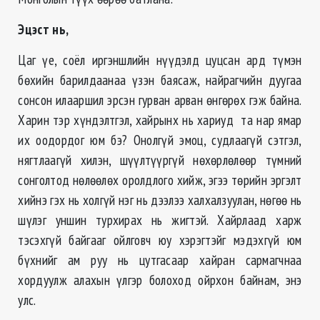
Эцэст нь,
Цаг үе, соёл иргэншлийн нүүдэлд цуцсан ард түмэн
бөхийн барилдаанаа үзэн баясаж, найрагчийн дуугаа
сонсон илааршил эрсэн гурван арван өнгөрөх гэж байна.
Харин тэр хүндэлтгэл, хайрынх нь хариуд та нар ямар
их оодордог юм бэ? Онолгүй эмоц, судлаагүй сэтгэл,
нягтлаагүй хилэн, шүүлтүүргүй нөхөрлөлөөр түмний
сонголтод нөлөөлөх оролдлого хийж, эгээ төрийн эргэлт
хийнэ гэх нь холгүй нэг нь дээлээ халхалзуулан, нөгөө нь
шүлэг уншин турхирах нь жигтэй. Хайрлаад харж
тэсэхгүй байгааг ойлговч юу хэрэгтэйг мэдэхгүй юм
бүхнийг ам руу нь цутгасаар хайран сармагчнаа
хордуулж алахын үлгэр болоход ойрхон байнам, энэ
улс.