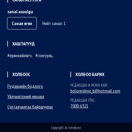
sanal asuulga
Санал өгөх
Нийт санал: 1
ХАШТАГУУД
ерөнхийлөгч
сонгууль
ХОЛБООС
ХОЛБОО БАРИХ
РЕДАКЦЫН И-МЭИЛ ХАЯГ:
Редакцийн бодлого
bolorerdene_b@hotmail.com
Үйлчилгээний нөхцөл
РЕДАКЦЫН УТАС:
7000-6321
Сурталчилгаа байршуулах
Copyright © trends.mn