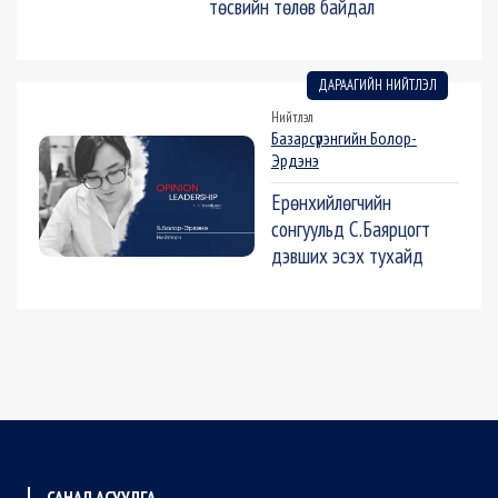
төсвийн төлөв байдал
ДАРААГИЙН НИЙТЛЭЛ
Нийтлэл
Базарсүрэнгийн Болор-
Эрдэнэ
Ерөнхийлөгчийн
сонгуульд С.Баярцогт
дэвших эсэх тухайд
САНАЛ АСУУЛГА