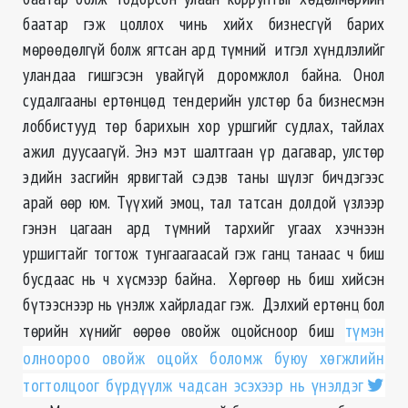
баатар гэж цоллох чинь хийх бизнесгүй барих
мөрөөдөлгүй болж ягтсан ард түмний итгэл хүндлэлийг
уландаа гишгэсэн увайгүй доромжлол байна. Онол
судалгааны ертөнцөд тендерийн улстөр ба бизнесмэн
лоббистууд төр барихын хор уршгийг судлах, тайлах
ажил дуусаагүй. Энэ мэт шалтгаан үр дагавар, улстөр
эдийн засгийн ярвигтай сэдэв таны шүлэг бичдэгээс
арай өөр юм. Түүхий эмоц, тал татсан долдой үзлээр
гэнэн цагаан ард түмний тархийг угаах хэчнээн
уршигтайг тогтож тунгаагаасай гэж ганц танаас ч биш
бусдаас нь ч хүсмээр байна. Хөргөөр нь биш хийсэн
бүтээснээр нь үнэлж хайрладаг гэж. Дэлхий ертөнц бол
төрийн хүнийг өөрөө овойж оцойсноор биш
түмэн
олноороо овойж оцойх боломж буюу хөгжлийн
тогтолцоог бүрдүүлж чадсан эсэхээр нь үнэлдэг