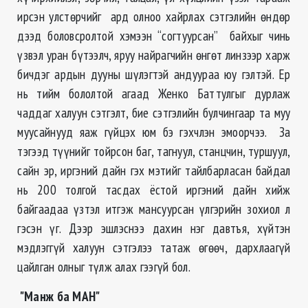
ирсэн улстөрчийг ард олноо хайрлах сэтгэлийн өндөр
дээд боловсролтой хэмээн “согтуурсан” байхыг чинь
үзвэл уран бүтээлч, яруу найрагчийн өнгөт линзээр харж
бичдэг ардын дууны шүлэгтэй андуураа юу гэлтэй. Ер
нь тийм бололтой агаад Женко Баттулгыг дурлаж
чаддаг халуун сэтгэлт, бие сэтгэлийн булчингаар та муу
муусайнууд яаж гүйцэх юм бэ гэхчлэн эмоорчээ. За
тэгээд түүнийг тойрсон баг, тагнуул, станцчин, туршуул,
сайн эр, иргэний дайн гэх мэтийг тайлбарласан байдал
нь 200 толгой тасдах ёстой иргэний дайн хийж
байгаадаа үзтэл итгэж мансуурсан үлгэрийн зохиол л
гэсэн үг. Дээр эшлэснээ дахин нэг давтъя, хүйтэн
мэдлэггүй халуун сэтгэлээ татаж өгөөч, дархлаагүй
цайлган олныг түлж алах гээгүй бол.
"Манж ба МАН"