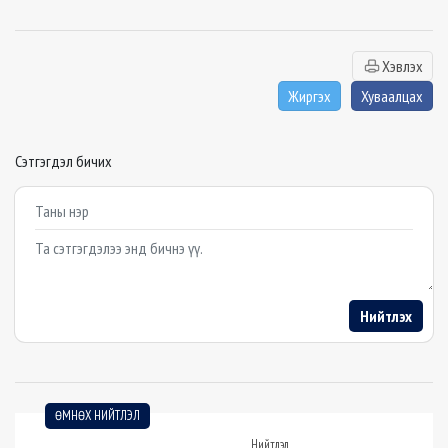
Хэвлэх
Жиргэх
Хуваалцах
Сэтгэгдэл бичих
Example textarea
Нийтлэх
ӨМНӨХ НИЙТЛЭЛ
Нийтлэл