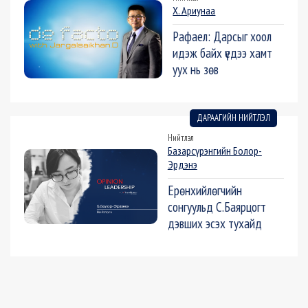
Х. Ариунаа
Рафаел: Дарсыг хоол
идэж байх үедээ хамт
уух нь зөв
ДАРААГИЙН НИЙТЛЭЛ
Нийтлэл
Базарсүрэнгийн Болор-
Эрдэнэ
Ерөнхийлөгчийн
сонгуульд С.Баярцогт
дэвших эсэх тухайд