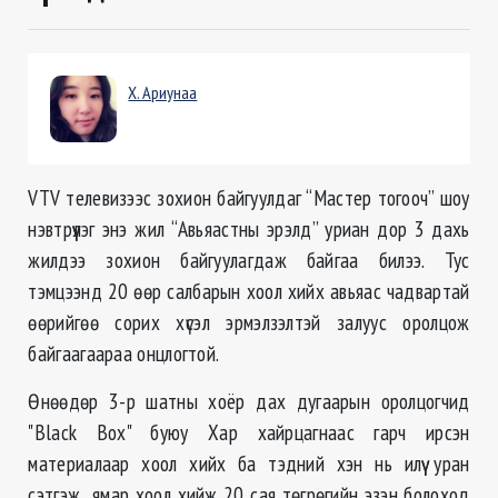
Х. Ариунаа
VTV телевизээс зохион байгуулдаг “Мастер тогооч” шоу
нэвтрүүлэг энэ жил “Авьяастны эрэлд” уриан дор 3 дахь
жилдээ зохион байгуулагдаж байгаа билээ. Тус
тэмцээнд 20 өөр салбарын хоол хийх авьяас чадвартай
өөрийгөө сорих хүсэл эрмэлзэлтэй залуус оролцож
байгаагаараа онцлогтой.
Өнөөдөр 3-р шатны хоёр дах дугаарын оролцогчид
"Black Box" буюу Хар хайрцагнаас гарч ирсэн
материалаар хоол хийх ба тэдний хэн нь илүү уран
сэтгэж ямар хоол хийж 20 сая төгрөгийн эзэн болоход