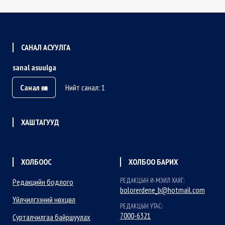
САНАЛ АСУУЛГА
sanal asuulga
Санал өгөх
Нийт санал: 1
ХАШТАГУУД
ХОЛБООС
ХОЛБОО БАРИХ
РЕДАКЦЫН И-МЭИЛ ХАЯГ:
Редакцийн бодлого
bolorerdene_b@hotmail.com
Үйлчилгээний нөхцөл
РЕДАКЦЫН УТАС:
7000-6321
Сурталчилгаа байршуулах