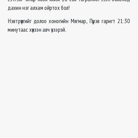
дахин нэг алхам ойртох бол!
Нэвтрүүлгийг долоо хоногийн Мягмар, Пүрэв гаригт 21:30
минутаас хүлээн авч үзээрэй.