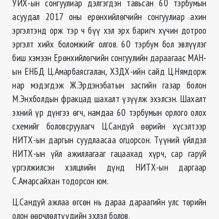
УИХ-ын сонгуулиар дэлгэгдэн тавьсан 60 тэрбумын
асуудал 2017 оны ерөнхийлөгчийн сонгуулиар ахин
эргэлтэнд орж тэр ч бүү хэл эрх баригч хүчин дотроо
эргэлт хийх боломжийг олгов. 60 тэрбум бол эвлүүлэг
биш хэмээн Ерөнхийлөгчийн сонгуулийн дараагаас МАН-
ын ЕНБД Ц.Амарбаясгалан, ХЗДХ-ийн сайд Ц.Нямдорж
нар мэдэгдэж Ж.Эрдэнэбатын засгийн газар болон
М.Энхболдын фракцад шахалт үзүүлж эхэлсэн. Шахалт
эхний үр дүнгээ өгч, намдаа 60 тэрбумын орлого олох
схемийг боловсруулагч Ц.Сандуй өөрийн хүсэлтээр
НИТХ-ын даргын суудлаасаа огцорсон. Түүний үйлдэл
НИТХ-ын үйл ажиллагааг гацаахад хүрч, сар гаруй
үргэлжилсэн хэлцлийн дүнд НИТХ-ын даргаар
С.Амарсайхан тодорсон юм.
Ц.Сандуй ажлаа өгсөн нь дараа дараагийн улс төрийн
олон өөрчлөлтүүдийн эхлэл болов.