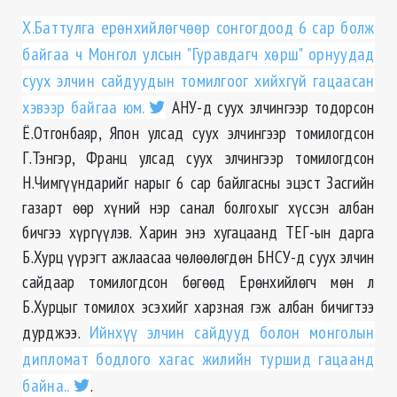
Х.Баттулга ерөнхийлөгчөөр сонгогдоод 6 сар болж
байгаа ч Монгол улсын "Гуравдагч хөрш" орнуудад
суух элчин сайдуудын томилгоог хийхгүй гацаасан
хэвээр байгаа юм.
АНУ-д суух элчингээр тодорсон
Ё.Отгонбаяр, Япон улсад суух элчингээр томилогдсон
Г.Тэнгэр, Франц улсад суух элчингээр томилогдсон
Н.Чимгүүндарийг нарыг 6 сар байлгасны эцэст Засгийн
газарт өөр хүний нэр санал болгохыг хүссэн албан
бичгээ хүргүүлэв. Харин энэ хугацаанд ТЕГ-ын дарга
Б.Хурц үүрэгт ажлаасаа чөлөөлөгдөн БНСУ-д суух элчин
сайдаар томилогдсон бөгөөд Ерөнхийлөгч мөн л
Б.Хурцыг томилох эсэхийг харзная гэж албан бичигтээ
дурджээ.
Ийнхүү элчин сайдууд болон монголын
дипломат бодлого хагас жилийн туршид гацаанд
байна..
.