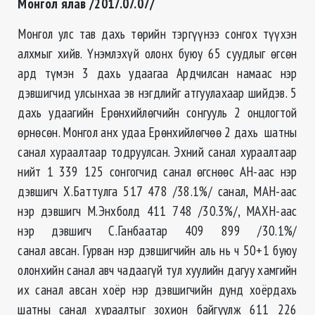
Монгол ялав /2017.07.07/
Монгол улс тав дахь төрийн тэргүүнээ сонгох түүхэн
алхмыг хийв. Үнэмлэхүй олонх буюу 65 суудлыг өгсөн
ард түмэн 3 дахь удаагаа Ардчилсан намаас нэр
дэвшигчид улсынхаа эв нэгдлийг атгуулахаар шийдэв. 5
дахь удаагийн Ерөнхийлөгчийн сонгууль 2 онцлогтой
өрнөсөн. Монгол анх удаа Ерөнхийлөгчөө 2 дахь шатны
санал хураалтаар тодруулсан. Эхний санал хураалтаар
нийт 1 339 125 сонгогчид санал өгснөөс АН-аас нэр
дэвшигч Х.Баттулга 517 478 /38.1%/ санал, МАН-аас
нэр дэвшигч М.Энхболд 411 748 /30.3%/, МАХН-аас
нэр дэвшигч С.Ганбаатар 409 899 /30.1%/
санал авсан. Гурван нэр дэвшигчийн аль нь ч 50+1 буюу
олонхийн санал авч чадаагүй тул хуулийн дагуу хамгийн
их санал авсан хоёр нэр дэвшигчийн дунд хоёрдахь
шатны санал хураалтыг зохион байгуулж 611 226