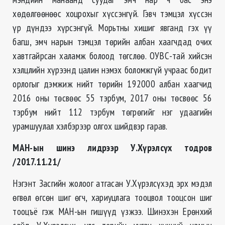
хөдөлгөөнөөс хоцрохыг хүссэнгүй. Гэвч тэмцэл хүссэн
үр дүндээ хүрсэнгүй. Морьтны хишиг явганд гэх үү
багш, эмч нарын тэмцэл төрийн албан хаагчдад очих
хавтгайрсан халамж болоод төгслөө. ОУВС-тай хийсэн
хэлцлийн хүрээнд цалин нэмэх боломжгүй учраас бодит
орлогыг дэмжиж нийт төрийн 192000 албан хаагчид
2016 оны төсвөөс 55 тэрбум, 2017 оны төсвөөс 56
тэрбум нийт 112 тэрбум төгрөгийг нэг удаагийн
урамшуулал хэлбэрээр олгох шийдвэр гарав.
МАН-ын шинэ лидрээр У.Хүрэлсүх тодров
/2017.11.21/
Нэгэнт Засгийн жолоог атгасан У.Хүрэлсүхэд эрх мэдэл
өгвөл өгсөн шиг өгч, хариуцлага тооцвол тооцсон шиг
тооцъё гэж МАН-ын гишүүд үзжээ. Шинэхэн Ерөнхий