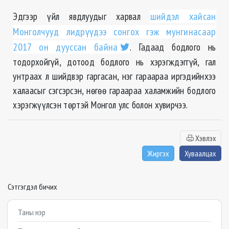
Эдгээр үйл явдлуудыг харвал
шийдэл хайсан
Монголчууд лидрүүдээ сонгох гэж мунгинасаар
2017 он дууссан байна
. Гадаад бодлого нь
тодорхойгүй, дотоод бодлого нь хэрэгждэггүй, гал
унтраах л шийдвэр гаргасан, нэг гараараа иргэдийнхээ
халаасыг сэгсэрсэн, нөгөө гараараа халамжийн бодлого
хэрэгжүүлсэн төртэй Монгол улс болон хувирчээ.
Хэвлэх
Жиргэх
Хуваалцах
Сэтгэгдэл бичих
Example textarea