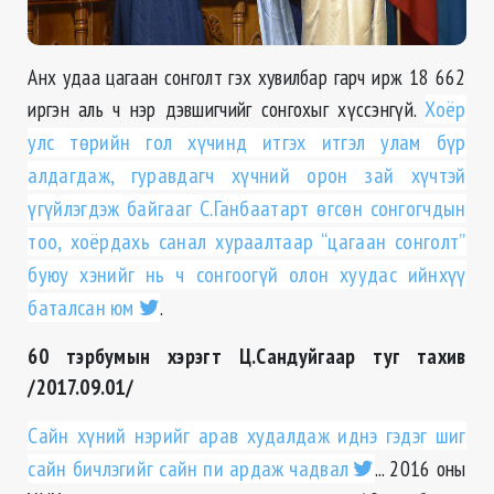
Анх удаа цагаан сонголт гэх хувилбар гарч ирж 18 662
иргэн аль ч нэр дэвшигчийг сонгохыг хүссэнгүй.
Хоёр
улс төрийн гол хүчинд итгэх итгэл улам бүр
алдагдаж, гуравдагч хүчний орон зай хүчтэй
үгүйлэгдэж байгааг С.Ганбаатарт өгсөн сонгогчдын
тоо, хоёрдахь санал хураалтаар “цагаан сонголт”
буюу хэнийг нь ч сонгоогүй олон хуудас ийнхүү
баталсан юм
.
60 тэрбумын хэрэгт Ц.Сандуйгаар туг тахив
/2017.09.01/
Сайн хүний нэрийг арав худалдаж иднэ гэдэг шиг
сайн бичлэгийг сайн пи ардаж чадвал
... 2016 оны