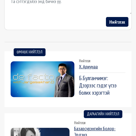
Нийтлэх
ӨМНӨХ НИЙТЛЭЛ
Нийтлэл
Х. Ариунаа
Б.Булганчимэг:
Дээрээс гэдэг үгээ
болих хэрэгтэй
ДАРААГИЙН НИЙТЛЭЛ
Нийтлэл
Базарсүрэнгийн Болор-
Эрдэнэ