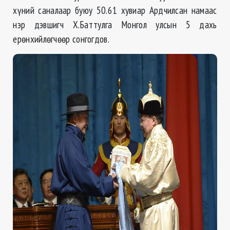
хүний саналаар буюу 50.61 хувиар Ардчилсан намаас
нэр дэвшигч Х.Баттулга Монгол улсын 5 дахь
ерөнхийлөгчөөр сонгогдов.