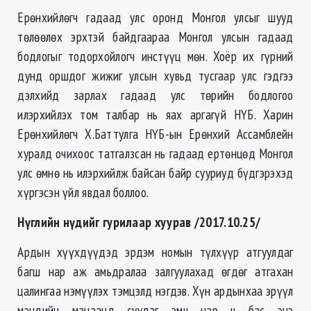
Ерөнхийлөгч гадаад улс оронд Монгол улсыг шууд
төлөөлөх эрхтэй байдгаараа Монгол улсын гадаад
бодлогыг тодорхойлогч инстүүц мөн. Хоёр их гүрний
дунд оршдог жижиг улсын хувьд тусгаар улс гэдгээ
дэлхийд зарлах гадаад улс төрийн бодлогоо
илэрхийлэх том талбар нь яах аргагүй НҮБ. Харин
Ерөнхийлөгч Х.Баттулга НҮБ-ын Ерөнхий Ассамблейн
хуралд очихоос татгалзсан нь гадаад ертөнцөд Монгол
улс өмнө нь илэрхийлж байсан байр сууриуд бүдгэрэхэд
хүргэсэн үйл явдал боллоо.
Нүглийн нүдийг гурилаар хуурав /2017.10.25/
Ардын хүүхдүүдэд эрдэм номын түлхүүр атгуулдаг
багш нар аж амьдралаа залгуулахад өгдөг атгахан
цалингаа нэмүүлэх тэмцэлд нэгдэв. Хүн ардынхаа эрүүл
мэндийн манаанд суудаг эмч нар ч бас энэ