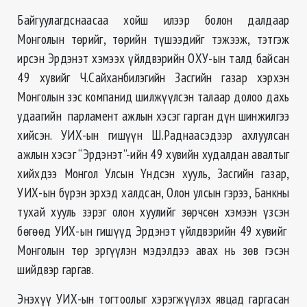
Байгуулагдснаасаа хойш илээр болон далдаар
Монголын төрийг, төрийн түшээдийг тэжээж, тэтгэж
ирсэн Эрдэнэт хэмээх үйлдвэрийн ОХУ-ын талд байсан
49 хувийг Ч.Сайханбилэгийн Засгийн газар хэрхэн
Монголын зэс компанид шилжүүлсэн талаар долоо дахь
удаагийн парламент ажлын хэсэг гарган дүн шинжилгээ
хийсэн. УИХ-ын гишүүн Ш.Раднаасэдээр ахлуулсан
ажлын хэсэг “Эрдэнэт”-ийн 49 хувийн худалдан авалтыг
хийхдээ Монгол Улсын Үндсэн хууль, Засгийн газар,
УИХ-ын бүрэн эрхэд халдсан, Олон улсын гэрээ, Банкны
тухай хууль зэрэг олон хуулийг зөрчсөн хэмээн үзсэн
бөгөөд УИХ-ын гишүүд Эрдэнэт үйлдвэрийн 49 хувийг
Монголын төр эргүүлэн мэдэлдээ авах нь зөв гэсэн
шийдвэр гаргав.
Энэхүү УИХ-ын тогтоолыг хэрэгжүүлэх явцад гаргасан