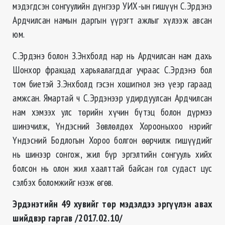
мэдэгдсэн сонгуулийн дүнгээр УИХ-ын гишүүн С.Эрдэнэ
Ардчилсан намын даргын үүрэгт ажлыг хүлээж авсан
юм.
С.Эрдэнэ болон З.Энхболд нар нь Ардчилсан нам дахь
Шонхор фракцад харьяалагддаг учраас С.Эрдэнэ бол
том биетэй З.Энхболд гэсэн хошигнол энэ үеэр гараад
амжсан. Ямартай ч С.Эрдэнээр удирдуулсан Ардчилсан
нам хэмээх улс төрийн хүчин бүтэц болон дүрмээ
шинэчилж, Үндэсний Зөвлөлдөх Хорооныхоо нэрийг
Үндэсний Бодлогын Хороо болгон өөрчилж гишүүдийг
нь шинээр сонгож, жил бүр эргэлтийн сонгууль хийх
болсон нь олон жил хаалттай байсан гол судаст цус
сэлбэх боломжийг нээж өгөв.
Эрдэнэтийн 49 хувийг төр мэдэлдээ эргүүлэн авах
шийдвэр гаргав /2017.02.10/