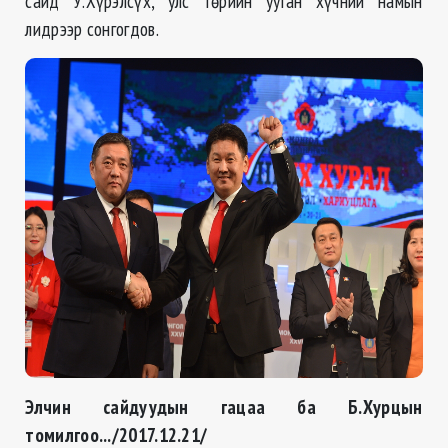
сайд У.Хүрэлсүх, улс төрийн ууган хүчний намын
лидрээр сонгогдов.
Элчин сайдуудын гацаа ба Б.Хурцын
томилгоо.../2017.12.21/