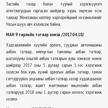
Засгийн газар болон түүний хэрэгжүүлэгч
агентлагуудын гаргасан шийдвэр хууль зөрчсөн эсэх
талаар Монголиан коппер корпорейшний нэхэмжлэлийг
Улсын шүүх авч хэлэлцэж байна.
МАН 9 төрлийн татвар нэмэв /2017.04.10/
Хадгаламжийн хүүгийн орлого, суудлын автомашины
албан татвар, импортын тамхины албан татвар,
шатахууны онцгой албан татварын хувь хэмжээг нэмэх
шийдвэр 2017 оны 5 дугаар сарын 1-ээс хэрэгжиж
эхэлсэн бол хувь хүний орлогын албан татвар, тамхи
согтууруулах ундааны албан татвар, газар худалдаалах
албан татвар, ашигт малтмалын лицензийн албан
татварууд 2018 оны 1 дүгээр сарын нэгнээс хэрэгжиж
эхэлнэ.