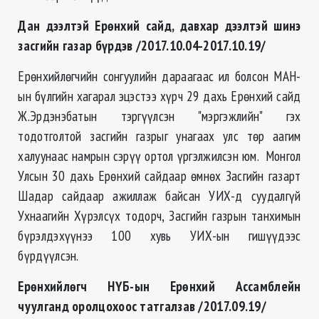
Дан дээлтэй Ерөнхий сайд, давхар дээлтэй шинэ
засгийн газар бүрдэв /2017.10.04-2017.10.19/
Ерөнхийлөгчийн сонгуулийн дараагаас ил болсон МАН-
ын бүлгийн хагарал эцэстээ хүрч 29 дахь Ерөнхий сайд
Ж.Эрдэнэбатын тэргүүлсэн "мэргэжлийн" гэх
тодотголтой засгийн газрыг унагаах улс төр аагим
халуунаас намрын сэрүү ортол үргэлжилсэн юм. Монгол
Улсын 30 дахь Ерөнхий сайдаар өмнөх Засгийн газарт
Шадар сайдаар ажиллаж байсан УИХ-д суудалгүй
Ухнаагийн Хүрэлсүх тодорч, Засгийн газрын танхимын
бүрэлдэхүүнээ 100 хувь УИХ-ын гишүүдээс
бүрдүүлсэн.
Ерөнхийлөгч НҮБ-ын Ерөнхий Ассамблейн
чуулганд оролцохоос татгалзав /2017.09.19/