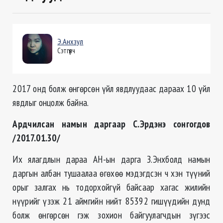
Э.Анхзул
Сэтгүүлч
2017 онд болж өнгөрсөн үйл явдлуудаас дараах 10 үйл
явдлыг онцолж байна.
Ардчилсан намын даргаар С.Эрдэнэ сонгогдов
/2017.01.30/
Их ялагдлын дараа АН-ын дарга З.Энхболд намын
даргын албан тушаалаа өгөхөө мэдэгдсэн ч хэн түүний
орыг залгах нь тодорхойгүй байсаар хагас жилийн
нүүрийг үзэж 21 аймгийн нийт 85392 гишүүдийн дунд
болж өнгөрсөн гэж зохион байгуулагчдын зүгээс