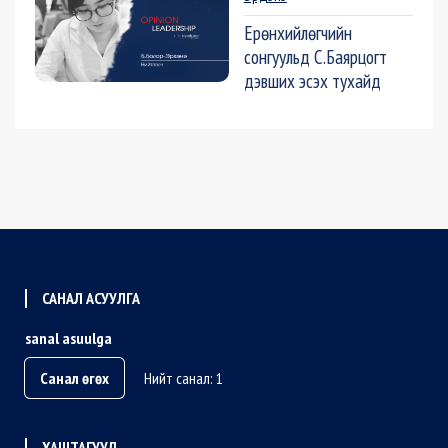
Ерөнхийлөгчийн
сонгуульд С.Баярцогт
дэвших эсэх тухайд
САНАЛ АСУУЛГА
sanal asuulga
Санал өгөх
Нийт санал: 1
ХАШТАГУУД