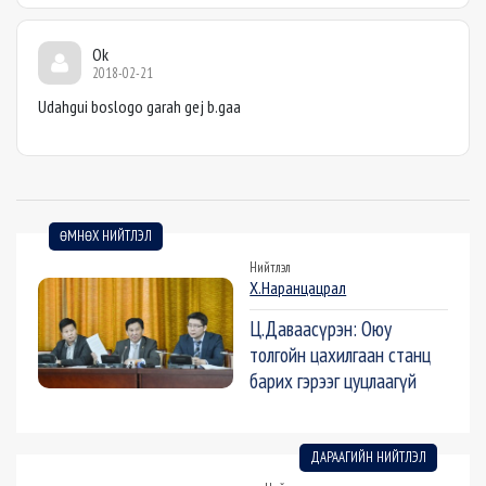
Ok
2018-02-21
Udahgui boslogo garah gej b.gaa
ӨМНӨХ НИЙТЛЭЛ
Нийтлэл
Х.Наранцацрал
Ц.Даваасүрэн: Оюу
толгойн цахилгаан станц
барих гэрээг цуцлаагүй
ДАРААГИЙН НИЙТЛЭЛ