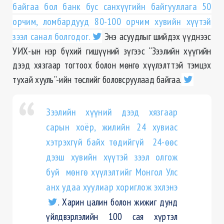
байгаа бол банк бус санхүүгийн байгууллага 50
орчим, ломбардууд 80-100 орчим хувийн хүүтэй
зээл санал болгодог.
Энэ асуудлыг шийдэх үүднээс
УИХ-ын нэр бүхий гишүүний зүгээс “Зээлийн хүүгийн
дээд хязгаар тогтоох болон мөнгө хүүлэлттэй тэмцэх
тухай хууль”-ийн төслийг боловсруулаад байгаа.
Зээлийн хүүний дээд хязгаар
сарын хоёр, жилийн 24 хувиас
хэтрэхгүй байх төдийгүй 24-өөс
дээш хувийн хүүтэй зээл олгож
буй мөнгө хүүлэлтийг Монгол Улс
анх удаа хуулиар хориглож эхлэнэ
. Харин цалин болон жижиг дунд
үйлдвэрлэлийн 100 сая хүртэл