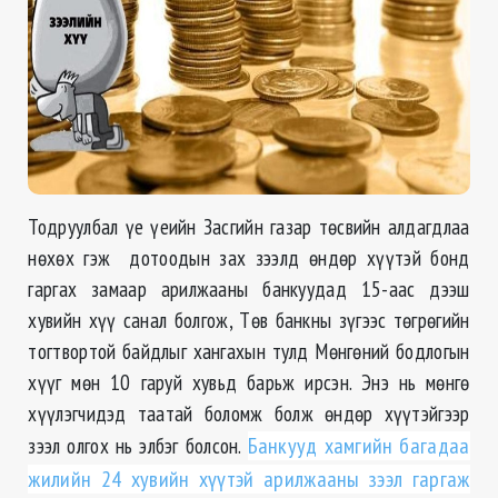
Тодруулбал үе үеийн Засгийн газар төсвийн алдагдлаа
нөхөх гэж дотоодын зах зээлд өндөр хүүтэй бонд
гаргах замаар арилжааны банкуудад 15-аас дээш
хувийн хүү санал болгож, Төв банкны зүгээс төгрөгийн
тогтвортой байдлыг хангахын тулд Мөнгөний бодлогын
хүүг мөн 10 гаруй хувьд барьж ирсэн. Энэ нь мөнгө
хүүлэгчидэд таатай боломж болж өндөр хүүтэйгээр
зээл олгох нь элбэг болсон.
Банкууд хамгийн багадаа
жилийн 24 хувийн хүүтэй арилжааны зээл гаргаж