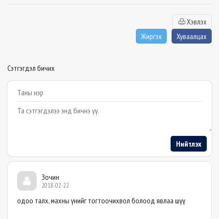
Хэвлэх
Жиргэх
Хуваалцах
Сэтгэгдэл бичих
Example textarea
Нийтлэх
Зочин
2018-02-22
одоо талх, махны үнийг тогтоочихвол болоод явлаа шүү