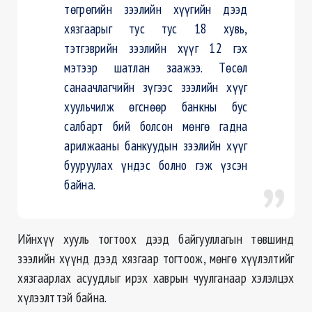
төгрөгийн зээлийн хүүгийн дээд
хязгаарыг тус тус 18 хувь,
тэтгэврийн зээлийн хүүг 12 гэх
мэтээр шатлан заажээ. Төсөл
санаачлагчийн зүгээс зээлийн хүүг
хуульчилж өгснөөр банкны бус
салбарт бий болсон мөнгө гадна
арилжааны банкуудын зээлийн хүүг
бууруулах үндэс болно гэж үзсэн
байна.
Ийнхүү хууль тогтоох дээд байгууллагын төвшинд
зээлийн хүүнд дээд хязгаар тогтоож, мөнгө хүүлэлтийг
хязгаарлах асуудлыг ирэх хаврын чуулганаар хэлэлцэх
хүлээлттэй байна.