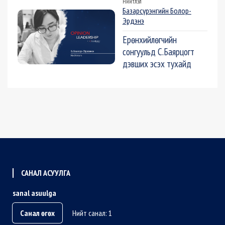
Нийтлэл
Базарсүрэнгийн Болор-
Эрдэнэ
Ерөнхийлөгчийн
сонгуульд С.Баярцогт
дэвших эсэх тухайд
САНАЛ АСУУЛГА
sanal asuulga
Санал өгөх
Нийт санал: 1