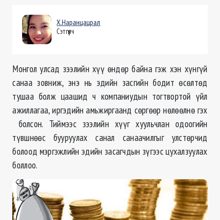
Х.Наранцацрал
Сэтгүүлч
Монгол улсад зээлийн хүү өндөр байна гэж хэн хүнгүй
санаа зовниж, энэ нь эдийн засгийн бодит өсөлтөд
тушаа болж цаашид ч компаниудын тогтвортой үйл
ажиллагаа, иргэдийн амьжиргаанд сөргөөр нөлөөлнө гэх
болсон. Тиймээс зээлийн хүүг хуульчлан одоогийн
түвшнөөс бууруулах санал санаачилгыг улстөрчид
болоод мэргэжлийн эдийн засагчдын зүгээс цухалзуулах
боллоо.