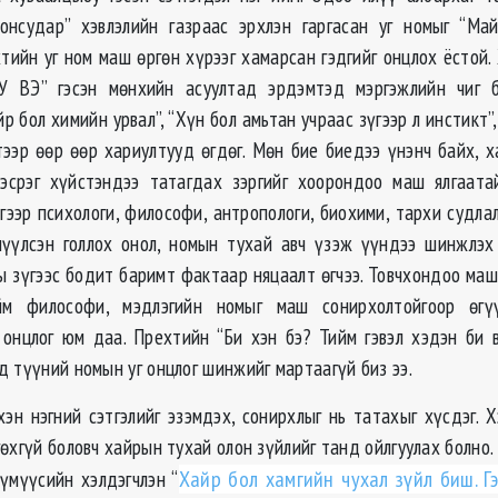
онсудар” хэвлэлийн газраас эрхлэн гаргасан уг номыг “Ма
хтийн уг ном маш өргөн хүрээг хамарсан гэдгийг онцлох ёстой.
ВЭ” гэсэн мөнхийн асуултад эрдэмтэд мэргэжлийн чиг 
р бол химийн урвал”, “Хүн бол амьтан учраас зүгээр л инстикт”,
этээр өөр өөр хариултууд өгдөг. Мөн бие биедээ үнэнч байх, х
 эсрэг хүйстэндээ татагдах зэргийг хоорондоо маш ялгаата
гээр психологи, философи, антропологи, биохими, тархи судлал
шүүлсэн голлох онол, номын тухай авч үзэж үүндээ шинжлэх
ы зүгээс бодит баримт фактаар няцаалт өгчээ. Товчхондоо маш
йм философи, мэдлэгийн номыг маш сонирхолтойгоор өг
 онцлог юм даа. Прехтийн “Би хэн бэ? Тийм гэвэл хэдэн би в
д түүний номын уг онцлог шинжийг мартаагүй биз ээ.
хэн нэгний сэтгэлийг эзэмдэх, сонирхлыг нь татахыг хүсдэг. Х
өхгүй боловч хайрын тухай олон зүйлийг танд ойлгуулах болно.
үмүүсийн хэлдэгчлэн “
Хайр бол хамгийн чухал зүйл биш. Гэ