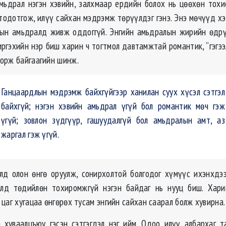
ьдрал нэгэн хэвийн, залхмаар ердийн болох нь цөөхөн тох
 тодотгож, илүү сайхан мэдрэмж төрүүлдэг гэнэ. Энэ мөчүүд хэ
мын амьдралд живж оддоггүй. Энгийн амьдралын жирийн өдрү
иргэхийн нэр биш харин ч тогтмол давтамжтай романтик, “гэгээ
орж байгаагийн шинж.
Ганцаардлын мэдрэмж байхгүйгээр ханилан суух хүсэл сэтгэл
байхгүй; нэгэн хэвийн амьдрал үгүй бол романтик мөч гэж
үгүй; зовлон зүдгүүр, гашуудалгүй бол амьдралын амт, аз
жаргал гэж үгүй.
д олон өнгө оруулж, сонирхолтой болгодог хүмүүс ихэнхдэ
лд төдийлөн тохиромжгүй нэгэн байдаг нь нууц биш. Хари
цаг хугацаа өнгөрөх тусам энгийн сайхан саарал болж хувирна. 
 хуваалцъюу гэсэн сэтгэгдэл нэг ийм. Одоо илүү албархаг т