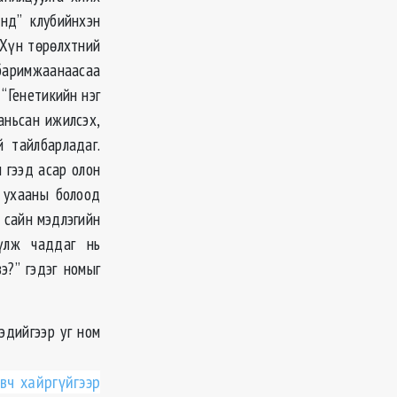
йнд” клубийнхэн
 Хүн төрөлхтний
баримжаанаасаа
 “Генетикийн нэг
аньсан ижилсэх,
й тайлбарладаг.
 гээд асар олон
 ухааны болоод
 сайн мэдлэгийн
үүлж чаддаг нь
э?” гэдэг номыг
эдийгээр уг ном
вч хайргүйгээр