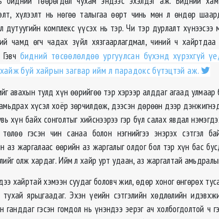
ь бидний төөрөгдөл чухам эндээс эхэлдэг аж. Бидний хам
элт, хүлээлт нь нөгөө талыгаа өөрт чинь мөн л өндөр шаар
 л дутуугийн комплекс үүсэх нь тэр. Чи тэр дурлалт хүнээсээ 
ий чамд өгч чадах зүйл хязгаарлагдмал, чиний ч хайртдаа
. Гэвч
бидний төсөөлөлдөө ургуулсан бүхэнд хүрэхгүй ү
 хайж буй хайрын загвар ийм л парадокс бүтэцтэй аж.
ийг авахын тулд хүн өөрийгөө тэр хэрээр алддаг агаад улмаар 
 амьдрах хүсэл хоёр зөрчилдөж, дээсэн дөрөөн дээр дэнжигнэд
вь хүн байх сонголтыг хийснээрээ гэр бүл салах явдал нэмэгдэ
 төлөө гэсэн чин санаа болон нэгнийгээ энэрэх сэтгэл бай
ын аз жаргалаас өөрийн аз жаргалыг олдог бол тэр хүн бас бу
лийг олж хардаг. Ийм л хайр урт удаан, аз жаргалтай амьдралы
дээ хайртай хэмээн суудаг боловч жил, өдөр хоног өнгөрөх тус
 тухай ярьцгаадаг. Эхэн үеийн сэтгэлийн хөдлөлийн идэвх
н ганддаг гэсэн гомдол нь үнэндээ эерэг ач холбогдолтой ч г