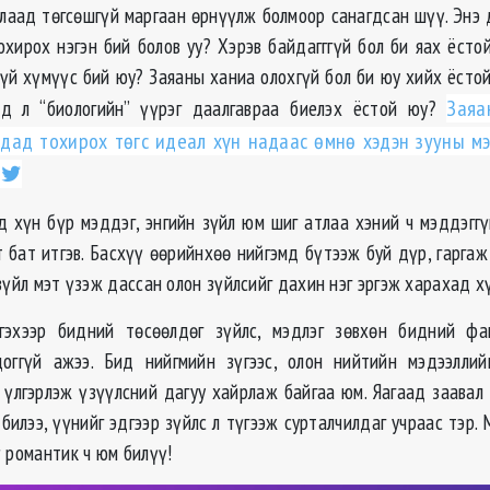
улаад төгсөшгүй маргаан өрнүүлж болмоор санагдсан шүү. Энэ 
охирох нэгэн бий болов уу? Хэрэв байдагггүй бол би яах ёстой
гүй хүмүүс бий юу? Заяаны ханиа олохгүй бол би юу хийх ёсто
аад л “биологийн” үүрэг даалгавраа биелэх ёстой юу?
Заяа
дад тохирох төгс идеал хүн надаас өмнө хэдэн зууны м
д хүн бүр мэддэг, энгийн зүйл юм шиг атлаа хэний ч мэддэггү
 бат итгэв. Басхүү өөрийнхөө нийгэмд бүтээж буй дүр, гаргаж
зүйл мэт үзэж дассан олон зүйлсийг дахин нэг эргэж харахад хү
гэхээр бидний төсөөлдөг зүйлс, мэдлэг зөвхөн бидний фа
оггүй ажээ. Бид нийгмийн зүгээс, олон нийтийн мэдээллийн
д үлгэрлэж үзүүлсний дагуу хайрлаж байгаа юм. Яагаад заавал
билээ, үүнийг эдгээр зүйлс л түгээж сурталчилдаг учраас тэр.
 романтик ч юм билүү!