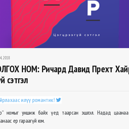
4, 2018
ЛГОХ НОМ: Ричард Давид Прехт Хай
й сэтгэл
йрлахаас илүү романтик!
р” номыг уншиж байх үед таарсан эшлэл. Надад цаанаа
анаас ер гараагүй юм.