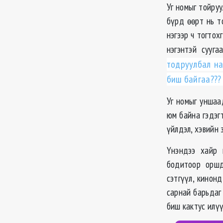
Уг номыг тойру
бүрд өөрт нь т
нэгээр ч тогтох
нэгэнтэй сууг
тодруулбал на
биш байгаа???
Уг номыг уншаа
юм байна гэдэгт
үйлдэл, хэвийн 
Үнэндээ хайр 
бодитоор оршд
сэтгүүл, кинон
сарнай барьдаг 
биш кактус илүү