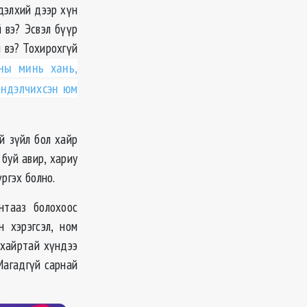
дэлхий дээр хүн
 вэ? Эсвэл бүүр
й вэ? Тохирохгүй
ны минь хань,
эндэлчихсэн юм
й зүйл бол хайр
 буй авир, хариу
ргэх болно.
нтааз болохоос
 хэрэгсэл, ном
 хайртай хүндээ
 Магадгүй сарнай