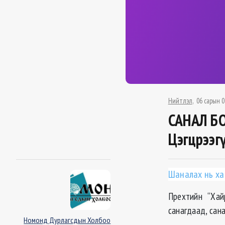
Нийтлэл
06 сарын 0
САНАЛ БО
Цэгцрээгү
Шаналах нь ха
Прехтийн “Хай
санагдаад, сана
Номонд Дурлагсдын Холбоо