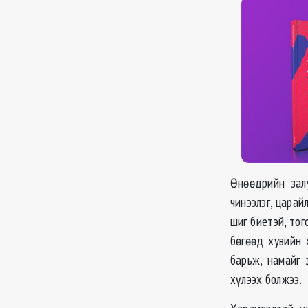
Өнөөдрийн зал
чинээлэг, царай
шиг биетэй, то
бөгөөд хувийн 
барьж, намайг 
хүлээх болжээ.