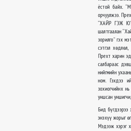
ёстой байх. “М
орчуулжээ. Пре
“ХАЙР ГЭЖ ЮУ 
шалтгаалан “Хай
зорилго” гэх м
сэтгэл хөдлөл,
Прехт харин эд
салбараас дэв
нийгмийн ухаан
ном. Гэхдээ и
зохиогчийнх нь
уншсан уншигчи
Бид бүгдээрээ 
энэхүү жорыг өг
Мэдээж хэрэг х