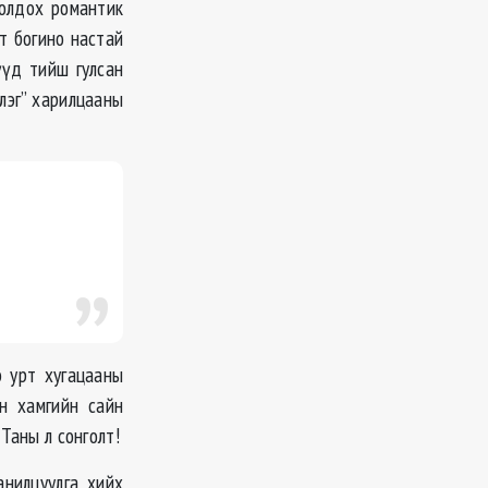
иолдох романтик
т богино настай
үд тийш гулсан
лэг” харилцааны
э урт хугацааны
н хамгийн сайн
Таны л сонголт!
анилцуулга хийх