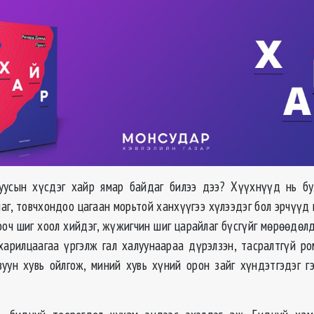
уусын хүсдэг хайр ямар байдаг билээ дээ? Хүүхнүүд нь бул
лаг, товчхондоо цагаан морьтой ханхүүгээ хүлээдэг бол эрчүүд 
гооч шиг хоол хийдэг, жүжигчин шиг царайлаг бүсгүйг мөрөөдөл
харилцаагаа үргэлж гал халуунаараа дүрэлзэн, тасралтгүй р
зуун хувь ойлгож, миний хувь хүний орон зайг хүндэтгэдэг гэ