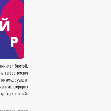
чинлаг биетэй,
нь загвар өмсөгч
дөө амьдруулдаг
омантик сюрприз
эд төгс нэгнийг