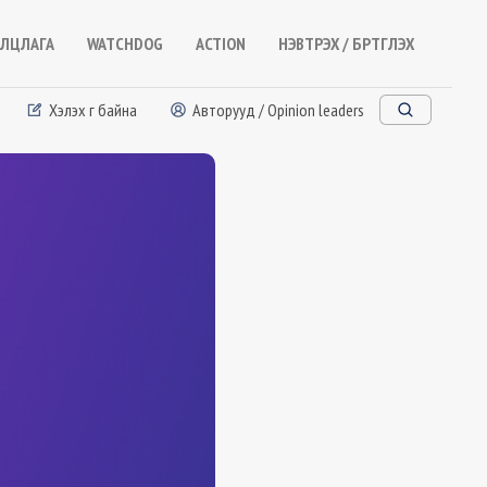
ЛЦЛАГА
WATCHDOG
ACTION
НЭВТРЭХ / БҮРТГҮҮЛЭХ
Хэлэх үг байна
Авторууд / Opinion leaders