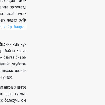
трагчдаа тавих
длага эргүүлээд
маш ихийг хүсэх
 өгч чадах зүйл
ед хайр балран
бидний хувь хүн
эг байна. Харин
ж байгаа биз ээ.
дгийг үгүйсгэж
сдынхаас өөрийн
н үндэс.
ам анхных шигээ
жил өдөр тутмын
эж болохуйц юм.