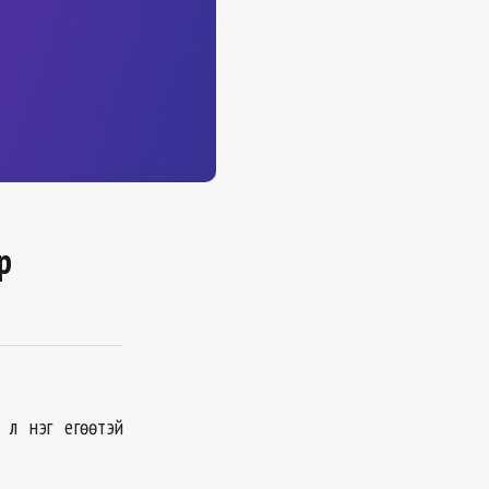
р
 л нэг егөөтэй