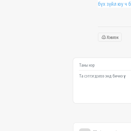
бүх зүйл юу ч 
Хэвлэх
Сэтгэгдэл бичих
Example textarea