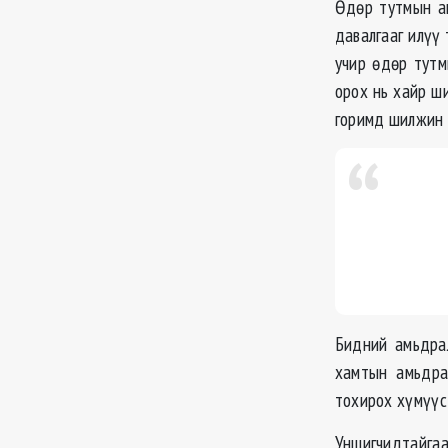
Өдөр тутмын ам
давалгааг илүү
учир өдөр тут
орох нь хайр ш
горимд шилжин 
Бидний амьдрал
хамтын амьдра
тохирох хүмүүс 
Уншигчидтайгаа