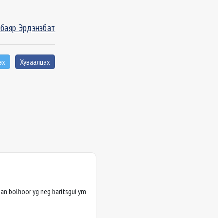
баяр Эрдэнэбат
эх
Хуваалцах
san bolhoor yg neg baritsgui ym