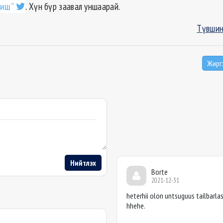
биш”
. Хүн бүр заавал уншаарай.
Түвшин
Жирг
Нийтлэх
Borte
2021-12-31
heterhii olon untsuguus tailbarla
hhehe.