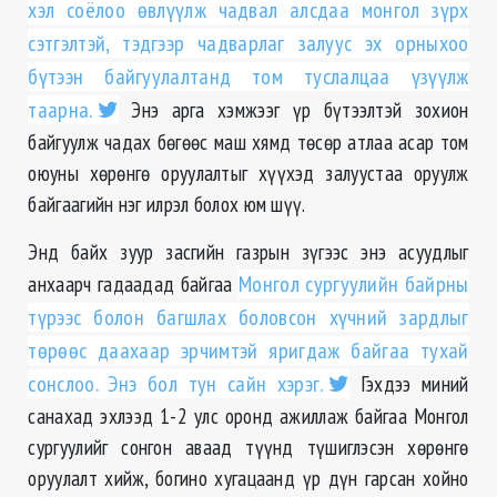
хэл соёлоо өвлүүлж чадвал алсдаа монгол зүрх
сэтгэлтэй, тэдгээр чадварлаг залуус эх орныхоо
бүтээн байгуулалтанд том туслалцаа үзүүлж
таарна.
Энэ арга хэмжээг үр бүтээлтэй зохион
байгуулж чадах бөгөөс маш хямд төсөр атлаа асар том
оюуны хөрөнгө оруулалтыг хүүхэд залуустаа оруулж
байгаагийн нэг илрэл болох юм шүү.
Энд байх зуур засгийн газрын зүгээс энэ асуудлыг
анхаарч гадаадад байгаа
Монгол сургуулийн байрны
түрээс болон багшлах боловсон хүчний зардлыг
төрөөс даахаар эрчимтэй яригдаж байгаа тухай
сонслоо. Энэ бол тун сайн хэрэг.
Гэхдээ миний
санахад эхлээд 1-2 улс оронд ажиллаж байгаа Монгол
сургуулийг сонгон аваад түүнд түшиглэсэн хөрөнгө
оруулалт хийж, богино хугацаанд үр дүн гарсан хойно