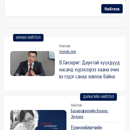
Нийтлэх
ӨМНӨХ НИЙТЛЭЛ
Нийтлэл
trends.mn
В.Ганзориг: Даунтай хүүхдүүд
насанд хүрэхээрээ хаана очих
вэ гэдэг санаа зовоож байна
ДАРААГИЙН НИЙТЛЭЛ
Нийтлэл
Базарсүрэнгийн Болор-
Эрдэнэ
Ерөнхийлөгчийн