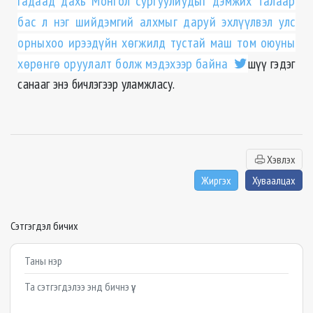
Гадаад дахь Монгол сургуулиудыг дэмжих талаар
бас л нэг шийдэмгий алхмыг даруй эхлүүлвэл улс
орныхоо ирээдүйн хөгжилд тустай маш том оюуны
хөрөнгө оруулалт болж мэдэхээр байна
шүү гэдэг
санааг энэ бичлэгээр уламжласу.
Хэвлэх
Жиргэх
Хуваалцах
Сэтгэгдэл бичих
Example textarea