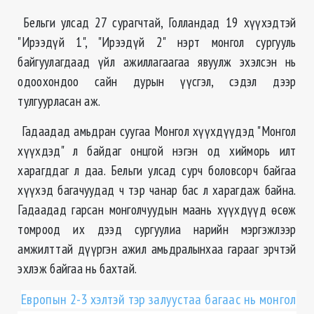
Бельги улсад 27 сурагчтай, Голландад 19 хүүхэдтэй
"Ирээдүй 1", "Ирээдүй 2" нэрт монгол сургууль
байгуулагдаад үйл ажиллагаагаа явуулж эхэлсэн нь
одоохондоо сайн дурын үүсгэл, сэдэл дээр
тулгуурласан аж.
Гадаадад амьдран суугаа Монгол хүүхдүүдэд "Монгол
хүүхдэд" л байдаг онцгой нэгэн од хийморь илт
харагддаг л даа. Бельги улсад сурч боловсорч байгаа
хүүхэд багачуудад ч тэр чанар бас л харагдаж байна.
Гадаадад гарсан монголчуудын маань хүүхдүүд өсөж
томроод их дээд сургуулиа нарийн мэргэжлээр
амжилттай дүүргэн ажил амьдралынхаа гарааг эрчтэй
эхлэж байгаа нь бахтай.
Европын 2-3 хэлтэй тэр залуустаа багаас нь монгол