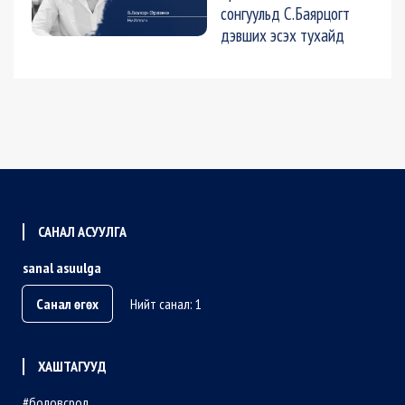
сонгуульд С.Баярцогт
дэвших эсэх тухайд
САНАЛ АСУУЛГА
sanal asuulga
Санал өгөх
Нийт санал: 1
ХАШТАГУУД
боловсрол