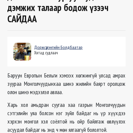
дэмжих талаар бодож үзээч
САЙДАА
Доржсүрэнгийн Болдбаатар
Хятад судлаач
Баруун Европын Бельги хэмээх хөгжингүй улсад амрах
зуураа Монголчуудынхаа шинэ жилийн баярт оролцож
олон шинэ мэдээлэл авлаа.
Харь хол амьдран суугаа хаа газрын Монголчуудын
сэтгэлийн уяа болсон нэг зүйл байдаг нь үр хүүхдээ
хэрхэн монгол хэл соёлтой нь ойр байлгаж өвлүүлэх
асуудал байдаг нь энд ч мөн ялгаагүй бололтой.