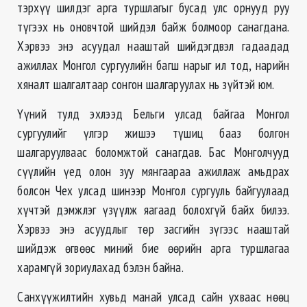
тэрхүү шилдэг арга туршлагыг бусад улс орнууд руу
түгээх нь оновчтой шийдэл байж болмоор санагдана.
Хэрвээ энэ асуудал нааштай шийдэгдвэл гадаадад
ажиллах Монгол сургуулийн багш нарыг ил тод, нарийн
хяналт шалгалтаар сонгон шалгаруулах нь зүйтэй юм.
Үүний тулд эхлээд Бельги улсад байгаа Монгол
сургуулийг үлгэр жишээ түшиц бааз болгон
шалгаруулваас боломжтой санагдав. Бас Монголчууд
сүүлийн үед олон зуу мянгаараа ажиллаж амьдрах
болсон Чех улсад шинээр Монгол сургууль байгуулаад
хүчтэй дэмжлэг үзүүлж яагаад болохгүй байх билээ.
Хэрвээ энэ асуудлыг төр засгийн зүгээс нааштай
шийдэж өгвөөс миний бие өөрийн арга туршлагаа
харамгүй зориулахад бэлэн байна.
Санхүүжилтийн хувьд манай улсад сайн ухваас нөөц