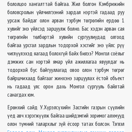
бололцоо хангалттай байгаа. Жил болгон Кэмбрижийн
боловсролын үйлчилгээний зардал нэртэй гадаад руу
урсаж байдаг олон арван тэрбум төгрөгийн ердөө 1
хувийг энэ үйлсэд зарцуулж болно. Бас хэдэн арван сая
төгрөгийн төлбөртэй хувийн сургуулиудад олгоод
байгаа урсгал зардлын тодорхой хэсгийг энэ үйлс рүү
чиглүүлэхэд яагаад болохгүй байх билээ? Монгол соёлыг
дэмжих сан нэртэй ямар үйл ажиллагаа явуулдаг нь
тодорхой бус байгууллагад овоо олон тэрбум төгрөг
байршчихаад байгааг жинхэнэ зарцуулах ёстой объект
нь гадаад улс орон дахь Монгол сургууль байлтай
санагдах юм.
Ерөнхий сайд У.Хүрэлсүхийн Засгийн газрын сүүлийн
үед авч хэрэгжүүлж байгаа шийдэмгий зоримог алхмууд
олон түмний талархлыг зүй ёсоор татах болсон. Тэгвэл