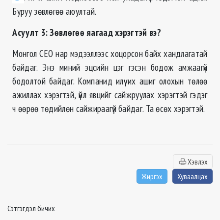
Буруу зөвлөгөө аюултай.
Асуулт 3: Зөвлөгөө яагаад хэрэгтэй вэ?
Монгол CEO нар мэдээллээс хоцорсон байх хандлагатай
байдаг. Энэ миний эцсийн цэг гэсэн бодож амжаагүй
бодолтой байдаг. Компанид илүү их ашиг олохын төлөө
ажиллах хэрэгтэй, үйл явцийг сайжруулах хэрэгтэй гэдэг
ч өөрөө төдийлөн сайжираагүй байдаг. Та өсөх хэрэгтэй.
Хэвлэх
Жиргэх
Хуваалцах
Сэтгэгдэл бичих