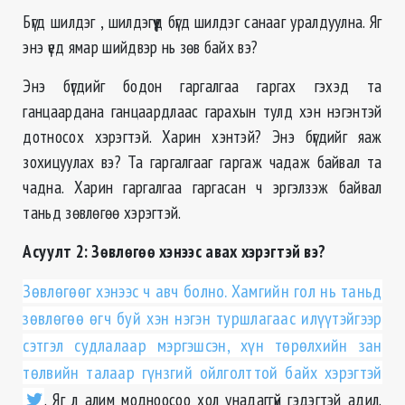
Бүгд шилдэг , шилдэгүүд бүгд шилдэг санааг уралдуулна. Яг
энэ үед ямар шийдвэр нь зөв байх вэ?
Энэ бүгдийг бодон гаргалгаа гаргах гэхэд та
ганцаардана ганцаардлаас гарахын тулд хэн нэгэнтэй
дотносох хэрэгтэй. Харин хэнтэй? Энэ бүгдийг яаж
зохицуулах вэ? Та гаргалгааг гаргаж чадаж байвал та
чадна. Харин гаргалгаа гаргасан ч эргэлзэж байвал
таньд зөвлөгөө хэрэгтэй.
Асуулт 2: Зөвлөгөө хэнээс авах хэрэгтэй вэ?
Зөвлөгөөг хэнээс ч авч болно. Хамгийн гол нь таньд
зөвлөгөө өгч буй хэн нэгэн туршлагаас илүүтэйгээр
сэтгэл судлалаар мэргэшсэн, хүн төрөлхийн зан
төлвийн талаар гүнзгий ойлголттой байх хэрэгтэй
. Яг л алим модноосоо хол унадаггүй гэдэгтэй адил.