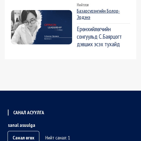
Нийтлэл
Базарсүрэнгийн Болор-
Эрдэнэ
Ерөнхийлөгчийн
сонгуульд С.Баярцогт
дэвших эсэх тухайд
САНАЛ АСУУЛГА
sanal asuulga
Санал өгөх
Нийт санал: 1