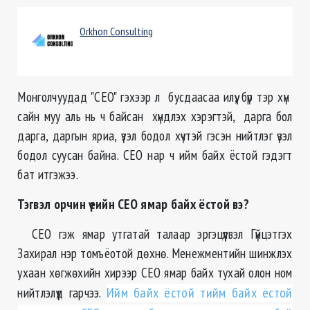
Orkhon Consulting
Монголчуудад "CEO" гэхээр л бусдаасаа илүү, бүр тэр хүн
сайн муу аль нь ч байсан хүндлэх хэрэгтэй, дарга бол
дарга, даргын яриа, үзэл бодол хүчтэй гэсэн нийтлэг үзэл
бодол суусан байна. CEO нар ч ийм байх ёстой гэдэгт
бат итгэжээ.
Тэгвэл орчин үеийн CEO ямар байх ёстой вэ?
CEO гэж ямар утгатай талаар эргэцүүлвэл Гүйцэтгэх
Захирал нэр томъёотой дөхнө. Менежментийн шинжлэх
ухаан хөгжөхийн хирээр CEO ямар байх тухай олон ном
нийтлэлүүд гарчээ.
Ийм байх ёстой тийм байх ёстой