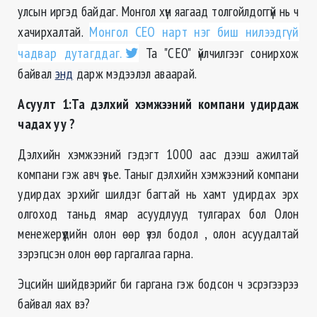
улсын иргэд байдаг. Монгол хүн яагаад толгойлдоггүй нь ч
хачирхалтай.
Монгол CEO нарт нэг биш нилээдгүй
чадвар дутагддаг.
Та "CEO" үйлчилгээг сонирхож
байвал
энд
дарж мэдээлэл аваарай.
Асуулт 1:Та дэлхий хэмжээний компани удирдаж
чадах уу ?
Дэлхийн хэмжээний гэдэгт 1000 аас дээш ажилтай
компани гэж авч үзье. Таныг дэлхийн хэмжээний компани
удирдах эрхийг шилдэг багтай нь хамт удирдах эрх
олгоход таньд ямар асуудлууд тулгарах бол Олон
менежерүүдийн олон өөр үзэл бодол , олон асуудалтай
зэрэгцсэн олон өөр гаргалгаа гарна.
Эцсийн шийдвэрийг би гаргана гэж бодсон ч эсрэгээрээ
байвал яах вэ?