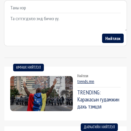
Example textarea
Нийтлэх
ӨМНӨХ НИЙТЛЭЛ
Нийтлэл
trends.mn
ТRENDING:
Каракасын гудамжин
дахь тэмцэл
ДАРААГИЙН НИЙТЛЭЛ