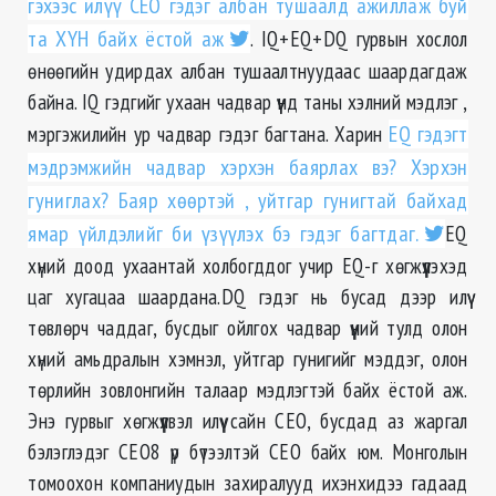
гэхээс илүү CEO гэдэг албан тушаалд ажиллаж буй
та ХҮН байх ёстой аж
. IQ+EQ+DQ гурвын хослол
өнөөгийн удирдах албан тушаалтнуудаас шаардагдаж
байна. IQ гэдгийг ухаан чадвар үүнд таны хэлний мэдлэг ,
мэргэжилийн ур чадвар гэдэг багтана. Харин
EQ гэдэгт
мэдрэмжийн чадвар хэрхэн баярлах вэ? Хэрхэн
гуниглах? Баяр хөөртэй , уйтгар гунигтай байхад
ямар үйлдэлийг би үзүүлэх бэ гэдэг багтдаг.
EQ
хүний доод ухаантай холбогддог учир EQ-г хөгжүүлэхэд
цаг хугацаа шаардана.DQ гэдэг нь бусад дээр илүү
төвлөрч чаддаг, бусдыг ойлгох чадвар үүний тулд олон
хүний амьдралын хэмнэл, уйтгар гунигийг мэддэг, олон
төрлийн зовлонгийн талаар мэдлэгтэй байх ёстой аж.
Энэ гурвыг хөгжүүлвэл илүү сайн CEO, бусдад аз жаргал
бэлэглэдэг CEO8 үр бүтээлтэй CEO байх юм. Монголын
томоохон компаниудын захиралууд ихэнхидээ гадаад