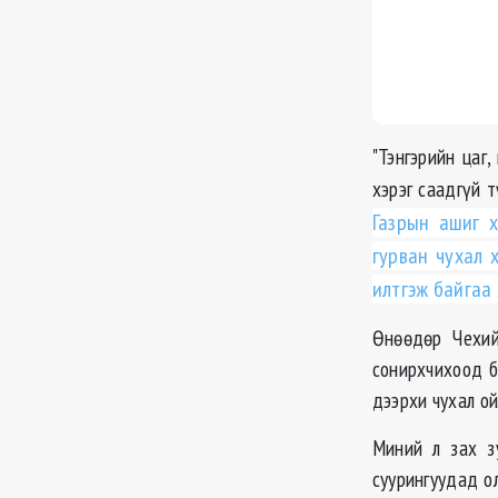
"Тэнгэрийн цаг
хэрэг саадгүй т
Газрын ашиг х
гурван чухал 
илтгэж байгаа 
Өнөөдөр Чехий
сонирхчихоод б
дээрхи чухал ой
Миний л зах з
суурингуудад о