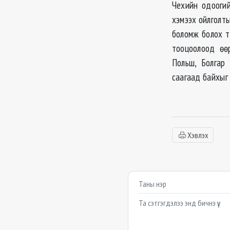
Чехийн одоогий
хэмээх ойлголт
боломж болох т
тооцоолоод өө
Польш, Болгар
саагаад байхыг
Хэвлэх
Сэтгэгдэл бичих
Example textarea