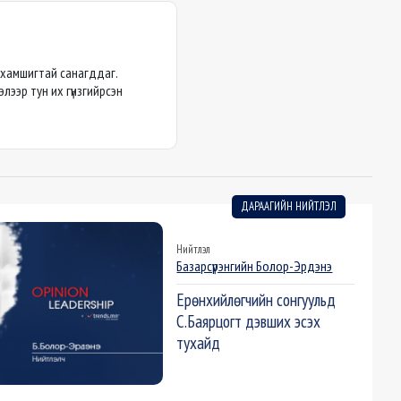
йхамшигтай санагддаг.
ээр тун их гүнзгийрсэн
ДАРААГИЙН НИЙТЛЭЛ
Нийтлэл
Базарсүрэнгийн Болор-Эрдэнэ
Ерөнхийлөгчийн сонгуульд
С.Баярцогт дэвших эсэх
тухайд