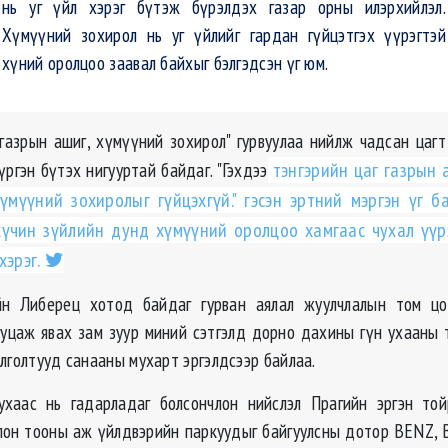
нь уг үйл хэрэг бүтэж бүрэлдэх газар орны илэрхийлэл.
Хүмүүний зохирол нь уг үйлийг гардан гүйцэтгэх үүрэгтэй
хүний оролцоо заавал байхыг бэлгэдсэн үг юм.
, газрын ашиг, хүмүүний зохирол" гурвуулаа нийлж чадсан цагт
үргэн бүтэх нигууртай байдаг. "Гэхдээ
тэнгэрийн цаг газрын а
үмүүний зохиролыг гүйцэхгүй." гэсэн эртний мэргэн үг б
хүчин зүйлийн дунд хүмүүний оролцоо хамгаас чухал үүр
хэрэг.
н Либерец хотод байдаг гурван аялал жуулчлалын том цо
уцаж явах зам зуур миний сэтгэлд дорно дахины гүн ухааны 
лголтууд санааны мухарт эргэлдсээр байлаа.
ухаас нь гадарладаг болсончлон нийслэл Прагийн эргэн то
лон тооны аж үйлдвэрийн паркуудыг байгуулсны дотор BENZ, 