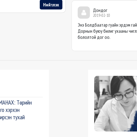
Нийтлэх
Дондог
2019-02-10
Энэ Болдбаатар гуайн эрдэм га
Дорнын буюу билиг ухааны чиглэл
бололтой дог оо.
АНАХ: Төрийн
го хэрхэн
ирсэн тухай