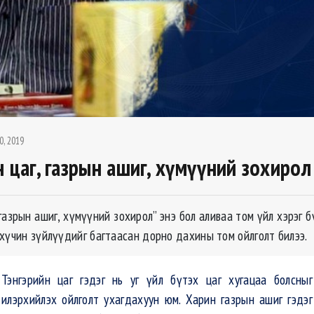
0, 2019
н цаг, газрын ашиг, хүмүүний зохирол
 газрын ашиг, хүмүүний зохирол” энэ бол аливаа том үйл хэрэг 
 хүчин зүйлүүдийг багтаасан дорно дахины том ойлголт билээ.
Тэнгэрийн цаг гэдэг нь уг үйл бүтэх цаг хугацаа болсныг
илэрхийлэх ойлголт ухагдахуун юм. Харин газрын ашиг гэдэг