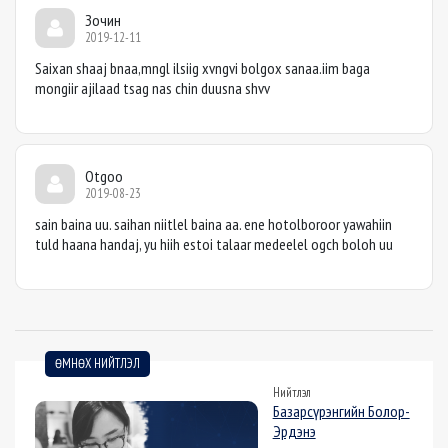
Зочин
2019-12-11
Saixan shaaj bnaa,mngl ilsiig xvngvi bolgox sanaa.iim baga
mongiir ajilaad tsag nas chin duusna shvv
Otgoo
2019-08-23
sain baina uu. saihan niitlel baina aa. ene hotolboroor yawahiin
tuld haana handaj, yu hiih estoi talaar medeelel ogch boloh uu
ӨМНӨХ НИЙТЛЭЛ
Нийтлэл
Базарсүрэнгийн Болор-
Эрдэнэ