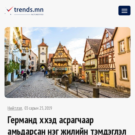
Нийтлэл
03 сарын 25, 2019
Германд хүүхэд асрагчаар
амьдарсан нэг жилийн тэмдэглэл