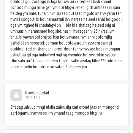
boldogt gol zorilogo ni bga bolow uu ?? ternees bish shuud
ochood mungu hiine gsn ym bol bhgvi , eneniig ch anhnaas ni sain
heldeg ym bnle, tuhain hvn suraad butsaad mgldo irne vv yana ter
hvnii l songolt, bi bol hamaatnii dvv nartaa heleed sanal bolgood l
bga ym, tghed bi chadahgvi bh .... bla bla shaltag heleed bdg ni
umnuus ni haramsaad bdg shd, nasnii hyazgaar ni 25 hvrtel ym
bnle, bi yawah bolomjtoi bsn bol yawnaa, hvn er ni bolomjiig
ashiglaj bh heregtei, german bol bolowsroliin system sain gj
boddog , tgd ch shengenii oron, door ter hvmvvsee baga munguur
ashigllaa gd bga nuhudvvd mgl yg vnendee bolowsroliin system
tiim sain uu? tugsuud heden tugnii tsalin awdag bilee??? odoo iim
ambsiin veiin bodoloosoo salaa!! ichmeer ym
Nowshnuudad
2019-12-11
Shadag lalruud mngl ulsiin zaluusiig xari orond jaaxan mongond
zarj bgamu.xvmvvsee iim ymand tsag mongoo bitgii vr