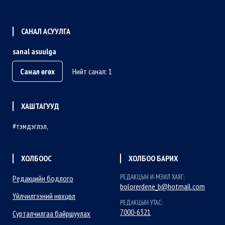
САНАЛ АСУУЛГА
sanal asuulga
Санал өгөх
Нийт санал: 1
ХАШТАГУУД
тэмдэглэл
ХОЛБООС
ХОЛБОО БАРИХ
РЕДАКЦЫН И-МЭИЛ ХАЯГ:
Редакцийн бодлого
bolorerdene_b@hotmail.com
Үйлчилгээний нөхцөл
РЕДАКЦЫН УТАС:
7000-6321
Сурталчилгаа байршуулах