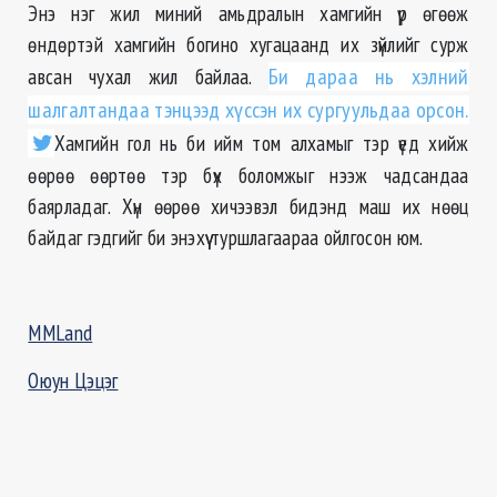
Энэ нэг жил миний амьдралын хамгийн үр өгөөж
өндөртэй хамгийн богино хугацаанд их зүйлийг сурж
авсан чухал жил байлаа.
Би дараа нь хэлний
шалгалтандаа тэнцээд хүссэн их сургуульдаа орсон.
Хамгийн гол нь би ийм том алхамыг тэр үед хийж
өөрөө өөртөө тэр бүх боломжыг нээж чадсандаа
баярладаг. Хүн өөрөө хичээвэл бидэнд маш их нөөц
байдаг гэдгийг би энэхүү туршлагаараа ойлгосон юм.
MMLand
Оюун Цэцэг