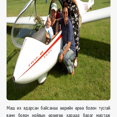
Маш их ядарсан байсанаа өөрийн өрөө болон тусгай
ванн болон нойлын өрөөгөө хараад бараг мартаж