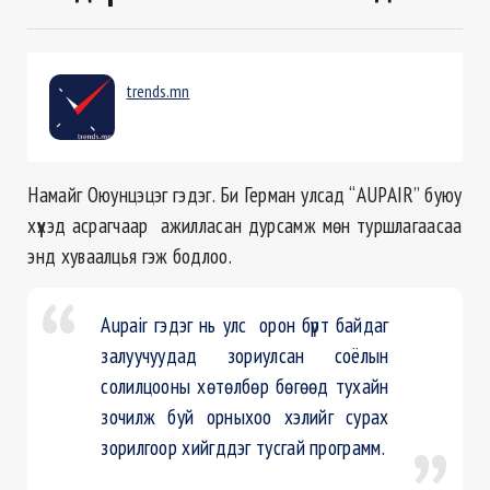
trends.mn
Намайг Оюунцэцэг гэдэг. Би Герман улсад “AUPAIR” буюу
хүүхэд асрагчаар ажилласан дурсамж мөн туршлагаасаа
энд хуваалцья гэж бодлоо.
Aupair гэдэг нь улс орон бүрт байдаг
залуучуудад зориулсан соёлын
солилцооны хөтөлбөр бөгөөд тухайн
зочилж буй орныхоо хэлийг сурах
зорилгоор хийгддэг тусгай программ.