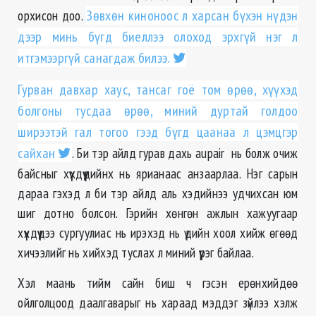
орхисон доо.
Зөвхөн киноноос л харсан бүхэн нүдэн
дээр минь бүгд биеллээ олоход эрхгүй нэг л
итгэмээргүй санагдаж билээ.
Гурван давхар хаус, тансаг гоё том өрөө, хүүхэд
болгоны тусдаа өрөө, миний дуртай голдоо
ширээтэй гал тогоо гээд бүгд цаанаа л цэмцгэр
сайхан
. Би тэр айлд гурав дахь aupair нь болж очиж
байсныг хүүхдүүдийнх нь ярианаас анзаарлаа. Нэг сарын
дараа гэхэд л би тэр айлд аль хэдийнээ удчихсан юм
шиг дотно болсон. Гэрийн хөнгөн ажлын хажуугаар
хүүхдүүдээ сургуулиас нь ирэхэд нь үдийн хоол хийж өгөөд
хичээлийг нь хийхэд туслах л миний үүрэг байлаа.
Хэл маань тийм сайн биш ч гэсэн ерөнхийдөө
ойлголцоод даалгаварыг нь хараад мэддэг зүйлээ хэлж