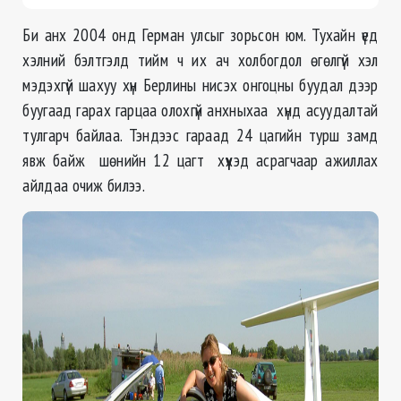
Би анх 2004 онд Герман улсыг зорьсон юм. Тухайн үед
хэлний бэлтгэлд тийм ч их ач холбогдол өгөлгүй хэл
мэдэхгүй шахуу хүн Берлины нисэх онгоцны буудал дээр
буугаад гарах гарцаа олохгүй анхныхаа хүнд асуудалтай
тулгарч байлаа. Тэндээс гараад 24 цагийн турш замд
явж байж шөнийн 12 цагт хүүхэд асрагчаар ажиллах
айлдаа очиж билээ.