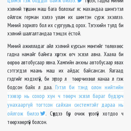
цэлмэг гэж боддог байж билээ.
Түүнээс гадна миний
хэлний түвшин маш бага болохыг яс махандаа шингэтэл
ойлгож герман хэлээ улам их шимтэн сурж эхэллээ.
Миний зорилго бол их сургуульд орох. Тэгэхийн тулд би
хэлний шалгалтандаа тэнцэх ёстой.
Миний ажилладаг айл хэлний курсын мөнгийг төлөхөөс
гадна намайг байнга хүргэж өгч эсвэл авна. Хааяа би
өөрөө автобусаар явна. Хамгийн анхны автобусаар явах
сэтгэгдэл маань маш их айдас байсансан. Яагаад
гэдгийг мэдэхгүй, би зүгээр л төөрчихвөл яанаа л гэж
бодсон байх л даа.
Гэтэл би тэнд олон нийтийн
тээвэр нь сохор хүн ч төөрч эсвэл бараг бүдэрч
унахааргүй тогтсон сайхан системтэйг дараа нь
ойлгож билээ
. Сүүлдээ бүр очиж үзээгүй хотдоо ч
төөрхөөргүй болсон.