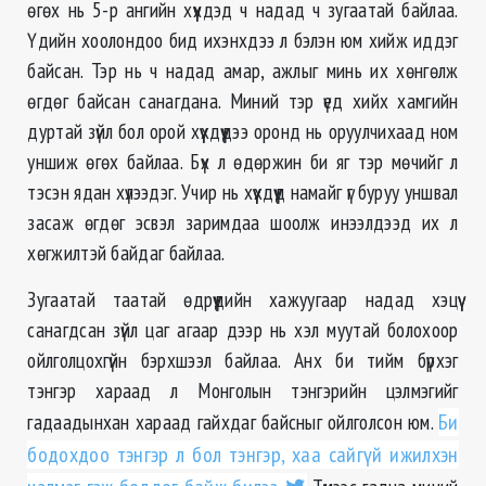
өгөх нь 5-р ангийн хүүхдэд ч надад ч зугаатай байлаа.
Үдийн хоолондоо бид ихэнхдээ л бэлэн юм хийж иддэг
байсан. Тэр нь ч надад амар, ажлыг минь их хөнгөлж
өгдөг байсан санагдана. Миний тэр үед хийх хамгийн
дуртай зүйл бол орой хүүхдүүдээ оронд нь оруулчихаад ном
уншиж өгөх байлаа. Бүх л өдөржин би яг тэр мөчийг л
тэсэн ядан хүлээдэг. Учир нь хүүхдүүд намайг үг буруу уншвал
засаж өгдөг эсвэл заримдаа шоолж инээлдээд их л
хөгжилтэй байдаг байлаа.
Зугаатай таатай өдрүүдийн хажуугаар надад хэцүү
санагдсан зүйл цаг агаар дээр нь хэл муутай болохоор
ойлголцохгүйн бэрхшээл байлаа. Анх би тийм бүрхэг
тэнгэр хараад л Монголын тэнгэрийн цэлмэгийг
гадаадынхан хараад гайхдаг байсныг ойлголсон юм.
Би
бодохдоо тэнгэр л бол тэнгэр, хаа сайгүй ижилхэн