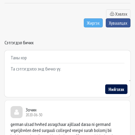
Хэвлэх
Жиргэх
Хуваалцах
Сэтгэгдэл бичих
Example textarea
Нийтлэх
Зочин
2020-06-30
german ulsad hvvhed asragchaar ajillaad daraa ni germand
vrgeljilvvlen deed surguuli colleged vnegvi surah bolomj bii