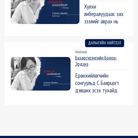
Хулхи
либералуудаас зах
зээлийг аврах нь
ДАРААГИЙН НИЙТЛЭЛ
Нийтлэл
Базарсүрэнгийн Болор-
Эрдэнэ
Ерөнхийлөгчийн
сонгуульд С.Баярцогт
дэвших эсэх тухайд