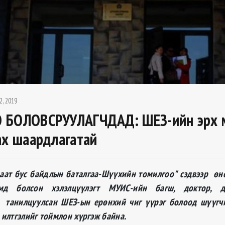
2, 2019
 БОЛОВСРУУЛАГЧДАД: ШЕЗ-ийн эрх 
ах шаардлагатай
аат бус байдлын баталгаа-Шүүхийн томилгоо" сэдвээр өн
умд
болсон хэлэлцүүлэгт
МУИС-ийн багш, доктор, д
 танилцуулсан ШЕЗ-ын ерөнхий чиг үүрэг болоод шүүгчи
 илтгэлийг тоймлон хүргэж байна.