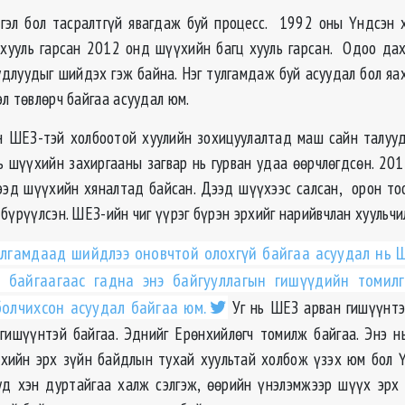
эл бол тасралтгүй явагдаж буй процесс. 1992 оны Үндсэн 
хууль гарсан 2012 онд шүүхийн багц хууль гарсан. Одоо да
удлуудыг шийдэх гэж байна. Нэг тулгамдаж буй асуудал бол яа
л төвлөрч байгаа асуудал юм.
н ШЕЗ-тэй холбоотой хуулийн зохицуулалтад маш сайн талууд
ь шүүхийн захиргааны загвар нь гурван удаа өөрчлөгдсөн. 201
эд шүүхийн хяналтад байсан. Дээд шүүхээс салсан, орон то
бүрүүлсэн. ШЕЗ-ийн чиг үүрэг бүрэн эрхийг нарийвчлан хуульчил
лгамдаад шийдлээ оновчтой олохгүй байгаа асуудал нь 
ч байгаагаас гадна энэ байгууллагын гишүүдийн томилг
олчихсон асуудал байгаа юм.
Уг нь ШЕЗ арван гишүүнтэ
гишүүнтэй байгаа. Эднийг Ерөнхийлөгч томилж байгаа. Энэ н
хийн эрх зүйн байдлын тухай хуультай холбож үзэх юм бол
ууд хэн дуртайгаа халж сэлгэж, өөрийн үнэлэмжээр шүүх эр