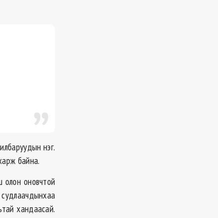
илбаруудын нэг.
 харж байна.
ш олон оновчтой
д судлаачдынхаа
ьтай хандаасай.