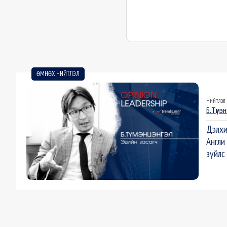
ӨМНӨХ НИЙТЛЭЛ
Нийтлэл
Б.Түмэ
Дэлхи
Англи
зүйлс