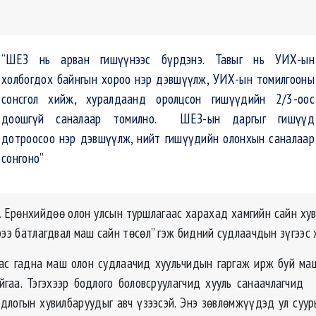
“ШЕЗ нь арван гишүүнээс бүрдэнэ. Тавыг нь УИХ-ын
холбогдох байнгын хороо нэр дэвшүүлж, УИХ-ын томилгооны
сонсгол хийж, хуралдаанд оролцсон гишүүдийн 2/3-оос
доошгүй саналаар томилно. ШЕЗ-ын даргыг гишүүд
дотроосоо нэр дэвшүүлж, нийт гишүүдийн олонхын саналаар
сонгоно”
м. Ерөнхийдөө олон улсын туршлагаас харахад хамгийн сайн хув
рээ батлагдвал маш сайн төсөл” гэж бидний судлаачдын зүгээс
ас гадна маш олон судлаачид хуульчидын гаргаж ирж буй ма
йгаа. Тэгэхээр бодлого боловсруулагчид хууль санаачлагчи
одлогын хувилбаруудыг авч үзээсэй. Энэ зөвлөмжүүдэд ул суур