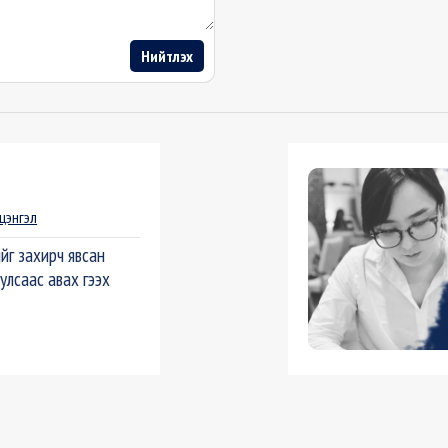
Нийтлэх
нцэнгэл
йг захирч явсан
 улсаас авах гээх