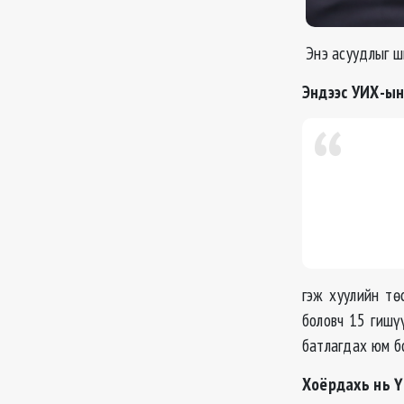
Энэ асуудлыг ш
Эндээс УИХ-ын
гэж хуулийн тө
боловч 15 гишү
батлагдах юм б
Хоёрдахь нь Ү