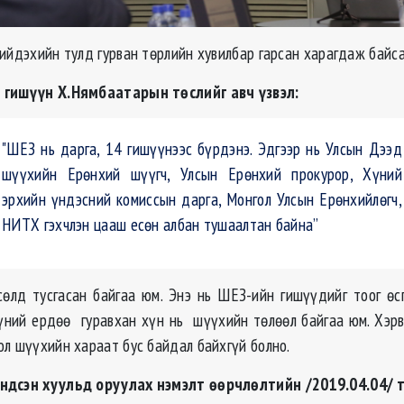
ийдэхийн тулд гурван төрлийн хувилбар гарсан харагдаж байса
 гишүүн Х.Нямбаатарын төслийг авч үзвэл:
"ШЕЗ нь дарга, 14 гишүүнээс бүрдэнэ. Эдгээр нь Улсын Дээд
шүүхийн Ерөнхий шүүгч, Улсын Ерөнхий прокурор, Хүний
эрхийн үндэсний комиссын дарга, Монгол Улсын Ерөнхийлөгч,
НИТХ гэхчлэн цааш есөн албан тушаалтан байна”
сөлд тусгасан байгаа юм. Энэ нь ШЕЗ-ийн гишүүдийг тоог өс
үний ердөө гуравхан хүн нь шүүхийн төлөөл байгаа юм. Хэрвэ
ол шүүхийн хараат бус байдал байхгүй болно.
ндсэн хуульд оруулах нэмэлт өөрчлөлтийн /2019.04.04/ 