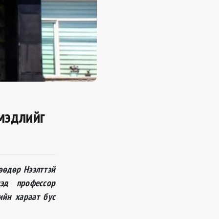
мэдлийг
өөдөр Нээлттэй
эд профессор
йн хараат бус