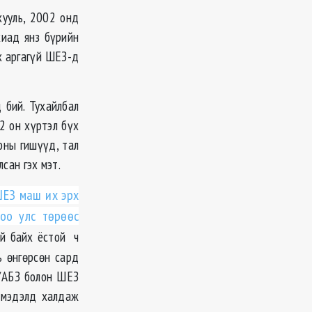
хууль, 2002 онд
хиад янз бүрийн
х аргагүй ШЕЗ-д
 бий. Тухайлбал
2 он хүртэл бүх
оны гишүүд, тал
сан гэх мэт.
ШЕЗ маш их эрх
оо улс төрөөс
й байх ёстой ч
ь өнгөрсөн сард
 ҮАБЗ болон ШЕЗ
х мэдэлд халдаж