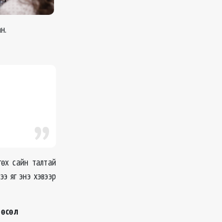
н.
гөх сайн талтай
э яг энэ хэвээр
төсөл