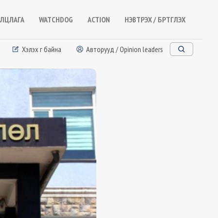
ЛЦЛАГА
WATCHDOG
ACTION
НЭВТРЭХ / БҮРТГҮҮЛЭХ
Хэлэх үг байна
Авторууд / Opinion leaders