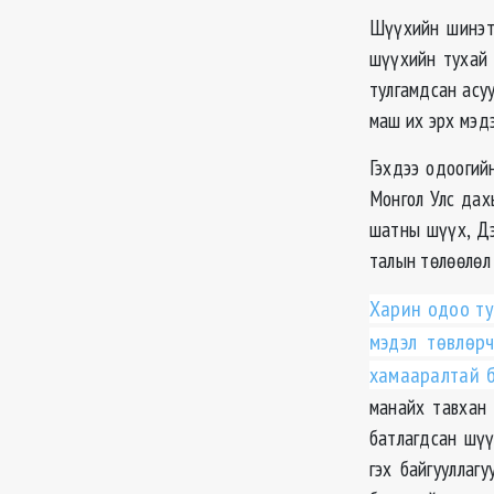
Шүүхийн шинэтг
шүүхийн тухай 
тулгамдсан асу
маш их эрх мэдэ
Гэхдээ одоогий
Монгол Улс дах
шатны шүүх, Дэ
талын төлөөлөл 
Харин одоо ту
мэдэл төвлөр
хамааралтай б
манайх тавхан 
батлагдсан шүү
гэх байгууллаг