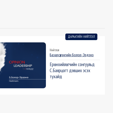
ДАРААГИЙН НИЙТЛЭЛ
Нийтлэл
Базарсүрэнгийн Болор-Эрдэнэ
Ерөнхийлөгчийн сонгуульд
С.Баярцогт дэвших эсэх
тухайд