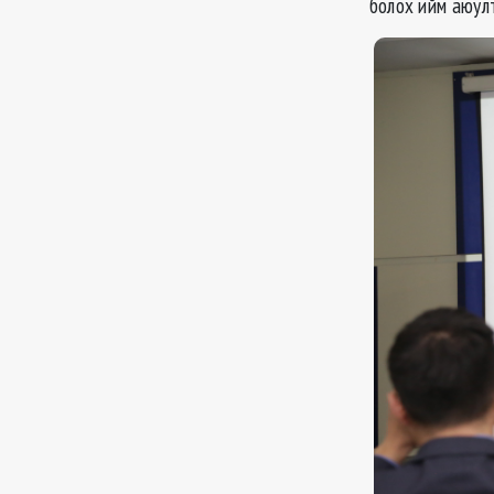
болох ийм аюул