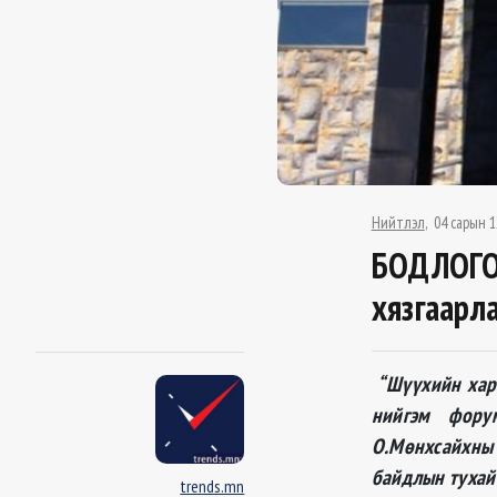
Нийтлэл
04 сарын 1
БОДЛОГО
хязгаарл
“Шүүхийн хар
нийгэм фор
О.Мөнхсайхн
ы
байдлын тухай
trends.mn