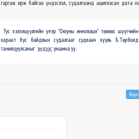
гаргаж ирж байгаа үндэслэл, судалгаанд ашигласан дата н
Тус хэлэлцүүлгийн үеэр "Оюуны инноваци" төвөөс шүүгчийн
хараат бус байдлын судалгааг судлаач хууль Б.Төрболд
танилцуулсаныг
эндээс
уншина уу.
Жирг