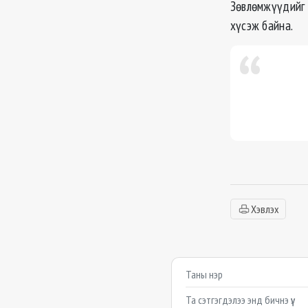
Зөвлөмжүүдийг 
хүсэж байна.
Хэвлэх
Сэтгэгдэл бичих
Example textarea