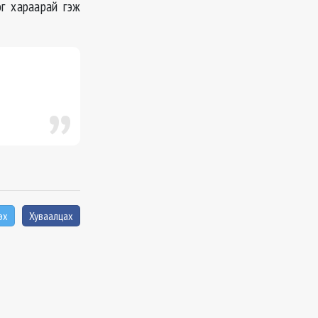
эг хараарай гэж
эх
Хуваалцах