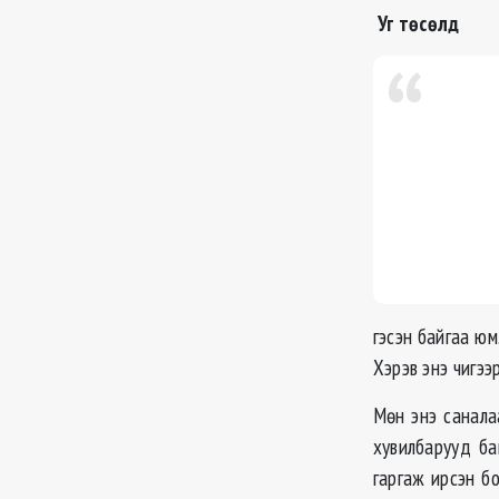
Уг төсөлд
гэсэн байгаа ю
Хэрэв энэ чигээ
Мөн энэ санала
хувилбарууд ба
гаргаж ирсэн б