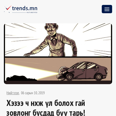
Нийтлэл
06 сарын 10, 2019
Хэзээ ч нөхөж үл болох гай
зовлонг бусдад бүү тарь!