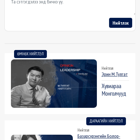
Нийтлэх
ӨМНӨХ НИЙТЛЭЛ
Нийтлэл
Эрин М.Тулгат
Хувиараа
Монголчууд
ДАРААГИЙН НИЙТЛЭЛ
Нийтлэл
Базарсүрэнгийн Болор-