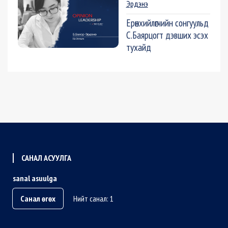
Эрдэнэ
Ерөнхийлөгчийн сонгуульд
С.Баярцогт дэвших эсэх
тухайд
САНАЛ АСУУЛГА
sanal asuulga
Санал өгөх
Нийт санал: 1