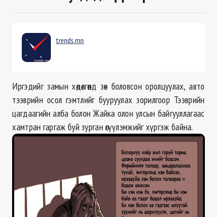
trends.mn
Иргэдийг замын хөдөлгөөнд зөв боловсон оролцуулах, авто
тээврийн осол гэмтлийг бууруулах зорилгоор Тээврийн
цагдаагийн алба болон Жайка олон улсын байгууллагаас
хамтран гаргаж буй зурган өгүүлэмжийг хүргэж байна.