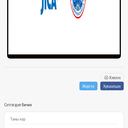
Хэвлэх
Жиргэх
Хуваалцах
Сэтгэгдэл бичих
Example textarea