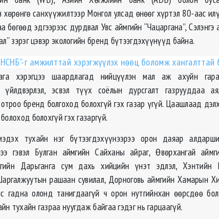
н хөрөнгө санхүүжилтээр Монгол улсад өнөөг хүртэл 80-аас ил
аа бөгөөд эдгээрээс дурдвал Увс аймгийн “Чацаргана”, Сэлэнгэ
ал” зэрэг цэвэр экологийн бренд бүтээгдэхүүнүүд байна.
“НСНБ”-г амжилттай хэрэгжүүлэх нөөц боломж хангалттай 
лага хэрэгцээ шаардлагад нийцүүлэн мал аж ахуйн гара
й үйлдвэрлэл, эсвэл түүх соёлын дурсгалт газрууддаа ая
дотроо бренд болгоход болохгүй гэх газар үгүй. Цаашлаад дэл
болоход болохгүй гэх газаргүй.
эдэх тухайн нэг бүтээгдэхүүнээрээ орон даяар алдарш
ээ гэвэл Булган аймгийн Сайханы айраг, Өвөрхангай аймги
гийн Дарьганга сум дахь хийцийн үнэт эдлэл, Хэнтийн 
аргалжуутын рашаан сувилал, Дорноговь аймгийн Хамарын Х
эс гадна олонд танигдаагүй ч орон нутгийнхан өөрсдөө бо
н тухайн газраа нуугдаж байгаа гэдэг нь гарцаагүй.