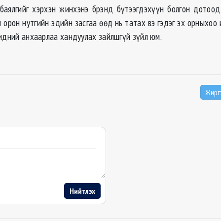
 баялгийг хэрхэн жинхэнэ брэнд бүтээгдэхүүн болгон дотоо
 орон нутгийн эдийн засгаа өөд нь татах вэ гэдэг эх орныхоо
бидний анхаарлаа хандуулах зайлшгүй зүйл юм.
Жирг
Нийтлэх