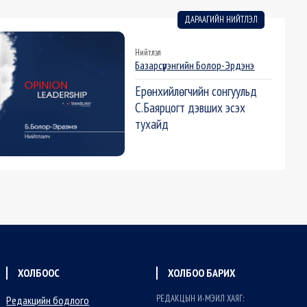
ДАРААГИЙН НИЙТЛЭЛ
Нийтлэл
Базарсүрэнгийн Болор-Эрдэнэ
Ерөнхийлөгчийн сонгуульд
С.Баярцогт дэвших эсэх
тухайд
ХОЛБООС
ХОЛБОО БАРИХ
РЕДАКЦЫН И-МЭИЛ ХАЯГ:
Редакцийн бодлого