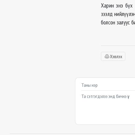
Харин энэ бүх
зээлд нийлүүлэн
болсон залуус 
Хэвлэх
Сэтгэгдэл бичих
Example textarea