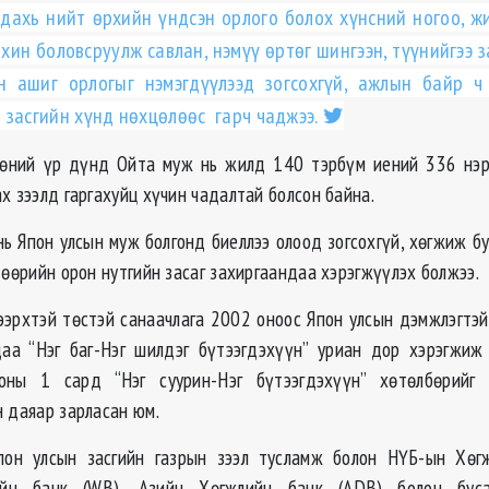
 дахь нийт өрхийн үндсэн орлого болох хүнсний ногоо, ж
ин боловсруулж савлан, нэмүү өртөг шингээн, түүнийгээ з
н ашиг орлогыг нэмэгдүүлээд зогсохгүй, ажлын байр ч
 засгийн хүнд нөхцөлөөс гарч чаджээ.
өөний үр дүнд Ойта муж нь жилд 140 тэрбүм иений 336 нэр
х зээлд гаргахуйц хүчин чадалтай болсон байна.
нь Япон улсын муж болгонд биеллээ олоод зогсохгүй, хөгжиж бу
 өөрийн орон нутгийн засаг захиргаандаа хэрэгжүүлэх болжээ.
эрхтэй төстэй санаачлага 2002 оноос Япон улсын дэмжлэгтэй
аа “Нэг баг-Нэг шилдэг бүтээгдэхүүн” уриан дор хэрэгжиж 
ны 1 сард “Нэг суурин-Нэг бүтээгдэхүүн” хөтөлбөрийг 
н даяар зарласан юм.
пон улсын засгийн газрын зээл тусламж болон НҮБ-ын Хөг
ийн банк (WB), Азийн Хөгжлийн банк (ADB) болон бус