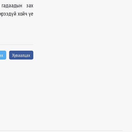
д гадаадын зах
 ирээдүй хойч үе
эх
Хуваалцах