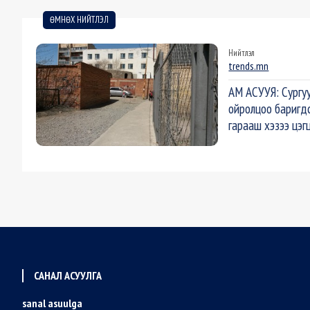
ӨМНӨХ НИЙТЛЭЛ
Нийтлэл
trends.mn
АМ АСУУЯ: Сургуу
ойролцоо баригд
гарааш хэзээ цэг
САНАЛ АСУУЛГА
sanal asuulga