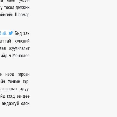
үү төсөл дэмжин
 аймгийн Шаамар
бий.
Бид зах
лттай хүнсний
лал жуулчлалыг
хийд ч Монголоо
ин нэрд гарсан
йн Уянгын гэр,
Галшарын адуу,
ийд гээд зөндөө
л андахгүй олон