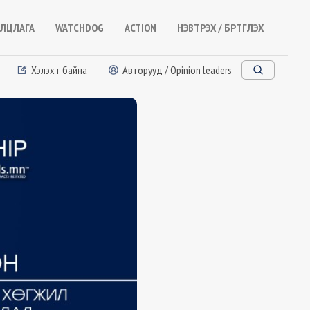
ЛЦЛАГА
WATCHDOG
ACTION
НЭВТРЭХ / БҮРТГҮҮЛЭХ
Хэлэх үг байна
Авторууд / Opinion leaders