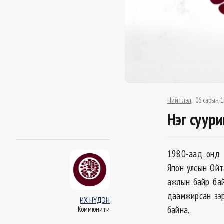
Нийтлэл
06 сарын 1
Нэг суури
1980-аад онд х
Япон улсын Ойт
ажлын байр бай
даамжирсан зэр
ИХ НҮДЭН
байна.
Коммюнити