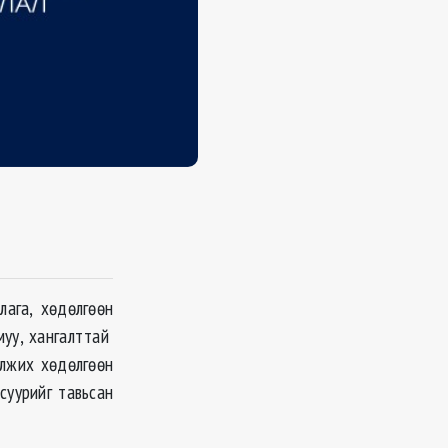
лага, хөдөлгөөн
муу, хангалттай
илжих хөдөлгөөн
суурийг тавьсан