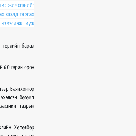
имс жимсгэнийг
ах зээлд гаргах
 нэмэгдэж муж
 төрлийн бараа
й 60 гаран орон
гээр Баянхонгор
эхэлсэн бөгөөд
засгийн газрын
жлийн Хөтөлбөр
ад олон улсын