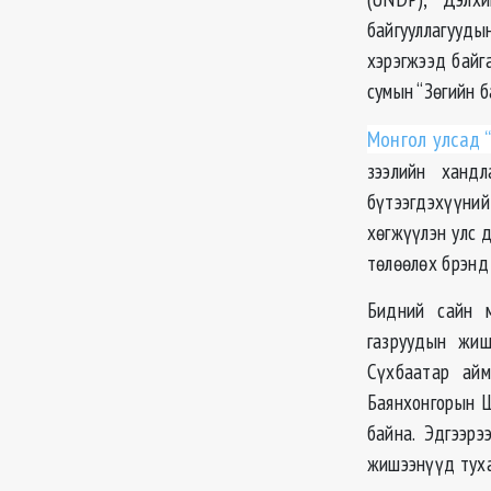
байгууллагууды
хэрэгжээд байг
сумын “Зөгийн б
Монгол улсад 
зээлийн ханд
бүтээгдэхүүни
хөгжүүлэн улс 
төлөөлөх брэнд 
Бидний сайн м
газруудын жиш
Сүхбаатар айм
Баянхонгорын Ш
байна. Эдгээрэ
жишээнүүд тухай