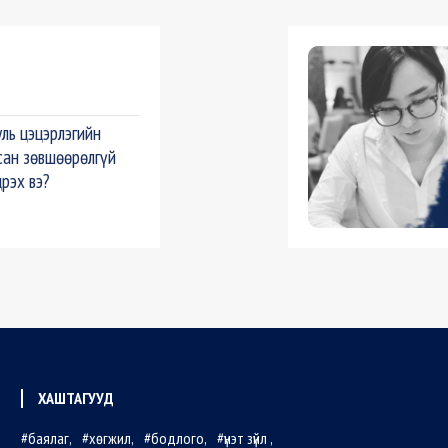
ль цэцэрлэгийн
сан зөвшөөрөлгүй
црэх вэ?
ХАШТАГУУД
баялаг
хөгжил
бодлого
үнэт зүйл