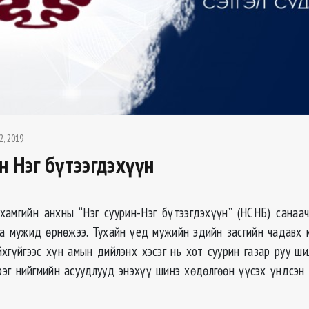
2, 2019
н Нэг бүтээгдэхүүн
амгийн анхны “Нэг суурин-Нэг бүтээгдэхүүн” (НСНБ) санаач
а мужид өрнөжээ. Тухайн үед мужийн эдийн засгийн чадавх 
хгүйгээс хүн амын дийлэнх хэсэг нь хот суурин газар руу ш
эг нийгмийн асуудлууд энэхүү шинэ хөдөлгөөн үүсэх үндсэн 