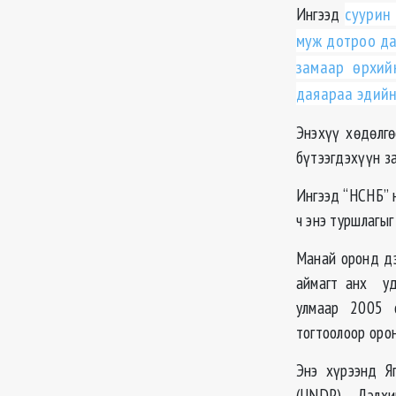
Ингээд
суурин
муж дотроо дах
замаар өрхий
даяараа эдийн
Энэхүү хөдөлг
бүтээгдэхүүн за
Ингээд “НСНБ” 
ч энэ туршлагыг
Манай оронд дэ
аймагт анх уд
улмаар 2005 о
тогтоолоор оро
Энэ хүрээнд Я
(UNDP), Дэлх