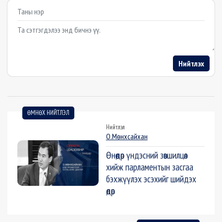
Example textarea
Нийтлэх
ӨМНӨХ НИЙТЛЭЛ
Нийтлэл
О.Мөнхсайхан
Өнөөдөр үндэсний зөвшилцөл
хийж парламeнтын засгаа
бэхжүүлэх эсэхийг шийдэх
өдөр