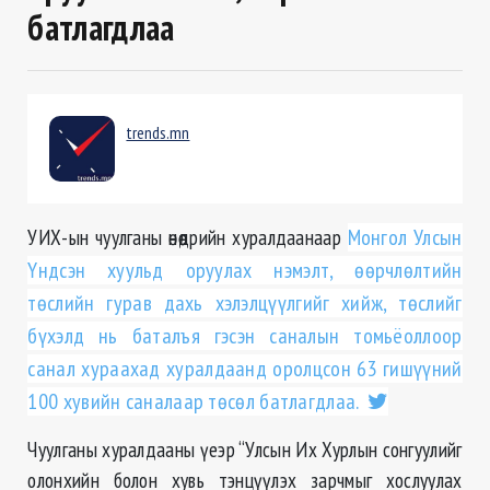
батлагдлаа
trends.mn
УИХ-ын чуулганы өнөөдрийн хуралдаанаар
Монгол Улсын
Үндсэн хуульд оруулах нэмэлт, өөрчлөлтийн
төслийн гурав дахь хэлэлцүүлгийг хийж, төслийг
бүхэлд нь баталъя гэсэн саналын томьёоллоор
санал хураахад хуралдаанд оролцсон 63 гишүүний
100 хувийн саналаар төсөл батлагдлаа.
Чуулганы хуралдааны үеэр “Улсын Их Хурлын сонгуулийг
олонхийн болон хувь тэнцүүлэх зарчмыг хослуулах