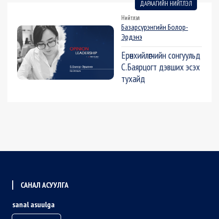
ДАРААГИЙН НИЙТЛЭЛ
Нийтлэл
Базарсүрэнгийн Болор-
Эрдэнэ
Ерөнхийлөгчийн сонгуульд
С.Баярцогт дэвших эсэх
тухайд
САНАЛ АСУУЛГА
sanal asuulga