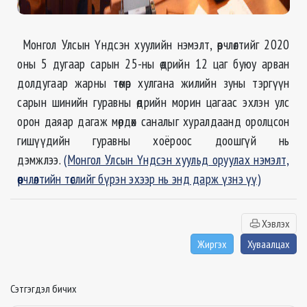
Монгол Улсын Үндсэн хуулийн нэмэлт, өөрчлөлтийг 2020
оны 5 дугаар сарын 25-ны өдрийн 12 цаг буюу арван
долдугаар жарны төмөр хулгана жилийн зуны тэргүүн
сарын шинийн гуравны өдрийн морин цагаас эхлэн улс
орон даяар дагаж мөрдөх саналыг хуралдаанд оролцсон
гишүүдийн гуравны хоёроос доошгүй нь
дэмжлээ.
(Монгол Улсын Үндсэн хуульд оруулах нэмэлт,
өөрчлөлтийн төслийг бүрэн эхээр нь энд дарж үзнэ үү)
Хэвлэх
Жиргэх
Хуваалцах
Сэтгэгдэл бичих