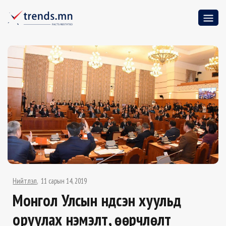
Нийтлэл
11 сарын 14, 2019
Монгол Улсын Үндсэн хуульд
оруулах нэмэлт, өөрчлөлт