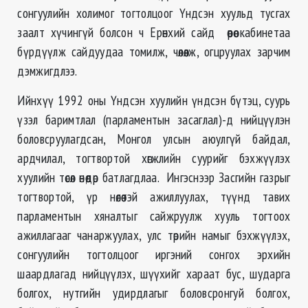
сонгуулийн холимог тогтолцоог Үндсэн хуульд тусгах
заалт хүчингүй болсон ч
Ерөнхий сайд өөрөө кабинетаа
бүрдүүлж сайдуудаа томилж, чөлөөлж, огцруулах зарчим
дэмжигдлээ.
Ийнхүү 1992 оны Үндсэн хуулийн үндсэн бүтэц, суурь
үзэл баримтлал (парламентын засаглал)-д нийцүүлэн
боловсруулагдсан, Монгол улсын аюулгүй байдал,
ардчилал, тогтвортой хөгжлийн суурийг бэхжүүлэх
хуулийн төсөл өнөөдөр батлагдлаа. Ингэснээр Засгийн газрыг
тогтвортой, үр нөлөөтэй ажиллуулах, түүнд тавих
парламентын хяналтыг сайжруулж хууль тогтоох
ажиллагааг чанаржуулах, улс төрийн намыг бэхжүүлэх,
сонгуулийн тогтолцоог иргэний сонгох эрхийн
шаардлагад нийцүүлэх, шүүхийг хараат бус, шударга
болгох, нутгийн удирдлагыг боловсронгуй болгох,