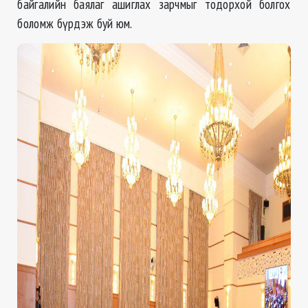
байгалийн баялаг ашиглах зарчмыг тодорхой болгох
боломж бүрдэж буй юм.