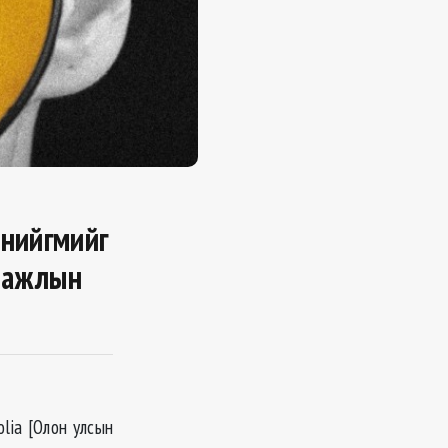
 нийгмийг
 “ажлын
lia [Олон улсын