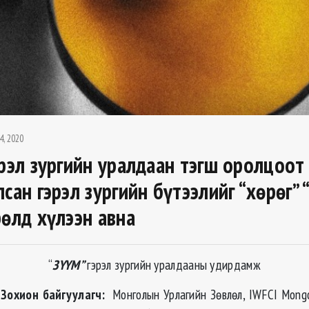
4, 2020
эрэл зургийн уралдаан тэгш оролцоот
лсан гэрэл зургийн бүтээлийг “хөрөг”
рөлд хүлээн авна
“
ЗҮҮМ
”
гэрэл зургийн уралдааны удирдамж
Зохион байгуулагч:
Монголын Урлагийн Зөвлөл, IWFCI Mongo