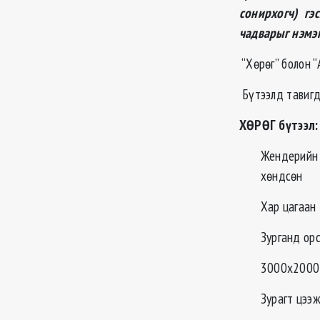
сонирхогч) гэ
чадварыг нэмэ
“Хөрөг” болон “
Бүтээлд тавигд
ХӨРӨГ бүтээл:
Жендерийн 
хөндсөн
Хар цагаан
Зурганд орс
3000х2000 
Зурагт цээж