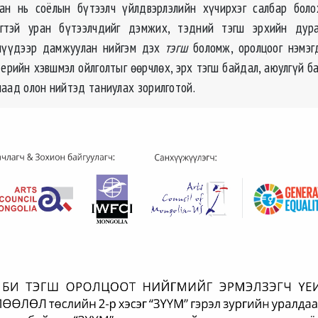
ан нь соёлын бүтээлч үйлдвэрлэлийн хүчирхэг салбар боло
гтэй уран бүтээлчдийг дэмжих, тэдний тэгш эрхийн дура
элүүдээр дамжуулан нийгэм дэх
тэгш
боломж, оролцоог нэмэ
ерийн хэвшмэл ойлголтыг өөрчлөх, эрх тэгш байдал, аюулгүй б
лаад олон нийтэд таниулах зорилготой.