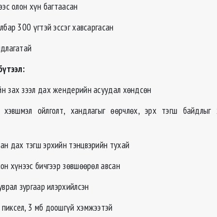
ээс олон хүн багтаасан
лбар 300 үгтэй эссэг хавсаргасан
ндлагатай
үтээл:
н зах зээл дах жендерийн асуудал хөндсөн
хэвшмэл ойлголт, хандлагыг өөрчлөх, эрх тэгш байдлыг х
ан дах тэгш эрхийн тэнцвэрийн тухай
он хүнээс бичгээр зөвшөөрөл авсан
уврал зургаар илэрхийлсэн
пиксел, 3 мб доошгүй хэмжээтэй