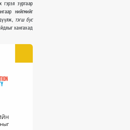
х гэрэл зургаар
нгаар нийгмийг
гдүүлж,
тэгш бус
айдлыг хангахад