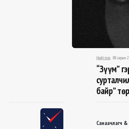
Нийтлэл
08 сарын 2
“Зүүм” г
сурталчи
байр” тө
Санаачлагч & 