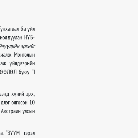
унхаглал ба үйл
хиолдуулан НҮБ-
эйчүүдийн эрхийг
хиалж Монголын
 аж үйлдвэрийн
ЛӨӨЛӨЛ буюу
“I
нд хүний эрх,
эдлэг олгосон 10
 Австрали улсын
а. “ЗҮҮМ” гэрэл