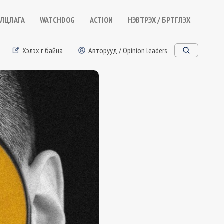
ЛЦЛАГА
WATCHDOG
ACTION
НЭВТРЭХ / БҮРТГҮҮЛЭХ
Хэлэх үг байна
Авторууд / Opinion leaders