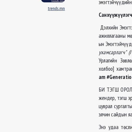
эмэгтэйчүүдийн
trends.mn
Санхүүжүүлэгч
Дэлхийн Эмэгтэ
ажиллагааны мө
ын Эмэгтэйчүүди
ухамсарлагч" (I
Урлагийн Зөвл
холбоо] хамт
am #Generatio
БИ ТЭГШ ОРОЛ
жендер, тэгш эр
цуврал сургалт
элчин сайдын яа
Энэ удаа төсли