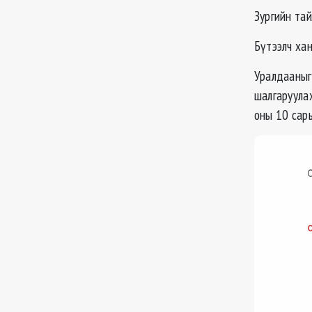
Зургийн тай
Бүтээлч ха
Уралдааныг
шалгаруула
оны 10 сары