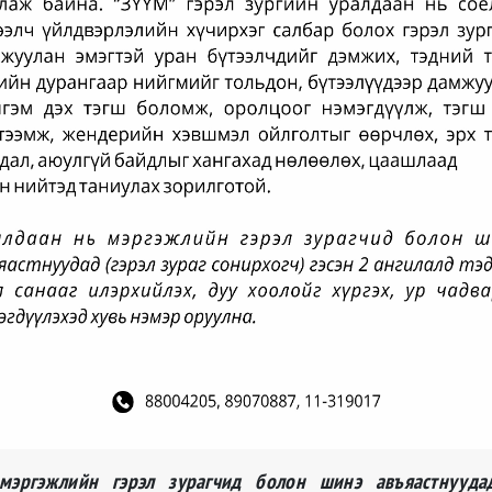
мэргэжлийн гэрэл зурагчид болон шинэ авъяастнуудад