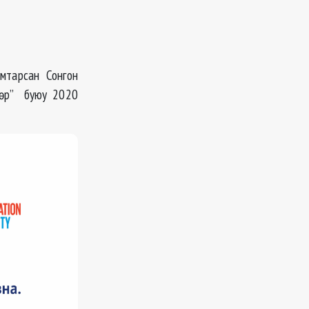
амтарсан Сонгон
дөр” буюу 2020