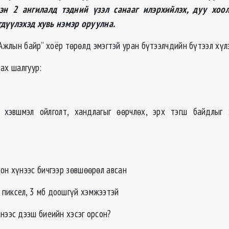
сэн 2 ангилалд тэдний үзэл санааг илэрхийлэх, дуу хоол
гдүүлэхэд хувь нэмэр оруулна.
Ажлын байр” хоёр төрөлд эмэгтэй уран бүтээлчдийн бүтээл хүлэ
ах шалгуур:
хэвшмэл ойлголт, хандлагыг өөрчлөх, эрх тэгш байдлыг х
он хүнээс бичгээр зөвшөөрөл авсан
пиксел, 3 мб доошгүй хэмжээтэй
нээс дээш биеийн хэсэг орсон?