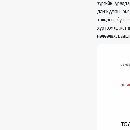
зургийн уралда
дамжуулан эмэ
тольдон, бүтэ
хүртээмж, женд
нөлөөлөх, цааш