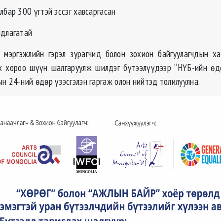
лбар 300 үгтэй эссэг хавсаргасан
ндлагатай
 мэргэжлийн гэрэл зурагчид болон зохион байгуулагчдын х
х хороо шүүн шалгаруулж шилдэг бүтээлүүдээр “НҮБ-ийн ө
н 24-ний өдөр үзэсгэлэн гаргаж олон нийтэд толилуулна.