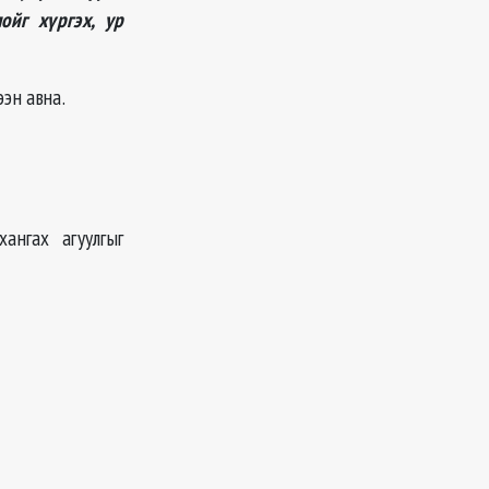
ойг хүргэх, ур
эн авна.
ангах агуулгыг