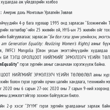
 худалдаа аж үйлдвэрийн холбоо
:
Америк дахь Монголын Урлагийн Зөвлөл
йчүүдийн 4-р бага хурлаар 1995 онд зарласан “Бээжингийн Т
рийн хөтөлбөр”-ийн 25 жилийн ой, НҮБ-ын 75 жилийн ойг то
йн байгууллагаас зарласан "
Би бол тэгш эрин үеийнхэн, эмэгт
 am Generation Equality: Realizing Women’s Rights)
аяныг буу
өл, IWFCI Mongolia [Олон улсын эмэгтэйчүүдийн худалдаа
ран БИ ТЭГШ ОРОЛЦООТ НИЙГМИЙГ ЭРМЭЛЗЭГЧ ҮЕИЙН ТӨ
nEquality”
гэрэл зургийн аяныг санаачлан хэрэгжүүлж байна.
ЦООТ НИЙГМИЙГ ЭРМЭЛЗЭГЧ ҮЕИЙН ТӨЛӨӨЛӨЛ аяны хүрээ
хийн болон гэрэл зургийн орчин цагийн хандлага, техникийн м
ыг 2020 оны 6 сарын 27-оос 2020 оны 7 сарын 9-ний хооронд
мны дэмжлэгтэйгээр зохион байгуулсан билээ.
йн 2-р хэсэг “ЗҮҮМ” гэрэл зургийн уралдааныг зарлаж байн