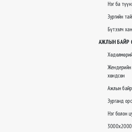
Нэг ба түүн
Зургийн тай
Бүтээлч ха
АЖЛЫН БАЙР б
Хөдөлмөрий
Жендерийн 
хөндсөн
Ажлын байр
Зурганд орс
Нэг болон ц
3000х2000 