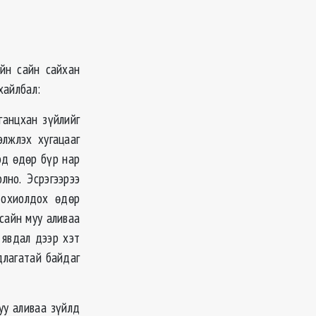
үйн сайн сайхан
хайлбал:
ганцхан зүйлийг
элжлэх хугацааг
эд өдөр бүр нар
лно. Эсрэгээрээ
тохиолдох өдөр
сайн муу аливаа
 явдал дээр хэт
длагатай байдаг
уу аливаа зүйлд