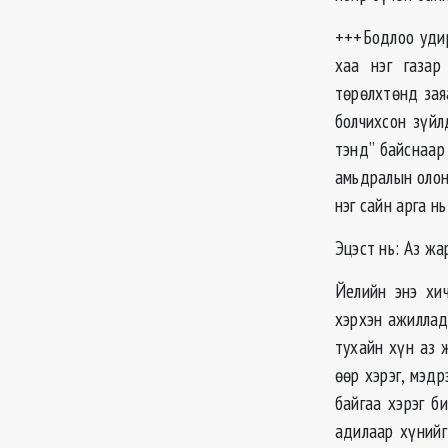
+++Бодлоо удир
хаа нэг газар
төрөлхтөнд зая
болчихсон зүйл
тэнд” байснаар
амьдралын олон
нэг сайн арга н
Эцэст нь: Аз жа
Йелийн энэ хич
хэрхэн ажилладг
тухайн хүн аз 
өөр хэрэг, мэдр
байгаа хэрэг б
адилаар хүнийг