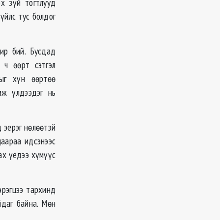
рх зүй тогтлууд
үйлс тус болдог
ир бий. Бусдад
 ч өөрт сэтгэл
рыг хүн өөртөө
мж үлдээдэг нь
 эерэг нѳлѳѳтэй
цаараа идсэнээс
ах үедээ хүмүүс
эрэгцээ тархинд
йдаг байна. Мөн