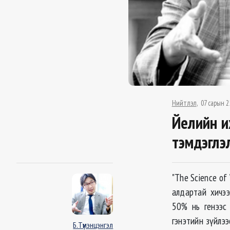
Нийтлэл
07 сарын 2
Йелийн и
тэмдэглэл
"The Science of
алдартай хичээ
50% нь генээс 
гэнэтийн зүйлээ
Б.Түмэнцэнгэл