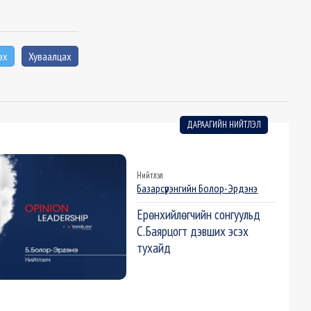
эх
Хуваалцах
ДАРААГИЙН НИЙТЛЭЛ
Нийтлэл
Базарсүрэнгийн Болор-Эрдэнэ
Ерөнхийлөгчийн сонгуульд
С.Баярцогт дэвших эсэх
тухайд