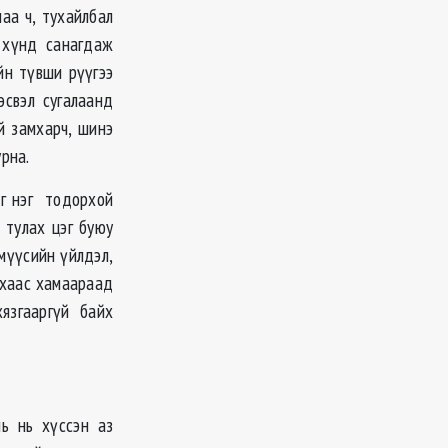
аа ч, тухайлбал
 хүнд санагдаж
йн түвши рүүгээ
эсвэл сугалаанд
й замхарч, шинэ
рна.
яг нэг тодорхой
 тулах цэг буюу
мүүсийн үйлдэл,
ахаас хамаараад
язгааргүй байх
ль нь хүссэн аз