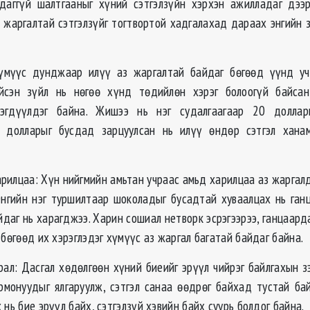
даггүй шалтгааныг хүний сэтгэлзүйн хэрхэн ажилладаг дээ
з жаргалтай сэтгэлзүйг тогтвортой хадгалахад дараах энгийн з
хүмүүс дунджаар илүү аз жаргалтай байдаг бөгөөд үүнд уч
йсэн зүйл нь нөгөө хүнд төдийлөн хэрэг болоогүй байсан
эгдүүлдэг байна. Жишээ нь нэг судалгаагаар 20 долла
5 долларыг бусдад зарцуулсан нь илүү өндөр сэтгэл хана
рилцаа: Хүн нийгмийн амьтан учраас амьд харилцаа аз жаргалд
Энгийн нэг туршилтаар шоколадыг бусадтай хуваалцах нь ган
йдаг нь харагджээ. Харин сошиал нетворк эсрэгээрээ, ганцаард
 бөгөөд их хэрэглэдэг хүмүүс аз жаргал багатай байдаг байна.
ал: Дасгал хөдөлгөөн хүний биеийг эрүүл чийрэг байлгахын з
рмонуудыг ялгаруулж, сэтгэл санаа өөдрөг байхад тустай ба
 нь бие эрүүл байх, сэтгэлзүй хэвийн байх суурь болдог байна.