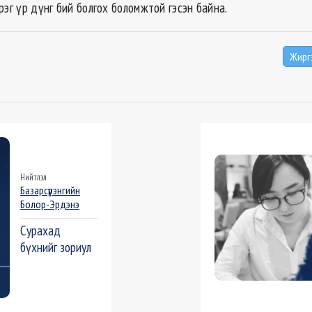
рэг үр дүнг бий болгох боломжтой гэсэн байна.
Жирг
Нийтлэл
Базарсүрэнгийн
Болор-Эрдэнэ
Сурахад
бүхнийг зориул