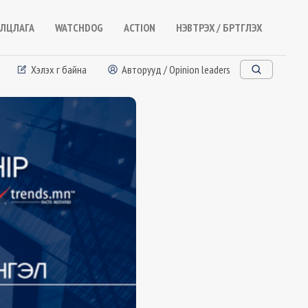
ЛЦЛАГА
WATCHDOG
ACTION
НЭВТРЭХ / БҮРТГҮҮЛЭХ
Хэлэх үг байна
Авторууд / Opinion leaders