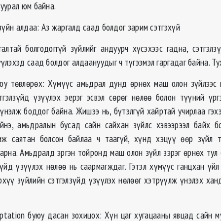
уурал юм байна.
зүйн алдаа: Аз жаргалд саад болдог зарим сэтгэхүй
алтай болгодоггүй зүйлийг андуурч хүсэхээс гадна, сэтгэлз
лэхэд саад болдог алдаануудыг ч түгээмэл гаргадаг байна. Ту
юу төвлөрөх: Хүмүүс амьдрал дунд өрнөх маш олон зүйлээс 
тгэлзүйд үзүүлэх эерэг эсвэл сөрөг нөлөө болон түүний үрг
 үнэлж боддог байна. Жишээ нь, бүтэлгүй хайртай учирлаа гэх
ийнэ, амьдралын бусад сайн сайхан зүйлс хэвээрээл байх бо
иж саятан болсон байлаа ч таагүй, хүнд хэцүү өөр зүйл 
арна. Амьдралд эргэн тойронд маш олон зүйл зэрэг өрнөх тул 
зүйд үзүүлэх нөлөө нь саармагждаг. Гэтэл хүмүүс ганцхан үйл
рхүү зүйлийн сэтгэлзүйд үзүүлэх нөлөөг хэтрүүлж үнэлэх хан
ptation буюу дасан зохицох: Хүн цаг хугацааны явцад сайн м