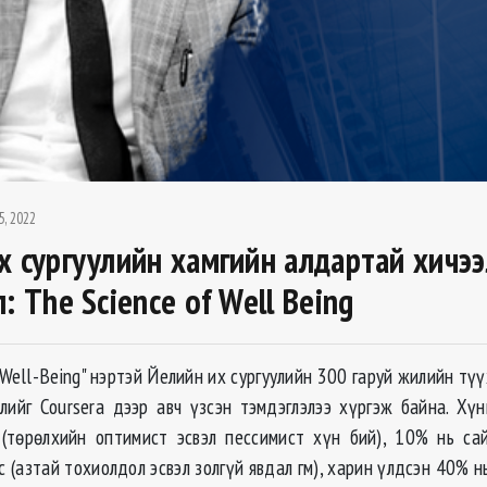
5, 2022
х сургуулийн хамгийн алдартай хичэ
: The Science of Well Being
 Well-Being" нэртэй Йелийн их сургуулийн 300 гаруй жилийн тү
лийг Coursera дээр авч үзсэн тэмдэглэлээ хүргэж байна. Хү
(төрөлхийн оптимист эсвэл пессимист хүн бий), 10% нь са
с (азтай тохиолдол эсвэл золгүй явдал гм), харин үлдсэн 40% н