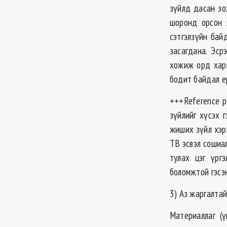
зүйлд дасан зо
шоронд орсон 
сэтгэлзүйн бай
засагдана. Эср
хожиж орд харш
бодит байдал е
+++Reference p
зүйлийг хүсэх 
жиших зүйл хэр
ТВ эсвэл сошиа
тулах цэг үрг
боломжтой гэсэ
3) Аз жаргалтай
Материаллаг (ү