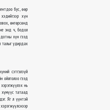
ентдоо бус, өөр
 хэдийгээр хүн
овох, өнгөрсөнд
ие энд ч, бодол
 дотны хүн гээд
л талыг удирдах
хүний сэтгэлзүй
йн ойлголоо гээд
 хэрэгжүүлэх нь
ас хүмүүс татаад
эг. Яг л үүнтэй
 хэрэгжүүлснээр