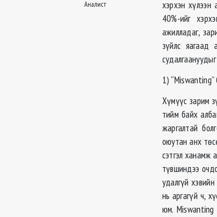
хэрхэн хүлээн 
Аналист
40%-ийг хэрхэ
ажилладаг, зар
зүйлс яагаад 
судалгаануудыг
1) “Miswanting”
Хүмүүс зарим з
тийм байх албаг
жаргалтай болг
оюутан анх төс
сэтгэл ханамж 
түвшиндээ очдо
удалгүй хэвийн 
нь аргагүй ч, х
юм. Miswanting