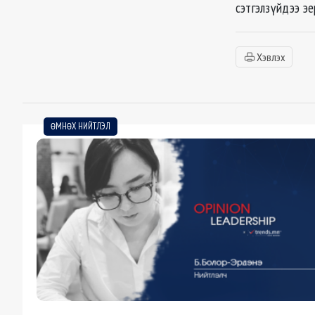
сэтгэлзүйдээ эе
Хэвлэх
ӨМНӨХ НИЙТЛЭЛ