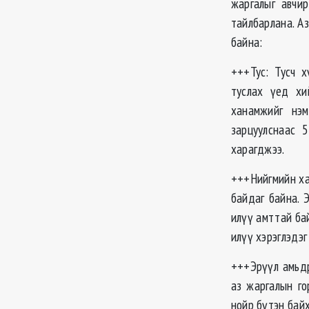
жаргалыг авчир
тайлбарлана. А
байна:
+++Тус: Тусч 
туслах үед хи
ханамжийг нэм
зарцуулснаас 
харагджээ.
+++Нийгмийн ха
байдаг байна. 
илүү амттай ба
илүү хэрэглэдэг
+++Эрүүл амьдр
аз жаргалын го
нойр бүтэн байх