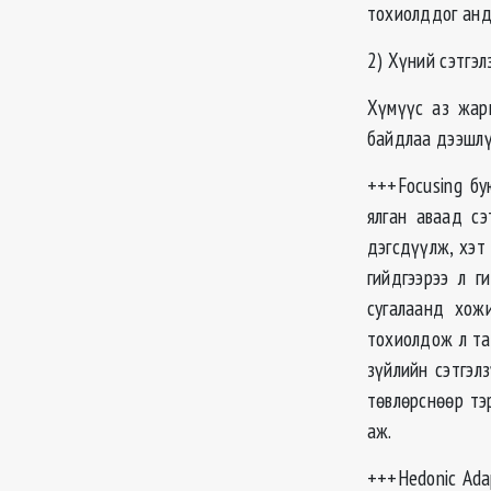
тохиолддог анд
2) Хүний сэтгэл
Хүмүүс аз жарг
байдлаа дээшлүү
+++Focusing бу
ялган аваад сэ
дэгсдүүлж, хэт
гийдгээрээ л г
сугалаанд хож
тохиолдож л та
зүйлийн сэтгэл
төвлөрснөөр тэ
аж.
+++Hedonic Ada