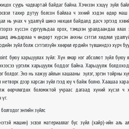
хицох суурь чадвартай байдаг байна. Хэчнээн хэцүү зүйл байл
эсвэл тахир дутуу болсон байлаа ч эхний хэдэн өдөр маш
дал нь унах ч удалгүй шинэ нөхцөл байдалд дасч эргээд хэви
эгээрээ хүссэн сургуульдаа орох, тэмцээн уралдаандаа ялах 
ид амьдарлаа ч өндөрт хүрсэн анхны сэтгэл хөдлөл удалгү
рдийн зүйл болж сэтгэлзүйн хөөрөл ердийн түвшиндээ хүрч буу
oint буюу харьцуулах зүйл: Хүн ямар нэг абсолют зүйл буюу 
гэхээсээ үргэлж харьцуулж боддог байна. Харьцуулж болдоход
эг болдог. Энэ нь хажуу айлын хашааны зүлэг, эргэн тойрны хү
л нетворк дээр харсан зүйл гээд юу ч байж болно. Хаашаа хар
элж өөрчлөгдөх боломжтой учраас дагаад хүний хүсэл ч х
н үг.
 болгодог энгийн зүйлс
нэтэй машин) эсвэл материаллаг бус зүйл (хайр)-ийн аль а