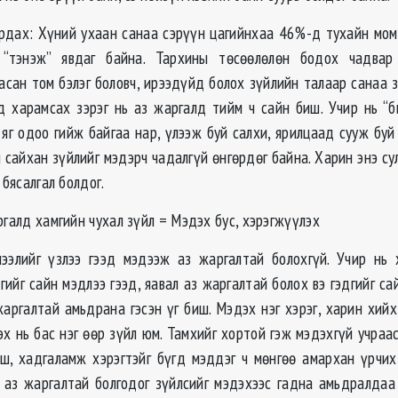
дах: Хүний ухаан санаа сэрүүн цагийнхаа 46%-д тухайн мом
 “тэнэж” явдаг байна. Тархины төсөөлөлөн бодох чадвар
асан том бэлэг боловч, ирээдүйд болох зүйлийн талаар санаа з
д харамсах зэрэг нь аз жаргалд тийм ч сайн биш. Учир нь “б
 яг одоо гийж байгаа нар, үлээж буй салхи, ярилцаад сууж буй
 сайхан зүйлийг мэдэрч чадалгүй өнгөрдөг байна. Харин энэ су
ь бясалгал болдог.
ргалд хамгийн чухал зүйл = Мэдэх бус, хэрэгжүүлэх
ээлийг үзлээ гээд мэдээж аз жаргалтай болохгүй. Учир нь 
ийг сайн мэдлээ гээд, яавал аз жаргалтай болох вэ гэдгийг са
жаргалтай амьдрана гэсэн үг биш. Мэдэх нэг хэрэг, харин хийх
эх нь бас нэг өөр зүйл юм. Тамхийг хортой гэж мэдэхгүй учра
иш, хадгаламж хэрэгтэйг бүгд мэддэг ч мөнгөө амархан үрчихд
 аз жаргалтай болгодог зүйлсийг мэдэхээс гадна амьдралдаа