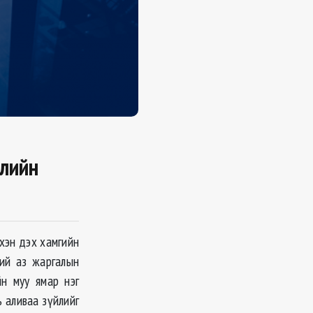
элийн
үхэн дэх хамгийн
ний аз жаргалын
йн муу ямар нэг
ь аливаа зүйлийг