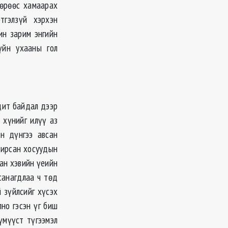
өөрөөс хамаарах
тгэлзүй хэрхэн
ин зарим энгийн
үйн ухааны гол
дит байдал дээр
ч хүнийг илүү аз
эн дүнгээ авсан
чирсан хосуудын
ан хэвийн үеийн
санагдлаа ч төд
й зүйлсийг хүсэх
лно гэсэн үг биш
үмүүст түгээмэл