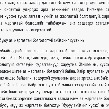
авах хандлагаас хамаардаг гэнэ. Энэхүү хичээлээр хувь хүн 
н оновчтой удирдах арга техникийг заадаг. Ингэхдээ сэ
им хүссэн зүйлс яагаад хүнийг аз жаргалтай болгодоггүй, хар
аз жаргалтай болгодгийг тайлбарлаж, энэ сэдвээрх сэтгэлз
 танилцуулдаг нь сонирхолтой.
 буюу аз жаргалтай болгодоггүй зүйлсийг хүсэх нь
үйлийг өөрийн болгосноор аз жаргалтай болно гэж итгэдэг ч бо
үй байна. Мөнгө, сайн дүн, гоё эд зүйлс, эсвэл хайр дурлал 
одоггүйг сэтэлзүйн судалгаанууд харуулна. Жишээ нь, хүсс
өөлсөн шигээ аз жаргалтай болдоггүй байна. Хайр дурлалтай у
анх өндөр байдаг ч, тодорхой хугацааны дараа эргээд анх байс
г байна. Тансаг байр, эсвэл үнэтэй машин эхэндээ гайхалтай 
зүйл болж хувирдаг. Хүн ямар нэг хэрэгцээт эсвэл сонирхолто
үсэл биелж хэрэгцээ хангагдлаа ч заавал илүү аз жаргалтай бо
 буюу илүү аз жаргалтай болгохгүй “буруу зүйлийг хүсэх” нь х