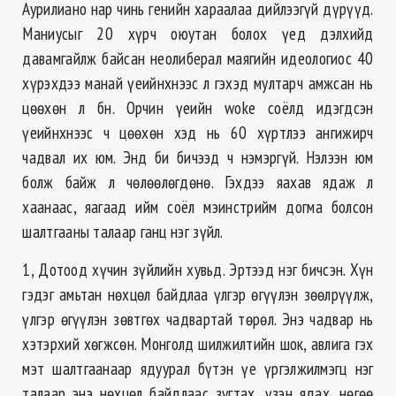
Аурилиано нар чинь генийн хараалаа дийлээгүй дүрүүд.
Маниусыг 20 хүрч оюутан болох үед дэлхийд
давамгайлж байсан неолиберал маягийн идеологиос 40
хүрэхдээ манай үеийнхнээс л гэхэд мултарч амжсан нь
цөөхөн л бн. Орчин үеийн woke соёлд идэгдсэн
үеийнхнээс ч цөөхөн хэд нь 60 хүртлээ ангижирч
чадвал их юм. Энд би бичээд ч нэмэргүй. Нэлээн юм
болж байж л чөлөөлөгдөнө. Гэхдээ яахав ядаж л
хаанаас, яагаад ийм соёл мэинстрийм догма болсон
шалтгааны талаар ганц нэг зүйл.
1, Дотоод хүчин зүйлийн хувьд. Эртээд нэг бичсэн. Хүн
гэдэг амьтан нөхцөл байдлаа үлгэр өгүүлэн зөөлрүүлж,
үлгэр өгүүлэн зөвтгөх чадвартай төрөл. Энэ чадвар нь
хэтэрхий хөгжсөн. Монголд шилжилтийн шок, авлига гэх
мэт шалтгаанаар ядуурал бүтэн үе үргэлжилмэгц нэг
талаар энэ нөхцөл байдлаас зугтах, үзэн ядах, нөгөө