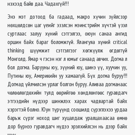
нэхээд байв даа. Чадахгүй!!!
Энэ мэт дотоод ба гадаад, макро хүчин зүйлсээр
нөхцөлдсөн цаг үеийг эзэлсэн мэинстрийм хүчтэй үзэл
суртлаас залуу хүний сэтгэлгээ, оюун санаа ангид
оршин байх бараг боломжгүй. Ялангуяа хүний critical
thinking шүүмжит сэтгэлгээг хөгжүүлж өгдөггүй
Монголд. Ямар ч гэсэн нэг л юмыг санаад авчих. Догма л
бол догма. Барууны юу, зүүний юу, шинэ үү, хуучин уу,
Путины юу, Америкийн уу хамаагүй. Бүх догма буруу!!!
Догмад үйлчилсэн урлаг болгон буруу. Аливаа догманаас
чөлөөлөгдөхийн тулд өөрийгөө хөндлөнгөөс гуравдагч
этгээдийн нүдээр шинжлэх харах чадвартай байх
хэрэгтэй болно. Юун түрүүнд соошилд сүрэглэхээ урдаа
барьж сүрэг ноход шиг хуцалдаж уралцахаасаа өмнө
дор бүрнээ гуравдагч нүдээ эрэлхийлсэн нь дээр байх
шүү.