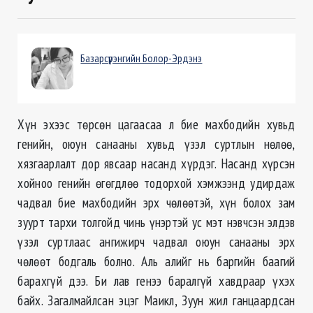
Базарсүрэнгийн Болор-Эрдэнэ
Хүн эхээс төрсөн цагаасаа л бие махбодийн хувьд
генийн, оюун санааны хувьд үзэл суртлын нөлөө,
хязгаарлалт дор явсаар насанд хүрдэг. Насанд хүрсэн
хойноо генийн өгөгдлөө тодорхой хэмжээнд удирдаж
чадвал бие махбодийн эрх чөлөөтэй, хүн болох зам
зуурт тархи толгойд чинь үнэртэй ус мэт нэвчсэн элдэв
үзэл суртлаас ангижирч чадвал оюун санааны эрх
чөлөөт бодгаль болно. Аль алийг нь баргийн баагий
барахгүй дээ. Би лав генээ баралгүй хавдраар үхэх
байх. Загалмайлсан эцэг Маикл, Зуун жил ганцаардсан