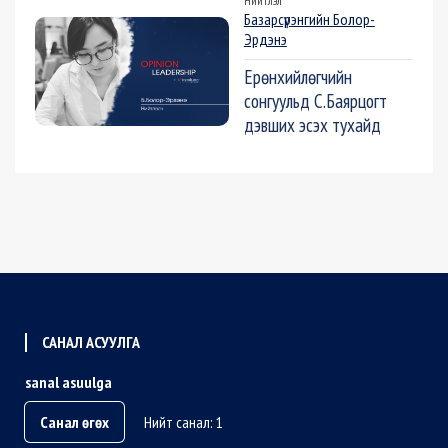
Нийтлэл
Базарсүрэнгийн Болор-
Эрдэнэ
Ерөнхийлөгчийн
сонгуульд С.Баярцогт
дэвших эсэх тухайд
САНАЛ АСУУЛГА
sanal asuulga
Санал өгөх
Нийт санал: 1