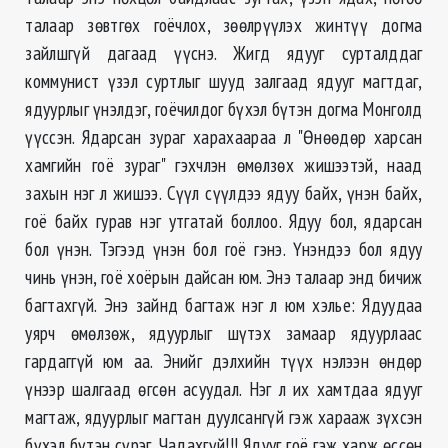
талаар зөвтгөх гоёчлох, зөөлрүүлэх жинтүү догма
зайлшгүй дагаад үүснэ. Жигд ядууг сурталддаг
коммунист үзэл суртлыг шууд залгаад ядууг магтдаг,
ядуурлыг үнэлдэг, гоёчилдог бүхэл бүтэн догма Монголд
үүссэн. Ядарсан зураг харахаараа л "Өнөөдөр харсан
хамгийн гоё зураг" гэхчлэн өмөлзөх жишээтэй, наад
захын нэг л жишээ. Сүүл сүүлдээ ядуу байх, үнэн байх,
гоё байх гурав нэг утгатай боллоо. Ядуу бол, ядарсан
бол үнэн. Тэгээд үнэн бол гоё гэнэ. Үнэндээ бол ядуу
чинь үнэн, гоё хоёрын дайсан юм. Энэ талаар энд бичиж
багтахгүй. Энэ зайнд багтаж нэг л юм хэлье: Ядуудаа
уярч өмөлзөж, ядуурлыг шүтэх замаар ядуурлаас
гардаггүй юм аа. Энийг дэлхийн түүх нэлээн өндөр
үнээр шалгаад өгсөн асуудал. Нэг л их хамтдаа ядууг
магтаж, ядуурлыг магтан дуулсангүй гэж харааж зүхсэн
бүхэл бүтэн сүрэг. Чадахгүй!!! Ядууг гоё гэж харж өссөн