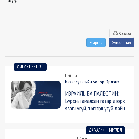
Хэвлэх
Жиргэх
Хуваалцах
ӨМНӨХ НИЙТЛЭЛ
Нийтлэл
Базарсүрэнгийн Болор-Эрдэнэ
ИЗРАИЛЬ БА ПАЛЕСТИН:
Бурхны амалсан газар дээрх
ялагч үгүй, төгсгөл үгүй дайн
ДАРААГИЙН НИЙТЛЭЛ