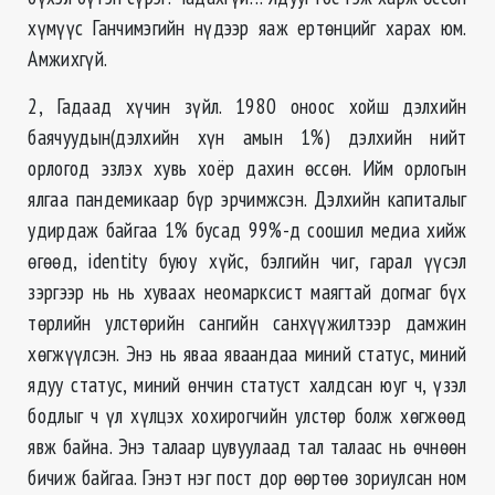
хүмүүс Ганчимэгийн нүдээр яаж ертөнцийг харах юм.
Амжихгүй.
2, Гадаад хүчин зүйл. 1980 оноос хойш дэлхийн
баячуудын(дэлхийн хүн амын 1%) дэлхийн нийт
орлогод эзлэх хувь хоёр дахин өссөн. Ийм орлогын
ялгаа пандемикаар бүр эрчимжсэн. Дэлхийн капиталыг
удирдаж байгаа 1% бусад 99%-д соошил медиа хийж
өгөөд, identity буюу хүйс, бэлгийн чиг, гарал үүсэл
зэргээр нь нь хуваах неомарксист маягтай догмаг бүх
төрлийн улстөрийн сангийн санхүүжилтээр дамжин
хөгжүүлсэн. Энэ нь яваа яваандаа миний статус, миний
ядуу статус, миний өнчин статуст халдсан юуг ч, үзэл
бодлыг ч үл хүлцэх хохирогчийн улстөр болж хөгжөөд
явж байна. Энэ талаар цувуулаад тал талаас нь өчнөөн
бичиж байгаа. Гэнэт нэг пост дор өөртөө зориулсан ном