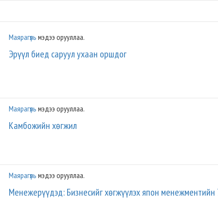
Маярагүль
мэдээ орууллаа.
Эрүүл биед саруул ухаан оршдог
Маярагүль
мэдээ орууллаа.
Камбожийн хөгжил
Маярагүль
мэдээ орууллаа.
Менежерүүдэд: Бизнесийг хөгжүүлэх япон менежментийн 