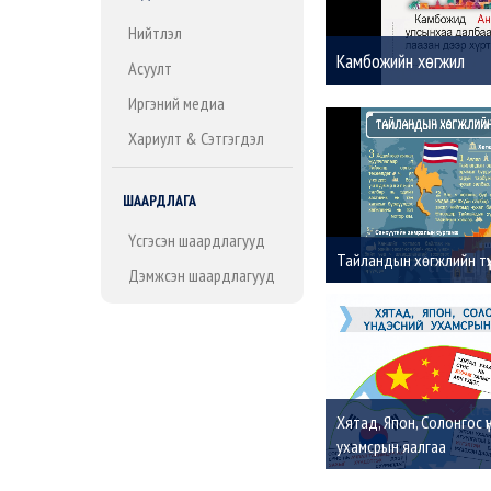
Нийтлэл
Камбожийн хөгжил
Асуулт
Иргэний медиа
Хариулт & Сэтгэгдэл
ШААРДЛАГА
Үүсгэсэн шаардлагууд
Тайландын хөгжлийн түү
Дэмжсэн шаардлагууд
Хятад, Япон, Солонгос 
ухамсрын яалгаа