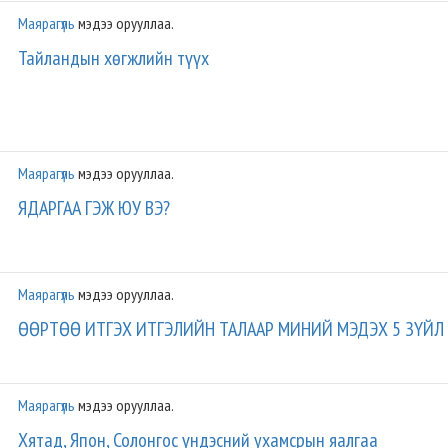
Маярагүль
мэдээ орууллаа.
Тайландын хөгжлийн түүх
Маярагүль
мэдээ орууллаа.
ЯДАРГАА ГЭЖ ЮУ ВЭ?
Маярагүль
мэдээ орууллаа.
ӨӨРТӨӨ ИТГЭХ ИТГЭЛИЙН ТАЛААР МИНИЙ МЭДЭХ 5 ЗҮЙЛ
Маярагүль
мэдээ орууллаа.
Хятад, Япон, Солонгос үндэсний ухамсрын яалгаа