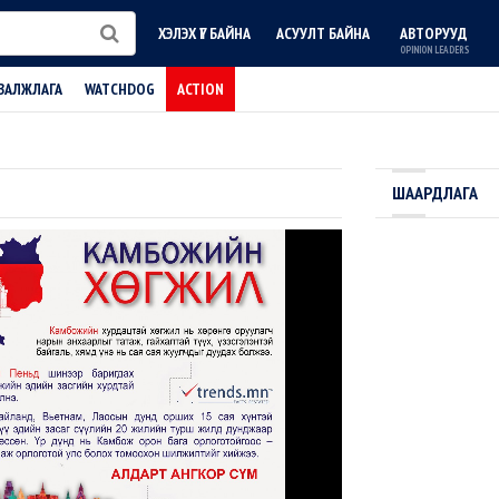
ХЭЛЭХ ҮГ БАЙНА
АСУУЛТ БАЙНА
АВТОРУУД
OPINION LEADERS
ВАЛЖЛАГА
WATCHDOG
ACTION
ШААРДЛАГА