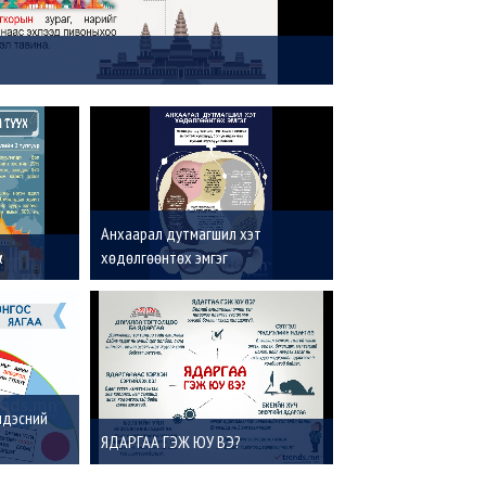
Анхаарал дутмагшил хэт
х
хөдөлгөөнтөх эмгэг
үндэсний
ЯДАРГАА ГЭЖ ЮУ ВЭ?