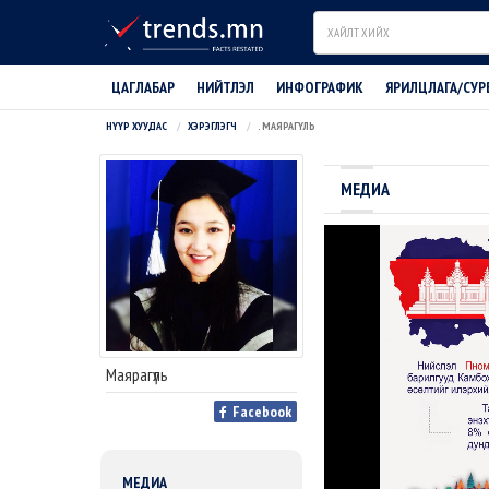
Search
ЦАГЛАБАР
НИЙТЛЭЛ
ИНФОГРАФИК
ЯРИЛЦЛАГА/СУР
НҮҮР ХУУДАС
ХЭРЭГЛЭГЧ
. МАЯРАГҮЛЬ
МЕДИА
Маярагүль
Facebook
МЕДИА