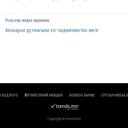
Маярагүль
мэдээ орууллаа.
Анхаарал дутмагшил хэт хөдөлгөөнтөх эмгэг
Н БОДЛОГО
ҮЙЛЧИЛГЭЭНИЙ НӨХЦӨЛ
ХОЛБОО БАРИХ
СУРТАЛЧИЛГАА 
Copyright © trends.mn