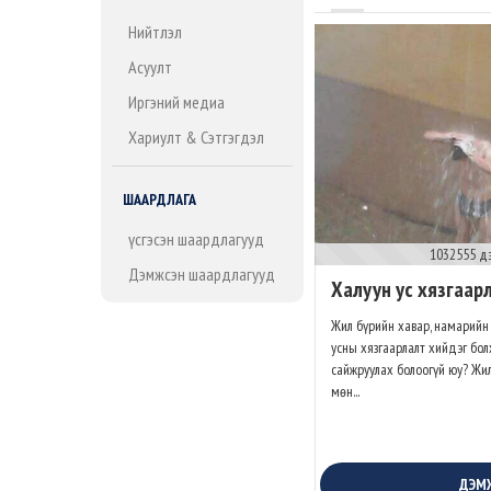
Нийтлэл
Асуулт
Иргэний медиа
Хариулт & Сэтгэгдэл
ШААРДЛАГА
Үүсгэсэн шаардлагууд
1032555 д
Дэмжсэн шаардлагууд
Халуун ус хязгаар
Жил бүрийн хавар, намарийн 
усны хязгаарлалт хийдэг бол
сайжруулах болоогүй юу? Жил
мөн...
ДЭМ