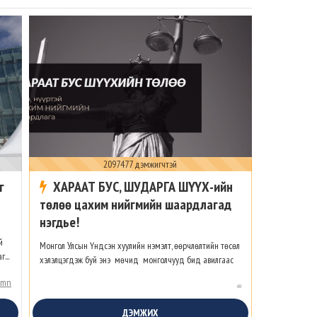
2097477 дэмжигчтэй
г
ХАРААТ БУС, ШУДАРГА ШҮҮХ-ийн
төлөө цахим нийгмийн шаардлагад
нэгдье!
й
Монгол Улсын Үндсэн хуулийн нэмэлт, өөрчлөлтийн төсөл
...
хэлэлцэгдэж буй энэ мөчид монголчууд бид авилгаас
ангижирч, шударга ёсыг тогтоохы...
.mn
...
ДЭМЖИХ