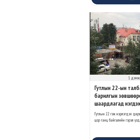
1 дэмж
Гутлын 22-ын талб
барилгын зөвшөөр
шаардлагад нэгдэ
Гутлын 22 гэж нэрлэгдэх дө
цор ганц байгалийн гэрэл үзд
буудлын зори...