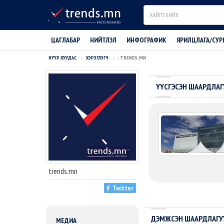
Search
ЦАГЛАБАР
НИЙТЛЭЛ
ИНФОГРАФИК
ЯРИЛЦЛАГА/СУР
НҮҮР ХУУДАС
ХЭРЭГЛЭГЧ
. TRENDS.MN
ҮҮСГЭСЭН ШААРДЛАГ
trends.mn
Twitter
ДЭМЖСЭН ШААРДЛАГУ
МЕДИА