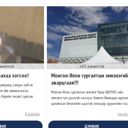
эмжигчтэй
2692 дэмжигчтэй
лахаа зогсоо!
Монгол-Япон сургалтын эмнэлэгий
аварцгаая!!!
улиралд халуун, хүйтэн
хи үйл ажиллагаагаа
Монгол-Япон сургалтын эмнэлэг буюу АШУҮИС-ийн
 бүрийн төсөвт суулгаж
эмнэлэг тун удахгүй хаагдах боллоо. Өнөөдөр зүрхни
цахилгаан бичлэгийн цаасгүй, өчигдөр дурангийн тасаг
B.Sukhbat
trends
ЖИХ
ДЭМЖИХ