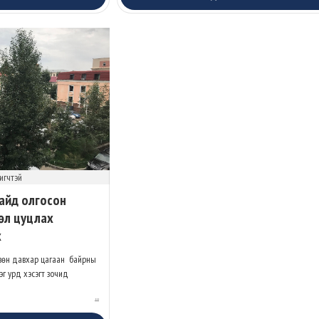
игчтэй
айд олгосон
өл цуцлах
х
рвөн давхар цагаан байрны
эг урд хэсэгт зочид
...