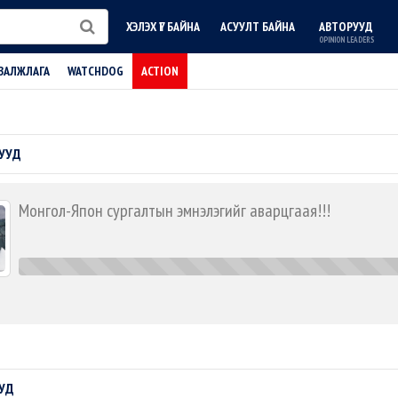
ХЭЛЭХ ҮГ БАЙНА
АСУУЛТ БАЙНА
АВТОРУУД
OPINION LEADERS
ВАЛЖЛАГА
WATCHDOG
ACTION
УУД
Монгол-Япон сургалтын эмнэлэгийг аварцгаая!!!
100%
Complete
УД