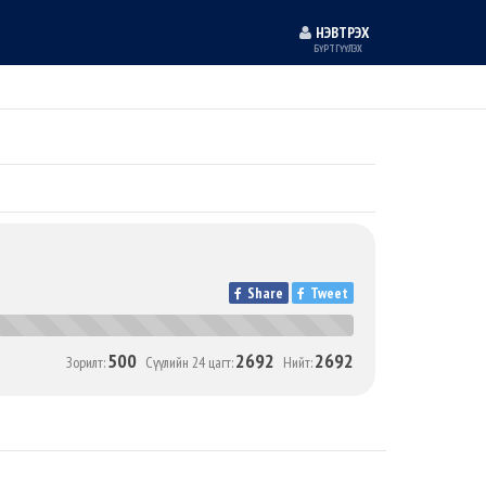
НЭВТРЭХ
БҮРТГҮҮЛЭХ
Share
Tweet
500
2692
2692
Зорилт:
Сүүлийн 24 цагт:
Нийт: