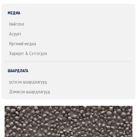
МЕДИА
Нийтлэл
Асуулт
Иргэний медиа
Хариулт & Сэтгэгдэл
ШААРДЛАГА
Үүсгэсэн шаардлагууд
Дэмжсэн шаардлагууд