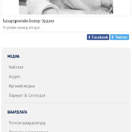
Базарсүрэнгийн Болор-Эрдэнэ
Үг үсгийн хүчинд итгэдэг.
Facebook
Twitter
МЕДИА
Нийтлэл
Асуулт
Иргэний медиа
Хариулт & Сэтгэгдэл
ШААРДЛАГА
Үүсгэсэн шаардлагууд