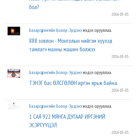
бол?
2016-03-05
Базарсүрэнгийн Болор-Эрдэнэ
мэдээ орууллаа.
888 зовлон - Монголын нийгэм хүүхэд
тамлагч махны машин болжээ
2016-03-05
Базарсүрэнгийн Болор-Эрдэнэ
мэдээ орууллаа.
ТЭНЭГ бас ӨЛСГӨЛӨН иргэн ярьж байна.
2016-03-05
Базарсүрэнгийн Болор-Эрдэнэ
мэдээ орууллаа.
1 САЯ 922 МЯНГА ДУГААР ИРГЭНИЙ
ЭСЭРГҮҮЦЭЛ
2016-03-05