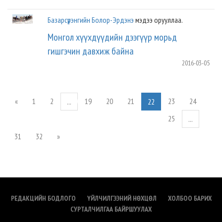
Базарсүрэнгийн Болор-Эрдэнэ
мэдээ орууллаа.
Монгол хүүхдүүдийн дээгүүр морьд
гишгэчин давхиж байна
2016-03-05
«
1
2
19
20
21
23
24
...
22
25
...
31
32
»
РЕДАКЦИЙН БОДЛОГО
ҮЙЛЧИЛГЭЭНИЙ НӨХЦӨЛ
ХОЛБОО БАРИХ
СУРТАЛЧИЛГАА БАЙРШУУЛАХ