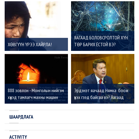
ЯАГААД БОЛОВСРОЛТОЙ ХҮН
ХӨВГҮҮН ҮРЭЭ ХАЙРЛА!
ТӨР БАРИХ ЁСТОЙ ВЭ?
888 зовлон - Монголын нийгэм
Эрдэнэт яачаад Нямка боож
хүүхэд тамлагч махны машин
үхэх гээд байгаа вэ? Яагаад
болжээ
бид хамт боож үхэх ёстой вэ?
ШААРДЛАГА
ACTIVITY