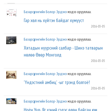
Базарсүрэнгийн Болор-Эрдэнэ
мэдээ орууллаа.
Гар хөл нь хүйтэн байдаг хүмүүст
2016-03-05
Базарсүрэнгийн Болор-Эрдэнэ
мэдээ орууллаа.
Хятадын нүүрсний салбар - Шинэ татварын
нөлөө Өвөр Монголд
2016-03-05
Базарсүрэнгийн Болор-Эрдэнэ
мэдээ орууллаа.
'Үндэстний амбиц' -ыг трэнд болгоё!
2016-03-05
Базарсүрэнгийн Болор-Эрдэнэ
мэдээ орууллаа.
Ноён Уул- Яг хэний гэдэс өлөн байсан юм