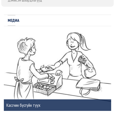
Дэмжсэн шаардлагууд
МЕДИА
Кассчин бүсгүйн түүх