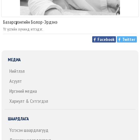
Базарсүрэнгийн Болор-Эрдэнэ
Үг үсгийн хүчинд итгэдэг.
Facebook
Twitter
МЕДИА
Нийтлэл
Асуулт
Иргэний медиа
Хариулт & Сэтгэгдэл
ШААРДЛАГА
Үүсгэсэн шаардлагууд