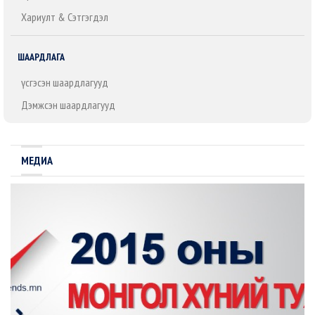
Хариулт & Сэтгэгдэл
ШААРДЛАГА
Үүсгэсэн шаардлагууд
Дэмжсэн шаардлагууд
МЕДИА