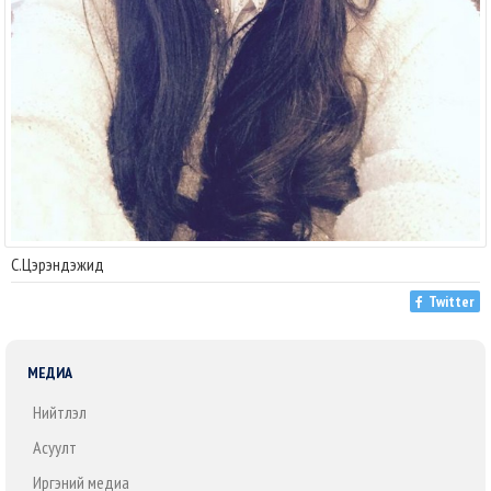
С.Цэрэндэжид
Twitter
МЕДИА
Нийтлэл
Асуулт
Иргэний медиа