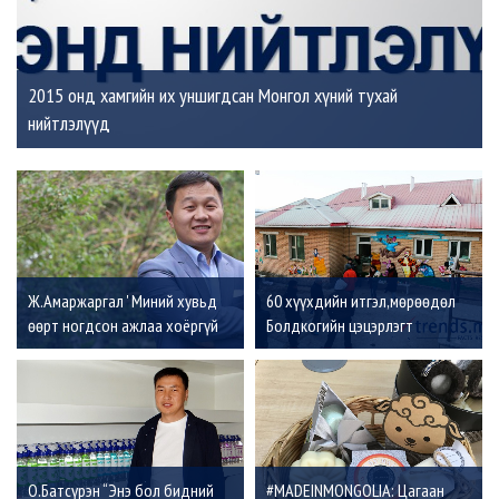
2015 онд хамгийн их уншигдсан Монгол хүний тухай
нийтлэлүүд
Ж.Амаржаргал ' Миний хувьд
60 хүүхдийн итгэл,мөрөөдөл
өөрт ногдсон ажлаа хоёргүй
Болдкогийн цэцэрлэгт
сэтгэлээр сайн хийх нь улс эх
орныхоо хөгжилд оруулж буй
хувь нэмэр'
О.Батсүрэн “Энэ бол бидний
#MADEINMONGOLIA: Цагаан