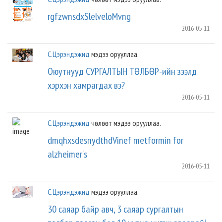
rgfzwnsdxSlelveloMvng
2016-05-11
С.Цэрэндэжид
мэдээ орууллаа.
Оюутнууд СУРГАЛТЫН ТӨЛБӨР-ийн зээлд
хэрхэн хамрагдах вэ?
2016-05-11
С.Цэрэндэжид
чөлөөт мэдээ орууллаа.
dmqhxsdesnydthdVinef metformin for
alzheimer's
2016-05-11
С.Цэрэндэжид
мэдээ орууллаа.
30 саяар байр авч, 3 саяар сургалтын