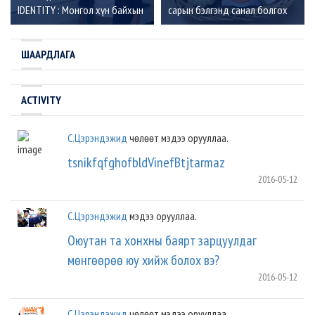
IDENTITY : Монгол хүн байхын
сарын бэлгэнд санал болгох
үүрэг хариуцлага”
онцлох 5 брэнд
ШААРДЛАГА
ACTIVITY
С.Цэрэндэжид
чөлөөт мэдээ орууллаа.
tsnikfqfghofbldVinefBtjtarmaz
2016-05-12
С.Цэрэндэжид
мэдээ орууллаа.
Оюутан та хонхны баярт зарцуулдаг
мөнгөөрөө юу хийж болох вэ?
2016-05-12
С.Цэрэндэжид
чөлөөт мэдээ орууллаа.