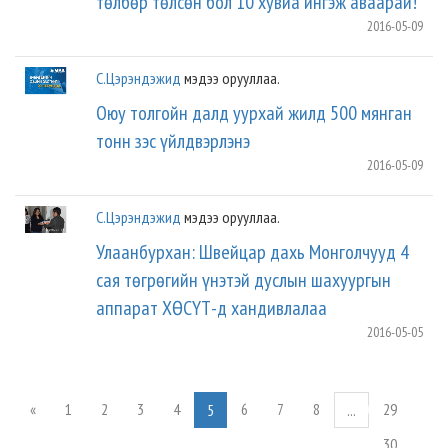
төлбөр төлсөн бол 10 хувиа ингэж аваарай!
2016-05-09
С.Цэрэндэжид
мэдээ орууллаа.
Оюу толгойн далд уурхай жилд 500 мянган
тонн зэс үйлдвэрлэнэ
2016-05-09
С.Цэрэндэжид
мэдээ орууллаа.
Улаанбурхан: Швейцар дахь Монголчууд 4
сая төгрөгийн үнэтэй дуслын шахуургын
аппарат ХӨСҮТ-д хандивлалаа
2016-05-05
«
1
2
3
4
6
7
8
29
5
...
30