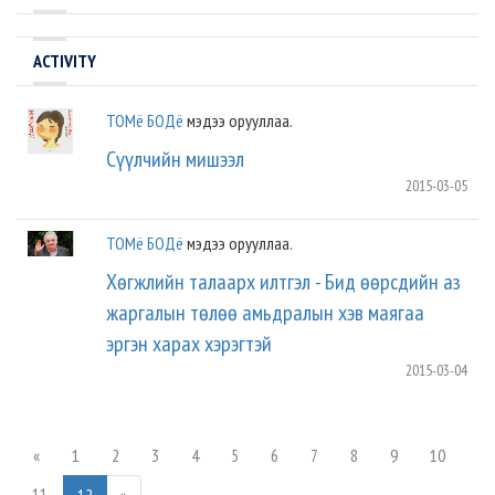
ACTIVITY
ТОМё БОДё
мэдээ орууллаа.
Сүүлчийн мишээл
2015-03-05
ТОМё БОДё
мэдээ орууллаа.
Хөгжлийн талаарх илтгэл - Бид өөрсдийн аз
жаргалын төлөө амьдралын хэв маягаа
эргэн харах хэрэгтэй
2015-03-04
«
1
2
3
4
5
6
7
8
9
10
11