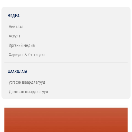
МЕДИА
Нийтлэл
Асуулт
Иргэний медиа
Хариулт & Сэтгэгдэл
ШААРДЛАГА
Үүсгэсэн шаардлагууд
Дэмжсэн шаардлагууд