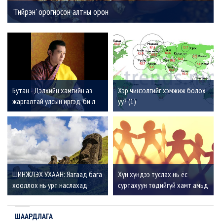
'Тийрэн' орогносон алтны орон
Бутан - Дэлхийн хамгийн аз
Хэр чинээлгийг хэмжиж болох
жаргалтай улсын иргэд 'би л
уу? (1)
болж байвал болоо' гэж
боддоггүй
ШИНЖЛЭХ УХААН: Яагаад бага
Хүн хүндээ туслах нь ёс
хооллох нь урт наслахад
суртахуун төдийгүй хамт амьд
тустай вэ?
үлдэхийн төлөөх тэмцэл
ШААРДЛАГА