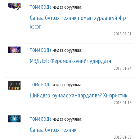
ТОМё БОДё
мэдээ орууллаа.
Санаа бүтээх техник номын хураангуй 4-р
хэсэг
2018-02-01
ТОМё БОДё
мэдээ орууллаа.
МЭДЛЭГ: Феромон-хүнийг удирдагч
2018-01-24
ТОМё БОДё
мэдээ орууллаа.
Шийдвэр юунаас хамаардаг вэ? Хьюристик
2018-01-15
ТОМё БОДё
мэдээ орууллаа.
Санаа бүтээх техник
2018-01-08