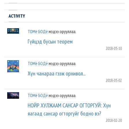
ACTIVITY
ТОМё БОДё
мэдээ орууллаа.
Гүйцэд бусын теорем
2018-05-10
ТОМё БОДё
мэдээ орууллаа.
Хүн чанараа гээж орхивол...
2018-05-02
ТОМё БОДё
мэдээ орууллаа.
НОЙР ХУЛЖААМ САНСАР ОГТОРГУЙ: Хүн
яагаад сансар огторгуйг бодно вэ?
2018-02-20