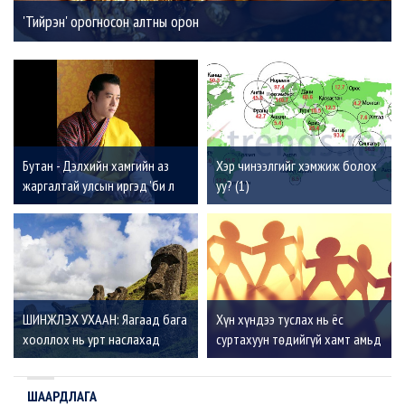
'Тийрэн' орогносон алтны орон
Бутан - Дэлхийн хамгийн аз
Хэр чинээлгийг хэмжиж болох
жаргалтай улсын иргэд 'би л
уу? (1)
болж байвал болоо' гэж
боддоггүй
ШИНЖЛЭХ УХААН: Яагаад бага
Хүн хүндээ туслах нь ёс
хооллох нь урт наслахад
суртахуун төдийгүй хамт амьд
тустай вэ?
үлдэхийн төлөөх тэмцэл
ШААРДЛАГА