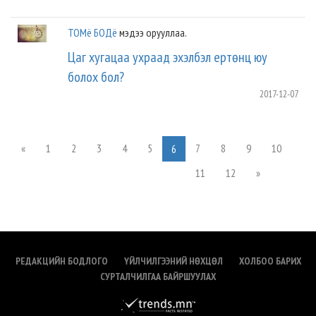
ТОМё БОДё
мэдээ орууллаа.
Цаг хугацаа ухраад эхэлбэл ертөнц юу
болох бол?
2017-12-07
«
1
2
3
4
5
7
8
9
10
6
11
12
»
РЕДАКЦИЙН БОДЛОГО
ҮЙЛЧИЛГЭЭНИЙ НӨХЦӨЛ
ХОЛБОО БАРИХ
СУРТАЛЧИЛГАА БАЙРШУУЛАХ