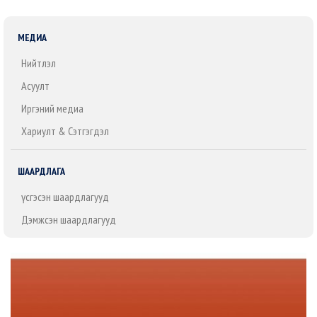
МЕДИА
Нийтлэл
Асуулт
Иргэний медиа
Хариулт & Сэтгэгдэл
ШААРДЛАГА
Үүсгэсэн шаардлагууд
Дэмжсэн шаардлагууд