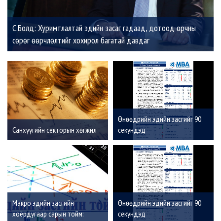
С.Болд: Хуримтлалтай эдийн засаг гадаад, дотоод орчны
сөрөг өөрчлөлтийг хохирол багатай давдаг
Өнөөдрийн эдийн засгийг 90
Санхүүгийн секторын хөгжил
секундэд
Макро эдийн засгийн
Өнөөдрийн эдийн засгийг 90
хоёрдугаар сарын тойм:
секундэд