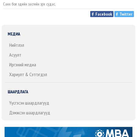
Санхүү бол эдийн засгийн зүрх судас.
Facebook
Twitter
МЕДИА
Нийтлэл
Асуулт
Иргэний медиа
Хариулт & Сэтгэгдэл
ШААРДЛАГА
Үүсгэсэн шаардлагууд
Дэмжсэн шаардлагууд