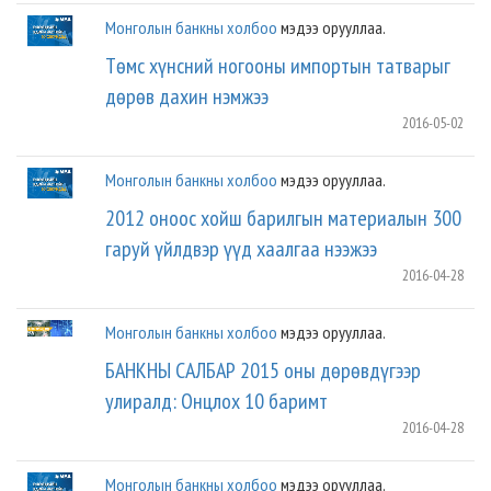
Монголын банкны холбоо
мэдээ орууллаа.
Төмс хүнсний ногооны импортын татварыг
дөрөв дахин нэмжээ
2016-05-02
Монголын банкны холбоо
мэдээ орууллаа.
2012 оноос хойш барилгын материалын 300
гаруй үйлдвэр үүд хаалгаа нээжээ
2016-04-28
Монголын банкны холбоо
мэдээ орууллаа.
БАНКНЫ САЛБАР 2015 оны дөрөвдүгээр
улиралд: Онцлох 10 баримт
2016-04-28
Монголын банкны холбоо
мэдээ орууллаа.