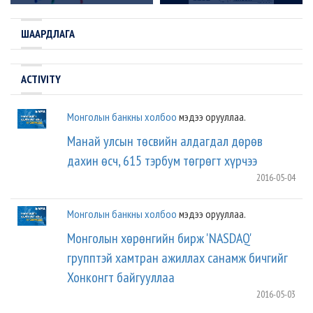
Онцлох 6 баримт
ШААРДЛАГА
ACTIVITY
Монголын банкны холбоо
мэдээ орууллаа.
Манай улсын төсвийн алдагдал дөрөв
дахин өсч, 615 тэрбум төгрөгт хүрчээ
2016-05-04
Монголын банкны холбоо
мэдээ орууллаа.
Монголын хөрөнгийн бирж 'NASDAQ'
групптэй хамтран ажиллах санамж бичгийг
Хонконгт байгууллаа
2016-05-03