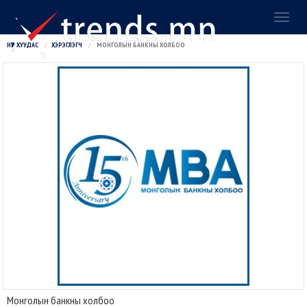
Toggl
naviga
НҮҮР ХУУДАС
ХЭРЭГЛЭГЧ
МОНГОЛЫН БАНКНЫ ХОЛБОО
Монголын банкны холбоо