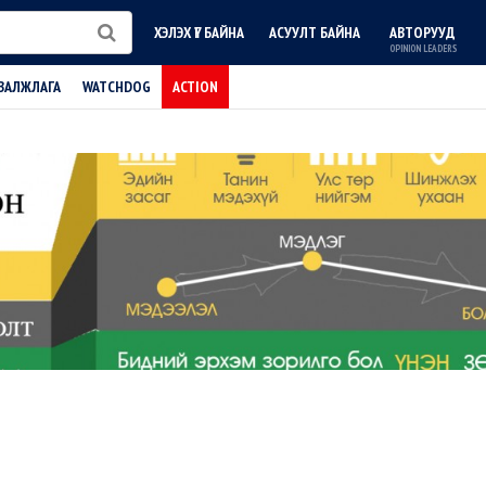
ХЭЛЭХ ҮГ БАЙНА
АСУУЛТ БАЙНА
АВТОРУУД
OPINION LEADERS
ВАЛЖЛАГА
WATCHDOG
ACTION