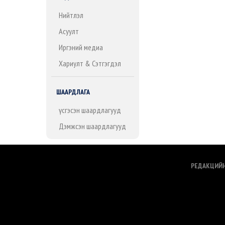
Нийтлэл
Асуулт
Иргэний медиа
Хариулт & Сэтгэгдэл
ШААРДЛАГА
Үүсгэсэн шаардлагууд
Дэмжсэн шаардлагууд
РЕДАКЦИЙ