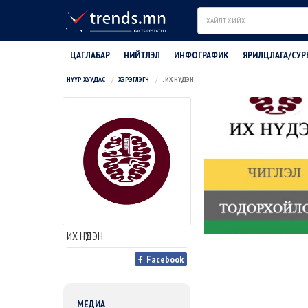
Search
ЦАГЛАБАР
НИЙТЛЭЛ
ИНФОГРАФИК
ЯРИЛЦЛАГА/СУР
НҮҮР ХУУДАС
ХЭРЭГЛЭГЧ
. ИХ НҮДЭН
ИХ НҮДЭН
Facebook
МЕДИА