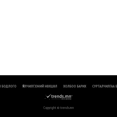
Н БОДЛОГО
ҮЙЛЧИЛГЭЭНИЙ НӨХЦӨЛ
ХОЛБОО БАРИХ
СУРТАЛЧИЛГАА 
Copyright © trends.mn